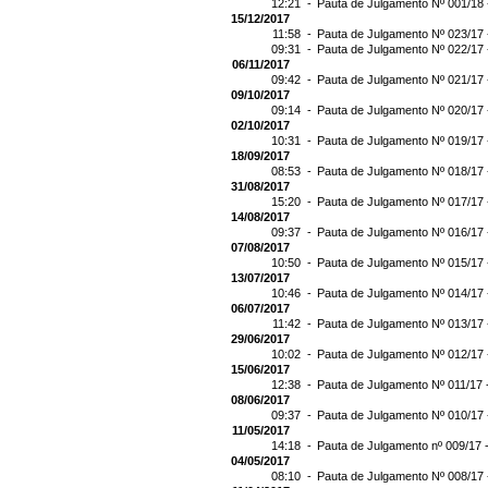
12:21 -
Pauta de Julgamento Nº 001/18 
15/12/2017
11:58 -
Pauta de Julgamento Nº 023/17 
09:31 -
Pauta de Julgamento Nº 022/17 
06/11/2017
09:42 -
Pauta de Julgamento Nº 021/17 
09/10/2017
09:14 -
Pauta de Julgamento Nº 020/17 
02/10/2017
10:31 -
Pauta de Julgamento Nº 019/17 
18/09/2017
08:53 -
Pauta de Julgamento Nº 018/17 
31/08/2017
15:20 -
Pauta de Julgamento Nº 017/17 
14/08/2017
09:37 -
Pauta de Julgamento Nº 016/17 
07/08/2017
10:50 -
Pauta de Julgamento Nº 015/17 
13/07/2017
10:46 -
Pauta de Julgamento Nº 014/17 
06/07/2017
11:42 -
Pauta de Julgamento Nº 013/17 
29/06/2017
10:02 -
Pauta de Julgamento Nº 012/17 
15/06/2017
12:38 -
Pauta de Julgamento Nº 011/17 
08/06/2017
09:37 -
Pauta de Julgamento Nº 010/17 
11/05/2017
14:18 -
Pauta de Julgamento nº 009/17 
04/05/2017
08:10 -
Pauta de Julgamento Nº 008/17 