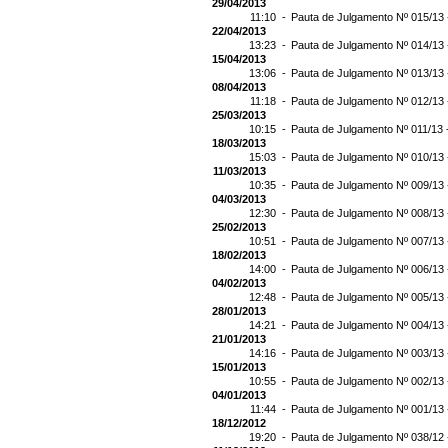
29/04/2013
11:10 -
Pauta de Julgamento Nº 015/13 
22/04/2013
13:23 -
Pauta de Julgamento Nº 014/13 
15/04/2013
13:06 -
Pauta de Julgamento Nº 013/13 
08/04/2013
11:18 -
Pauta de Julgamento Nº 012/13 
25/03/2013
10:15 -
Pauta de Julgamento Nº 011/13 
18/03/2013
15:03 -
Pauta de Julgamento Nº 010/13 
11/03/2013
10:35 -
Pauta de Julgamento Nº 009/13 
04/03/2013
12:30 -
Pauta de Julgamento Nº 008/13 
25/02/2013
10:51 -
Pauta de Julgamento Nº 007/13 
18/02/2013
14:00 -
Pauta de Julgamento Nº 006/13 
04/02/2013
12:48 -
Pauta de Julgamento Nº 005/13 
28/01/2013
14:21 -
Pauta de Julgamento Nº 004/13 
21/01/2013
14:16 -
Pauta de Julgamento Nº 003/13 
15/01/2013
10:55 -
Pauta de Julgamento Nº 002/13 
04/01/2013
11:44 -
Pauta de Julgamento Nº 001/13 
18/12/2012
19:20 -
Pauta de Julgamento Nº 038/12 