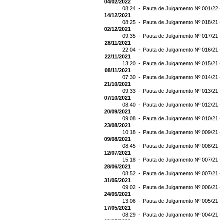
04/02/2022
08:24 -
Pauta de Julgamento Nº 001/22 
14/12/2021
08:25 -
Pauta de Julgamento Nº 018/21 
02/12/2021
09:35 -
Pauta de Julgamento Nº 017/21 
28/11/2021
22:04 -
Pauta de Julgamento Nº 016/21 
22/11/2021
13:20 -
Pauta de Julgamento Nº 015/21 
08/11/2021
07:30 -
Pauta de Julgamento Nº 014/21 
21/10/2021
09:33 -
Pauta de Julgamento Nº 013/21 
07/10/2021
08:40 -
Pauta de Julgamento Nº 012/21 
20/09/2021
09:08 -
Pauta de Julgamento Nº 010/21 
23/08/2021
10:18 -
Pauta de Julgamento Nº 009/21 
09/08/2021
08:45 -
Pauta de Julgamento Nº 008/21 
12/07/2021
15:18 -
Pauta de Julgamento Nº 007/21 
28/06/2021
08:52 -
Pauta de Julgamento Nº 007/2
31/05/2021
09:02 -
Pauta de Julgamento Nº 006/21 
24/05/2021
13:06 -
Pauta de Julgamento Nº 005/21 
17/05/2021
08:29 -
Pauta de Julgamento Nº 004/21 