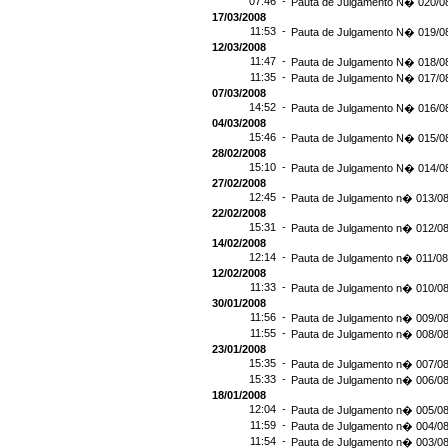
07:46 -
Pauta de Julgamento N� 020/08
17/03/2008
11:53 -
Pauta de Julgamento N� 019/08
12/03/2008
11:47 -
Pauta de Julgamento N� 018/08
11:35 -
Pauta de Julgamento N� 017/08
07/03/2008
14:52 -
Pauta de Julgamento N� 016/08
04/03/2008
15:46 -
Pauta de Julgamento N� 015/08
28/02/2008
15:10 -
Pauta de Julgamento N� 014/08
27/02/2008
12:45 -
Pauta de Julgamento n� 013/08
22/02/2008
15:31 -
Pauta de Julgamento n� 012/08
14/02/2008
12:14 -
Pauta de Julgamento n� 011/08
12/02/2008
11:33 -
Pauta de Julgamento n� 010/08
30/01/2008
11:56 -
Pauta de Julgamento n� 009/08
11:55 -
Pauta de Julgamento n� 008/08
23/01/2008
15:35 -
Pauta de Julgamento n� 007/08
15:33 -
Pauta de Julgamento n� 006/08
18/01/2008
12:04 -
Pauta de Julgamento n� 005/08
11:59 -
Pauta de Julgamento n� 004/08
11:54 -
Pauta de Julgamento n� 003/08