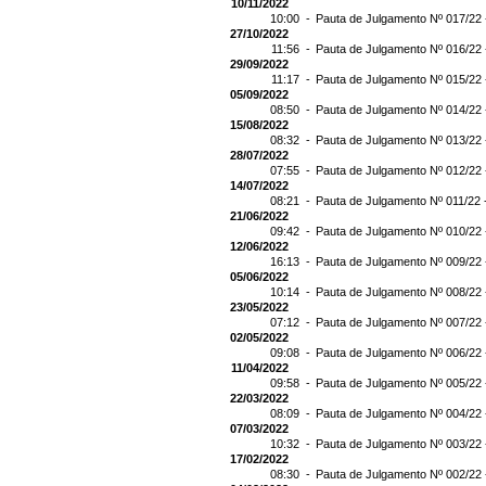
10/11/2022
10:00 -
Pauta de Julgamento Nº 017/22 
27/10/2022
11:56 -
Pauta de Julgamento Nº 016/22 
29/09/2022
11:17 -
Pauta de Julgamento Nº 015/22 
05/09/2022
08:50 -
Pauta de Julgamento Nº 014/22 
15/08/2022
08:32 -
Pauta de Julgamento Nº 013/22 
28/07/2022
07:55 -
Pauta de Julgamento Nº 012/22 
14/07/2022
08:21 -
Pauta de Julgamento Nº 011/22 
21/06/2022
09:42 -
Pauta de Julgamento Nº 010/22 
12/06/2022
16:13 -
Pauta de Julgamento Nº 009/22 
05/06/2022
10:14 -
Pauta de Julgamento Nº 008/22 
23/05/2022
07:12 -
Pauta de Julgamento Nº 007/22 
02/05/2022
09:08 -
Pauta de Julgamento Nº 006/22 
11/04/2022
09:58 -
Pauta de Julgamento Nº 005/22 
22/03/2022
08:09 -
Pauta de Julgamento Nº 004/22 
07/03/2022
10:32 -
Pauta de Julgamento Nº 003/22 
17/02/2022
08:30 -
Pauta de Julgamento Nº 002/22 