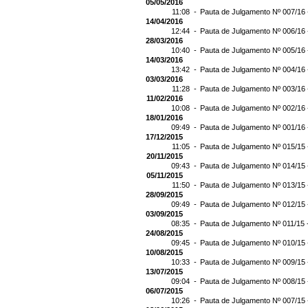
05/05/2016
11:08 -
Pauta de Julgamento Nº 007/16 
14/04/2016
12:44 -
Pauta de Julgamento Nº 006/16 
28/03/2016
10:40 -
Pauta de Julgamento Nº 005/16 
14/03/2016
13:42 -
Pauta de Julgamento Nº 004/16 
03/03/2016
11:28 -
Pauta de Julgamento Nº 003/16 
11/02/2016
10:08 -
Pauta de Julgamento Nº 002/16 
18/01/2016
09:49 -
Pauta de Julgamento Nº 001/16 
17/12/2015
11:05 -
Pauta de Julgamento Nº 015/15 
20/11/2015
09:43 -
Pauta de Julgamento Nº 014/15 
05/11/2015
11:50 -
Pauta de Julgamento Nº 013/15 
28/09/2015
09:49 -
Pauta de Julgamento Nº 012/15 
03/09/2015
08:35 -
Pauta de Julgamento Nº 011/15 
24/08/2015
09:45 -
Pauta de Julgamento Nº 010/15 
10/08/2015
10:33 -
Pauta de Julgamento Nº 009/15 
13/07/2015
09:04 -
Pauta de Julgamento Nº 008/15 
06/07/2015
10:26 -
Pauta de Julgamento Nº 007/15 