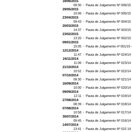
18/06/2015
09:30 -
Pauta de Julgamento Nº 006/15 
29/05/2015
10:06 -
Pauta de Julgamento Nº 005/15 
23/04/2015
09:43 -
Pauta de Julgamento Nº 004/15 
20/03/2015
14:37 -
Pauta de Julgamento Nº 003/15 
23/02/2015
13:20 -
Pauta de Julgamento Nº 002/15 
09/01/2015
15:05 -
Pauta de Julgamento nº 001/15 
12/12/2014
11:47 -
Pauta de Julgamento Nº 024/14 
24/11/2014
11:06 -
Pauta de Julgamento Nº 023/14 
21/10/2014
10:52 -
Pauta de Julgamento Nº 022/14 
07/10/2014
09:30 -
Pauta de Julgamento Nº 021/14 
16/09/2014
10:00 -
Pauta de Julgamento Nº 020/14 
09/09/2014
12:11 -
Pauta de Julgamento Nº 019/14 
27/08/2014
08:39 -
Pauta de Julgamento Nº 018/14 
07/08/2014
10:58 -
Pauta de Julgamento Nº 017/14 
30/07/2014
09:45 -
Pauta de Julgamento Nº 016/14 
14/07/2014
13:41 -
Pauta de Julgamento Nº 015 14 