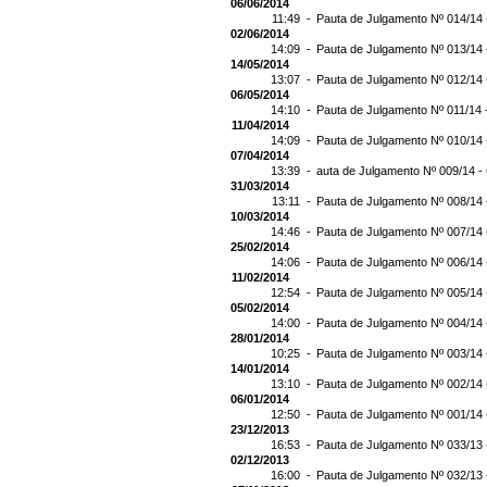
06/06/2014
11:49 -
Pauta de Julgamento Nº 014/14 
02/06/2014
14:09 -
Pauta de Julgamento Nº 013/14 
14/05/2014
13:07 -
Pauta de Julgamento Nº 012/14 
06/05/2014
14:10 -
Pauta de Julgamento Nº 011/14 
11/04/2014
14:09 -
Pauta de Julgamento Nº 010/14 
07/04/2014
13:39 -
auta de Julgamento Nº 009/14 -
31/03/2014
13:11 -
Pauta de Julgamento Nº 008/14 
10/03/2014
14:46 -
Pauta de Julgamento Nº 007/14 
25/02/2014
14:06 -
Pauta de Julgamento Nº 006/14 
11/02/2014
12:54 -
Pauta de Julgamento Nº 005/14 
05/02/2014
14:00 -
Pauta de Julgamento Nº 004/14 
28/01/2014
10:25 -
Pauta de Julgamento Nº 003/14 
14/01/2014
13:10 -
Pauta de Julgamento Nº 002/14 
06/01/2014
12:50 -
Pauta de Julgamento Nº 001/14 
23/12/2013
16:53 -
Pauta de Julgamento Nº 033/13 
02/12/2013
16:00 -
Pauta de Julgamento Nº 032/13 