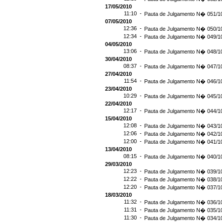
17/05/2010
11:10 -
Pauta de Julgamento N� 051/10
07/05/2010
12:36 -
Pauta de Julgamento N� 050/10
12:34 -
Pauta de Julgamento N� 049/10
04/05/2010
13:06 -
Pauta de Julgamento N� 048/10
30/04/2010
08:37 -
Pauta de Julgamento N� 047/10
27/04/2010
11:54 -
Pauta de Julgamento N� 046/10
23/04/2010
10:29 -
Pauta de Julgamento N� 045/10
22/04/2010
12:17 -
Pauta de Julgamento N� 044/10
15/04/2010
12:08 -
Pauta de Julgamento N� 043/10
12:06 -
Pauta de Julgamento N� 042/10
12:00 -
Pauta de Julgamento N� 041/10
13/04/2010
08:15 -
Pauta de Julgamento N� 040/10
29/03/2010
12:23 -
Pauta de Julgamento N� 039/10
12:22 -
Pauta de Julgamento N� 038/10
12:20 -
Pauta de Julgamento N� 037/10
18/03/2010
11:32 -
Pauta de Julgamento N� 036/10
11:31 -
Pauta de Julgamento N� 035/10
11:30 -
Pauta de Julgamento N� 034/10