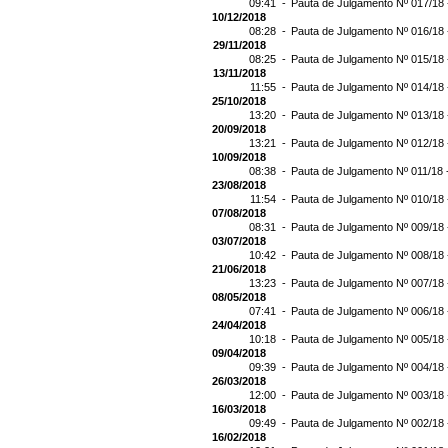
09:41 -
Pauta de Julgamento Nº 017/18 
10/12/2018
08:28 -
Pauta de Julgamento Nº 016/18 
29/11/2018
08:25 -
Pauta de Julgamento Nº 015/18 
13/11/2018
11:55 -
Pauta de Julgamento Nº 014/18 
25/10/2018
13:20 -
Pauta de Julgamento Nº 013/18 
20/09/2018
13:21 -
Pauta de Julgamento Nº 012/18 
10/09/2018
08:38 -
Pauta de Julgamento Nº 011/18 
23/08/2018
11:54 -
Pauta de Julgamento Nº 010/18 
07/08/2018
08:31 -
Pauta de Julgamento Nº 009/18 
03/07/2018
10:42 -
Pauta de Julgamento Nº 008/18 
21/06/2018
13:23 -
Pauta de Julgamento Nº 007/18 
08/05/2018
07:41 -
Pauta de Julgamento Nº 006/18 
24/04/2018
10:18 -
Pauta de Julgamento Nº 005/18 
09/04/2018
09:39 -
Pauta de Julgamento Nº 004/18 
26/03/2018
12:00 -
Pauta de Julgamento Nº 003/18 
16/03/2018
09:49 -
Pauta de Julgamento Nº 002/18 
16/02/2018