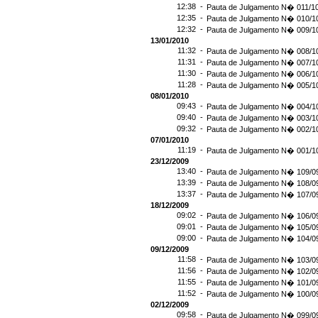
12:38 -
Pauta de Julgamento N� 011/10
12:35 -
Pauta de Julgamento N� 010/10
12:32 -
Pauta de Julgamento N� 009/10
13/01/2010
11:32 -
Pauta de Julgamento N� 008/10
11:31 -
Pauta de Julgamento N� 007/10
11:30 -
Pauta de Julgamento N� 006/10
11:28 -
Pauta de Julgamento N� 005/10
08/01/2010
09:43 -
Pauta de Julgamento N� 004/10
09:40 -
Pauta de Julgamento N� 003/10
09:32 -
Pauta de Julgamento N� 002/10
07/01/2010
11:19 -
Pauta de Julgamento N� 001/10
23/12/2009
13:40 -
Pauta de Julgamento N� 109/09
13:39 -
Pauta de Julgamento N� 108/09
13:37 -
Pauta de Julgamento N� 107/09
18/12/2009
09:02 -
Pauta de Julgamento N� 106/09
09:01 -
Pauta de Julgamento N� 105/09
09:00 -
Pauta de Julgamento N� 104/09
09/12/2009
11:58 -
Pauta de Julgamento N� 103/09
11:56 -
Pauta de Julgamento N� 102/09
11:55 -
Pauta de Julgamento N� 101/09
11:52 -
Pauta de Julgamento N� 100/09
02/12/2009
09:58 -
Pauta de Julgamento N� 099/09