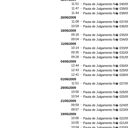
11:51 -
Pauta de Julgamento N� 040/09
11:47 -
Pauta de Julgamento N� 039/09
11:44 -
Pauta de Julgamento N� 038/09
26/06/2009
11:08 -
Pauta de Julgamento N� 037/09
10:59 -
Pauta de Julgamento N� 036/09
18/06/2009
09:18 -
Pauta de Julgamento N� 035/09
09:04 -
Pauta de Julgamento N� 034/09
11/06/2009
10:14 -
Pauta de Julgamento N� 033/09
09:35 -
Pauta de Julgamento N� 032/09
09:28 -
Pauta de Julgamento N� 031/09
04/06/2009
12:44 -
Pauta de Julgamento N� 030/09
12:43 -
Pauta de Julgamento N� 029/09
12:41 -
Pauta de Julgamento N� 028/09
01/06/2009
11:51 -
Pauta de Julgamento N� 027/09
29/05/2009
10:56 -
Pauta de Julgamento N� 026/09
10:54 -
Pauta de Julgamento N� 025/09
21/05/2009
09:59 -
Pauta de Julgamento N� 024/09
09:57 -
Pauta de Julgamento N� 023/09
19/05/2009
10:06 -
Pauta de Julgamento N� 022/09
10:05 -
Pauta de Julgamento N� 021/09
10:04 -
Pauta de Julgamento N� 020/09