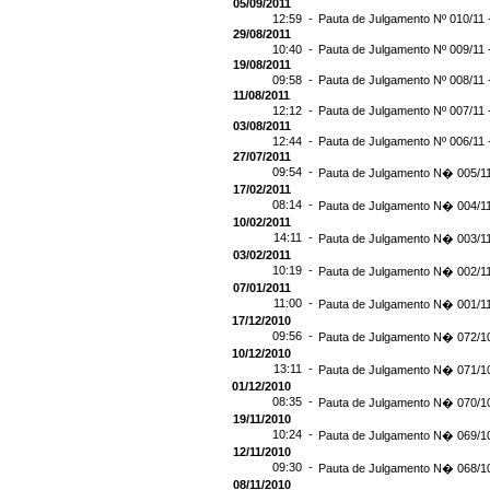
05/09/2011
12:59 -
Pauta de Julgamento Nº 010/11 
29/08/2011
10:40 -
Pauta de Julgamento Nº 009/11 
19/08/2011
09:58 -
Pauta de Julgamento Nº 008/11 
11/08/2011
12:12 -
Pauta de Julgamento Nº 007/11 
03/08/2011
12:44 -
Pauta de Julgamento Nº 006/11 
27/07/2011
09:54 -
Pauta de Julgamento N� 005/11
17/02/2011
08:14 -
Pauta de Julgamento N� 004/11
10/02/2011
14:11 -
Pauta de Julgamento N� 003/11
03/02/2011
10:19 -
Pauta de Julgamento N� 002/11
07/01/2011
11:00 -
Pauta de Julgamento N� 001/11
17/12/2010
09:56 -
Pauta de Julgamento N� 072/10
10/12/2010
13:11 -
Pauta de Julgamento N� 071/10
01/12/2010
08:35 -
Pauta de Julgamento N� 070/10
19/11/2010
10:24 -
Pauta de Julgamento N� 069/10
12/11/2010
09:30 -
Pauta de Julgamento N� 068/10
08/11/2010