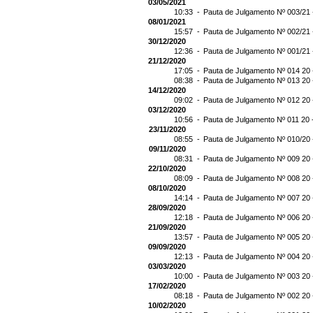
03/05/2021
10:33 -
Pauta de Julgamento Nº 003/21 
08/01/2021
15:57 -
Pauta de Julgamento Nº 002/21 
30/12/2020
12:36 -
Pauta de Julgamento Nº 001/21 
21/12/2020
17:05 -
Pauta de Julgamento Nº 014 20 
08:38 -
Pauta de Julgamento Nº 013 20 
14/12/2020
09:02 -
Pauta de Julgamento Nº 012 20 
03/12/2020
10:56 -
Pauta de Julgamento Nº 011 20 
23/11/2020
08:55 -
Pauta de Julgamento Nº 010/20 
09/11/2020
08:31 -
Pauta de Julgamento Nº 009 20 
22/10/2020
08:09 -
Pauta de Julgamento Nº 008 20 
08/10/2020
14:14 -
Pauta de Julgamento Nº 007 20 
28/09/2020
12:18 -
Pauta de Julgamento Nº 006 20 
21/09/2020
13:57 -
Pauta de Julgamento Nº 005 20 
09/09/2020
12:13 -
Pauta de Julgamento Nº 004 20 
03/03/2020
10:00 -
Pauta de Julgamento Nº 003 20 
17/02/2020
08:18 -
Pauta de Julgamento Nº 002 20 
10/02/2020