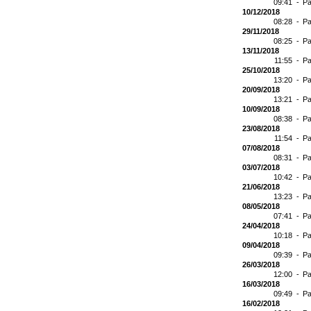
09:41 -
Pa
10/12/2018
08:28 -
Pa
29/11/2018
08:25 -
Pa
13/11/2018
11:55 -
Pa
25/10/2018
13:20 -
Pa
20/09/2018
13:21 -
Pa
10/09/2018
08:38 -
Pa
23/08/2018
11:54 -
Pa
07/08/2018
08:31 -
Pa
03/07/2018
10:42 -
Pa
21/06/2018
13:23 -
Pa
08/05/2018
07:41 -
Pa
24/04/2018
10:18 -
Pa
09/04/2018
09:39 -
Pa
26/03/2018
12:00 -
Pa
16/03/2018
09:49 -
Pa
16/02/2018