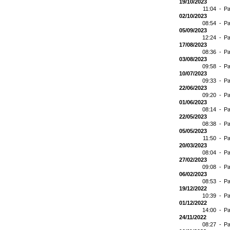
19/10/2023
11:04 -
Pa
02/10/2023
08:54 -
Pa
05/09/2023
12:24 -
Pa
17/08/2023
08:36 -
Pa
03/08/2023
09:58 -
Pa
10/07/2023
09:33 -
Pa
22/06/2023
09:20 -
Pa
01/06/2023
08:14 -
Pa
22/05/2023
08:38 -
Pa
05/05/2023
11:50 -
Pa
20/03/2023
08:04 -
Pa
27/02/2023
09:08 -
Pa
06/02/2023
08:53 -
Pa
19/12/2022
10:39 -
Pa
01/12/2022
14:00 -
Pa
24/11/2022
08:27 -
Pa