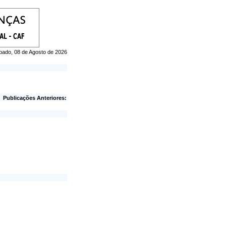
bado, 08 de Agosto de 2026
Publicações Anteriores: