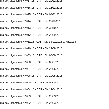
uta de Julgamento Nº 017/18 - CAF - Dia 20/12/2018
uta de Julgamento Nº 016/18 - CAF - Dia 13/12/2018
uta de Julgamento Nº 015/18 - CAF - Dia 04/12/2018
uta de Julgamento Nº 014/18 - CAF - Dia 22/11/2018
uta de Julgamento Nº 013/18 - CAF - Dia 30/10/2018
uta de Julgamento Nº 012/18 - CAF - Dia 25/09/2018
uta de Julgamento Nº 011/18 - CAF - Dia 13/09/2018 23/08/2018
uta de Julgamento Nº 010/18 - CAF - Dia 29/08/2018
uta de Julgamento Nº 009/18 - CAF - Dia 09/08/2018
uta de Julgamento Nº 008/18 - CAF - Dia 05/07/2018
uta de Julgamento Nº 007/18 - CAF - Dia 28/06/2018
uta de Julgamento Nº 006/18 - CAF - Dia 10/05/2018
uta de Julgamento Nº 005/18 - CAF - Dia 03/05/2018
uta de Julgamento Nº 004/18 - CAF - Dia 12/04/2018
uta de Julgamento Nº 003/18 - CAF - Dia 28/03/2018
uta de Julgamento Nº 002/18 - CAF - Dia 23/03/2018