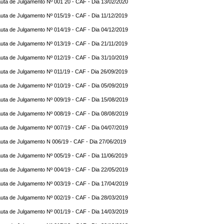
uta de Julgamento Nº 001 20 - CAF - Dia 13/02/2020
uta de Julgamento Nº 015/19 - CAF - Dia 11/12/2019
uta de Julgamento Nº 014/19 - CAF - Dia 04/12/2019
uta de Julgamento Nº 013/19 - CAF - Dia 21/11/2019
uta de Julgamento Nº 012/19 - CAF - Dia 31/10/2019
uta de Julgamento Nº 011/19 - CAF - Dia 26/09/2019
uta de Julgamento Nº 010/19 - CAF - Dia 05/09/2019
uta de Julgamento Nº 009/19 - CAF - Dia 15/08/2019
uta de Julgamento Nº 008/19 - CAF - Dia 08/08/2019
uta de Julgamento Nº 007/19 - CAF - Dia 04/07/2019
uta de Julgamento N 006/19 - CAF - Dia 27/06/2019
uta de Julgamento Nº 005/19 - CAF - Dia 11/06/2019
uta de Julgamento Nº 004/19 - CAF - Dia 22/05/2019
uta de Julgamento Nº 003/19 - CAF - Dia 17/04/2019
uta de Julgamento Nº 002/19 - CAF - Dia 28/03/2019
uta de Julgamento Nº 001/19 - CAF - Dia 14/03/2019