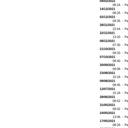
04/02/2022
08:24 -
Pa
14/12/2021
08:25 -
Pa
02/12/2021
09:35 -
Pa
28/11/2021
22:04 -
Pa
22/11/2021
13:20 -
Pa
08/11/2021
07:30 -
Pa
21/10/2021
09:33 -
Pa
07/10/2021
08:40 -
Pa
20/09/2021
09:08 -
Pa
23/08/2021
10:18 -
Pa
09/08/2021
08:45 -
Pa
12/07/2021
15:18 -
Pa
28/06/2021
08:52 -
Pa
31/05/2021
09:02 -
Pa
24/05/2021
13:06 -
Pa
17/05/2021
08:29 -
Pa