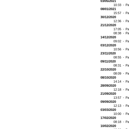
03/05/2021
10:33 -
Pa
08/01/2021
15:57 -
Pa
30/12/2020
12:36 -
Pa
21/12/2020
17:05 -
Pa
08:38 -
Pa
14/12/2020
09:02 -
Pa
03/12/2020
10:56 -
Pa
23/11/2020
08:55 -
Pa
09/11/2020
08:31 -
Pa
22/10/2020
08:09 -
Pa
08/10/2020
14:14 -
Pa
28/09/2020
12:18 -
Pa
21/09/2020
13:57 -
Pa
09/09/2020
12:13 -
Pa
03/03/2020
10:00 -
Pa
17/02/2020
08:18 -
Pa
10/02/2020