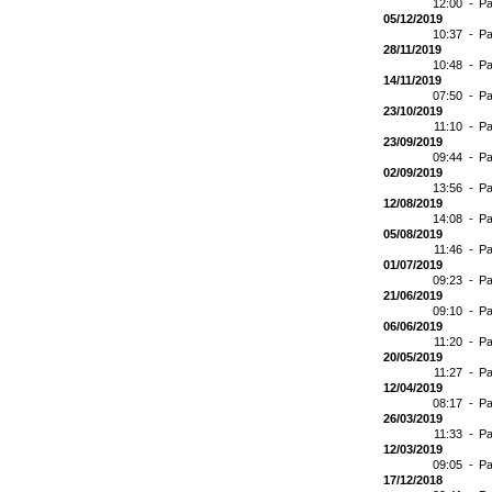
12:00 -
Pa
05/12/2019
10:37 -
Pa
28/11/2019
10:48 -
Pa
14/11/2019
07:50 -
Pa
23/10/2019
11:10 -
Pa
23/09/2019
09:44 -
Pa
02/09/2019
13:56 -
Pa
12/08/2019
14:08 -
Pa
05/08/2019
11:46 -
Pa
01/07/2019
09:23 -
Pa
21/06/2019
09:10 -
Pa
06/06/2019
11:20 -
Pa
20/05/2019
11:27 -
Pa
12/04/2019
08:17 -
Pa
26/03/2019
11:33 -
Pa
12/03/2019
09:05 -
Pa
17/12/2018