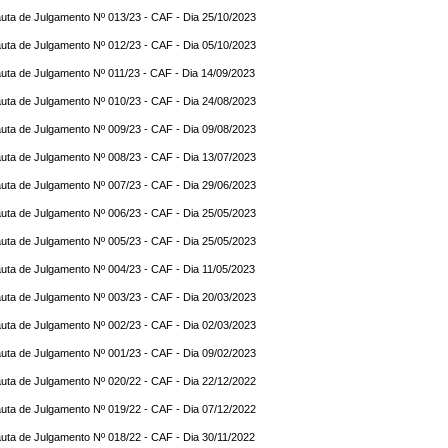
uta de Julgamento Nº 013/23 - CAF - Dia 25/10/2023
uta de Julgamento Nº 012/23 - CAF - Dia 05/10/2023
uta de Julgamento Nº 011/23 - CAF - Dia 14/09/2023
uta de Julgamento Nº 010/23 - CAF - Dia 24/08/2023
uta de Julgamento Nº 009/23 - CAF - Dia 09/08/2023
uta de Julgamento Nº 008/23 - CAF - Dia 13/07/2023
uta de Julgamento Nº 007/23 - CAF - Dia 29/06/2023
uta de Julgamento Nº 006/23 - CAF - Dia 25/05/2023
uta de Julgamento Nº 005/23 - CAF - Dia 25/05/2023
uta de Julgamento Nº 004/23 - CAF - Dia 11/05/2023
uta de Julgamento Nº 003/23 - CAF - Dia 20/03/2023
uta de Julgamento Nº 002/23 - CAF - Dia 02/03/2023
uta de Julgamento Nº 001/23 - CAF - Dia 09/02/2023
uta de Julgamento Nº 020/22 - CAF - Dia 22/12/2022
uta de Julgamento Nº 019/22 - CAF - Dia 07/12/2022
uta de Julgamento Nº 018/22 - CAF - Dia 30/11/2022