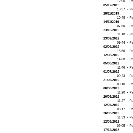
12:00 -
Pa
05/12/2019
10:37 -
Pa
28/11/2019
10:48 -
Pa
14/11/2019
07:50 -
Pa
23/10/2019
11:10 -
Pa
23/09/2019
09:44 -
Pa
02/09/2019
13:56 -
Pa
12/08/2019
14:08 -
Pa
05/08/2019
11:46 -
Pa
01/07/2019
09:23 -
Pa
21/06/2019
09:10 -
Pa
06/06/2019
11:20 -
Pa
20/05/2019
11:27 -
Pa
12/04/2019
08:17 -
Pa
26/03/2019
11:33 -
Pa
12/03/2019
09:05 -
Pa
17/12/2018