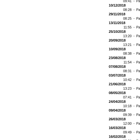
09:41 -
Pa
10/12/2018
08:28 -
Pa
29/11/2018
08:25 -
Pa
13/11/2018
11:55 -
Pa
25/10/2018
13:20 -
Pa
20/09/2018
13:21 -
Pa
10/09/2018
08:38 -
Pa
23/08/2018
11:54 -
Pa
07/08/2018
08:31 -
Pa
03/07/2018
10:42 -
Pa
21/06/2018
13:23 -
Pa
08/05/2018
07:41 -
Pa
24/04/2018
10:18 -
Pa
09/04/2018
09:39 -
Pa
26/03/2018
12:00 -
Pa
16/03/2018
09:49 -
Pa
16/02/2018