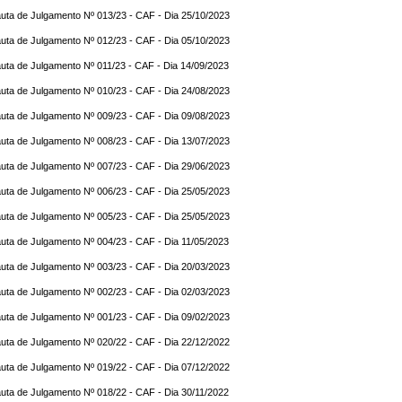
uta de Julgamento Nº 013/23 - CAF - Dia 25/10/2023
uta de Julgamento Nº 012/23 - CAF - Dia 05/10/2023
uta de Julgamento Nº 011/23 - CAF - Dia 14/09/2023
uta de Julgamento Nº 010/23 - CAF - Dia 24/08/2023
uta de Julgamento Nº 009/23 - CAF - Dia 09/08/2023
uta de Julgamento Nº 008/23 - CAF - Dia 13/07/2023
uta de Julgamento Nº 007/23 - CAF - Dia 29/06/2023
uta de Julgamento Nº 006/23 - CAF - Dia 25/05/2023
uta de Julgamento Nº 005/23 - CAF - Dia 25/05/2023
uta de Julgamento Nº 004/23 - CAF - Dia 11/05/2023
uta de Julgamento Nº 003/23 - CAF - Dia 20/03/2023
uta de Julgamento Nº 002/23 - CAF - Dia 02/03/2023
uta de Julgamento Nº 001/23 - CAF - Dia 09/02/2023
uta de Julgamento Nº 020/22 - CAF - Dia 22/12/2022
uta de Julgamento Nº 019/22 - CAF - Dia 07/12/2022
uta de Julgamento Nº 018/22 - CAF - Dia 30/11/2022