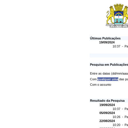
Últimas Publicações
19/09/2024
10:37 -
Pa
Pesquisa em Publicações
Entre as datas (dd/mm/aaa
Com
qualquer uma
das pa
Com o assunto
Resultado da Pesquisa
19/09/2024
10:37 -
Pa
05/09/2024
10:26 -
Pa
22/08/2024
10:20 -
Pa