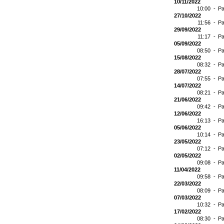
10/11/2022
10:00 -
Pa
27/10/2022
11:56 -
Pa
29/09/2022
11:17 -
Pa
05/09/2022
08:50 -
Pa
15/08/2022
08:32 -
Pa
28/07/2022
07:55 -
Pa
14/07/2022
08:21 -
Pa
21/06/2022
09:42 -
Pa
12/06/2022
16:13 -
Pa
05/06/2022
10:14 -
Pa
23/05/2022
07:12 -
Pa
02/05/2022
09:08 -
Pa
11/04/2022
09:58 -
Pa
22/03/2022
08:09 -
Pa
07/03/2022
10:32 -
Pa
17/02/2022
08:30 -
Pa