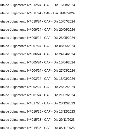
uta de Julgamento Nº 012/24 - CAF - Dia 15/08/2024
uta de Julgamento Nº 011/24 - CAF - Dia 31/07/2024
uta de Julgamento Nº 010/24 - CAF - Dia 10/07/2024
uta de Julgamento Nº 009/24 - CAF - Dia 20/06/2024
uta de Julgamento Nº 008/24 - CAF - Dia 23/05/2024
uta de Julgamento Nº 007/24 - CAF - Dia 08/05/2024
uta de Julgamento Nº 006/24 - CAF - Dia 24/04/2024
uta de Julgamento Nº 005/24 - CAF - Dia 10/04/2024
uta de Julgamento Nº 004/24 - CAF - Dia 27/03/2024
uta de Julgamento Nº 003/24 - CAF - Dia 13/03/2024
uta de Julgamento Nº 002/24 - CAF - Dia 28/02/2024
uta de Julgamento Nº 001/24 - CAF - Dia 21/02/2024
uta de Julgamento Nº 017/23 - CAF - Dia 28/12/2023
uta de Julgamento Nº 016/23 - CAF - Dia 13/12/2023
uta de Julgamento Nº 015/23 - CAF - Dia 29/11/2023
uta de Julgamento Nº 014/23 - CAF - Dia 08/11/2023