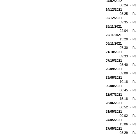
04/02/2022
08:24 -
Pa
14/12/2021
08:25 -
Pa
02/12/2021
09:35 -
Pa
28/11/2021
22:04 -
Pa
22/11/2021
13:20 -
Pa
08/11/2021
07:30 -
Pa
21/10/2021
09:33 -
Pa
07/10/2021
08:40 -
Pa
20/09/2021
09:08 -
Pa
23/08/2021
10:18 -
Pa
09/08/2021
08:45 -
Pa
12/07/2021
15:18 -
Pa
28/06/2021
08:52 -
Pa
31/05/2021
09:02 -
Pa
24/05/2021
13:06 -
Pa
17/05/2021
08:29 -
Pa