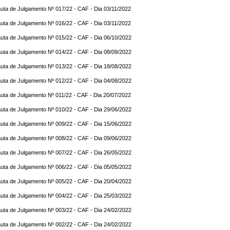
uta de Julgamento Nº 017/22 - CAF - Dia 03/11/2022
uta de Julgamento Nº 016/22 - CAF - Dia 03/11/2022
uta de Julgamento Nº 015/22 - CAF - Dia 06/10/2022
uta de Julgamento Nº 014/22 - CAF - Dia 08/09/2022
uta de Julgamento Nº 013/22 - CAF - Dia 18/08/2022
uta de Julgamento Nº 012/22 - CAF - Dia 04/08/2022
uta de Julgamento Nº 011/22 - CAF - Dia 20/07/2022
uta de Julgamento Nº 010/22 - CAF - Dia 29/06/2022
uta de Julgamento Nº 009/22 - CAF - Dia 15/06/2022
uta de Julgamento Nº 008/22 - CAF - Dia 09/06/2022
uta de Julgamento Nº 007/22 - CAF - Dia 26/05/2022
uta de Julgamento Nº 006/22 - CAF - Dia 05/05/2022
uta de Julgamento Nº 005/22 - CAF - Dia 20/04/2022
uta de Julgamento Nº 004/22 - CAF - Dia 25/03/2022
uta de Julgamento Nº 003/22 - CAF - Dia 24/02/2022
uta de Julgamento Nº 002/22 - CAF - Dia 24/02/2022