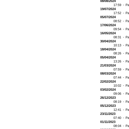
08/08/2024
17:59 -
Pa
19/07/2024
17:52 -
Pa
05/07/2024
08:52 -
Pa
17/06/2024
09:54 -
Pa
16/05/2024
08:31 -
Pa
30/04/2024
10:13 -
Pa
18/04/2024
08:26 -
Pa
05/04/2024
13:26 -
Pa
21/03/2024
07:59 -
Pa
08/03/2024
07:44 -
Pa
22/02/2024
10:02 -
Pa
03/02/2024
09:06 -
Pa
26/12/2023
08:19 -
Pa
05/12/2023
12:41 -
Pa
23/11/2023
07:40 -
Pa
01/11/2023
08:04 -
Pa