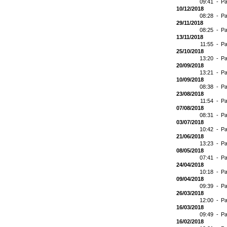
09:41 -
Pa
10/12/2018
08:28 -
Pa
29/11/2018
08:25 -
Pa
13/11/2018
11:55 -
Pa
25/10/2018
13:20 -
Pa
20/09/2018
13:21 -
Pa
10/09/2018
08:38 -
Pa
23/08/2018
11:54 -
Pa
07/08/2018
08:31 -
Pa
03/07/2018
10:42 -
Pa
21/06/2018
13:23 -
Pa
08/05/2018
07:41 -
Pa
24/04/2018
10:18 -
Pa
09/04/2018
09:39 -
Pa
26/03/2018
12:00 -
Pa
16/03/2018
09:49 -
Pa
16/02/2018