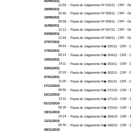
05/09/2011
12:59 -
Pauta de Julgamento Nº 010/11 - CRF - Di
29/08/2011
10:40 -
Pauta de Julgamento Nº 009/11 - CRF - Di
19/08/2011
09:58 -
Pauta de Julgamento Nº 008/11 - CRF - Di
11/08/2011
12:12 -
Pauta de Julgamento Nº 007/11 - CRF - Di
03/08/2011
12:44 -
Pauta de Julgamento Nº 006/11 - CRF - Di
27/07/2011
09:54 -
Pauta de Julgamento N� 005/11 - CRF - D
17/02/2011
08:14 -
Pauta de Julgamento N� 004/11 - CRF - D
10/02/2011
14:11 -
Pauta de Julgamento N� 003/11 - CRF - D
03/02/2011
10:19 -
Pauta de Julgamento N� 002/11 - CRF - D
07/01/2011
11:00 -
Pauta de Julgamento N� 001/11 - CRF - D
17/12/2010
09:56 -
Pauta de Julgamento N� 072/10 - CRF - D
10/12/2010
13:11 -
Pauta de Julgamento N� 071/10 - CRF - D
01/12/2010
08:35 -
Pauta de Julgamento N� 070/10 - CRF - D
19/11/2010
10:24 -
Pauta de Julgamento N� 069/10 - CRF - D
12/11/2010
09:30 -
Pauta de Julgamento N� 068/10 - CRF - D
08/11/2010