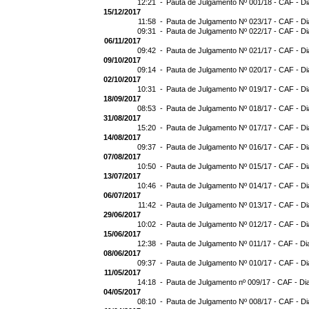
12:21 -
Pauta de Julgamento Nº 001/18 - CAF - Di
15/12/2017
11:58 -
Pauta de Julgamento Nº 023/17 - CAF - Di
09:31 -
Pauta de Julgamento Nº 022/17 - CAF - Di
06/11/2017
09:42 -
Pauta de Julgamento Nº 021/17 - CAF - Di
09/10/2017
09:14 -
Pauta de Julgamento Nº 020/17 - CAF - Di
02/10/2017
10:31 -
Pauta de Julgamento Nº 019/17 - CAF - Di
18/09/2017
08:53 -
Pauta de Julgamento Nº 018/17 - CAF - Di
31/08/2017
15:20 -
Pauta de Julgamento Nº 017/17 - CAF - Di
14/08/2017
09:37 -
Pauta de Julgamento Nº 016/17 - CAF - Di
07/08/2017
10:50 -
Pauta de Julgamento Nº 015/17 - CAF - Di
13/07/2017
10:46 -
Pauta de Julgamento Nº 014/17 - CAF - Di
06/07/2017
11:42 -
Pauta de Julgamento Nº 013/17 - CAF - Di
29/06/2017
10:02 -
Pauta de Julgamento Nº 012/17 - CAF - Di
15/06/2017
12:38 -
Pauta de Julgamento Nº 011/17 - CAF - Di
08/06/2017
09:37 -
Pauta de Julgamento Nº 010/17 - CAF - Di
11/05/2017
14:18 -
Pauta de Julgamento nº 009/17 - CAF - Di
04/05/2017
08:10 -
Pauta de Julgamento Nº 008/17 - CAF - Di