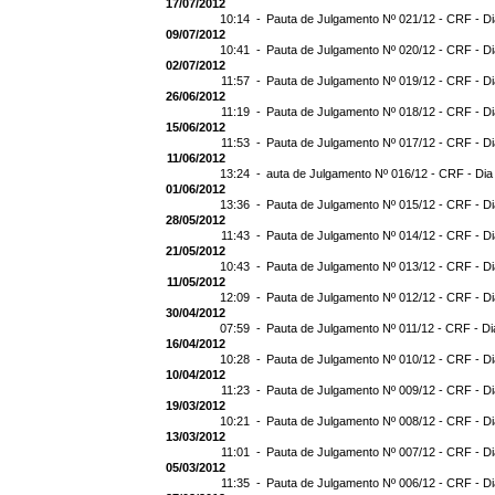
17/07/2012
10:14 -
Pauta de Julgamento Nº 021/12 - CRF - Di
09/07/2012
10:41 -
Pauta de Julgamento Nº 020/12 - CRF - Di
02/07/2012
11:57 -
Pauta de Julgamento Nº 019/12 - CRF - Di
26/06/2012
11:19 -
Pauta de Julgamento Nº 018/12 - CRF - Di
15/06/2012
11:53 -
Pauta de Julgamento Nº 017/12 - CRF - Di
11/06/2012
13:24 -
auta de Julgamento Nº 016/12 - CRF - Dia
01/06/2012
13:36 -
Pauta de Julgamento Nº 015/12 - CRF - Di
28/05/2012
11:43 -
Pauta de Julgamento Nº 014/12 - CRF - Di
21/05/2012
10:43 -
Pauta de Julgamento Nº 013/12 - CRF - Di
11/05/2012
12:09 -
Pauta de Julgamento Nº 012/12 - CRF - Di
30/04/2012
07:59 -
Pauta de Julgamento Nº 011/12 - CRF - Di
16/04/2012
10:28 -
Pauta de Julgamento Nº 010/12 - CRF - Di
10/04/2012
11:23 -
Pauta de Julgamento Nº 009/12 - CRF - Di
19/03/2012
10:21 -
Pauta de Julgamento Nº 008/12 - CRF - Di
13/03/2012
11:01 -
Pauta de Julgamento Nº 007/12 - CRF - Di
05/03/2012
11:35 -
Pauta de Julgamento Nº 006/12 - CRF - Di