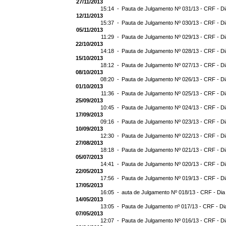
27/11/2013
15:14 -
Pauta de Julgamento Nº 031/13 - CRF - Di
12/11/2013
15:37 -
Pauta de Julgamento Nº 030/13 - CRF - Di
05/11/2013
11:29 -
Pauta de Julgamento Nº 029/13 - CRF - Di
22/10/2013
14:18 -
Pauta de Julgamento Nº 028/13 - CRF - Di
15/10/2013
18:12 -
Pauta de Julgamento Nº 027/13 - CRF - Di
08/10/2013
08:20 -
Pauta de Julgamento Nº 026/13 - CRF - Di
01/10/2013
11:36 -
Pauta de Julgamento Nº 025/13 - CRF - Di
25/09/2013
10:45 -
Pauta de Julgamento Nº 024/13 - CRF - Di
17/09/2013
09:16 -
Pauta de Julgamento Nº 023/13 - CRF - Di
10/09/2013
12:30 -
Pauta de Julgamento Nº 022/13 - CRF - Di
27/08/2013
18:18 -
Pauta de Julgamento Nº 021/13 - CRF - Di
05/07/2013
14:41 -
Pauta de Julgamento Nº 020/13 - CRF - Di
22/05/2013
17:56 -
Pauta de Julgamento Nº 019/13 - CRF - Di
17/05/2013
16:05 -
auta de Julgamento Nº 018/13 - CRF - Dia
14/05/2013
13:05 -
Pauta de Julgamento nº 017/13 - CRF - Di
07/05/2013
12:07 -
Pauta de Julgamento Nº 016/13 - CRF - Di