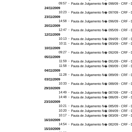
09:57 -
Pauta de Julgamento N� 098/09 - CRF - D
24/11/2009
10:23 -
Pauta de Julgamento N� 097/09 - CRF - D
23/11/2009
14:58 -
Pauta de Julgamento N� 096/09 - CRF - D
20/11/2009
12:47 -
Pauta de Julgamento N� 095/09 - CRF - D
12/11/2009
10:13 -
Pauta de Julgamento N� 094/09 - CRF - D
10:11 -
Pauta de Julgamento N� 093/09 - CRF - D
10/11/2009
09:27 -
Pauta de Julgamento N� 092/09 - CRF - D
05/11/2009
11:59 -
Pauta de Julgamento N� 091/09 - CRF - D
11:58 -
Pauta de Julgamento N� 090/09 - CRF - D
04/11/2009
11:28 -
Pauta de Julgamento N� 089/09 - CRF - D
03/11/2009
10:33 -
Pauta de Julgamento N� 088/09 - CRF - D
29/10/2009
14:49 -
Pauta de Julgamento N� 087/09 - CRF - D
14:48 -
Pauta de Julgamento N� 086/09 - CRF - D
23/10/2009
10:21 -
Pauta de Julgamento N� 085/09 - CRF - D
10:20 -
Pauta de Julgamento N� 084/09 - CRF - D
10:17 -
Pauta de Julgamento N� 083/09 - CRF - D
16/10/2009
14:54 -
Pauta de Julgamento N� 082/09 - CRF - D
15/10/2009