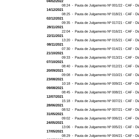
04/02/2022
08:24 -
Pauta de Julgamento Nº 001/22 - CAF - Di
14/12/2021
08:25 -
Pauta de Julgamento Nº 018/21 - CAF - Di
02/12/2021
09:35 -
Pauta de Julgamento Nº 017/21 - CAF - Di
28/11/2021
22:04 -
Pauta de Julgamento Nº 016/21 - CAF - Di
22/11/2021
13:20 -
Pauta de Julgamento Nº 015/21 - CAF - Di
08/11/2021
07:30 -
Pauta de Julgamento Nº 014/21 - CAF - Di
21/10/2021
09:33 -
Pauta de Julgamento Nº 013/21 - CAF - Di
07/10/2021
08:40 -
Pauta de Julgamento Nº 012/21 - CAF - Di
20/09/2021
09:08 -
Pauta de Julgamento Nº 010/21 - CAF - Di
23/08/2021
10:18 -
Pauta de Julgamento Nº 009/21 - CAF - Di
09/08/2021
08:45 -
Pauta de Julgamento Nº 008/21 - CAF - Di
12/07/2021
15:18 -
Pauta de Julgamento Nº 007/21 - CAF - Di
28/06/2021
08:52 -
Pauta de Julgamento Nº 007/21 - CAF -
31/05/2021
09:02 -
Pauta de Julgamento Nº 006/21 - CAF - Di
24/05/2021
13:06 -
Pauta de Julgamento Nº 005/21 - CAF - Di
17/05/2021
08:29 -
Pauta de Julgamento Nº 004/21 - CAF - Di