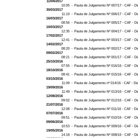
11/04/2017
10:05 -
Pauta de Julgamento Nº 007/17 - CAF - Di
30/03/2017
11:10 -
Pauta de Julgamento Nº 006/17 - CAF - Di
16/03/2017
08:56 -
Pauta de Julgamento Nº 005/17 - CAF - Di
10/03/2017
12:35 -
Pauta de Julgamento Nº 004/17 - CAF - Di
17/02/2017
12:41 -
Pauta de Julgamento Nº 003/17 - CAF - Di
14/02/2017
08:20 -
Pauta de Julgamento Nº 002/17 - CAF - Di
09/02/2017
08:21 -
Pauta de Julgamento Nº 001/17 - CAF - Di
25/10/2016
07:55 -
Pauta de Julgamento Nº 016/16 - CAF - Di
18/10/2016
08:41 -
Pauta de Julgamento Nº 015/16 - CAF - Di
03/10/2016
11:09 -
Pauta de Julgamento nº 014/16 - CAF - Di
19/09/2016
11:49 -
Pauta de Julgamento Nº 013/16 - CAF - Di
12/08/2016
09:02 -
Pauta de Julgamento Nº 012/16 - CAF - Di
21/07/2016
12:08 -
Pauta de Julgamento Nº 011/16 - CAF - Di
07/07/2016
09:51 -
Pauta de Julgamento Nº 010/16 - CAF - Di
09/06/2016
10:53 -
Pauta de Julgamento Nº 009/16 - CAF - Di
19/05/2016
14:18 -
Pauta de Julgamento Nº 008/16 - CAF - Di