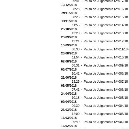
09:41 -
Pauta de Julgamento Nº 017/18 
10/12/2018
08:28 -
Pauta de Julgamento Nº 016/18 
29/11/2018
08:25 -
Pauta de Julgamento Nº 015/18 
13/11/2018
11:55 -
Pauta de Julgamento Nº 014/18 
25/10/2018
13:20 -
Pauta de Julgamento Nº 013/18 
20/09/2018
13:21 -
Pauta de Julgamento Nº 012/18 
10/09/2018
08:38 -
Pauta de Julgamento Nº 011/18 
23/08/2018
11:54 -
Pauta de Julgamento Nº 010/18 
07/08/2018
08:31 -
Pauta de Julgamento Nº 009/18 
03/07/2018
10:42 -
Pauta de Julgamento Nº 008/18 
21/06/2018
13:23 -
Pauta de Julgamento Nº 007/18 
08/05/2018
07:41 -
Pauta de Julgamento Nº 006/18 
24/04/2018
10:18 -
Pauta de Julgamento Nº 005/18 
09/04/2018
09:39 -
Pauta de Julgamento Nº 004/18 
26/03/2018
12:00 -
Pauta de Julgamento Nº 003/18 
16/03/2018
09:49 -
Pauta de Julgamento Nº 002/18 
16/02/2018