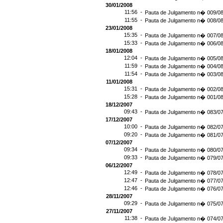
30/01/2008
11:56 -
Pauta de Julgamento n� 009/08
11:55 -
Pauta de Julgamento n� 008/08
23/01/2008
15:35 -
Pauta de Julgamento n� 007/08
15:33 -
Pauta de Julgamento n� 006/08
18/01/2008
12:04 -
Pauta de Julgamento n� 005/08
11:59 -
Pauta de Julgamento n� 004/08
11:54 -
Pauta de Julgamento n� 003/08
11/01/2008
15:31 -
Pauta de Julgamento n� 002/08
15:28 -
Pauta de Julgamento n� 001/08
18/12/2007
09:43 -
Pauta de Julgamento n� 083/07
17/12/2007
10:00 -
Pauta de Julgamento n� 082/07
09:20 -
Pauta de Julgamento n� 081/07
07/12/2007
09:34 -
Pauta de Julgamento n� 080/07
09:33 -
Pauta de Julgamento n� 079/07
06/12/2007
12:49 -
Pauta de Julgamento n� 078/07
12:47 -
Pauta de Julgamento n� 077/07
12:46 -
Pauta de Julgamento n� 076/07
28/11/2007
09:29 -
Pauta de Julgamento n� 075/07
27/11/2007
11:38 -
Pauta de Julgamento n� 074/07