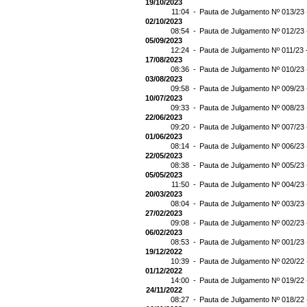
19/10/2023
11:04 -
Pauta de Julgamento Nº 013/23 
02/10/2023
08:54 -
Pauta de Julgamento Nº 012/23 
05/09/2023
12:24 -
Pauta de Julgamento Nº 011/23 
17/08/2023
08:36 -
Pauta de Julgamento Nº 010/23 
03/08/2023
09:58 -
Pauta de Julgamento Nº 009/23 
10/07/2023
09:33 -
Pauta de Julgamento Nº 008/23 
22/06/2023
09:20 -
Pauta de Julgamento Nº 007/23 
01/06/2023
08:14 -
Pauta de Julgamento Nº 006/23 
22/05/2023
08:38 -
Pauta de Julgamento Nº 005/23 
05/05/2023
11:50 -
Pauta de Julgamento Nº 004/23 
20/03/2023
08:04 -
Pauta de Julgamento Nº 003/23 
27/02/2023
09:08 -
Pauta de Julgamento Nº 002/23 
06/02/2023
08:53 -
Pauta de Julgamento Nº 001/23 
19/12/2022
10:39 -
Pauta de Julgamento Nº 020/22 
01/12/2022
14:00 -
Pauta de Julgamento Nº 019/22 
24/11/2022
08:27 -
Pauta de Julgamento Nº 018/22 