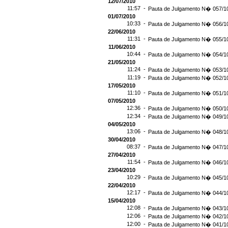
12/07/2010
11:57 -
Pauta de Julgamento N� 057/10
01/07/2010
10:33 -
Pauta de Julgamento N� 056/10
22/06/2010
11:31 -
Pauta de Julgamento N� 055/10
11/06/2010
10:44 -
Pauta de Julgamento N� 054/10
21/05/2010
11:24 -
Pauta de Julgamento N� 053/10
11:19 -
Pauta de Julgamento N� 052/10
17/05/2010
11:10 -
Pauta de Julgamento N� 051/10
07/05/2010
12:36 -
Pauta de Julgamento N� 050/10
12:34 -
Pauta de Julgamento N� 049/10
04/05/2010
13:06 -
Pauta de Julgamento N� 048/10
30/04/2010
08:37 -
Pauta de Julgamento N� 047/10
27/04/2010
11:54 -
Pauta de Julgamento N� 046/10
23/04/2010
10:29 -
Pauta de Julgamento N� 045/10
22/04/2010
12:17 -
Pauta de Julgamento N� 044/10
15/04/2010
12:08 -
Pauta de Julgamento N� 043/10
12:06 -
Pauta de Julgamento N� 042/10
12:00 -
Pauta de Julgamento N� 041/10