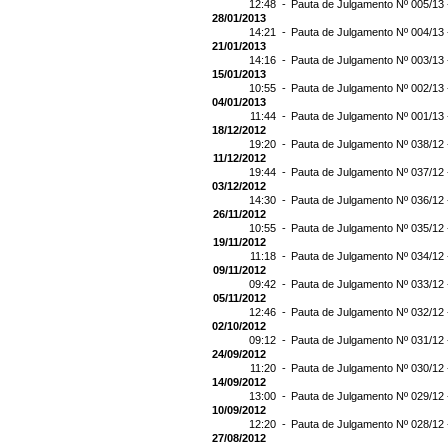
12:48 -
Pauta de Julgamento Nº 005/13 
28/01/2013
14:21 -
Pauta de Julgamento Nº 004/13 
21/01/2013
14:16 -
Pauta de Julgamento Nº 003/13 
15/01/2013
10:55 -
Pauta de Julgamento Nº 002/13 
04/01/2013
11:44 -
Pauta de Julgamento Nº 001/13 
18/12/2012
19:20 -
Pauta de Julgamento Nº 038/12 
11/12/2012
19:44 -
Pauta de Julgamento Nº 037/12 
03/12/2012
14:30 -
Pauta de Julgamento Nº 036/12 
26/11/2012
10:55 -
Pauta de Julgamento Nº 035/12 
19/11/2012
11:18 -
Pauta de Julgamento Nº 034/12 
09/11/2012
09:42 -
Pauta de Julgamento Nº 033/12 
05/11/2012
12:46 -
Pauta de Julgamento Nº 032/12 
02/10/2012
09:12 -
Pauta de Julgamento Nº 031/12 
24/09/2012
11:20 -
Pauta de Julgamento Nº 030/12 
14/09/2012
13:00 -
Pauta de Julgamento Nº 029/12 
10/09/2012
12:20 -
Pauta de Julgamento Nº 028/12 
27/08/2012