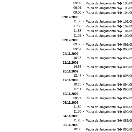
09:02 -
Pauta de Julgamento N� 106/09
09:01 -
Pauta de Julgamento N� 105/09
09:00 -
Pauta de Julgamento N� 104/09
09/12/2009
11:58 -
Pauta de Julgamento N� 103/09
11:56 -
Pauta de Julgamento N� 102/09
11:55 -
Pauta de Julgamento N� 101/09
11:52 -
Pauta de Julgamento N� 100/09
02/12/2009
09:58 -
Pauta de Julgamento N� 099/09
09:57 -
Pauta de Julgamento N� 098/09
24/11/2009
10:23 -
Pauta de Julgamento N� 097/09
23/11/2009
14:58 -
Pauta de Julgamento N� 096/09
20/11/2009
12:47 -
Pauta de Julgamento N� 095/09
12/11/2009
10:13 -
Pauta de Julgamento N� 094/09
10:11 -
Pauta de Julgamento N� 093/09
10/11/2009
09:27 -
Pauta de Julgamento N� 092/09
05/11/2009
11:59 -
Pauta de Julgamento N� 091/09
11:58 -
Pauta de Julgamento N� 090/09
04/11/2009
11:28 -
Pauta de Julgamento N� 089/09
03/11/2009
10:33 -
Pauta de Julgamento N� 088/09