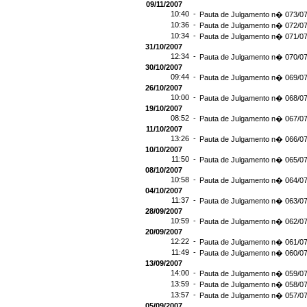
09/11/2007
10:40 -
Pauta de Julgamento n� 073/07
10:36 -
Pauta de Julgamento n� 072/07
10:34 -
Pauta de Julgamento n� 071/07
31/10/2007
12:34 -
Pauta de Julgamento n� 070/07
30/10/2007
09:44 -
Pauta de Julgamento n� 069/07
26/10/2007
10:00 -
Pauta de Julgamento n� 068/07
19/10/2007
08:52 -
Pauta de Julgamento n� 067/07
11/10/2007
13:26 -
Pauta de Julgamento n� 066/07
10/10/2007
11:50 -
Pauta de Julgamento n� 065/07
08/10/2007
10:58 -
Pauta de Julgamento n� 064/07
04/10/2007
11:37 -
Pauta de Julgamento n� 063/07
28/09/2007
10:59 -
Pauta de Julgamento n� 062/07
20/09/2007
12:22 -
Pauta de Julgamento n� 061/07
11:49 -
Pauta de Julgamento n� 060/07
13/09/2007
14:00 -
Pauta de Julgamento n� 059/07
13:59 -
Pauta de Julgamento n� 058/07
13:57 -
Pauta de Julgamento n� 057/07
05/09/2007