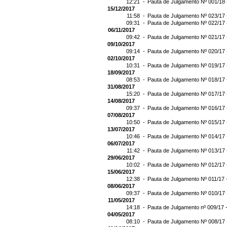
12:21 -
Pauta de Julgamento Nº 001/18 
15/12/2017
11:58 -
Pauta de Julgamento Nº 023/17 
09:31 -
Pauta de Julgamento Nº 022/17 
06/11/2017
09:42 -
Pauta de Julgamento Nº 021/17 
09/10/2017
09:14 -
Pauta de Julgamento Nº 020/17 
02/10/2017
10:31 -
Pauta de Julgamento Nº 019/17 
18/09/2017
08:53 -
Pauta de Julgamento Nº 018/17 
31/08/2017
15:20 -
Pauta de Julgamento Nº 017/17 
14/08/2017
09:37 -
Pauta de Julgamento Nº 016/17 
07/08/2017
10:50 -
Pauta de Julgamento Nº 015/17 
13/07/2017
10:46 -
Pauta de Julgamento Nº 014/17 
06/07/2017
11:42 -
Pauta de Julgamento Nº 013/17 
29/06/2017
10:02 -
Pauta de Julgamento Nº 012/17 
15/06/2017
12:38 -
Pauta de Julgamento Nº 011/17 
08/06/2017
09:37 -
Pauta de Julgamento Nº 010/17 
11/05/2017
14:18 -
Pauta de Julgamento nº 009/17 
04/05/2017
08:10 -
Pauta de Julgamento Nº 008/17 