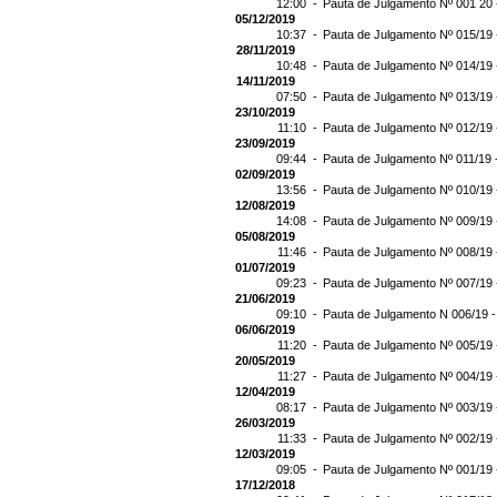
12:00 -
Pauta de Julgamento Nº 001 20 
05/12/2019
10:37 -
Pauta de Julgamento Nº 015/19 
28/11/2019
10:48 -
Pauta de Julgamento Nº 014/19 
14/11/2019
07:50 -
Pauta de Julgamento Nº 013/19 
23/10/2019
11:10 -
Pauta de Julgamento Nº 012/19 
23/09/2019
09:44 -
Pauta de Julgamento Nº 011/19 
02/09/2019
13:56 -
Pauta de Julgamento Nº 010/19 
12/08/2019
14:08 -
Pauta de Julgamento Nº 009/19 
05/08/2019
11:46 -
Pauta de Julgamento Nº 008/19 
01/07/2019
09:23 -
Pauta de Julgamento Nº 007/19 
21/06/2019
09:10 -
Pauta de Julgamento N 006/19 -
06/06/2019
11:20 -
Pauta de Julgamento Nº 005/19 
20/05/2019
11:27 -
Pauta de Julgamento Nº 004/19 
12/04/2019
08:17 -
Pauta de Julgamento Nº 003/19 
26/03/2019
11:33 -
Pauta de Julgamento Nº 002/19 
12/03/2019
09:05 -
Pauta de Julgamento Nº 001/19 
17/12/2018