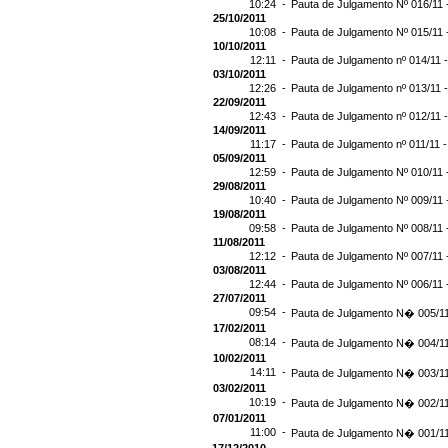
10:24 -
Pauta de Julgamento Nº 016/11 
25/10/2011
10:08 -
Pauta de Julgamento Nº 015/11 
10/10/2011
12:11 -
Pauta de Julgamento nº 014/11 
03/10/2011
12:26 -
Pauta de Julgamento nº 013/11 
22/09/2011
12:43 -
Pauta de Julgamento nº 012/11 
14/09/2011
11:17 -
Pauta de Julgamento nº 011/11 
05/09/2011
12:59 -
Pauta de Julgamento Nº 010/11 
29/08/2011
10:40 -
Pauta de Julgamento Nº 009/11 
19/08/2011
09:58 -
Pauta de Julgamento Nº 008/11 
11/08/2011
12:12 -
Pauta de Julgamento Nº 007/11 
03/08/2011
12:44 -
Pauta de Julgamento Nº 006/11 
27/07/2011
09:54 -
Pauta de Julgamento N� 005/11
17/02/2011
08:14 -
Pauta de Julgamento N� 004/11
10/02/2011
14:11 -
Pauta de Julgamento N� 003/11
03/02/2011
10:19 -
Pauta de Julgamento N� 002/11
07/01/2011
11:00 -
Pauta de Julgamento N� 001/11