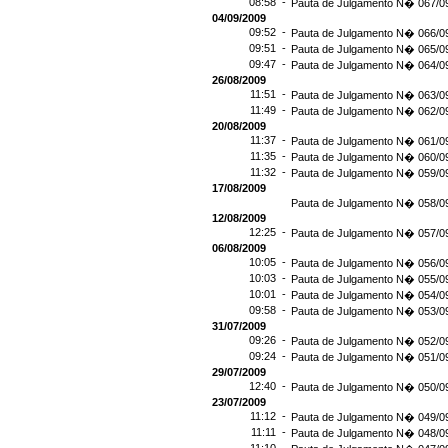
08:58 -
Pauta de Julgamento N� 067/09
04/09/2009
09:52 -
Pauta de Julgamento N� 066/09
09:51 -
Pauta de Julgamento N� 065/09
09:47 -
Pauta de Julgamento N� 064/09
26/08/2009
11:51 -
Pauta de Julgamento N� 063/09
11:49 -
Pauta de Julgamento N� 062/09
20/08/2009
11:37 -
Pauta de Julgamento N� 061/09
11:35 -
Pauta de Julgamento N� 060/09
11:32 -
Pauta de Julgamento N� 059/09
17/08/2009
Pauta de Julgamento N� 058/09
12/08/2009
12:25 -
Pauta de Julgamento N� 057/09
06/08/2009
10:05 -
Pauta de Julgamento N� 056/09
10:03 -
Pauta de Julgamento N� 055/09
10:01 -
Pauta de Julgamento N� 054/09
09:58 -
Pauta de Julgamento N� 053/09
31/07/2009
09:26 -
Pauta de Julgamento N� 052/09
09:24 -
Pauta de Julgamento N� 051/09
29/07/2009
12:40 -
Pauta de Julgamento N� 050/09
23/07/2009
11:12 -
Pauta de Julgamento N� 049/09
11:11 -
Pauta de Julgamento N� 048/09