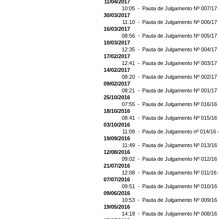
11/04/2017
10:05 -
Pauta de Julgamento Nº 007/17 
30/03/2017
11:10 -
Pauta de Julgamento Nº 006/17 
16/03/2017
08:56 -
Pauta de Julgamento Nº 005/17 
10/03/2017
12:35 -
Pauta de Julgamento Nº 004/17 
17/02/2017
12:41 -
Pauta de Julgamento Nº 003/17 
14/02/2017
08:20 -
Pauta de Julgamento Nº 002/17 
09/02/2017
08:21 -
Pauta de Julgamento Nº 001/17 
25/10/2016
07:55 -
Pauta de Julgamento Nº 016/16 
18/10/2016
08:41 -
Pauta de Julgamento Nº 015/16 
03/10/2016
11:09 -
Pauta de Julgamento nº 014/16 
19/09/2016
11:49 -
Pauta de Julgamento Nº 013/16 
12/08/2016
09:02 -
Pauta de Julgamento Nº 012/16 
21/07/2016
12:08 -
Pauta de Julgamento Nº 011/16 
07/07/2016
09:51 -
Pauta de Julgamento Nº 010/16 
09/06/2016
10:53 -
Pauta de Julgamento Nº 009/16 
19/05/2016
14:18 -
Pauta de Julgamento Nº 008/16 