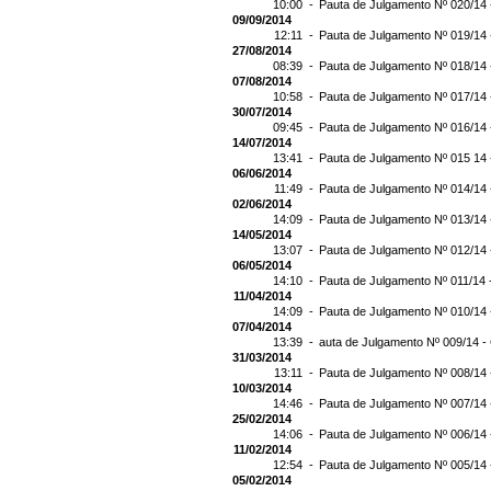
10:00 -
Pauta de Julgamento Nº 020/14 
09/09/2014
12:11 -
Pauta de Julgamento Nº 019/14 
27/08/2014
08:39 -
Pauta de Julgamento Nº 018/14 
07/08/2014
10:58 -
Pauta de Julgamento Nº 017/14 
30/07/2014
09:45 -
Pauta de Julgamento Nº 016/14 
14/07/2014
13:41 -
Pauta de Julgamento Nº 015 14 
06/06/2014
11:49 -
Pauta de Julgamento Nº 014/14 
02/06/2014
14:09 -
Pauta de Julgamento Nº 013/14 
14/05/2014
13:07 -
Pauta de Julgamento Nº 012/14 
06/05/2014
14:10 -
Pauta de Julgamento Nº 011/14 
11/04/2014
14:09 -
Pauta de Julgamento Nº 010/14 
07/04/2014
13:39 -
auta de Julgamento Nº 009/14 -
31/03/2014
13:11 -
Pauta de Julgamento Nº 008/14 
10/03/2014
14:46 -
Pauta de Julgamento Nº 007/14 
25/02/2014
14:06 -
Pauta de Julgamento Nº 006/14 
11/02/2014
12:54 -
Pauta de Julgamento Nº 005/14 
05/02/2014