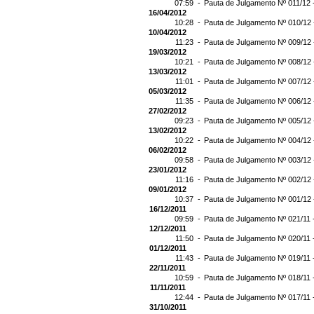
07:59 -
Pauta de Julgamento Nº 011/12 
16/04/2012
10:28 -
Pauta de Julgamento Nº 010/12 
10/04/2012
11:23 -
Pauta de Julgamento Nº 009/12 
19/03/2012
10:21 -
Pauta de Julgamento Nº 008/12 
13/03/2012
11:01 -
Pauta de Julgamento Nº 007/12 
05/03/2012
11:35 -
Pauta de Julgamento Nº 006/12 
27/02/2012
09:23 -
Pauta de Julgamento Nº 005/12 
13/02/2012
10:22 -
Pauta de Julgamento Nº 004/12 
06/02/2012
09:58 -
Pauta de Julgamento Nº 003/12 
23/01/2012
11:16 -
Pauta de Julgamento Nº 002/12 
09/01/2012
10:37 -
Pauta de Julgamento Nº 001/12 
16/12/2011
09:59 -
Pauta de Julgamento Nº 021/11 
12/12/2011
11:50 -
Pauta de Julgamento Nº 020/11 
01/12/2011
11:43 -
Pauta de Julgamento Nº 019/11 
22/11/2011
10:59 -
Pauta de Julgamento Nº 018/11 
11/11/2011
12:44 -
Pauta de Julgamento Nº 017/11 
31/10/2011