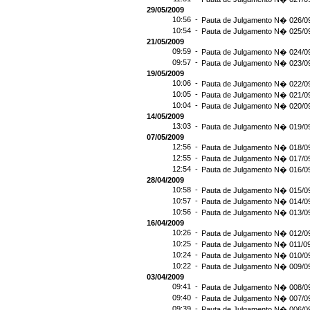
29/05/2009
10:56 -
Pauta de Julgamento N� 026/09
10:54 -
Pauta de Julgamento N� 025/09
21/05/2009
09:59 -
Pauta de Julgamento N� 024/09
09:57 -
Pauta de Julgamento N� 023/09
19/05/2009
10:06 -
Pauta de Julgamento N� 022/09
10:05 -
Pauta de Julgamento N� 021/09
10:04 -
Pauta de Julgamento N� 020/09
14/05/2009
13:03 -
Pauta de Julgamento N� 019/09
07/05/2009
12:56 -
Pauta de Julgamento N� 018/09
12:55 -
Pauta de Julgamento N� 017/09
12:54 -
Pauta de Julgamento N� 016/0
28/04/2009
10:58 -
Pauta de Julgamento N� 015/09
10:57 -
Pauta de Julgamento N� 014/09
10:56 -
Pauta de Julgamento N� 013/09
16/04/2009
10:26 -
Pauta de Julgamento N� 012/09
10:25 -
Pauta de Julgamento N� 011/09
10:24 -
Pauta de Julgamento N� 010/09
10:22 -
Pauta de Julgamento N� 009/09
03/04/2009
09:41 -
Pauta de Julgamento N� 008/09
09:40 -
Pauta de Julgamento N� 007/09
09:39 -
Pauta de Julgamento N� 006/09