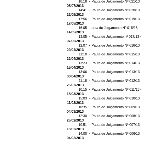
18:18 -
Pauta de Julgamento Nº 021/13 
05/07/2013
14:41 -
Pauta de Julgamento Nº 020/13 
22/05/2013
17:56 -
Pauta de Julgamento Nº 019/13 
17/05/2013
16:05 -
auta de Julgamento Nº 018/13 -
14/05/2013
13:05 -
Pauta de Julgamento nº 017/13 
07/05/2013
12:07 -
Pauta de Julgamento Nº 016/13 
29/04/2013
11:10 -
Pauta de Julgamento Nº 015/13 
22/04/2013
13:23 -
Pauta de Julgamento Nº 014/13 
15/04/2013
13:06 -
Pauta de Julgamento Nº 013/13 
08/04/2013
11:18 -
Pauta de Julgamento Nº 012/13 
25/03/2013
10:15 -
Pauta de Julgamento Nº 011/13 
18/03/2013
15:03 -
Pauta de Julgamento Nº 010/13 
11/03/2013
10:35 -
Pauta de Julgamento Nº 009/13 
04/03/2013
12:30 -
Pauta de Julgamento Nº 008/13 
25/02/2013
10:51 -
Pauta de Julgamento Nº 007/13 
18/02/2013
14:00 -
Pauta de Julgamento Nº 006/13 
04/02/2013