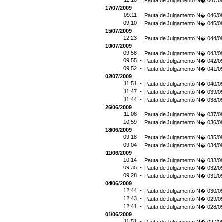
11:10 -
Pauta de Julgamento N� 047/09
17/07/2009
09:11 -
Pauta de Julgamento N� 046/09
09:10 -
Pauta de Julgamento N� 045/09
15/07/2009
12:23 -
Pauta de Julgamento N� 044/09
10/07/2009
09:58 -
Pauta de Julgamento N� 043/09
09:55 -
Pauta de Julgamento N� 042/09
09:52 -
Pauta de Julgamento N� 041/09
02/07/2009
11:51 -
Pauta de Julgamento N� 040/09
11:47 -
Pauta de Julgamento N� 039/09
11:44 -
Pauta de Julgamento N� 038/09
26/06/2009
11:08 -
Pauta de Julgamento N� 037/09
10:59 -
Pauta de Julgamento N� 036/09
18/06/2009
09:18 -
Pauta de Julgamento N� 035/09
09:04 -
Pauta de Julgamento N� 034/09
11/06/2009
10:14 -
Pauta de Julgamento N� 033/09
09:35 -
Pauta de Julgamento N� 032/09
09:28 -
Pauta de Julgamento N� 031/09
04/06/2009
12:44 -
Pauta de Julgamento N� 030/09
12:43 -
Pauta de Julgamento N� 029/09
12:41 -
Pauta de Julgamento N� 028/09
01/06/2009
11:51 -
Pauta de Julgamento N� 027/09