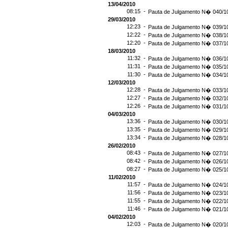
13/04/2010
08:15 -
Pauta de Julgamento N� 040/10
29/03/2010
12:23 -
Pauta de Julgamento N� 039/10
12:22 -
Pauta de Julgamento N� 038/10
12:20 -
Pauta de Julgamento N� 037/10
18/03/2010
11:32 -
Pauta de Julgamento N� 036/10
11:31 -
Pauta de Julgamento N� 035/10
11:30 -
Pauta de Julgamento N� 034/10
12/03/2010
12:28 -
Pauta de Julgamento N� 033/10
12:27 -
Pauta de Julgamento N� 032/10
12:26 -
Pauta de Julgamento N� 031/10
04/03/2010
13:36 -
Pauta de Julgamento N� 030/10
13:35 -
Pauta de Julgamento N� 029/10
13:34 -
Pauta de Julgamento N� 028/10
26/02/2010
08:43 -
Pauta de Julgamento N� 027/10
08:42 -
Pauta de Julgamento N� 026/10
08:27 -
Pauta de Julgamento N� 025/10
11/02/2010
11:57 -
Pauta de Julgamento N� 024/10
11:56 -
Pauta de Julgamento N� 023/10
11:55 -
Pauta de Julgamento N� 022/10
11:46 -
Pauta de Julgamento N� 021/10
04/02/2010
12:03 -
Pauta de Julgamento N� 020/10