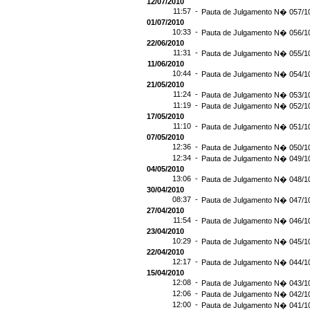
12/07/2010
11:57 -
Pauta de Julgamento N� 057/10
01/07/2010
10:33 -
Pauta de Julgamento N� 056/10
22/06/2010
11:31 -
Pauta de Julgamento N� 055/10
11/06/2010
10:44 -
Pauta de Julgamento N� 054/10
21/05/2010
11:24 -
Pauta de Julgamento N� 053/10
11:19 -
Pauta de Julgamento N� 052/10
17/05/2010
11:10 -
Pauta de Julgamento N� 051/10
07/05/2010
12:36 -
Pauta de Julgamento N� 050/10
12:34 -
Pauta de Julgamento N� 049/10
04/05/2010
13:06 -
Pauta de Julgamento N� 048/10
30/04/2010
08:37 -
Pauta de Julgamento N� 047/10
27/04/2010
11:54 -
Pauta de Julgamento N� 046/10
23/04/2010
10:29 -
Pauta de Julgamento N� 045/10
22/04/2010
12:17 -
Pauta de Julgamento N� 044/10
15/04/2010
12:08 -
Pauta de Julgamento N� 043/10
12:06 -
Pauta de Julgamento N� 042/10
12:00 -
Pauta de Julgamento N� 041/10