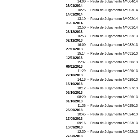
14:00 -
Pauta de Julgamento Nº 004/14 
28/01/2014
10:25 -
Pauta de Julgamento Nº 003/14 
14/01/2014
13:10 -
Pauta de Julgamento Nº 002/14 
06/01/2014
12:50 -
Pauta de Julgamento Nº 001/14 
23/12/2013
16:53 -
Pauta de Julgamento Nº 033/13 
02/12/2013
16:00 -
Pauta de Julgamento Nº 032/13 
27/11/2013
15:14 -
Pauta de Julgamento Nº 031/13 
12/11/2013
15:37 -
Pauta de Julgamento Nº 030/13 
05/11/2013
11:29 -
Pauta de Julgamento Nº 029/13 
22/10/2013
14:18 -
Pauta de Julgamento Nº 028/13 
15/10/2013
18:12 -
Pauta de Julgamento Nº 027/13 
08/10/2013
08:20 -
Pauta de Julgamento Nº 026/13 
01/10/2013
11:36 -
Pauta de Julgamento Nº 025/13 
25/09/2013
10:45 -
Pauta de Julgamento Nº 024/13 
17/09/2013
09:16 -
Pauta de Julgamento Nº 023/13 
10/09/2013
12:30 -
Pauta de Julgamento Nº 022/13 
27/08/2013