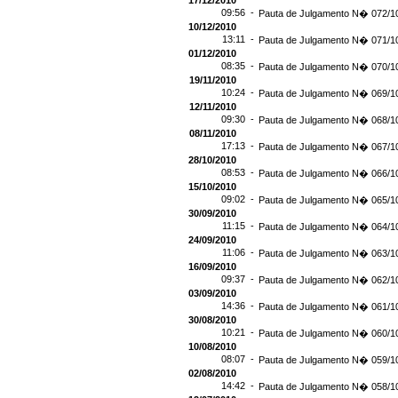
17/12/2010
09:56 -
Pauta de Julgamento N� 072/10
10/12/2010
13:11 -
Pauta de Julgamento N� 071/10
01/12/2010
08:35 -
Pauta de Julgamento N� 070/10
19/11/2010
10:24 -
Pauta de Julgamento N� 069/10
12/11/2010
09:30 -
Pauta de Julgamento N� 068/10
08/11/2010
17:13 -
Pauta de Julgamento N� 067/10
28/10/2010
08:53 -
Pauta de Julgamento N� 066/10
15/10/2010
09:02 -
Pauta de Julgamento N� 065/10
30/09/2010
11:15 -
Pauta de Julgamento N� 064/10
24/09/2010
11:06 -
Pauta de Julgamento N� 063/10
16/09/2010
09:37 -
Pauta de Julgamento N� 062/10
03/09/2010
14:36 -
Pauta de Julgamento N� 061/10
30/08/2010
10:21 -
Pauta de Julgamento N� 060/10
10/08/2010
08:07 -
Pauta de Julgamento N� 059/10
02/08/2010
14:42 -
Pauta de Julgamento N� 058/10