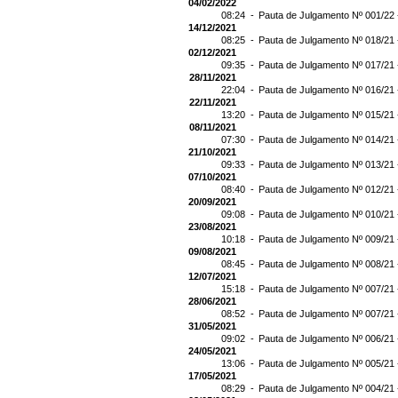
04/02/2022
08:24 -
Pauta de Julgamento Nº 001/22 
14/12/2021
08:25 -
Pauta de Julgamento Nº 018/21 
02/12/2021
09:35 -
Pauta de Julgamento Nº 017/21 
28/11/2021
22:04 -
Pauta de Julgamento Nº 016/21 
22/11/2021
13:20 -
Pauta de Julgamento Nº 015/21 
08/11/2021
07:30 -
Pauta de Julgamento Nº 014/21 
21/10/2021
09:33 -
Pauta de Julgamento Nº 013/21 
07/10/2021
08:40 -
Pauta de Julgamento Nº 012/21 
20/09/2021
09:08 -
Pauta de Julgamento Nº 010/21 
23/08/2021
10:18 -
Pauta de Julgamento Nº 009/21 
09/08/2021
08:45 -
Pauta de Julgamento Nº 008/21 
12/07/2021
15:18 -
Pauta de Julgamento Nº 007/21 
28/06/2021
08:52 -
Pauta de Julgamento Nº 007/2
31/05/2021
09:02 -
Pauta de Julgamento Nº 006/21 
24/05/2021
13:06 -
Pauta de Julgamento Nº 005/21 
17/05/2021
08:29 -
Pauta de Julgamento Nº 004/21 