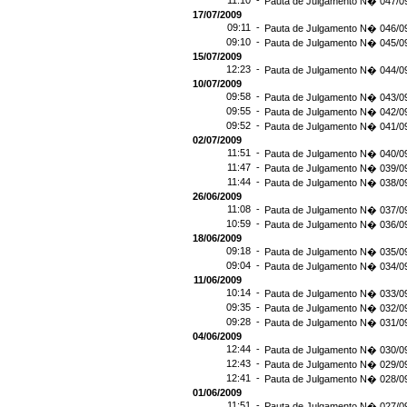
11:10 -
Pauta de Julgamento N� 047/09
17/07/2009
09:11 -
Pauta de Julgamento N� 046/09
09:10 -
Pauta de Julgamento N� 045/09
15/07/2009
12:23 -
Pauta de Julgamento N� 044/09
10/07/2009
09:58 -
Pauta de Julgamento N� 043/09
09:55 -
Pauta de Julgamento N� 042/09
09:52 -
Pauta de Julgamento N� 041/09
02/07/2009
11:51 -
Pauta de Julgamento N� 040/09
11:47 -
Pauta de Julgamento N� 039/09
11:44 -
Pauta de Julgamento N� 038/09
26/06/2009
11:08 -
Pauta de Julgamento N� 037/09
10:59 -
Pauta de Julgamento N� 036/09
18/06/2009
09:18 -
Pauta de Julgamento N� 035/09
09:04 -
Pauta de Julgamento N� 034/09
11/06/2009
10:14 -
Pauta de Julgamento N� 033/09
09:35 -
Pauta de Julgamento N� 032/09
09:28 -
Pauta de Julgamento N� 031/09
04/06/2009
12:44 -
Pauta de Julgamento N� 030/09
12:43 -
Pauta de Julgamento N� 029/09
12:41 -
Pauta de Julgamento N� 028/09
01/06/2009
11:51 -
Pauta de Julgamento N� 027/09