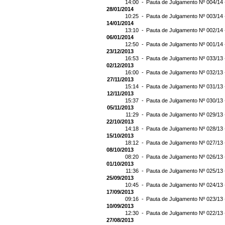
14:00 -
Pauta de Julgamento Nº 004/14 
28/01/2014
10:25 -
Pauta de Julgamento Nº 003/14 
14/01/2014
13:10 -
Pauta de Julgamento Nº 002/14 
06/01/2014
12:50 -
Pauta de Julgamento Nº 001/14 
23/12/2013
16:53 -
Pauta de Julgamento Nº 033/13 
02/12/2013
16:00 -
Pauta de Julgamento Nº 032/13 
27/11/2013
15:14 -
Pauta de Julgamento Nº 031/13 
12/11/2013
15:37 -
Pauta de Julgamento Nº 030/13 
05/11/2013
11:29 -
Pauta de Julgamento Nº 029/13 
22/10/2013
14:18 -
Pauta de Julgamento Nº 028/13 
15/10/2013
18:12 -
Pauta de Julgamento Nº 027/13 
08/10/2013
08:20 -
Pauta de Julgamento Nº 026/13 
01/10/2013
11:36 -
Pauta de Julgamento Nº 025/13 
25/09/2013
10:45 -
Pauta de Julgamento Nº 024/13 
17/09/2013
09:16 -
Pauta de Julgamento Nº 023/13 
10/09/2013
12:30 -
Pauta de Julgamento Nº 022/13 
27/08/2013