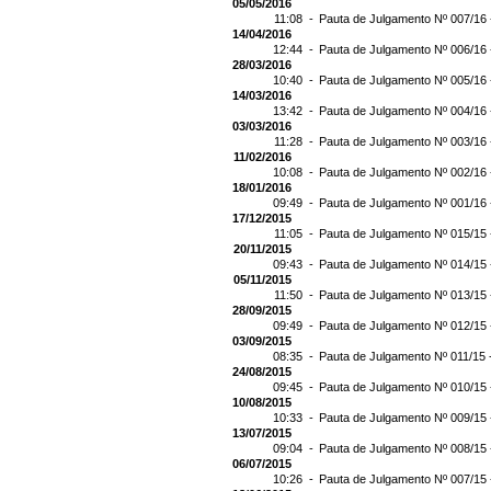
05/05/2016
11:08 -
Pauta de Julgamento Nº 007/16 
14/04/2016
12:44 -
Pauta de Julgamento Nº 006/16 
28/03/2016
10:40 -
Pauta de Julgamento Nº 005/16 
14/03/2016
13:42 -
Pauta de Julgamento Nº 004/16 
03/03/2016
11:28 -
Pauta de Julgamento Nº 003/16 
11/02/2016
10:08 -
Pauta de Julgamento Nº 002/16 
18/01/2016
09:49 -
Pauta de Julgamento Nº 001/16 
17/12/2015
11:05 -
Pauta de Julgamento Nº 015/15 
20/11/2015
09:43 -
Pauta de Julgamento Nº 014/15 
05/11/2015
11:50 -
Pauta de Julgamento Nº 013/15 
28/09/2015
09:49 -
Pauta de Julgamento Nº 012/15 
03/09/2015
08:35 -
Pauta de Julgamento Nº 011/15 
24/08/2015
09:45 -
Pauta de Julgamento Nº 010/15 
10/08/2015
10:33 -
Pauta de Julgamento Nº 009/15 
13/07/2015
09:04 -
Pauta de Julgamento Nº 008/15 
06/07/2015
10:26 -
Pauta de Julgamento Nº 007/15 