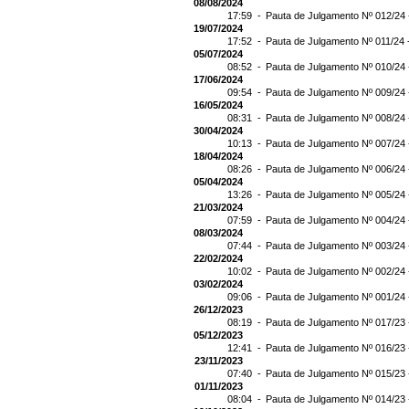
08/08/2024
17:59 -
Pauta de Julgamento Nº 012/24 
19/07/2024
17:52 -
Pauta de Julgamento Nº 011/24 
05/07/2024
08:52 -
Pauta de Julgamento Nº 010/24 
17/06/2024
09:54 -
Pauta de Julgamento Nº 009/24 
16/05/2024
08:31 -
Pauta de Julgamento Nº 008/24 
30/04/2024
10:13 -
Pauta de Julgamento Nº 007/24 
18/04/2024
08:26 -
Pauta de Julgamento Nº 006/24 
05/04/2024
13:26 -
Pauta de Julgamento Nº 005/24 
21/03/2024
07:59 -
Pauta de Julgamento Nº 004/24 
08/03/2024
07:44 -
Pauta de Julgamento Nº 003/24 
22/02/2024
10:02 -
Pauta de Julgamento Nº 002/24 
03/02/2024
09:06 -
Pauta de Julgamento Nº 001/24 
26/12/2023
08:19 -
Pauta de Julgamento Nº 017/23 
05/12/2023
12:41 -
Pauta de Julgamento Nº 016/23 
23/11/2023
07:40 -
Pauta de Julgamento Nº 015/23 
01/11/2023
08:04 -
Pauta de Julgamento Nº 014/23 