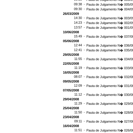
09:38 -
Pauta de Julgamento N� 005/09
09:30 -
Pauta de Julgamento N� 004/09
26/03/2009
14:30 -
Pauta de Julgamento N� 003/09
14:23 -
Pauta de Julgamento N� 002/09
13:57 -
Pauta de Julgamento N� 001/09
10/06/2008
15:49 -
Pauta de Julgamento N� 037/08
05/06/2008
12:44 -
Pauta de Julgamento N� 036/08
12:41 -
Pauta de Julgamento N� 035/08
29/05/2008
11:55 -
Pauta de Julgamento N� 034/08
22/05/2008
11:19 -
Pauta de Julgamento N� 033/08
16/05/2008
08:07 -
Pauta de Julgamento N� 032/08
09/05/2008
12:09 -
Pauta de Julgamento N� 031/08
07/05/2008
11:12 -
Pauta de Julgamento N� 030/08
29/04/2008
11:29 -
Pauta de Julgamento N� 029/08
25/04/2008
11:50 -
Pauta de Julgamento N� 028/08
23/04/2008
09:11 -
Pauta de Julgamento N� 027/08
16/04/2008
11:51 -
Pauta de Julgamento N� 026/08