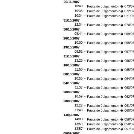
09/11/2007
10:40 -
Pauta de Julgamento n� 073/07
10:36 -
Pauta de Julgamento n� 072/07
10:34 -
Pauta de Julgamento n� 071/07
31/10/2007
12:34 -
Pauta de Julgamento n� 070/07
30/10/2007
09:44 -
Pauta de Julgamento n� 069/07
26/10/2007
10:00 -
Pauta de Julgamento n� 068/07
19/10/2007
08:52 -
Pauta de Julgamento n� 067/07
11/10/2007
13:26 -
Pauta de Julgamento n� 066/07
10/10/2007
11:50 -
Pauta de Julgamento n� 065/07
08/10/2007
10:58 -
Pauta de Julgamento n� 064/07
04/10/2007
11:37 -
Pauta de Julgamento n� 063/07
28/09/2007
10:59 -
Pauta de Julgamento n� 062/07
20/09/2007
12:22 -
Pauta de Julgamento n� 061/07
11:49 -
Pauta de Julgamento n� 060/07
13/09/2007
14:00 -
Pauta de Julgamento n� 059/07
13:59 -
Pauta de Julgamento n� 058/07
13:57 -
Pauta de Julgamento n� 057/07
05/09/2007