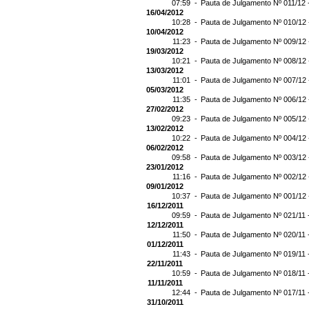
07:59 -
Pauta de Julgamento Nº 011/12 
16/04/2012
10:28 -
Pauta de Julgamento Nº 010/12 
10/04/2012
11:23 -
Pauta de Julgamento Nº 009/12 
19/03/2012
10:21 -
Pauta de Julgamento Nº 008/12 
13/03/2012
11:01 -
Pauta de Julgamento Nº 007/12 
05/03/2012
11:35 -
Pauta de Julgamento Nº 006/12 
27/02/2012
09:23 -
Pauta de Julgamento Nº 005/12 
13/02/2012
10:22 -
Pauta de Julgamento Nº 004/12 
06/02/2012
09:58 -
Pauta de Julgamento Nº 003/12 
23/01/2012
11:16 -
Pauta de Julgamento Nº 002/12 
09/01/2012
10:37 -
Pauta de Julgamento Nº 001/12 
16/12/2011
09:59 -
Pauta de Julgamento Nº 021/11 
12/12/2011
11:50 -
Pauta de Julgamento Nº 020/11 
01/12/2011
11:43 -
Pauta de Julgamento Nº 019/11 
22/11/2011
10:59 -
Pauta de Julgamento Nº 018/11 
11/11/2011
12:44 -
Pauta de Julgamento Nº 017/11 
31/10/2011