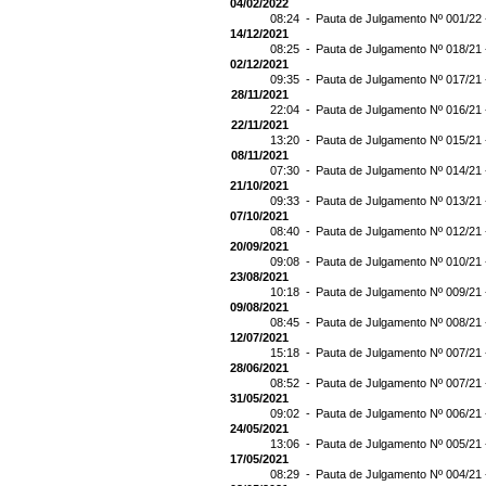
04/02/2022
08:24 -
Pauta de Julgamento Nº 001/22 
14/12/2021
08:25 -
Pauta de Julgamento Nº 018/21 
02/12/2021
09:35 -
Pauta de Julgamento Nº 017/21 
28/11/2021
22:04 -
Pauta de Julgamento Nº 016/21 
22/11/2021
13:20 -
Pauta de Julgamento Nº 015/21 
08/11/2021
07:30 -
Pauta de Julgamento Nº 014/21 
21/10/2021
09:33 -
Pauta de Julgamento Nº 013/21 
07/10/2021
08:40 -
Pauta de Julgamento Nº 012/21 
20/09/2021
09:08 -
Pauta de Julgamento Nº 010/21 
23/08/2021
10:18 -
Pauta de Julgamento Nº 009/21 
09/08/2021
08:45 -
Pauta de Julgamento Nº 008/21 
12/07/2021
15:18 -
Pauta de Julgamento Nº 007/21 
28/06/2021
08:52 -
Pauta de Julgamento Nº 007/2
31/05/2021
09:02 -
Pauta de Julgamento Nº 006/21 
24/05/2021
13:06 -
Pauta de Julgamento Nº 005/21 
17/05/2021
08:29 -
Pauta de Julgamento Nº 004/21 