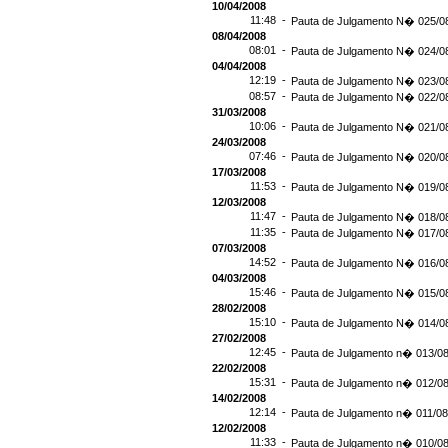
10/04/2008
11:48 -
Pauta de Julgamento N� 025/08
08/04/2008
08:01 -
Pauta de Julgamento N� 024/08
04/04/2008
12:19 -
Pauta de Julgamento N� 023/08
08:57 -
Pauta de Julgamento N� 022/08
31/03/2008
10:06 -
Pauta de Julgamento N� 021/08
24/03/2008
07:46 -
Pauta de Julgamento N� 020/08
17/03/2008
11:53 -
Pauta de Julgamento N� 019/08
12/03/2008
11:47 -
Pauta de Julgamento N� 018/08
11:35 -
Pauta de Julgamento N� 017/08
07/03/2008
14:52 -
Pauta de Julgamento N� 016/08
04/03/2008
15:46 -
Pauta de Julgamento N� 015/08
28/02/2008
15:10 -
Pauta de Julgamento N� 014/08
27/02/2008
12:45 -
Pauta de Julgamento n� 013/08
22/02/2008
15:31 -
Pauta de Julgamento n� 012/08
14/02/2008
12:14 -
Pauta de Julgamento n� 011/08
12/02/2008
11:33 -
Pauta de Julgamento n� 010/08