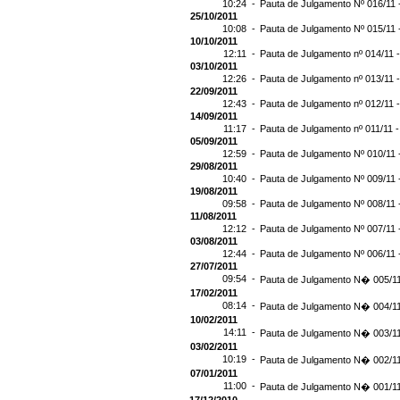
10:24 -
Pauta de Julgamento Nº 016/11 
25/10/2011
10:08 -
Pauta de Julgamento Nº 015/11 
10/10/2011
12:11 -
Pauta de Julgamento nº 014/11 
03/10/2011
12:26 -
Pauta de Julgamento nº 013/11 
22/09/2011
12:43 -
Pauta de Julgamento nº 012/11 
14/09/2011
11:17 -
Pauta de Julgamento nº 011/11 
05/09/2011
12:59 -
Pauta de Julgamento Nº 010/11 
29/08/2011
10:40 -
Pauta de Julgamento Nº 009/11 
19/08/2011
09:58 -
Pauta de Julgamento Nº 008/11 
11/08/2011
12:12 -
Pauta de Julgamento Nº 007/11 
03/08/2011
12:44 -
Pauta de Julgamento Nº 006/11 
27/07/2011
09:54 -
Pauta de Julgamento N� 005/11
17/02/2011
08:14 -
Pauta de Julgamento N� 004/11
10/02/2011
14:11 -
Pauta de Julgamento N� 003/11
03/02/2011
10:19 -
Pauta de Julgamento N� 002/11
07/01/2011
11:00 -
Pauta de Julgamento N� 001/11