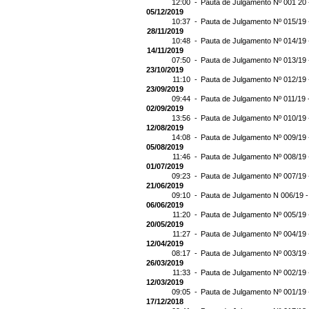
12:00 -
Pauta de Julgamento Nº 001 20 
05/12/2019
10:37 -
Pauta de Julgamento Nº 015/19 
28/11/2019
10:48 -
Pauta de Julgamento Nº 014/19 
14/11/2019
07:50 -
Pauta de Julgamento Nº 013/19 
23/10/2019
11:10 -
Pauta de Julgamento Nº 012/19 
23/09/2019
09:44 -
Pauta de Julgamento Nº 011/19 
02/09/2019
13:56 -
Pauta de Julgamento Nº 010/19 
12/08/2019
14:08 -
Pauta de Julgamento Nº 009/19 
05/08/2019
11:46 -
Pauta de Julgamento Nº 008/19 
01/07/2019
09:23 -
Pauta de Julgamento Nº 007/19 
21/06/2019
09:10 -
Pauta de Julgamento N 006/19 -
06/06/2019
11:20 -
Pauta de Julgamento Nº 005/19 
20/05/2019
11:27 -
Pauta de Julgamento Nº 004/19 
12/04/2019
08:17 -
Pauta de Julgamento Nº 003/19 
26/03/2019
11:33 -
Pauta de Julgamento Nº 002/19 
12/03/2019
09:05 -
Pauta de Julgamento Nº 001/19 
17/12/2018