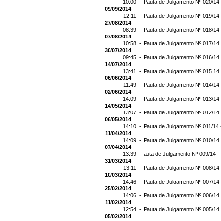
10:00 -
Pauta de Julgamento Nº 020/14 
09/09/2014
12:11 -
Pauta de Julgamento Nº 019/14 
27/08/2014
08:39 -
Pauta de Julgamento Nº 018/14 
07/08/2014
10:58 -
Pauta de Julgamento Nº 017/14 
30/07/2014
09:45 -
Pauta de Julgamento Nº 016/14 
14/07/2014
13:41 -
Pauta de Julgamento Nº 015 14 
06/06/2014
11:49 -
Pauta de Julgamento Nº 014/14 
02/06/2014
14:09 -
Pauta de Julgamento Nº 013/14 
14/05/2014
13:07 -
Pauta de Julgamento Nº 012/14 
06/05/2014
14:10 -
Pauta de Julgamento Nº 011/14 
11/04/2014
14:09 -
Pauta de Julgamento Nº 010/14 
07/04/2014
13:39 -
auta de Julgamento Nº 009/14 -
31/03/2014
13:11 -
Pauta de Julgamento Nº 008/14 
10/03/2014
14:46 -
Pauta de Julgamento Nº 007/14 
25/02/2014
14:06 -
Pauta de Julgamento Nº 006/14 
11/02/2014
12:54 -
Pauta de Julgamento Nº 005/14 
05/02/2014