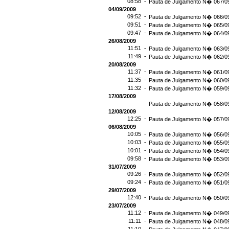
08:58 -
Pauta de Julgamento N� 067/09
04/09/2009
09:52 -
Pauta de Julgamento N� 066/09
09:51 -
Pauta de Julgamento N� 065/09
09:47 -
Pauta de Julgamento N� 064/09
26/08/2009
11:51 -
Pauta de Julgamento N� 063/09
11:49 -
Pauta de Julgamento N� 062/09
20/08/2009
11:37 -
Pauta de Julgamento N� 061/09
11:35 -
Pauta de Julgamento N� 060/09
11:32 -
Pauta de Julgamento N� 059/09
17/08/2009
Pauta de Julgamento N� 058/09
12/08/2009
12:25 -
Pauta de Julgamento N� 057/09
06/08/2009
10:05 -
Pauta de Julgamento N� 056/09
10:03 -
Pauta de Julgamento N� 055/09
10:01 -
Pauta de Julgamento N� 054/09
09:58 -
Pauta de Julgamento N� 053/09
31/07/2009
09:26 -
Pauta de Julgamento N� 052/09
09:24 -
Pauta de Julgamento N� 051/09
29/07/2009
12:40 -
Pauta de Julgamento N� 050/09
23/07/2009
11:12 -
Pauta de Julgamento N� 049/09
11:11 -
Pauta de Julgamento N� 048/09