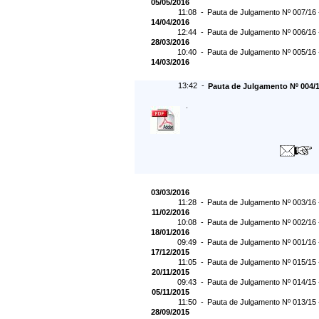
05/05/2016
11:08 -
Pauta de Julgamento Nº 007/16 
14/04/2016
12:44 -
Pauta de Julgamento Nº 006/16 
28/03/2016
10:40 -
Pauta de Julgamento Nº 005/16 
14/03/2016
13:42 -
Pauta de Julgamento Nº 004/1
.
03/03/2016
11:28 -
Pauta de Julgamento Nº 003/16 
11/02/2016
10:08 -
Pauta de Julgamento Nº 002/16 
18/01/2016
09:49 -
Pauta de Julgamento Nº 001/16 
17/12/2015
11:05 -
Pauta de Julgamento Nº 015/15 
20/11/2015
09:43 -
Pauta de Julgamento Nº 014/15 
05/11/2015
11:50 -
Pauta de Julgamento Nº 013/15 
28/09/2015