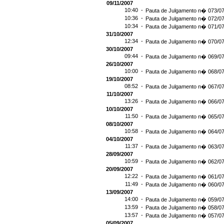
09/11/2007
10:40 -
Pauta de Julgamento n� 073/07
10:36 -
Pauta de Julgamento n� 072/07
10:34 -
Pauta de Julgamento n� 071/07
31/10/2007
12:34 -
Pauta de Julgamento n� 070/07
30/10/2007
09:44 -
Pauta de Julgamento n� 069/07
26/10/2007
10:00 -
Pauta de Julgamento n� 068/07
19/10/2007
08:52 -
Pauta de Julgamento n� 067/07
11/10/2007
13:26 -
Pauta de Julgamento n� 066/07
10/10/2007
11:50 -
Pauta de Julgamento n� 065/07
08/10/2007
10:58 -
Pauta de Julgamento n� 064/07
04/10/2007
11:37 -
Pauta de Julgamento n� 063/07
28/09/2007
10:59 -
Pauta de Julgamento n� 062/07
20/09/2007
12:22 -
Pauta de Julgamento n� 061/07
11:49 -
Pauta de Julgamento n� 060/07
13/09/2007
14:00 -
Pauta de Julgamento n� 059/07
13:59 -
Pauta de Julgamento n� 058/07
13:57 -
Pauta de Julgamento n� 057/07
05/09/2007