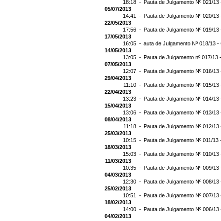
18:18 -
Pauta de Julgamento Nº 021/13 
05/07/2013
14:41 -
Pauta de Julgamento Nº 020/13 
22/05/2013
17:56 -
Pauta de Julgamento Nº 019/13 
17/05/2013
16:05 -
auta de Julgamento Nº 018/13 -
14/05/2013
13:05 -
Pauta de Julgamento nº 017/13 
07/05/2013
12:07 -
Pauta de Julgamento Nº 016/13 
29/04/2013
11:10 -
Pauta de Julgamento Nº 015/13 
22/04/2013
13:23 -
Pauta de Julgamento Nº 014/13 
15/04/2013
13:06 -
Pauta de Julgamento Nº 013/13 
08/04/2013
11:18 -
Pauta de Julgamento Nº 012/13 
25/03/2013
10:15 -
Pauta de Julgamento Nº 011/13 
18/03/2013
15:03 -
Pauta de Julgamento Nº 010/13 
11/03/2013
10:35 -
Pauta de Julgamento Nº 009/13 
04/03/2013
12:30 -
Pauta de Julgamento Nº 008/13 
25/02/2013
10:51 -
Pauta de Julgamento Nº 007/13 
18/02/2013
14:00 -
Pauta de Julgamento Nº 006/13 
04/02/2013