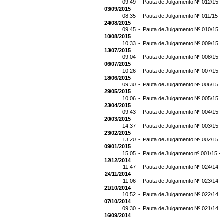
09:49 -
Pauta de Julgamento Nº 012/15 
03/09/2015
08:35 -
Pauta de Julgamento Nº 011/15 
24/08/2015
09:45 -
Pauta de Julgamento Nº 010/15 
10/08/2015
10:33 -
Pauta de Julgamento Nº 009/15 
13/07/2015
09:04 -
Pauta de Julgamento Nº 008/15 
06/07/2015
10:26 -
Pauta de Julgamento Nº 007/15 
18/06/2015
09:30 -
Pauta de Julgamento Nº 006/15 
29/05/2015
10:06 -
Pauta de Julgamento Nº 005/15 
23/04/2015
09:43 -
Pauta de Julgamento Nº 004/15 
20/03/2015
14:37 -
Pauta de Julgamento Nº 003/15 
23/02/2015
13:20 -
Pauta de Julgamento Nº 002/15 
09/01/2015
15:05 -
Pauta de Julgamento nº 001/15 
12/12/2014
11:47 -
Pauta de Julgamento Nº 024/14 
24/11/2014
11:06 -
Pauta de Julgamento Nº 023/14 
21/10/2014
10:52 -
Pauta de Julgamento Nº 022/14 
07/10/2014
09:30 -
Pauta de Julgamento Nº 021/14 
16/09/2014