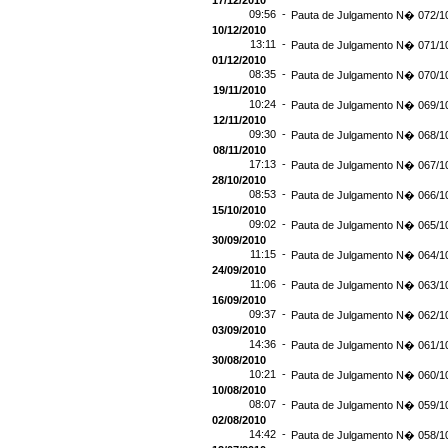
17/12/2010
09:56 -
Pauta de Julgamento N� 072/10
10/12/2010
13:11 -
Pauta de Julgamento N� 071/10
01/12/2010
08:35 -
Pauta de Julgamento N� 070/10
19/11/2010
10:24 -
Pauta de Julgamento N� 069/10
12/11/2010
09:30 -
Pauta de Julgamento N� 068/10
08/11/2010
17:13 -
Pauta de Julgamento N� 067/10
28/10/2010
08:53 -
Pauta de Julgamento N� 066/10
15/10/2010
09:02 -
Pauta de Julgamento N� 065/10
30/09/2010
11:15 -
Pauta de Julgamento N� 064/10
24/09/2010
11:06 -
Pauta de Julgamento N� 063/10
16/09/2010
09:37 -
Pauta de Julgamento N� 062/10
03/09/2010
14:36 -
Pauta de Julgamento N� 061/10
30/08/2010
10:21 -
Pauta de Julgamento N� 060/10
10/08/2010
08:07 -
Pauta de Julgamento N� 059/10
02/08/2010
14:42 -
Pauta de Julgamento N� 058/10