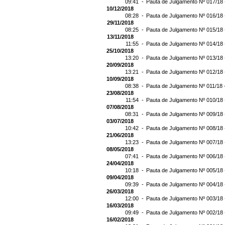
09:41 -
Pauta de Julgamento Nº 017/18 
10/12/2018
08:28 -
Pauta de Julgamento Nº 016/18 
29/11/2018
08:25 -
Pauta de Julgamento Nº 015/18 
13/11/2018
11:55 -
Pauta de Julgamento Nº 014/18 
25/10/2018
13:20 -
Pauta de Julgamento Nº 013/18 
20/09/2018
13:21 -
Pauta de Julgamento Nº 012/18 
10/09/2018
08:38 -
Pauta de Julgamento Nº 011/18 
23/08/2018
11:54 -
Pauta de Julgamento Nº 010/18 
07/08/2018
08:31 -
Pauta de Julgamento Nº 009/18 
03/07/2018
10:42 -
Pauta de Julgamento Nº 008/18 
21/06/2018
13:23 -
Pauta de Julgamento Nº 007/18 
08/05/2018
07:41 -
Pauta de Julgamento Nº 006/18 
24/04/2018
10:18 -
Pauta de Julgamento Nº 005/18 
09/04/2018
09:39 -
Pauta de Julgamento Nº 004/18 
26/03/2018
12:00 -
Pauta de Julgamento Nº 003/18 
16/03/2018
09:49 -
Pauta de Julgamento Nº 002/18 
16/02/2018