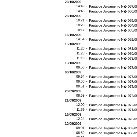
29/10/2009
14:49 -
Pauta de Julgamento N� 087/09
14:48 -
Pauta de Julgamento N� 086/09
23/10/2009
10:21 -
Pauta de Julgamento N� 085/09
10:20 -
Pauta de Julgamento N� 084/09
10:17 -
Pauta de Julgamento N� 083/09
16/10/2009
14:54 -
Pauta de Julgamento N� 082/09
15/10/2009
11:28 -
Pauta de Julgamento N� 081/09
11:23 -
Pauta de Julgamento N� 080/09
11:19 -
Pauta de Julgamento N� 079/09
13/10/2009
09:56 -
Pauta de Julgamento N� 078/09
08/10/2009
09:54 -
Pauta de Julgamento N� 077/09
09:53 -
Pauta de Julgamento N� 076/09
09:51 -
Pauta de Julgamento N� 075/09
23/09/2009
08:59 -
Pauta de Julgamento N� 074/09
21/09/2009
12:00 -
Pauta de Julgamento N� 072/09
11:59 -
Pauta de Julgamento N� 071/09
16/09/2009
12:24 -
Pauta de Julgamento N� 070/09
10/09/2009
09:01 -
Pauta de Julgamento N� 069/09
08:59 -
Pauta de Julgamento N� 068/09