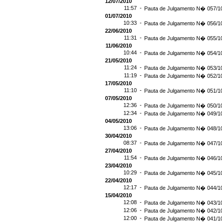
12/07/2010
11:57 -
Pauta de Julgamento N� 057/10
01/07/2010
10:33 -
Pauta de Julgamento N� 056/10
22/06/2010
11:31 -
Pauta de Julgamento N� 055/10
11/06/2010
10:44 -
Pauta de Julgamento N� 054/10
21/05/2010
11:24 -
Pauta de Julgamento N� 053/10
11:19 -
Pauta de Julgamento N� 052/10
17/05/2010
11:10 -
Pauta de Julgamento N� 051/10
07/05/2010
12:36 -
Pauta de Julgamento N� 050/10
12:34 -
Pauta de Julgamento N� 049/10
04/05/2010
13:06 -
Pauta de Julgamento N� 048/10
30/04/2010
08:37 -
Pauta de Julgamento N� 047/10
27/04/2010
11:54 -
Pauta de Julgamento N� 046/10
23/04/2010
10:29 -
Pauta de Julgamento N� 045/10
22/04/2010
12:17 -
Pauta de Julgamento N� 044/10
15/04/2010
12:08 -
Pauta de Julgamento N� 043/10
12:06 -
Pauta de Julgamento N� 042/10
12:00 -
Pauta de Julgamento N� 041/10