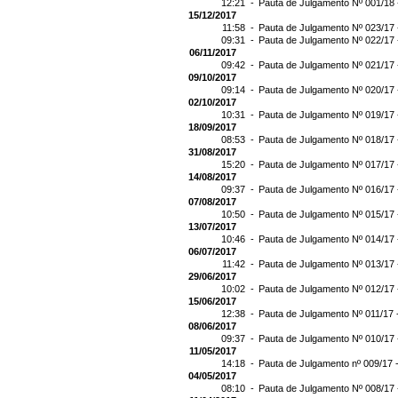
12:21 -
Pauta de Julgamento Nº 001/18 
15/12/2017
11:58 -
Pauta de Julgamento Nº 023/17 
09:31 -
Pauta de Julgamento Nº 022/17 
06/11/2017
09:42 -
Pauta de Julgamento Nº 021/17 
09/10/2017
09:14 -
Pauta de Julgamento Nº 020/17 
02/10/2017
10:31 -
Pauta de Julgamento Nº 019/17 
18/09/2017
08:53 -
Pauta de Julgamento Nº 018/17 
31/08/2017
15:20 -
Pauta de Julgamento Nº 017/17 
14/08/2017
09:37 -
Pauta de Julgamento Nº 016/17 
07/08/2017
10:50 -
Pauta de Julgamento Nº 015/17 
13/07/2017
10:46 -
Pauta de Julgamento Nº 014/17 
06/07/2017
11:42 -
Pauta de Julgamento Nº 013/17 
29/06/2017
10:02 -
Pauta de Julgamento Nº 012/17 
15/06/2017
12:38 -
Pauta de Julgamento Nº 011/17 
08/06/2017
09:37 -
Pauta de Julgamento Nº 010/17 
11/05/2017
14:18 -
Pauta de Julgamento nº 009/17 
04/05/2017
08:10 -
Pauta de Julgamento Nº 008/17 