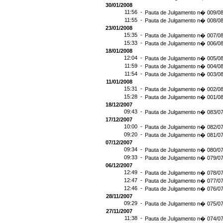
30/01/2008
11:56 -
Pauta de Julgamento n� 009/08
11:55 -
Pauta de Julgamento n� 008/08
23/01/2008
15:35 -
Pauta de Julgamento n� 007/08
15:33 -
Pauta de Julgamento n� 006/08
18/01/2008
12:04 -
Pauta de Julgamento n� 005/08
11:59 -
Pauta de Julgamento n� 004/08
11:54 -
Pauta de Julgamento n� 003/08
11/01/2008
15:31 -
Pauta de Julgamento n� 002/08
15:28 -
Pauta de Julgamento n� 001/08
18/12/2007
09:43 -
Pauta de Julgamento n� 083/07
17/12/2007
10:00 -
Pauta de Julgamento n� 082/07
09:20 -
Pauta de Julgamento n� 081/07
07/12/2007
09:34 -
Pauta de Julgamento n� 080/07
09:33 -
Pauta de Julgamento n� 079/07
06/12/2007
12:49 -
Pauta de Julgamento n� 078/07
12:47 -
Pauta de Julgamento n� 077/07
12:46 -
Pauta de Julgamento n� 076/07
28/11/2007
09:29 -
Pauta de Julgamento n� 075/07
27/11/2007
11:38 -
Pauta de Julgamento n� 074/07