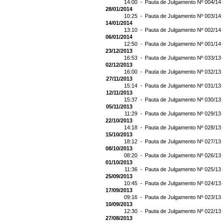
14:00 -
Pauta de Julgamento Nº 004/14 
28/01/2014
10:25 -
Pauta de Julgamento Nº 003/14 
14/01/2014
13:10 -
Pauta de Julgamento Nº 002/14 
06/01/2014
12:50 -
Pauta de Julgamento Nº 001/14 
23/12/2013
16:53 -
Pauta de Julgamento Nº 033/13 
02/12/2013
16:00 -
Pauta de Julgamento Nº 032/13 
27/11/2013
15:14 -
Pauta de Julgamento Nº 031/13 
12/11/2013
15:37 -
Pauta de Julgamento Nº 030/13 
05/11/2013
11:29 -
Pauta de Julgamento Nº 029/13 
22/10/2013
14:18 -
Pauta de Julgamento Nº 028/13 
15/10/2013
18:12 -
Pauta de Julgamento Nº 027/13 
08/10/2013
08:20 -
Pauta de Julgamento Nº 026/13 
01/10/2013
11:36 -
Pauta de Julgamento Nº 025/13 
25/09/2013
10:45 -
Pauta de Julgamento Nº 024/13 
17/09/2013
09:16 -
Pauta de Julgamento Nº 023/13 
10/09/2013
12:30 -
Pauta de Julgamento Nº 022/13 
27/08/2013