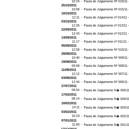
10:24 -
Pauta de Julgamento Nº 016/11 
25/10/2011
10:08 -
Pauta de Julgamento Nº 015/11 
10/10/2011
12:11 -
Pauta de Julgamento nº 014/11 
03/10/2011
12:26 -
Pauta de Julgamento nº 013/11 
22/09/2011
12:43 -
Pauta de Julgamento nº 012/11 
14/09/2011
11:17 -
Pauta de Julgamento nº 011/11 
05/09/2011
12:59 -
Pauta de Julgamento Nº 010/11 
29/08/2011
10:40 -
Pauta de Julgamento Nº 009/11 
19/08/2011
09:58 -
Pauta de Julgamento Nº 008/11 
11/08/2011
12:12 -
Pauta de Julgamento Nº 007/11 
03/08/2011
12:44 -
Pauta de Julgamento Nº 006/11 
27/07/2011
09:54 -
Pauta de Julgamento N� 005/11
17/02/2011
08:14 -
Pauta de Julgamento N� 004/11
10/02/2011
14:11 -
Pauta de Julgamento N� 003/11
03/02/2011
10:19 -
Pauta de Julgamento N� 002/11
07/01/2011
11:00 -
Pauta de Julgamento N� 001/11