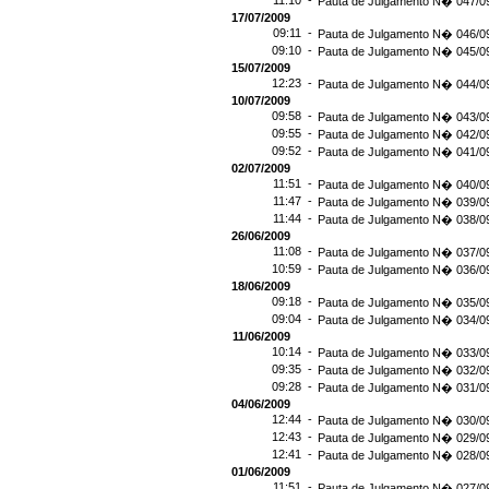
11:10 -
Pauta de Julgamento N� 047/09
17/07/2009
09:11 -
Pauta de Julgamento N� 046/09
09:10 -
Pauta de Julgamento N� 045/09
15/07/2009
12:23 -
Pauta de Julgamento N� 044/09
10/07/2009
09:58 -
Pauta de Julgamento N� 043/09
09:55 -
Pauta de Julgamento N� 042/09
09:52 -
Pauta de Julgamento N� 041/09
02/07/2009
11:51 -
Pauta de Julgamento N� 040/09
11:47 -
Pauta de Julgamento N� 039/09
11:44 -
Pauta de Julgamento N� 038/09
26/06/2009
11:08 -
Pauta de Julgamento N� 037/09
10:59 -
Pauta de Julgamento N� 036/09
18/06/2009
09:18 -
Pauta de Julgamento N� 035/09
09:04 -
Pauta de Julgamento N� 034/09
11/06/2009
10:14 -
Pauta de Julgamento N� 033/09
09:35 -
Pauta de Julgamento N� 032/09
09:28 -
Pauta de Julgamento N� 031/09
04/06/2009
12:44 -
Pauta de Julgamento N� 030/09
12:43 -
Pauta de Julgamento N� 029/09
12:41 -
Pauta de Julgamento N� 028/09
01/06/2009
11:51 -
Pauta de Julgamento N� 027/09