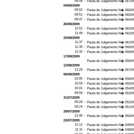
08:58 -
Pauta de Julgamento N� 067/09
04/09/2009
09:52 -
Pauta de Julgamento N� 066/09
09:51 -
Pauta de Julgamento N� 065/09
09:47 -
Pauta de Julgamento N� 064/09
26/08/2009
11:51 -
Pauta de Julgamento N� 063/09
11:49 -
Pauta de Julgamento N� 062/09
20/08/2009
11:37 -
Pauta de Julgamento N� 061/09
11:35 -
Pauta de Julgamento N� 060/09
11:32 -
Pauta de Julgamento N� 059/09
17/08/2009
Pauta de Julgamento N� 058/09
12/08/2009
12:25 -
Pauta de Julgamento N� 057/09
06/08/2009
10:05 -
Pauta de Julgamento N� 056/09
10:03 -
Pauta de Julgamento N� 055/09
10:01 -
Pauta de Julgamento N� 054/09
09:58 -
Pauta de Julgamento N� 053/09
31/07/2009
09:26 -
Pauta de Julgamento N� 052/09
09:24 -
Pauta de Julgamento N� 051/09
29/07/2009
12:40 -
Pauta de Julgamento N� 050/09
23/07/2009
11:12 -
Pauta de Julgamento N� 049/09
11:11 -
Pauta de Julgamento N� 048/09