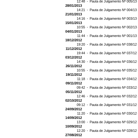
12:48 -
Pauta de Julgamento Nº 005/13 
28/01/2013
14:21 -
Pauta de Julgamento Nº 004/13 
21/01/2013
14:16 -
Pauta de Julgamento Nº 003/13 
15/01/2013
10:55 -
Pauta de Julgamento Nº 002/13 
04/01/2013
11:44 -
Pauta de Julgamento Nº 001/13 
18/12/2012
19:20 -
Pauta de Julgamento Nº 038/12 
11/12/2012
19:44 -
Pauta de Julgamento Nº 037/12 
03/12/2012
14:30 -
Pauta de Julgamento Nº 036/12 
26/11/2012
10:55 -
Pauta de Julgamento Nº 035/12 
19/11/2012
11:18 -
Pauta de Julgamento Nº 034/12 
09/11/2012
09:42 -
Pauta de Julgamento Nº 033/12 
05/11/2012
12:46 -
Pauta de Julgamento Nº 032/12 
02/10/2012
09:12 -
Pauta de Julgamento Nº 031/12 
24/09/2012
11:20 -
Pauta de Julgamento Nº 030/12 
14/09/2012
13:00 -
Pauta de Julgamento Nº 029/12 
10/09/2012
12:20 -
Pauta de Julgamento Nº 028/12 
27/08/2012