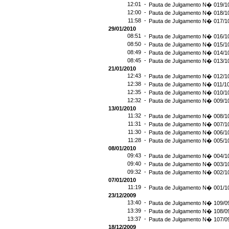
12:01 -
Pauta de Julgamento N� 019/10
12:00 -
Pauta de Julgamento N� 018/10
11:58 -
Pauta de Julgamento N� 017/10
29/01/2010
08:51 -
Pauta de Julgamento N� 016/10
08:50 -
Pauta de Julgamento N� 015/10
08:49 -
Pauta de Julgamento N� 014/10
08:45 -
Pauta de Julgamento N� 013/10
21/01/2010
12:43 -
Pauta de Julgamento N� 012/10
12:38 -
Pauta de Julgamento N� 011/10
12:35 -
Pauta de Julgamento N� 010/10
12:32 -
Pauta de Julgamento N� 009/10
13/01/2010
11:32 -
Pauta de Julgamento N� 008/10
11:31 -
Pauta de Julgamento N� 007/10
11:30 -
Pauta de Julgamento N� 006/10
11:28 -
Pauta de Julgamento N� 005/10
08/01/2010
09:43 -
Pauta de Julgamento N� 004/10
09:40 -
Pauta de Julgamento N� 003/10
09:32 -
Pauta de Julgamento N� 002/10
07/01/2010
11:19 -
Pauta de Julgamento N� 001/10
23/12/2009
13:40 -
Pauta de Julgamento N� 109/09
13:39 -
Pauta de Julgamento N� 108/09
13:37 -
Pauta de Julgamento N� 107/09
18/12/2009