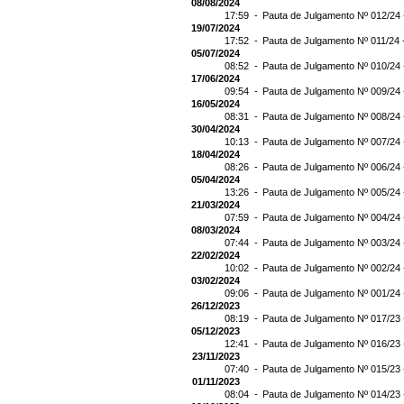
08/08/2024
17:59 -
Pauta de Julgamento Nº 012/24 
19/07/2024
17:52 -
Pauta de Julgamento Nº 011/24 
05/07/2024
08:52 -
Pauta de Julgamento Nº 010/24 
17/06/2024
09:54 -
Pauta de Julgamento Nº 009/24 
16/05/2024
08:31 -
Pauta de Julgamento Nº 008/24 
30/04/2024
10:13 -
Pauta de Julgamento Nº 007/24 
18/04/2024
08:26 -
Pauta de Julgamento Nº 006/24 
05/04/2024
13:26 -
Pauta de Julgamento Nº 005/24 
21/03/2024
07:59 -
Pauta de Julgamento Nº 004/24 
08/03/2024
07:44 -
Pauta de Julgamento Nº 003/24 
22/02/2024
10:02 -
Pauta de Julgamento Nº 002/24 
03/02/2024
09:06 -
Pauta de Julgamento Nº 001/24 
26/12/2023
08:19 -
Pauta de Julgamento Nº 017/23 
05/12/2023
12:41 -
Pauta de Julgamento Nº 016/23 
23/11/2023
07:40 -
Pauta de Julgamento Nº 015/23 
01/11/2023
08:04 -
Pauta de Julgamento Nº 014/23 