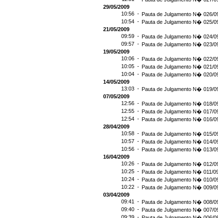
29/05/2009
10:56 -
Pauta de Julgamento N� 026/09
10:54 -
Pauta de Julgamento N� 025/09
21/05/2009
09:59 -
Pauta de Julgamento N� 024/09
09:57 -
Pauta de Julgamento N� 023/09
19/05/2009
10:06 -
Pauta de Julgamento N� 022/09
10:05 -
Pauta de Julgamento N� 021/09
10:04 -
Pauta de Julgamento N� 020/09
14/05/2009
13:03 -
Pauta de Julgamento N� 019/09
07/05/2009
12:56 -
Pauta de Julgamento N� 018/09
12:55 -
Pauta de Julgamento N� 017/09
12:54 -
Pauta de Julgamento N� 016/0
28/04/2009
10:58 -
Pauta de Julgamento N� 015/09
10:57 -
Pauta de Julgamento N� 014/09
10:56 -
Pauta de Julgamento N� 013/09
16/04/2009
10:26 -
Pauta de Julgamento N� 012/09
10:25 -
Pauta de Julgamento N� 011/09
10:24 -
Pauta de Julgamento N� 010/09
10:22 -
Pauta de Julgamento N� 009/09
03/04/2009
09:41 -
Pauta de Julgamento N� 008/09
09:40 -
Pauta de Julgamento N� 007/09
09:39 -
Pauta de Julgamento N� 006/09