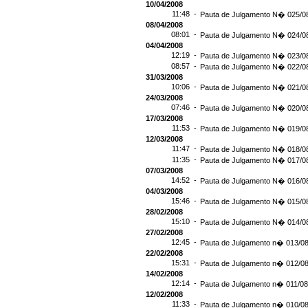
10/04/2008
11:48 -
Pauta de Julgamento N� 025/08
08/04/2008
08:01 -
Pauta de Julgamento N� 024/08
04/04/2008
12:19 -
Pauta de Julgamento N� 023/08
08:57 -
Pauta de Julgamento N� 022/08
31/03/2008
10:06 -
Pauta de Julgamento N� 021/08
24/03/2008
07:46 -
Pauta de Julgamento N� 020/08
17/03/2008
11:53 -
Pauta de Julgamento N� 019/08
12/03/2008
11:47 -
Pauta de Julgamento N� 018/08
11:35 -
Pauta de Julgamento N� 017/08
07/03/2008
14:52 -
Pauta de Julgamento N� 016/08
04/03/2008
15:46 -
Pauta de Julgamento N� 015/08
28/02/2008
15:10 -
Pauta de Julgamento N� 014/08
27/02/2008
12:45 -
Pauta de Julgamento n� 013/08
22/02/2008
15:31 -
Pauta de Julgamento n� 012/08
14/02/2008
12:14 -
Pauta de Julgamento n� 011/08
12/02/2008
11:33 -
Pauta de Julgamento n� 010/08