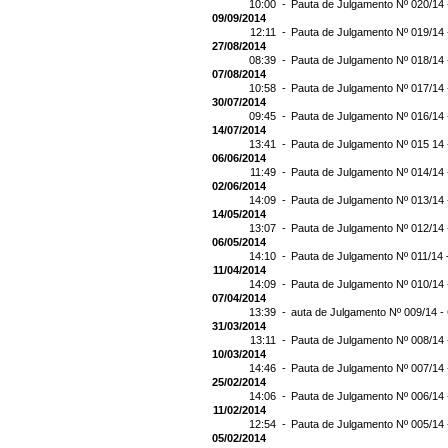
10:00 -
Pauta de Julgamento Nº 020/14 
09/09/2014
12:11 -
Pauta de Julgamento Nº 019/14 
27/08/2014
08:39 -
Pauta de Julgamento Nº 018/14 
07/08/2014
10:58 -
Pauta de Julgamento Nº 017/14 
30/07/2014
09:45 -
Pauta de Julgamento Nº 016/14 
14/07/2014
13:41 -
Pauta de Julgamento Nº 015 14 
06/06/2014
11:49 -
Pauta de Julgamento Nº 014/14 
02/06/2014
14:09 -
Pauta de Julgamento Nº 013/14 
14/05/2014
13:07 -
Pauta de Julgamento Nº 012/14 
06/05/2014
14:10 -
Pauta de Julgamento Nº 011/14 
11/04/2014
14:09 -
Pauta de Julgamento Nº 010/14 
07/04/2014
13:39 -
auta de Julgamento Nº 009/14 -
31/03/2014
13:11 -
Pauta de Julgamento Nº 008/14 
10/03/2014
14:46 -
Pauta de Julgamento Nº 007/14 
25/02/2014
14:06 -
Pauta de Julgamento Nº 006/14 
11/02/2014
12:54 -
Pauta de Julgamento Nº 005/14 
05/02/2014