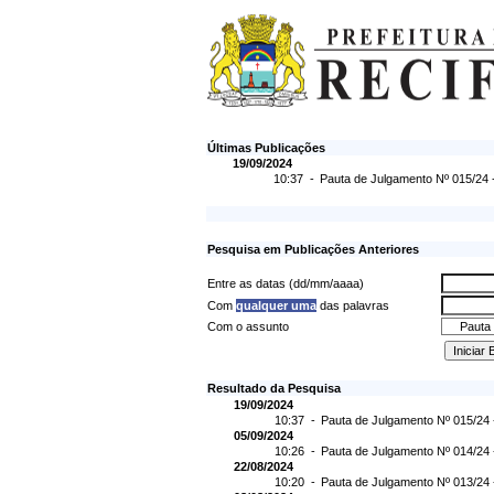
Últimas Publicações
19/09/2024
10:37 -
Pauta de Julgamento Nº 015/24 
Pesquisa em Publicações Anteriores
Entre as datas (dd/mm/aaaa)
Com
qualquer uma
das palavras
Com o assunto
Resultado da Pesquisa
19/09/2024
10:37 -
Pauta de Julgamento Nº 015/24 
05/09/2024
10:26 -
Pauta de Julgamento Nº 014/24 
22/08/2024
10:20 -
Pauta de Julgamento Nº 013/24 