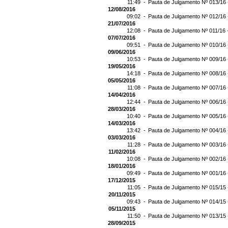
11:49 -
Pauta de Julgamento Nº 013/16 
12/08/2016
09:02 -
Pauta de Julgamento Nº 012/16 
21/07/2016
12:08 -
Pauta de Julgamento Nº 011/16 
07/07/2016
09:51 -
Pauta de Julgamento Nº 010/16 
09/06/2016
10:53 -
Pauta de Julgamento Nº 009/16 
19/05/2016
14:18 -
Pauta de Julgamento Nº 008/16 
05/05/2016
11:08 -
Pauta de Julgamento Nº 007/16 
14/04/2016
12:44 -
Pauta de Julgamento Nº 006/16 
28/03/2016
10:40 -
Pauta de Julgamento Nº 005/16 
14/03/2016
13:42 -
Pauta de Julgamento Nº 004/16 
03/03/2016
11:28 -
Pauta de Julgamento Nº 003/16 
11/02/2016
10:08 -
Pauta de Julgamento Nº 002/16 
18/01/2016
09:49 -
Pauta de Julgamento Nº 001/16 
17/12/2015
11:05 -
Pauta de Julgamento Nº 015/15 
20/11/2015
09:43 -
Pauta de Julgamento Nº 014/15 
05/11/2015
11:50 -
Pauta de Julgamento Nº 013/15 
28/09/2015