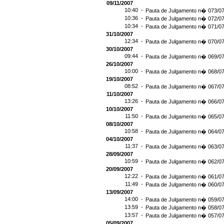
09/11/2007
10:40 -
Pauta de Julgamento n� 073/07
10:36 -
Pauta de Julgamento n� 072/07
10:34 -
Pauta de Julgamento n� 071/07
31/10/2007
12:34 -
Pauta de Julgamento n� 070/07
30/10/2007
09:44 -
Pauta de Julgamento n� 069/07
26/10/2007
10:00 -
Pauta de Julgamento n� 068/07
19/10/2007
08:52 -
Pauta de Julgamento n� 067/07
11/10/2007
13:26 -
Pauta de Julgamento n� 066/07
10/10/2007
11:50 -
Pauta de Julgamento n� 065/07
08/10/2007
10:58 -
Pauta de Julgamento n� 064/07
04/10/2007
11:37 -
Pauta de Julgamento n� 063/07
28/09/2007
10:59 -
Pauta de Julgamento n� 062/07
20/09/2007
12:22 -
Pauta de Julgamento n� 061/07
11:49 -
Pauta de Julgamento n� 060/07
13/09/2007
14:00 -
Pauta de Julgamento n� 059/07
13:59 -
Pauta de Julgamento n� 058/07
13:57 -
Pauta de Julgamento n� 057/07
05/09/2007