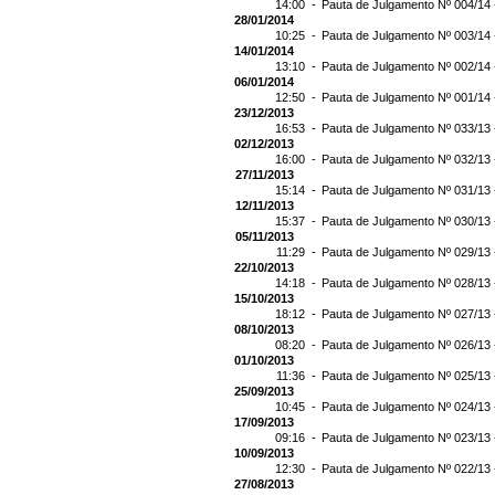
14:00 -
Pauta de Julgamento Nº 004/14 
28/01/2014
10:25 -
Pauta de Julgamento Nº 003/14 
14/01/2014
13:10 -
Pauta de Julgamento Nº 002/14 
06/01/2014
12:50 -
Pauta de Julgamento Nº 001/14 
23/12/2013
16:53 -
Pauta de Julgamento Nº 033/13 
02/12/2013
16:00 -
Pauta de Julgamento Nº 032/13 
27/11/2013
15:14 -
Pauta de Julgamento Nº 031/13 
12/11/2013
15:37 -
Pauta de Julgamento Nº 030/13 
05/11/2013
11:29 -
Pauta de Julgamento Nº 029/13 
22/10/2013
14:18 -
Pauta de Julgamento Nº 028/13 
15/10/2013
18:12 -
Pauta de Julgamento Nº 027/13 
08/10/2013
08:20 -
Pauta de Julgamento Nº 026/13 
01/10/2013
11:36 -
Pauta de Julgamento Nº 025/13 
25/09/2013
10:45 -
Pauta de Julgamento Nº 024/13 
17/09/2013
09:16 -
Pauta de Julgamento Nº 023/13 
10/09/2013
12:30 -
Pauta de Julgamento Nº 022/13 
27/08/2013