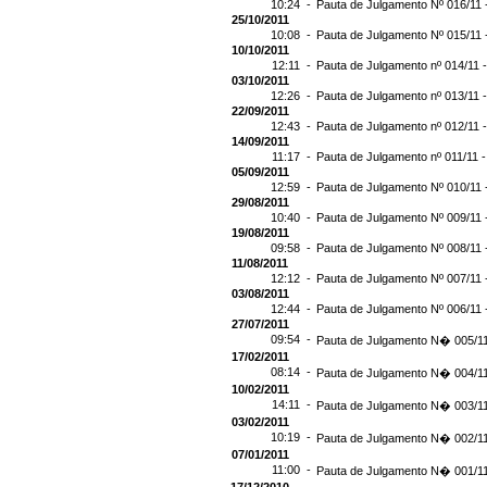
10:24 -
Pauta de Julgamento Nº 016/11 
25/10/2011
10:08 -
Pauta de Julgamento Nº 015/11 
10/10/2011
12:11 -
Pauta de Julgamento nº 014/11 
03/10/2011
12:26 -
Pauta de Julgamento nº 013/11 
22/09/2011
12:43 -
Pauta de Julgamento nº 012/11 
14/09/2011
11:17 -
Pauta de Julgamento nº 011/11 
05/09/2011
12:59 -
Pauta de Julgamento Nº 010/11 
29/08/2011
10:40 -
Pauta de Julgamento Nº 009/11 
19/08/2011
09:58 -
Pauta de Julgamento Nº 008/11 
11/08/2011
12:12 -
Pauta de Julgamento Nº 007/11 
03/08/2011
12:44 -
Pauta de Julgamento Nº 006/11 
27/07/2011
09:54 -
Pauta de Julgamento N� 005/11
17/02/2011
08:14 -
Pauta de Julgamento N� 004/11
10/02/2011
14:11 -
Pauta de Julgamento N� 003/11
03/02/2011
10:19 -
Pauta de Julgamento N� 002/11
07/01/2011
11:00 -
Pauta de Julgamento N� 001/11