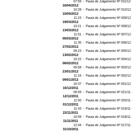
07:59 -
Pauta de Julgamento Nº 011/12 
16/04/2012
10:28 -
Pauta de Julgamento Nº 010/12 
10/04/2012
11:23 -
Pauta de Julgamento Nº 009/12 
19/03/2012
10:21 -
Pauta de Julgamento Nº 008/12 
13/03/2012
11:01 -
Pauta de Julgamento Nº 007/12 
05/03/2012
11:35 -
Pauta de Julgamento Nº 006/12 
27/02/2012
09:23 -
Pauta de Julgamento Nº 005/12 
13/02/2012
10:22 -
Pauta de Julgamento Nº 004/12 
06/02/2012
09:58 -
Pauta de Julgamento Nº 003/12 
23/01/2012
11:16 -
Pauta de Julgamento Nº 002/12 
09/01/2012
10:37 -
Pauta de Julgamento Nº 001/12 
16/12/2011
09:59 -
Pauta de Julgamento Nº 021/11 
12/12/2011
11:50 -
Pauta de Julgamento Nº 020/11 
01/12/2011
11:43 -
Pauta de Julgamento Nº 019/11 
22/11/2011
10:59 -
Pauta de Julgamento Nº 018/11 
11/11/2011
12:44 -
Pauta de Julgamento Nº 017/11 
31/10/2011