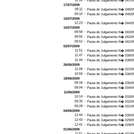
11:10 -
Pauta de Julgamento N� 047/09
17/07/2009
09:11 -
Pauta de Julgamento N� 046/09
09:10 -
Pauta de Julgamento N� 045/09
15/07/2009
12:23 -
Pauta de Julgamento N� 044/09
10/07/2009
09:58 -
Pauta de Julgamento N� 043/09
09:55 -
Pauta de Julgamento N� 042/09
09:52 -
Pauta de Julgamento N� 041/09
02/07/2009
11:51 -
Pauta de Julgamento N� 040/09
11:47 -
Pauta de Julgamento N� 039/09
11:44 -
Pauta de Julgamento N� 038/09
26/06/2009
11:08 -
Pauta de Julgamento N� 037/09
10:59 -
Pauta de Julgamento N� 036/09
18/06/2009
09:18 -
Pauta de Julgamento N� 035/09
09:04 -
Pauta de Julgamento N� 034/09
11/06/2009
10:14 -
Pauta de Julgamento N� 033/09
09:35 -
Pauta de Julgamento N� 032/09
09:28 -
Pauta de Julgamento N� 031/09
04/06/2009
12:44 -
Pauta de Julgamento N� 030/09
12:43 -
Pauta de Julgamento N� 029/09
12:41 -
Pauta de Julgamento N� 028/09
01/06/2009
11:51 -
Pauta de Julgamento N� 027/09