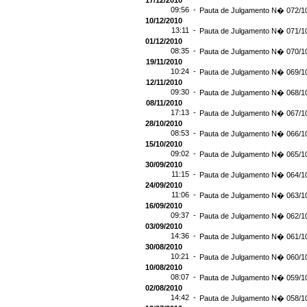
17/12/2010
09:56 -
Pauta de Julgamento N� 072/10
10/12/2010
13:11 -
Pauta de Julgamento N� 071/10
01/12/2010
08:35 -
Pauta de Julgamento N� 070/10
19/11/2010
10:24 -
Pauta de Julgamento N� 069/10
12/11/2010
09:30 -
Pauta de Julgamento N� 068/10
08/11/2010
17:13 -
Pauta de Julgamento N� 067/10
28/10/2010
08:53 -
Pauta de Julgamento N� 066/10
15/10/2010
09:02 -
Pauta de Julgamento N� 065/10
30/09/2010
11:15 -
Pauta de Julgamento N� 064/10
24/09/2010
11:06 -
Pauta de Julgamento N� 063/10
16/09/2010
09:37 -
Pauta de Julgamento N� 062/10
03/09/2010
14:36 -
Pauta de Julgamento N� 061/10
30/08/2010
10:21 -
Pauta de Julgamento N� 060/10
10/08/2010
08:07 -
Pauta de Julgamento N� 059/10
02/08/2010
14:42 -
Pauta de Julgamento N� 058/10