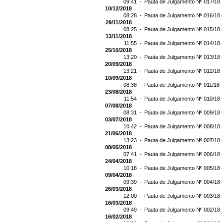
09:41 -
Pauta de Julgamento Nº 017/18 
10/12/2018
08:28 -
Pauta de Julgamento Nº 016/18 
29/11/2018
08:25 -
Pauta de Julgamento Nº 015/18 
13/11/2018
11:55 -
Pauta de Julgamento Nº 014/18 
25/10/2018
13:20 -
Pauta de Julgamento Nº 013/18 
20/09/2018
13:21 -
Pauta de Julgamento Nº 012/18 
10/09/2018
08:38 -
Pauta de Julgamento Nº 011/18 
23/08/2018
11:54 -
Pauta de Julgamento Nº 010/18 
07/08/2018
08:31 -
Pauta de Julgamento Nº 009/18 
03/07/2018
10:42 -
Pauta de Julgamento Nº 008/18 
21/06/2018
13:23 -
Pauta de Julgamento Nº 007/18 
08/05/2018
07:41 -
Pauta de Julgamento Nº 006/18 
24/04/2018
10:18 -
Pauta de Julgamento Nº 005/18 
09/04/2018
09:39 -
Pauta de Julgamento Nº 004/18 
26/03/2018
12:00 -
Pauta de Julgamento Nº 003/18 
16/03/2018
09:49 -
Pauta de Julgamento Nº 002/18 
16/02/2018