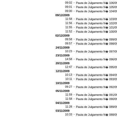
09:02 -
Pauta de Julgamento N� 106/09
09:01 -
Pauta de Julgamento N� 105/09
09:00 -
Pauta de Julgamento N� 104/09
09/12/2009
11:58 -
Pauta de Julgamento N� 103/09
11:56 -
Pauta de Julgamento N� 102/09
11:55 -
Pauta de Julgamento N� 101/09
11:52 -
Pauta de Julgamento N� 100/09
02/12/2009
09:58 -
Pauta de Julgamento N� 099/09
09:57 -
Pauta de Julgamento N� 098/09
24/11/2009
10:23 -
Pauta de Julgamento N� 097/09
23/11/2009
14:58 -
Pauta de Julgamento N� 096/09
20/11/2009
12:47 -
Pauta de Julgamento N� 095/09
12/11/2009
10:13 -
Pauta de Julgamento N� 094/09
10:11 -
Pauta de Julgamento N� 093/09
10/11/2009
09:27 -
Pauta de Julgamento N� 092/09
05/11/2009
11:59 -
Pauta de Julgamento N� 091/09
11:58 -
Pauta de Julgamento N� 090/09
04/11/2009
11:28 -
Pauta de Julgamento N� 089/09
03/11/2009
10:33 -
Pauta de Julgamento N� 088/09