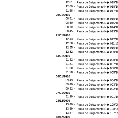
12:01 -
Pauta de Julgamento N� 019/10
12:00 -
Pauta de Julgamento N� 018/10
11:58 -
Pauta de Julgamento N� 017/10
29/01/2010
08:51 -
Pauta de Julgamento N� 016/10
08:50 -
Pauta de Julgamento N� 015/10
08:49 -
Pauta de Julgamento N� 014/10
08:45 -
Pauta de Julgamento N� 013/10
21/01/2010
12:43 -
Pauta de Julgamento N� 012/10
12:38 -
Pauta de Julgamento N� 011/10
12:35 -
Pauta de Julgamento N� 010/10
12:32 -
Pauta de Julgamento N� 009/10
13/01/2010
11:32 -
Pauta de Julgamento N� 008/10
11:31 -
Pauta de Julgamento N� 007/10
11:30 -
Pauta de Julgamento N� 006/10
11:28 -
Pauta de Julgamento N� 005/10
08/01/2010
09:43 -
Pauta de Julgamento N� 004/10
09:40 -
Pauta de Julgamento N� 003/10
09:32 -
Pauta de Julgamento N� 002/10
07/01/2010
11:19 -
Pauta de Julgamento N� 001/10
23/12/2009
13:40 -
Pauta de Julgamento N� 109/09
13:39 -
Pauta de Julgamento N� 108/09
13:37 -
Pauta de Julgamento N� 107/09
18/12/2009