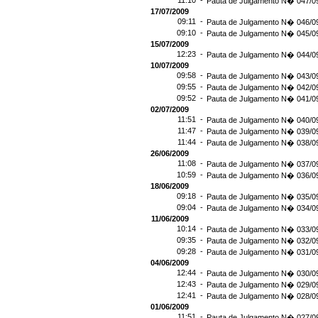
11:10 -
Pauta de Julgamento N� 047/09
17/07/2009
09:11 -
Pauta de Julgamento N� 046/09
09:10 -
Pauta de Julgamento N� 045/09
15/07/2009
12:23 -
Pauta de Julgamento N� 044/09
10/07/2009
09:58 -
Pauta de Julgamento N� 043/09
09:55 -
Pauta de Julgamento N� 042/09
09:52 -
Pauta de Julgamento N� 041/09
02/07/2009
11:51 -
Pauta de Julgamento N� 040/09
11:47 -
Pauta de Julgamento N� 039/09
11:44 -
Pauta de Julgamento N� 038/09
26/06/2009
11:08 -
Pauta de Julgamento N� 037/09
10:59 -
Pauta de Julgamento N� 036/09
18/06/2009
09:18 -
Pauta de Julgamento N� 035/09
09:04 -
Pauta de Julgamento N� 034/09
11/06/2009
10:14 -
Pauta de Julgamento N� 033/09
09:35 -
Pauta de Julgamento N� 032/09
09:28 -
Pauta de Julgamento N� 031/09
04/06/2009
12:44 -
Pauta de Julgamento N� 030/09
12:43 -
Pauta de Julgamento N� 029/09
12:41 -
Pauta de Julgamento N� 028/09
01/06/2009
11:51 -
Pauta de Julgamento N� 027/09