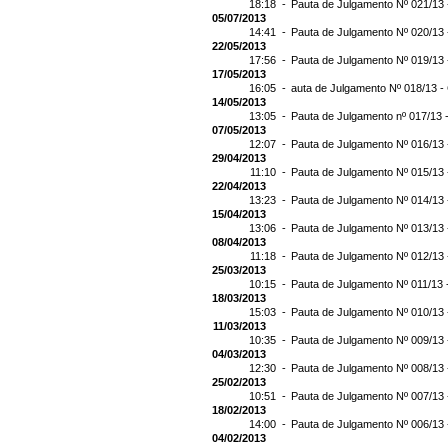
18:18 -
Pauta de Julgamento Nº 021/13 
05/07/2013
14:41 -
Pauta de Julgamento Nº 020/13 
22/05/2013
17:56 -
Pauta de Julgamento Nº 019/13 
17/05/2013
16:05 -
auta de Julgamento Nº 018/13 -
14/05/2013
13:05 -
Pauta de Julgamento nº 017/13 
07/05/2013
12:07 -
Pauta de Julgamento Nº 016/13 
29/04/2013
11:10 -
Pauta de Julgamento Nº 015/13 
22/04/2013
13:23 -
Pauta de Julgamento Nº 014/13 
15/04/2013
13:06 -
Pauta de Julgamento Nº 013/13 
08/04/2013
11:18 -
Pauta de Julgamento Nº 012/13 
25/03/2013
10:15 -
Pauta de Julgamento Nº 011/13 
18/03/2013
15:03 -
Pauta de Julgamento Nº 010/13 
11/03/2013
10:35 -
Pauta de Julgamento Nº 009/13 
04/03/2013
12:30 -
Pauta de Julgamento Nº 008/13 
25/02/2013
10:51 -
Pauta de Julgamento Nº 007/13 
18/02/2013
14:00 -
Pauta de Julgamento Nº 006/13 
04/02/2013