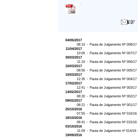
.
04/05/2017
08:10 -
Pauta de Julgamento Nº 008/17 
11/04/2017
10:05 -
Pauta de Julgamento Nº 007/17 
30/03/2017
11:10 -
Pauta de Julgamento Nº 006/17 
16/03/2017
08:56 -
Pauta de Julgamento Nº 005/17 
10/03/2017
12:35 -
Pauta de Julgamento Nº 004/17 
17/02/2017
12:41 -
Pauta de Julgamento Nº 003/17 
14/02/2017
08:20 -
Pauta de Julgamento Nº 002/17 
09/02/2017
08:21 -
Pauta de Julgamento Nº 001/17 
25/10/2016
07:55 -
Pauta de Julgamento Nº 016/16 
18/10/2016
08:41 -
Pauta de Julgamento Nº 015/16 
03/10/2016
11:09 -
Pauta de Julgamento nº 014/16 
19/09/2016