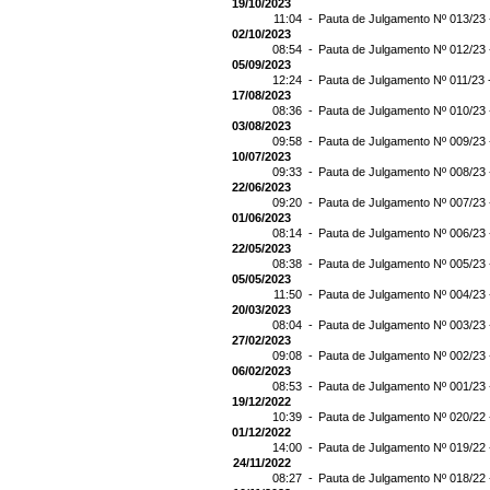
19/10/2023
11:04 -
Pauta de Julgamento Nº 013/23 
02/10/2023
08:54 -
Pauta de Julgamento Nº 012/23 
05/09/2023
12:24 -
Pauta de Julgamento Nº 011/23 
17/08/2023
08:36 -
Pauta de Julgamento Nº 010/23 
03/08/2023
09:58 -
Pauta de Julgamento Nº 009/23 
10/07/2023
09:33 -
Pauta de Julgamento Nº 008/23 
22/06/2023
09:20 -
Pauta de Julgamento Nº 007/23 
01/06/2023
08:14 -
Pauta de Julgamento Nº 006/23 
22/05/2023
08:38 -
Pauta de Julgamento Nº 005/23 
05/05/2023
11:50 -
Pauta de Julgamento Nº 004/23 
20/03/2023
08:04 -
Pauta de Julgamento Nº 003/23 
27/02/2023
09:08 -
Pauta de Julgamento Nº 002/23 
06/02/2023
08:53 -
Pauta de Julgamento Nº 001/23 
19/12/2022
10:39 -
Pauta de Julgamento Nº 020/22 
01/12/2022
14:00 -
Pauta de Julgamento Nº 019/22 
24/11/2022
08:27 -
Pauta de Julgamento Nº 018/22 