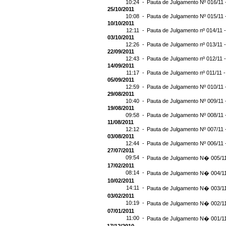
10:24 -
Pauta de Julgamento Nº 016/11 
25/10/2011
10:08 -
Pauta de Julgamento Nº 015/11 
10/10/2011
12:11 -
Pauta de Julgamento nº 014/11 
03/10/2011
12:26 -
Pauta de Julgamento nº 013/11 
22/09/2011
12:43 -
Pauta de Julgamento nº 012/11 
14/09/2011
11:17 -
Pauta de Julgamento nº 011/11 
05/09/2011
12:59 -
Pauta de Julgamento Nº 010/11 
29/08/2011
10:40 -
Pauta de Julgamento Nº 009/11 
19/08/2011
09:58 -
Pauta de Julgamento Nº 008/11 
11/08/2011
12:12 -
Pauta de Julgamento Nº 007/11 
03/08/2011
12:44 -
Pauta de Julgamento Nº 006/11 
27/07/2011
09:54 -
Pauta de Julgamento N� 005/11
17/02/2011
08:14 -
Pauta de Julgamento N� 004/11
10/02/2011
14:11 -
Pauta de Julgamento N� 003/11
03/02/2011
10:19 -
Pauta de Julgamento N� 002/11
07/01/2011
11:00 -
Pauta de Julgamento N� 001/11