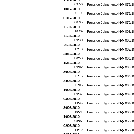
17/12/2010
09:56 -
Pauta de Julgamento N� 072/10
10/12/2010
13:11 -
Pauta de Julgamento N� 071/10
01/12/2010
08:35 -
Pauta de Julgamento N� 070/10
19/11/2010
10:24 -
Pauta de Julgamento N� 069/10
12/11/2010
09:30 -
Pauta de Julgamento N� 068/10
08/11/2010
17:13 -
Pauta de Julgamento N� 067/10
28/10/2010
08:53 -
Pauta de Julgamento N� 066/10
15/10/2010
09:02 -
Pauta de Julgamento N� 065/10
30/09/2010
11:15 -
Pauta de Julgamento N� 064/10
24/09/2010
11:06 -
Pauta de Julgamento N� 063/10
16/09/2010
09:37 -
Pauta de Julgamento N� 062/10
03/09/2010
14:36 -
Pauta de Julgamento N� 061/10
30/08/2010
10:21 -
Pauta de Julgamento N� 060/10
10/08/2010
08:07 -
Pauta de Julgamento N� 059/10
02/08/2010
14:42 -
Pauta de Julgamento N� 058/10