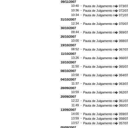
09/11/2007
10:40 -
Pauta de Julgamento n� 073/07
10:36 -
Pauta de Julgamento n� 072/07
10:34 -
Pauta de Julgamento n� 071/07
31/10/2007
12:34 -
Pauta de Julgamento n� 070/07
30/10/2007
09:44 -
Pauta de Julgamento n� 069/07
26/10/2007
10:00 -
Pauta de Julgamento n� 068/07
19/10/2007
08:52 -
Pauta de Julgamento n� 067/07
11/10/2007
13:26 -
Pauta de Julgamento n� 066/07
10/10/2007
11:50 -
Pauta de Julgamento n� 065/07
08/10/2007
10:58 -
Pauta de Julgamento n� 064/07
04/10/2007
11:37 -
Pauta de Julgamento n� 063/07
28/09/2007
10:59 -
Pauta de Julgamento n� 062/07
20/09/2007
12:22 -
Pauta de Julgamento n� 061/07
11:49 -
Pauta de Julgamento n� 060/07
13/09/2007
14:00 -
Pauta de Julgamento n� 059/07
13:59 -
Pauta de Julgamento n� 058/07
13:57 -
Pauta de Julgamento n� 057/07
05/09/2007