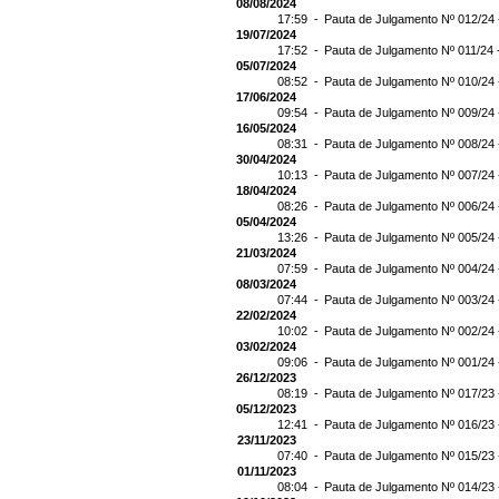
08/08/2024
17:59 -
Pauta de Julgamento Nº 012/24 
19/07/2024
17:52 -
Pauta de Julgamento Nº 011/24 
05/07/2024
08:52 -
Pauta de Julgamento Nº 010/24 
17/06/2024
09:54 -
Pauta de Julgamento Nº 009/24 
16/05/2024
08:31 -
Pauta de Julgamento Nº 008/24 
30/04/2024
10:13 -
Pauta de Julgamento Nº 007/24 
18/04/2024
08:26 -
Pauta de Julgamento Nº 006/24 
05/04/2024
13:26 -
Pauta de Julgamento Nº 005/24 
21/03/2024
07:59 -
Pauta de Julgamento Nº 004/24 
08/03/2024
07:44 -
Pauta de Julgamento Nº 003/24 
22/02/2024
10:02 -
Pauta de Julgamento Nº 002/24 
03/02/2024
09:06 -
Pauta de Julgamento Nº 001/24 
26/12/2023
08:19 -
Pauta de Julgamento Nº 017/23 
05/12/2023
12:41 -
Pauta de Julgamento Nº 016/23 
23/11/2023
07:40 -
Pauta de Julgamento Nº 015/23 
01/11/2023
08:04 -
Pauta de Julgamento Nº 014/23 