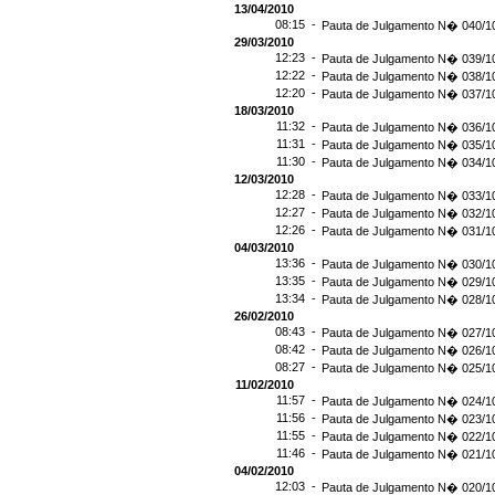
13/04/2010
08:15 -
Pauta de Julgamento N� 040/10
29/03/2010
12:23 -
Pauta de Julgamento N� 039/10
12:22 -
Pauta de Julgamento N� 038/10
12:20 -
Pauta de Julgamento N� 037/10
18/03/2010
11:32 -
Pauta de Julgamento N� 036/10
11:31 -
Pauta de Julgamento N� 035/10
11:30 -
Pauta de Julgamento N� 034/10
12/03/2010
12:28 -
Pauta de Julgamento N� 033/10
12:27 -
Pauta de Julgamento N� 032/10
12:26 -
Pauta de Julgamento N� 031/10
04/03/2010
13:36 -
Pauta de Julgamento N� 030/10
13:35 -
Pauta de Julgamento N� 029/10
13:34 -
Pauta de Julgamento N� 028/10
26/02/2010
08:43 -
Pauta de Julgamento N� 027/10
08:42 -
Pauta de Julgamento N� 026/10
08:27 -
Pauta de Julgamento N� 025/10
11/02/2010
11:57 -
Pauta de Julgamento N� 024/10
11:56 -
Pauta de Julgamento N� 023/10
11:55 -
Pauta de Julgamento N� 022/10
11:46 -
Pauta de Julgamento N� 021/10
04/02/2010
12:03 -
Pauta de Julgamento N� 020/10