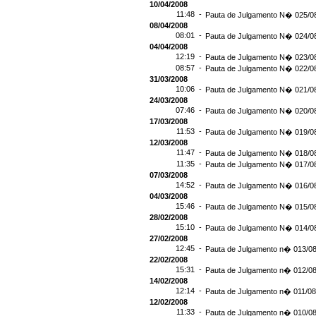
10/04/2008
11:48 -
Pauta de Julgamento N� 025/08
08/04/2008
08:01 -
Pauta de Julgamento N� 024/08
04/04/2008
12:19 -
Pauta de Julgamento N� 023/08
08:57 -
Pauta de Julgamento N� 022/08
31/03/2008
10:06 -
Pauta de Julgamento N� 021/08
24/03/2008
07:46 -
Pauta de Julgamento N� 020/08
17/03/2008
11:53 -
Pauta de Julgamento N� 019/08
12/03/2008
11:47 -
Pauta de Julgamento N� 018/08
11:35 -
Pauta de Julgamento N� 017/08
07/03/2008
14:52 -
Pauta de Julgamento N� 016/08
04/03/2008
15:46 -
Pauta de Julgamento N� 015/08
28/02/2008
15:10 -
Pauta de Julgamento N� 014/08
27/02/2008
12:45 -
Pauta de Julgamento n� 013/08
22/02/2008
15:31 -
Pauta de Julgamento n� 012/08
14/02/2008
12:14 -
Pauta de Julgamento n� 011/08
12/02/2008
11:33 -
Pauta de Julgamento n� 010/08