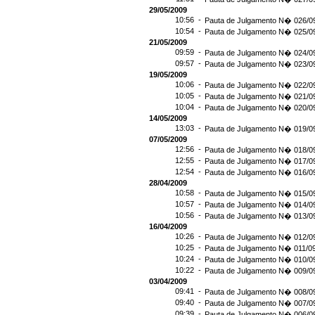
29/05/2009
10:56 -
Pauta de Julgamento N� 026/09
10:54 -
Pauta de Julgamento N� 025/09
21/05/2009
09:59 -
Pauta de Julgamento N� 024/09
09:57 -
Pauta de Julgamento N� 023/09
19/05/2009
10:06 -
Pauta de Julgamento N� 022/09
10:05 -
Pauta de Julgamento N� 021/09
10:04 -
Pauta de Julgamento N� 020/09
14/05/2009
13:03 -
Pauta de Julgamento N� 019/09
07/05/2009
12:56 -
Pauta de Julgamento N� 018/09
12:55 -
Pauta de Julgamento N� 017/09
12:54 -
Pauta de Julgamento N� 016/0
28/04/2009
10:58 -
Pauta de Julgamento N� 015/09
10:57 -
Pauta de Julgamento N� 014/09
10:56 -
Pauta de Julgamento N� 013/09
16/04/2009
10:26 -
Pauta de Julgamento N� 012/09
10:25 -
Pauta de Julgamento N� 011/09
10:24 -
Pauta de Julgamento N� 010/09
10:22 -
Pauta de Julgamento N� 009/09
03/04/2009
09:41 -
Pauta de Julgamento N� 008/09
09:40 -
Pauta de Julgamento N� 007/09
09:39 -
Pauta de Julgamento N� 006/09