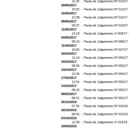
11:42 -
Pauta de Julgamento Nº 013/17 
29/06/2017
10:02 -
Pauta de Julgamento Nº 012/17 
15/06/2017
12:38 -
Pauta de Julgamento Nº 011/17 
08/06/2017
09:37 -
Pauta de Julgamento Nº 010/17 
11/05/2017
14:18 -
Pauta de Julgamento nº 009/17 
04/05/2017
08:10 -
Pauta de Julgamento Nº 008/17 
11/04/2017
10:05 -
Pauta de Julgamento Nº 007/17 
30/03/2017
11:10 -
Pauta de Julgamento Nº 006/17 
16/03/2017
08:56 -
Pauta de Julgamento Nº 005/17 
10/03/2017
12:35 -
Pauta de Julgamento Nº 004/17 
17/02/2017
12:41 -
Pauta de Julgamento Nº 003/17 
14/02/2017
08:20 -
Pauta de Julgamento Nº 002/17 
09/02/2017
08:21 -
Pauta de Julgamento Nº 001/17 
25/10/2016
07:55 -
Pauta de Julgamento Nº 016/16 
18/10/2016
08:41 -
Pauta de Julgamento Nº 015/16 
03/10/2016
11:09 -
Pauta de Julgamento nº 014/16 
19/09/2016