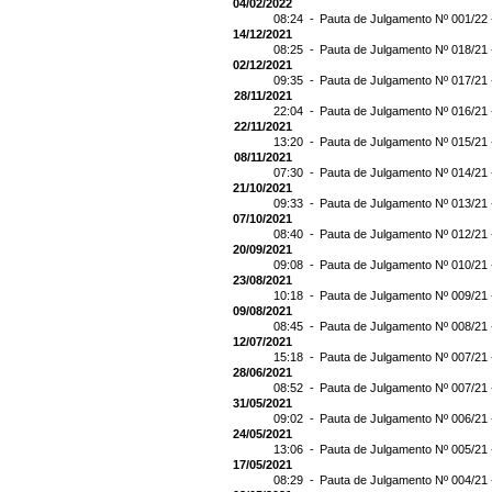
04/02/2022
08:24 -
Pauta de Julgamento Nº 001/22 
14/12/2021
08:25 -
Pauta de Julgamento Nº 018/21 
02/12/2021
09:35 -
Pauta de Julgamento Nº 017/21 
28/11/2021
22:04 -
Pauta de Julgamento Nº 016/21 
22/11/2021
13:20 -
Pauta de Julgamento Nº 015/21 
08/11/2021
07:30 -
Pauta de Julgamento Nº 014/21 
21/10/2021
09:33 -
Pauta de Julgamento Nº 013/21 
07/10/2021
08:40 -
Pauta de Julgamento Nº 012/21 
20/09/2021
09:08 -
Pauta de Julgamento Nº 010/21 
23/08/2021
10:18 -
Pauta de Julgamento Nº 009/21 
09/08/2021
08:45 -
Pauta de Julgamento Nº 008/21 
12/07/2021
15:18 -
Pauta de Julgamento Nº 007/21 
28/06/2021
08:52 -
Pauta de Julgamento Nº 007/2
31/05/2021
09:02 -
Pauta de Julgamento Nº 006/21 
24/05/2021
13:06 -
Pauta de Julgamento Nº 005/21 
17/05/2021
08:29 -
Pauta de Julgamento Nº 004/21 