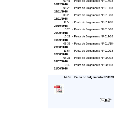
09:41 -
Pauta de Julgamento Nº 017/18 
10/12/2018
08:28 -
Pauta de Julgamento Nº 016/18 
29/11/2018
08:25 -
Pauta de Julgamento Nº 015/18 
13/11/2018
11:55 -
Pauta de Julgamento Nº 014/18 
25/10/2018
13:20 -
Pauta de Julgamento Nº 013/18 
20/09/2018
13:21 -
Pauta de Julgamento Nº 012/18 
10/09/2018
08:38 -
Pauta de Julgamento Nº 011/18 
23/08/2018
11:54 -
Pauta de Julgamento Nº 010/18 
07/08/2018
08:31 -
Pauta de Julgamento Nº 009/18 
03/07/2018
10:42 -
Pauta de Julgamento Nº 008/18 
21/06/2018
13:23 -
Pauta de Julgamento Nº 007/1
.