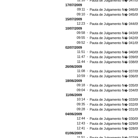
11:10 -
Pauta de Julgamento N� 047/09
17/07/2009
09:11 -
Pauta de Julgamento N� 046/09
09:10 -
Pauta de Julgamento N� 045/09
15/07/2009
12:23 -
Pauta de Julgamento N� 044/09
10/07/2009
09:58 -
Pauta de Julgamento N� 043/09
09:55 -
Pauta de Julgamento N� 042/09
09:52 -
Pauta de Julgamento N� 041/09
02/07/2009
11:51 -
Pauta de Julgamento N� 040/09
11:47 -
Pauta de Julgamento N� 039/09
11:44 -
Pauta de Julgamento N� 038/09
26/06/2009
11:08 -
Pauta de Julgamento N� 037/09
10:59 -
Pauta de Julgamento N� 036/09
18/06/2009
09:18 -
Pauta de Julgamento N� 035/09
09:04 -
Pauta de Julgamento N� 034/09
11/06/2009
10:14 -
Pauta de Julgamento N� 033/09
09:35 -
Pauta de Julgamento N� 032/09
09:28 -
Pauta de Julgamento N� 031/09
04/06/2009
12:44 -
Pauta de Julgamento N� 030/09
12:43 -
Pauta de Julgamento N� 029/09
12:41 -
Pauta de Julgamento N� 028/09
01/06/2009
11:51 -
Pauta de Julgamento N� 027/09