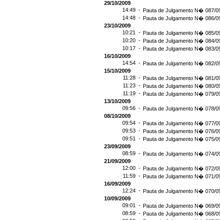
29/10/2009
14:49 -
Pauta de Julgamento N� 087/09
14:48 -
Pauta de Julgamento N� 086/09
23/10/2009
10:21 -
Pauta de Julgamento N� 085/09
10:20 -
Pauta de Julgamento N� 084/09
10:17 -
Pauta de Julgamento N� 083/09
16/10/2009
14:54 -
Pauta de Julgamento N� 082/09
15/10/2009
11:28 -
Pauta de Julgamento N� 081/09
11:23 -
Pauta de Julgamento N� 080/09
11:19 -
Pauta de Julgamento N� 079/09
13/10/2009
09:56 -
Pauta de Julgamento N� 078/09
08/10/2009
09:54 -
Pauta de Julgamento N� 077/09
09:53 -
Pauta de Julgamento N� 076/09
09:51 -
Pauta de Julgamento N� 075/09
23/09/2009
08:59 -
Pauta de Julgamento N� 074/09
21/09/2009
12:00 -
Pauta de Julgamento N� 072/09
11:59 -
Pauta de Julgamento N� 071/09
16/09/2009
12:24 -
Pauta de Julgamento N� 070/09
10/09/2009
09:01 -
Pauta de Julgamento N� 069/09
08:59 -
Pauta de Julgamento N� 068/09