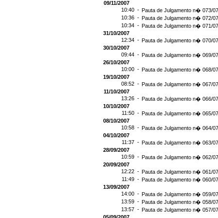
09/11/2007
10:40 -
Pauta de Julgamento n� 073/07
10:36 -
Pauta de Julgamento n� 072/07
10:34 -
Pauta de Julgamento n� 071/07
31/10/2007
12:34 -
Pauta de Julgamento n� 070/07
30/10/2007
09:44 -
Pauta de Julgamento n� 069/07
26/10/2007
10:00 -
Pauta de Julgamento n� 068/07
19/10/2007
08:52 -
Pauta de Julgamento n� 067/07
11/10/2007
13:26 -
Pauta de Julgamento n� 066/07
10/10/2007
11:50 -
Pauta de Julgamento n� 065/07
08/10/2007
10:58 -
Pauta de Julgamento n� 064/07
04/10/2007
11:37 -
Pauta de Julgamento n� 063/07
28/09/2007
10:59 -
Pauta de Julgamento n� 062/07
20/09/2007
12:22 -
Pauta de Julgamento n� 061/07
11:49 -
Pauta de Julgamento n� 060/07
13/09/2007
14:00 -
Pauta de Julgamento n� 059/07
13:59 -
Pauta de Julgamento n� 058/07
13:57 -
Pauta de Julgamento n� 057/07
05/09/2007