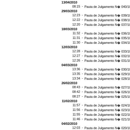
13/04/2010
08:15 -
Pauta de Julgamento N� 040/10
29/03/2010
12:23 -
Pauta de Julgamento N� 039/10
12:22 -
Pauta de Julgamento N� 038/10
12:20 -
Pauta de Julgamento N� 037/10
18/03/2010
11:32 -
Pauta de Julgamento N� 036/10
11:31 -
Pauta de Julgamento N� 035/10
11:30 -
Pauta de Julgamento N� 034/10
12/03/2010
12:28 -
Pauta de Julgamento N� 033/10
12:27 -
Pauta de Julgamento N� 032/10
12:26 -
Pauta de Julgamento N� 031/10
04/03/2010
13:36 -
Pauta de Julgamento N� 030/10
13:35 -
Pauta de Julgamento N� 029/10
13:34 -
Pauta de Julgamento N� 028/10
26/02/2010
08:43 -
Pauta de Julgamento N� 027/10
08:42 -
Pauta de Julgamento N� 026/10
08:27 -
Pauta de Julgamento N� 025/10
11/02/2010
11:57 -
Pauta de Julgamento N� 024/10
11:56 -
Pauta de Julgamento N� 023/10
11:55 -
Pauta de Julgamento N� 022/10
11:46 -
Pauta de Julgamento N� 021/10
04/02/2010
12:03 -
Pauta de Julgamento N� 020/10