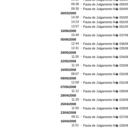
09:38 -
Pauta de Julgamento N� 005/09
09:30 -
Pauta de Julgamento N� 004/09
26/03/2009
14:30 -
Pauta de Julgamento N� 003/09
14:23 -
Pauta de Julgamento N� 002/09
13:57 -
Pauta de Julgamento N� 001/09
10/06/2008
15:49 -
Pauta de Julgamento N� 037/08
05/06/2008
12:44 -
Pauta de Julgamento N� 036/08
12:41 -
Pauta de Julgamento N� 035/08
29/05/2008
11:55 -
Pauta de Julgamento N� 034/08
22/05/2008
11:19 -
Pauta de Julgamento N� 033/08
16/05/2008
08:07 -
Pauta de Julgamento N� 032/08
09/05/2008
12:09 -
Pauta de Julgamento N� 031/08
07/05/2008
11:12 -
Pauta de Julgamento N� 030/08
29/04/2008
11:29 -
Pauta de Julgamento N� 029/08
25/04/2008
11:50 -
Pauta de Julgamento N� 028/08
23/04/2008
09:11 -
Pauta de Julgamento N� 027/08
16/04/2008
11:51 -
Pauta de Julgamento N� 026/08