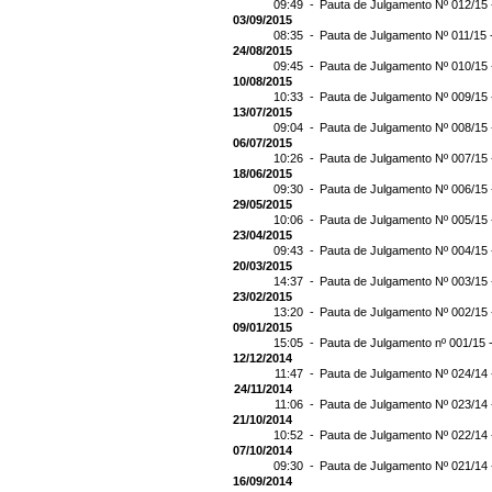
09:49 -
Pauta de Julgamento Nº 012/15 
03/09/2015
08:35 -
Pauta de Julgamento Nº 011/15 
24/08/2015
09:45 -
Pauta de Julgamento Nº 010/15 
10/08/2015
10:33 -
Pauta de Julgamento Nº 009/15 
13/07/2015
09:04 -
Pauta de Julgamento Nº 008/15 
06/07/2015
10:26 -
Pauta de Julgamento Nº 007/15 
18/06/2015
09:30 -
Pauta de Julgamento Nº 006/15 
29/05/2015
10:06 -
Pauta de Julgamento Nº 005/15 
23/04/2015
09:43 -
Pauta de Julgamento Nº 004/15 
20/03/2015
14:37 -
Pauta de Julgamento Nº 003/15 
23/02/2015
13:20 -
Pauta de Julgamento Nº 002/15 
09/01/2015
15:05 -
Pauta de Julgamento nº 001/15 
12/12/2014
11:47 -
Pauta de Julgamento Nº 024/14 
24/11/2014
11:06 -
Pauta de Julgamento Nº 023/14 
21/10/2014
10:52 -
Pauta de Julgamento Nº 022/14 
07/10/2014
09:30 -
Pauta de Julgamento Nº 021/14 
16/09/2014