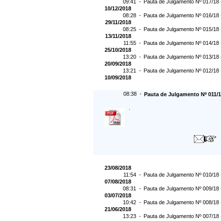
09:41 -
Pauta de Julgamento Nº 017/18 
10/12/2018
08:28 -
Pauta de Julgamento Nº 016/18 
29/11/2018
08:25 -
Pauta de Julgamento Nº 015/18 
13/11/2018
11:55 -
Pauta de Julgamento Nº 014/18 
25/10/2018
13:20 -
Pauta de Julgamento Nº 013/18 
20/09/2018
13:21 -
Pauta de Julgamento Nº 012/18 
10/09/2018
08:38 -
Pauta de Julgamento Nº 011/18
.
23/08/2018
11:54 -
Pauta de Julgamento Nº 010/18 
07/08/2018
08:31 -
Pauta de Julgamento Nº 009/18 
03/07/2018
10:42 -
Pauta de Julgamento Nº 008/18 
21/06/2018
13:23 -
Pauta de Julgamento Nº 007/18 