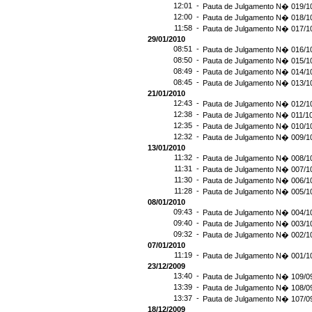
12:01 -
Pauta de Julgamento N� 019/10
12:00 -
Pauta de Julgamento N� 018/10
11:58 -
Pauta de Julgamento N� 017/10
29/01/2010
08:51 -
Pauta de Julgamento N� 016/10
08:50 -
Pauta de Julgamento N� 015/10
08:49 -
Pauta de Julgamento N� 014/10
08:45 -
Pauta de Julgamento N� 013/10
21/01/2010
12:43 -
Pauta de Julgamento N� 012/10
12:38 -
Pauta de Julgamento N� 011/10
12:35 -
Pauta de Julgamento N� 010/10
12:32 -
Pauta de Julgamento N� 009/10
13/01/2010
11:32 -
Pauta de Julgamento N� 008/10
11:31 -
Pauta de Julgamento N� 007/10
11:30 -
Pauta de Julgamento N� 006/10
11:28 -
Pauta de Julgamento N� 005/10
08/01/2010
09:43 -
Pauta de Julgamento N� 004/10
09:40 -
Pauta de Julgamento N� 003/10
09:32 -
Pauta de Julgamento N� 002/10
07/01/2010
11:19 -
Pauta de Julgamento N� 001/10
23/12/2009
13:40 -
Pauta de Julgamento N� 109/09
13:39 -
Pauta de Julgamento N� 108/09
13:37 -
Pauta de Julgamento N� 107/09
18/12/2009