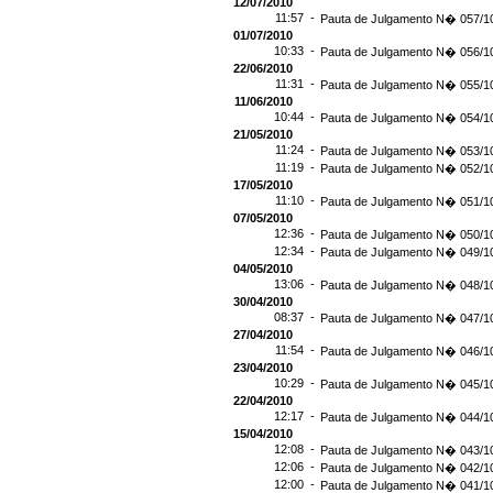
12/07/2010
11:57 -
Pauta de Julgamento N� 057/10
01/07/2010
10:33 -
Pauta de Julgamento N� 056/10
22/06/2010
11:31 -
Pauta de Julgamento N� 055/10
11/06/2010
10:44 -
Pauta de Julgamento N� 054/10
21/05/2010
11:24 -
Pauta de Julgamento N� 053/10
11:19 -
Pauta de Julgamento N� 052/10
17/05/2010
11:10 -
Pauta de Julgamento N� 051/10
07/05/2010
12:36 -
Pauta de Julgamento N� 050/10
12:34 -
Pauta de Julgamento N� 049/10
04/05/2010
13:06 -
Pauta de Julgamento N� 048/10
30/04/2010
08:37 -
Pauta de Julgamento N� 047/10
27/04/2010
11:54 -
Pauta de Julgamento N� 046/10
23/04/2010
10:29 -
Pauta de Julgamento N� 045/10
22/04/2010
12:17 -
Pauta de Julgamento N� 044/10
15/04/2010
12:08 -
Pauta de Julgamento N� 043/10
12:06 -
Pauta de Julgamento N� 042/10
12:00 -
Pauta de Julgamento N� 041/10