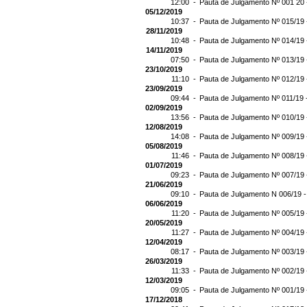
12:00 -
Pauta de Julgamento Nº 001 20 
05/12/2019
10:37 -
Pauta de Julgamento Nº 015/19 
28/11/2019
10:48 -
Pauta de Julgamento Nº 014/19 
14/11/2019
07:50 -
Pauta de Julgamento Nº 013/19 
23/10/2019
11:10 -
Pauta de Julgamento Nº 012/19 
23/09/2019
09:44 -
Pauta de Julgamento Nº 011/19 
02/09/2019
13:56 -
Pauta de Julgamento Nº 010/19 
12/08/2019
14:08 -
Pauta de Julgamento Nº 009/19 
05/08/2019
11:46 -
Pauta de Julgamento Nº 008/19 
01/07/2019
09:23 -
Pauta de Julgamento Nº 007/19 
21/06/2019
09:10 -
Pauta de Julgamento N 006/19 -
06/06/2019
11:20 -
Pauta de Julgamento Nº 005/19 
20/05/2019
11:27 -
Pauta de Julgamento Nº 004/19 
12/04/2019
08:17 -
Pauta de Julgamento Nº 003/19 
26/03/2019
11:33 -
Pauta de Julgamento Nº 002/19 
12/03/2019
09:05 -
Pauta de Julgamento Nº 001/19 
17/12/2018