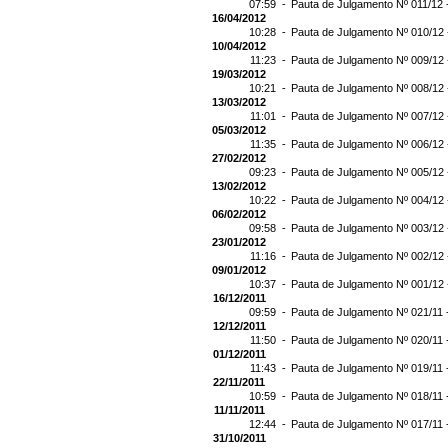
07:59 -
Pauta de Julgamento Nº 011/12 
16/04/2012
10:28 -
Pauta de Julgamento Nº 010/12 
10/04/2012
11:23 -
Pauta de Julgamento Nº 009/12 
19/03/2012
10:21 -
Pauta de Julgamento Nº 008/12 
13/03/2012
11:01 -
Pauta de Julgamento Nº 007/12 
05/03/2012
11:35 -
Pauta de Julgamento Nº 006/12 
27/02/2012
09:23 -
Pauta de Julgamento Nº 005/12 
13/02/2012
10:22 -
Pauta de Julgamento Nº 004/12 
06/02/2012
09:58 -
Pauta de Julgamento Nº 003/12 
23/01/2012
11:16 -
Pauta de Julgamento Nº 002/12 
09/01/2012
10:37 -
Pauta de Julgamento Nº 001/12 
16/12/2011
09:59 -
Pauta de Julgamento Nº 021/11 
12/12/2011
11:50 -
Pauta de Julgamento Nº 020/11 
01/12/2011
11:43 -
Pauta de Julgamento Nº 019/11 
22/11/2011
10:59 -
Pauta de Julgamento Nº 018/11 
11/11/2011
12:44 -
Pauta de Julgamento Nº 017/11 
31/10/2011