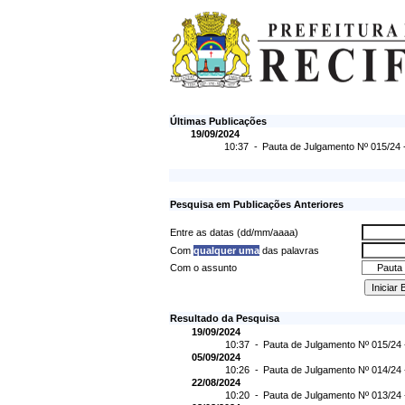
Últimas Publicações
19/09/2024
10:37 -
Pauta de Julgamento Nº 015/24 
Pesquisa em Publicações Anteriores
Entre as datas (dd/mm/aaaa)
Com
qualquer uma
das palavras
Com o assunto
Resultado da Pesquisa
19/09/2024
10:37 -
Pauta de Julgamento Nº 015/24 
05/09/2024
10:26 -
Pauta de Julgamento Nº 014/24 
22/08/2024
10:20 -
Pauta de Julgamento Nº 013/24 