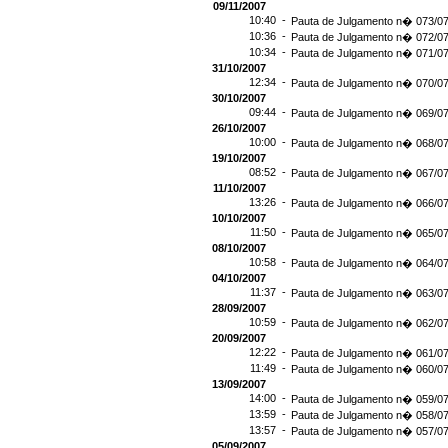
09/11/2007
10:40 -
Pauta de Julgamento n� 073/07
10:36 -
Pauta de Julgamento n� 072/07
10:34 -
Pauta de Julgamento n� 071/07
31/10/2007
12:34 -
Pauta de Julgamento n� 070/07
30/10/2007
09:44 -
Pauta de Julgamento n� 069/07
26/10/2007
10:00 -
Pauta de Julgamento n� 068/07
19/10/2007
08:52 -
Pauta de Julgamento n� 067/07
11/10/2007
13:26 -
Pauta de Julgamento n� 066/07
10/10/2007
11:50 -
Pauta de Julgamento n� 065/07
08/10/2007
10:58 -
Pauta de Julgamento n� 064/07
04/10/2007
11:37 -
Pauta de Julgamento n� 063/07
28/09/2007
10:59 -
Pauta de Julgamento n� 062/07
20/09/2007
12:22 -
Pauta de Julgamento n� 061/07
11:49 -
Pauta de Julgamento n� 060/07
13/09/2007
14:00 -
Pauta de Julgamento n� 059/07
13:59 -
Pauta de Julgamento n� 058/07
13:57 -
Pauta de Julgamento n� 057/07
05/09/2007