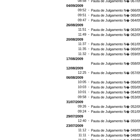
08:58 -
Pauta de Julgamento N� 067/09
04/09/2009
09:52 -
Pauta de Julgamento N� 066/09
09:51 -
Pauta de Julgamento N� 065/09
09:47 -
Pauta de Julgamento N� 064/09
26/08/2009
11:51 -
Pauta de Julgamento N� 063/09
11:49 -
Pauta de Julgamento N� 062/09
20/08/2009
11:37 -
Pauta de Julgamento N� 061/09
11:35 -
Pauta de Julgamento N� 060/09
11:32 -
Pauta de Julgamento N� 059/09
17/08/2009
Pauta de Julgamento N� 058/09
12/08/2009
12:25 -
Pauta de Julgamento N� 057/09
06/08/2009
10:05 -
Pauta de Julgamento N� 056/09
10:03 -
Pauta de Julgamento N� 055/09
10:01 -
Pauta de Julgamento N� 054/09
09:58 -
Pauta de Julgamento N� 053/09
31/07/2009
09:26 -
Pauta de Julgamento N� 052/09
09:24 -
Pauta de Julgamento N� 051/09
29/07/2009
12:40 -
Pauta de Julgamento N� 050/09
23/07/2009
11:12 -
Pauta de Julgamento N� 049/09
11:11 -
Pauta de Julgamento N� 048/09