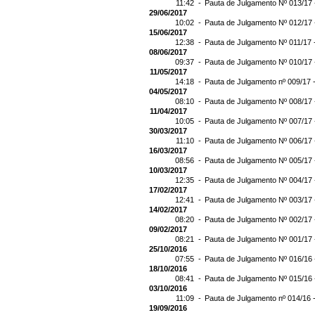
11:42 -
Pauta de Julgamento Nº 013/17 
29/06/2017
10:02 -
Pauta de Julgamento Nº 012/17 
15/06/2017
12:38 -
Pauta de Julgamento Nº 011/17 
08/06/2017
09:37 -
Pauta de Julgamento Nº 010/17 
11/05/2017
14:18 -
Pauta de Julgamento nº 009/17 
04/05/2017
08:10 -
Pauta de Julgamento Nº 008/17 
11/04/2017
10:05 -
Pauta de Julgamento Nº 007/17 
30/03/2017
11:10 -
Pauta de Julgamento Nº 006/17 
16/03/2017
08:56 -
Pauta de Julgamento Nº 005/17 
10/03/2017
12:35 -
Pauta de Julgamento Nº 004/17 
17/02/2017
12:41 -
Pauta de Julgamento Nº 003/17 
14/02/2017
08:20 -
Pauta de Julgamento Nº 002/17 
09/02/2017
08:21 -
Pauta de Julgamento Nº 001/17 
25/10/2016
07:55 -
Pauta de Julgamento Nº 016/16 
18/10/2016
08:41 -
Pauta de Julgamento Nº 015/16 
03/10/2016
11:09 -
Pauta de Julgamento nº 014/16 
19/09/2016