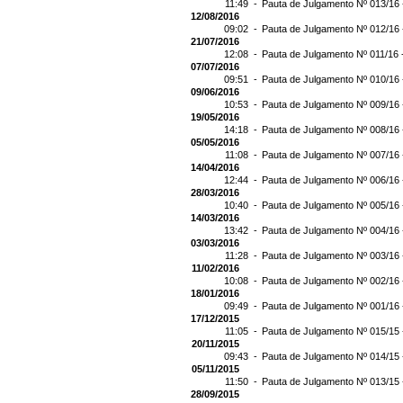
11:49 -
Pauta de Julgamento Nº 013/16 
12/08/2016
09:02 -
Pauta de Julgamento Nº 012/16 
21/07/2016
12:08 -
Pauta de Julgamento Nº 011/16 
07/07/2016
09:51 -
Pauta de Julgamento Nº 010/16 
09/06/2016
10:53 -
Pauta de Julgamento Nº 009/16 
19/05/2016
14:18 -
Pauta de Julgamento Nº 008/16 
05/05/2016
11:08 -
Pauta de Julgamento Nº 007/16 
14/04/2016
12:44 -
Pauta de Julgamento Nº 006/16 
28/03/2016
10:40 -
Pauta de Julgamento Nº 005/16 
14/03/2016
13:42 -
Pauta de Julgamento Nº 004/16 
03/03/2016
11:28 -
Pauta de Julgamento Nº 003/16 
11/02/2016
10:08 -
Pauta de Julgamento Nº 002/16 
18/01/2016
09:49 -
Pauta de Julgamento Nº 001/16 
17/12/2015
11:05 -
Pauta de Julgamento Nº 015/15 
20/11/2015
09:43 -
Pauta de Julgamento Nº 014/15 
05/11/2015
11:50 -
Pauta de Julgamento Nº 013/15 
28/09/2015