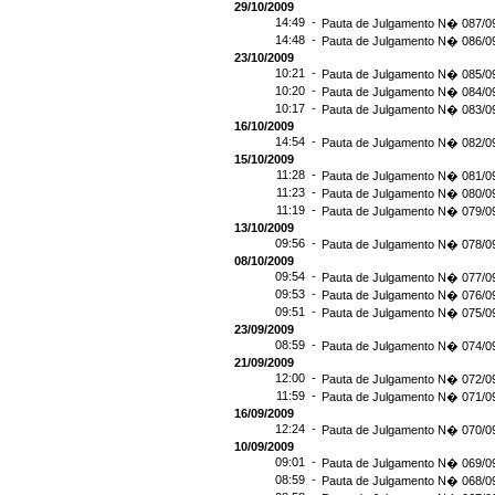
29/10/2009
14:49 -
Pauta de Julgamento N� 087/09
14:48 -
Pauta de Julgamento N� 086/09
23/10/2009
10:21 -
Pauta de Julgamento N� 085/09
10:20 -
Pauta de Julgamento N� 084/09
10:17 -
Pauta de Julgamento N� 083/09
16/10/2009
14:54 -
Pauta de Julgamento N� 082/09
15/10/2009
11:28 -
Pauta de Julgamento N� 081/09
11:23 -
Pauta de Julgamento N� 080/09
11:19 -
Pauta de Julgamento N� 079/09
13/10/2009
09:56 -
Pauta de Julgamento N� 078/09
08/10/2009
09:54 -
Pauta de Julgamento N� 077/09
09:53 -
Pauta de Julgamento N� 076/09
09:51 -
Pauta de Julgamento N� 075/09
23/09/2009
08:59 -
Pauta de Julgamento N� 074/09
21/09/2009
12:00 -
Pauta de Julgamento N� 072/09
11:59 -
Pauta de Julgamento N� 071/09
16/09/2009
12:24 -
Pauta de Julgamento N� 070/09
10/09/2009
09:01 -
Pauta de Julgamento N� 069/09
08:59 -
Pauta de Julgamento N� 068/09