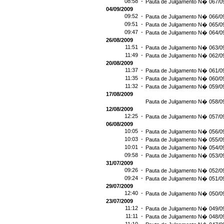
08:58 -
Pauta de Julgamento N� 067/09
04/09/2009
09:52 -
Pauta de Julgamento N� 066/09
09:51 -
Pauta de Julgamento N� 065/09
09:47 -
Pauta de Julgamento N� 064/09
26/08/2009
11:51 -
Pauta de Julgamento N� 063/09
11:49 -
Pauta de Julgamento N� 062/09
20/08/2009
11:37 -
Pauta de Julgamento N� 061/09
11:35 -
Pauta de Julgamento N� 060/09
11:32 -
Pauta de Julgamento N� 059/09
17/08/2009
Pauta de Julgamento N� 058/09
12/08/2009
12:25 -
Pauta de Julgamento N� 057/09
06/08/2009
10:05 -
Pauta de Julgamento N� 056/09
10:03 -
Pauta de Julgamento N� 055/09
10:01 -
Pauta de Julgamento N� 054/09
09:58 -
Pauta de Julgamento N� 053/09
31/07/2009
09:26 -
Pauta de Julgamento N� 052/09
09:24 -
Pauta de Julgamento N� 051/09
29/07/2009
12:40 -
Pauta de Julgamento N� 050/09
23/07/2009
11:12 -
Pauta de Julgamento N� 049/09
11:11 -
Pauta de Julgamento N� 048/09