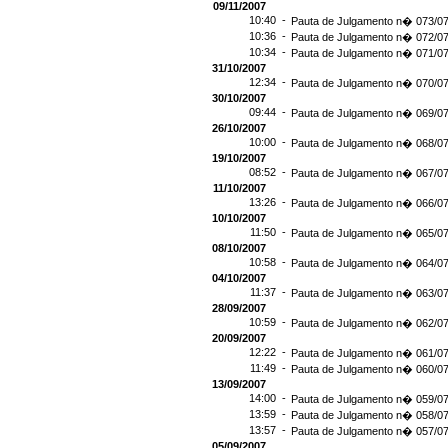
09/11/2007
10:40 -
Pauta de Julgamento n� 073/07
10:36 -
Pauta de Julgamento n� 072/07
10:34 -
Pauta de Julgamento n� 071/07
31/10/2007
12:34 -
Pauta de Julgamento n� 070/07
30/10/2007
09:44 -
Pauta de Julgamento n� 069/07
26/10/2007
10:00 -
Pauta de Julgamento n� 068/07
19/10/2007
08:52 -
Pauta de Julgamento n� 067/07
11/10/2007
13:26 -
Pauta de Julgamento n� 066/07
10/10/2007
11:50 -
Pauta de Julgamento n� 065/07
08/10/2007
10:58 -
Pauta de Julgamento n� 064/07
04/10/2007
11:37 -
Pauta de Julgamento n� 063/07
28/09/2007
10:59 -
Pauta de Julgamento n� 062/07
20/09/2007
12:22 -
Pauta de Julgamento n� 061/07
11:49 -
Pauta de Julgamento n� 060/07
13/09/2007
14:00 -
Pauta de Julgamento n� 059/07
13:59 -
Pauta de Julgamento n� 058/07
13:57 -
Pauta de Julgamento n� 057/07
05/09/2007