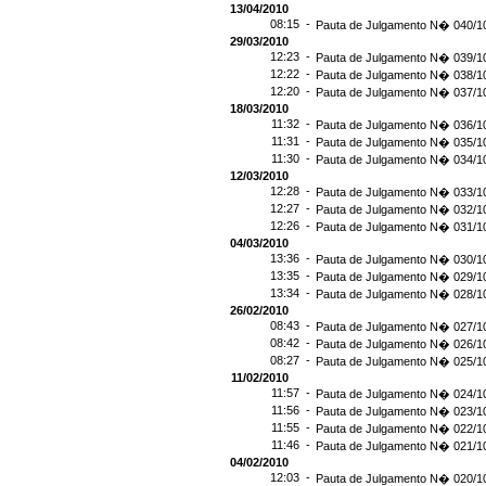
13/04/2010
08:15 -
Pauta de Julgamento N� 040/10
29/03/2010
12:23 -
Pauta de Julgamento N� 039/10
12:22 -
Pauta de Julgamento N� 038/10
12:20 -
Pauta de Julgamento N� 037/10
18/03/2010
11:32 -
Pauta de Julgamento N� 036/10
11:31 -
Pauta de Julgamento N� 035/10
11:30 -
Pauta de Julgamento N� 034/10
12/03/2010
12:28 -
Pauta de Julgamento N� 033/10
12:27 -
Pauta de Julgamento N� 032/10
12:26 -
Pauta de Julgamento N� 031/10
04/03/2010
13:36 -
Pauta de Julgamento N� 030/10
13:35 -
Pauta de Julgamento N� 029/10
13:34 -
Pauta de Julgamento N� 028/10
26/02/2010
08:43 -
Pauta de Julgamento N� 027/10
08:42 -
Pauta de Julgamento N� 026/10
08:27 -
Pauta de Julgamento N� 025/10
11/02/2010
11:57 -
Pauta de Julgamento N� 024/10
11:56 -
Pauta de Julgamento N� 023/10
11:55 -
Pauta de Julgamento N� 022/10
11:46 -
Pauta de Julgamento N� 021/10
04/02/2010
12:03 -
Pauta de Julgamento N� 020/10