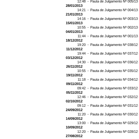
12:48 -
Pauta de Julgamento Nº 005/13 
28/01/2013
14:21 -
Pauta de Julgamento Nº 004/13 
21/01/2013
14:16 -
Pauta de Julgamento Nº 003/13 
15/01/2013
10:55 -
Pauta de Julgamento Nº 002/13 
04/01/2013
11:44 -
Pauta de Julgamento Nº 001/13 
18/12/2012
19:20 -
Pauta de Julgamento Nº 038/12 
11/12/2012
19:44 -
Pauta de Julgamento Nº 037/12 
03/12/2012
14:30 -
Pauta de Julgamento Nº 036/12 
26/11/2012
10:55 -
Pauta de Julgamento Nº 035/12 
19/11/2012
11:18 -
Pauta de Julgamento Nº 034/12 
09/11/2012
09:42 -
Pauta de Julgamento Nº 033/12 
05/11/2012
12:46 -
Pauta de Julgamento Nº 032/12 
02/10/2012
09:12 -
Pauta de Julgamento Nº 031/12 
24/09/2012
11:20 -
Pauta de Julgamento Nº 030/12 
14/09/2012
13:00 -
Pauta de Julgamento Nº 029/12 
10/09/2012
12:20 -
Pauta de Julgamento Nº 028/12 
27/08/2012