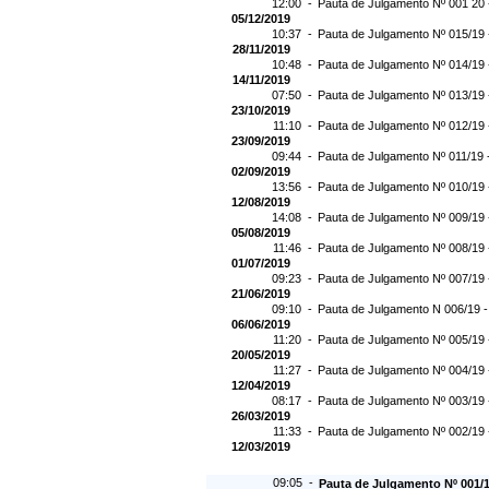
12:00 -
Pauta de Julgamento Nº 001 20 
05/12/2019
10:37 -
Pauta de Julgamento Nº 015/19 
28/11/2019
10:48 -
Pauta de Julgamento Nº 014/19 
14/11/2019
07:50 -
Pauta de Julgamento Nº 013/19 
23/10/2019
11:10 -
Pauta de Julgamento Nº 012/19 
23/09/2019
09:44 -
Pauta de Julgamento Nº 011/19 
02/09/2019
13:56 -
Pauta de Julgamento Nº 010/19 
12/08/2019
14:08 -
Pauta de Julgamento Nº 009/19 
05/08/2019
11:46 -
Pauta de Julgamento Nº 008/19 
01/07/2019
09:23 -
Pauta de Julgamento Nº 007/19 
21/06/2019
09:10 -
Pauta de Julgamento N 006/19 -
06/06/2019
11:20 -
Pauta de Julgamento Nº 005/19 
20/05/2019
11:27 -
Pauta de Julgamento Nº 004/19 
12/04/2019
08:17 -
Pauta de Julgamento Nº 003/19 
26/03/2019
11:33 -
Pauta de Julgamento Nº 002/19 
12/03/2019
09:05 -
Pauta de Julgamento Nº 001/1