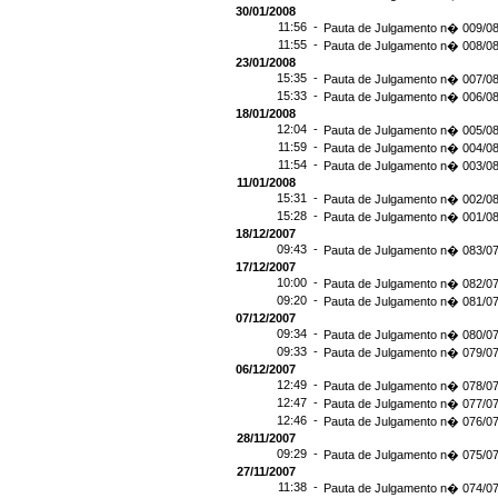
30/01/2008
11:56 -
Pauta de Julgamento n� 009/08
11:55 -
Pauta de Julgamento n� 008/08
23/01/2008
15:35 -
Pauta de Julgamento n� 007/08
15:33 -
Pauta de Julgamento n� 006/08
18/01/2008
12:04 -
Pauta de Julgamento n� 005/08
11:59 -
Pauta de Julgamento n� 004/08
11:54 -
Pauta de Julgamento n� 003/08
11/01/2008
15:31 -
Pauta de Julgamento n� 002/08
15:28 -
Pauta de Julgamento n� 001/08
18/12/2007
09:43 -
Pauta de Julgamento n� 083/07
17/12/2007
10:00 -
Pauta de Julgamento n� 082/07
09:20 -
Pauta de Julgamento n� 081/07
07/12/2007
09:34 -
Pauta de Julgamento n� 080/07
09:33 -
Pauta de Julgamento n� 079/07
06/12/2007
12:49 -
Pauta de Julgamento n� 078/07
12:47 -
Pauta de Julgamento n� 077/07
12:46 -
Pauta de Julgamento n� 076/07
28/11/2007
09:29 -
Pauta de Julgamento n� 075/07
27/11/2007
11:38 -
Pauta de Julgamento n� 074/07