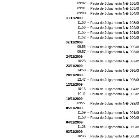
09:02 -
Pauta de Julgamento N� 106/09
09:01 -
Pauta de Julgamento N� 105/09
09:00 -
Pauta de Julgamento N� 104/09
09/12/2009
11:58 -
Pauta de Julgamento N� 103/09
11:56 -
Pauta de Julgamento N� 102/09
11:55 -
Pauta de Julgamento N� 101/09
11:52 -
Pauta de Julgamento N� 100/09
02/12/2009
09:58 -
Pauta de Julgamento N� 099/09
09:57 -
Pauta de Julgamento N� 098/09
24/11/2009
10:23 -
Pauta de Julgamento N� 097/09
23/11/2009
14:58 -
Pauta de Julgamento N� 096/09
20/11/2009
12:47 -
Pauta de Julgamento N� 095/09
12/11/2009
10:13 -
Pauta de Julgamento N� 094/09
10:11 -
Pauta de Julgamento N� 093/09
10/11/2009
09:27 -
Pauta de Julgamento N� 092/09
05/11/2009
11:59 -
Pauta de Julgamento N� 091/09
11:58 -
Pauta de Julgamento N� 090/09
04/11/2009
11:28 -
Pauta de Julgamento N� 089/09
03/11/2009
10:33 -
Pauta de Julgamento N� 088/09