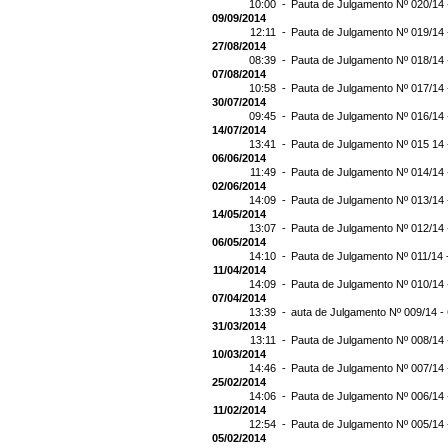
10:00 -
Pauta de Julgamento Nº 020/14 
09/09/2014
12:11 -
Pauta de Julgamento Nº 019/14 
27/08/2014
08:39 -
Pauta de Julgamento Nº 018/14 
07/08/2014
10:58 -
Pauta de Julgamento Nº 017/14 
30/07/2014
09:45 -
Pauta de Julgamento Nº 016/14 
14/07/2014
13:41 -
Pauta de Julgamento Nº 015 14 
06/06/2014
11:49 -
Pauta de Julgamento Nº 014/14 
02/06/2014
14:09 -
Pauta de Julgamento Nº 013/14 
14/05/2014
13:07 -
Pauta de Julgamento Nº 012/14 
06/05/2014
14:10 -
Pauta de Julgamento Nº 011/14 
11/04/2014
14:09 -
Pauta de Julgamento Nº 010/14 
07/04/2014
13:39 -
auta de Julgamento Nº 009/14 -
31/03/2014
13:11 -
Pauta de Julgamento Nº 008/14 
10/03/2014
14:46 -
Pauta de Julgamento Nº 007/14 
25/02/2014
14:06 -
Pauta de Julgamento Nº 006/14 
11/02/2014
12:54 -
Pauta de Julgamento Nº 005/14 
05/02/2014