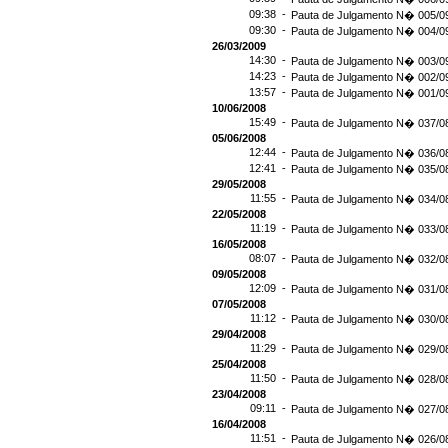
09:38 -
Pauta de Julgamento N� 005/09
09:30 -
Pauta de Julgamento N� 004/09
26/03/2009
14:30 -
Pauta de Julgamento N� 003/09
14:23 -
Pauta de Julgamento N� 002/09
13:57 -
Pauta de Julgamento N� 001/09
10/06/2008
15:49 -
Pauta de Julgamento N� 037/08
05/06/2008
12:44 -
Pauta de Julgamento N� 036/08
12:41 -
Pauta de Julgamento N� 035/08
29/05/2008
11:55 -
Pauta de Julgamento N� 034/08
22/05/2008
11:19 -
Pauta de Julgamento N� 033/08
16/05/2008
08:07 -
Pauta de Julgamento N� 032/08
09/05/2008
12:09 -
Pauta de Julgamento N� 031/08
07/05/2008
11:12 -
Pauta de Julgamento N� 030/08
29/04/2008
11:29 -
Pauta de Julgamento N� 029/08
25/04/2008
11:50 -
Pauta de Julgamento N� 028/08
23/04/2008
09:11 -
Pauta de Julgamento N� 027/08
16/04/2008
11:51 -
Pauta de Julgamento N� 026/08