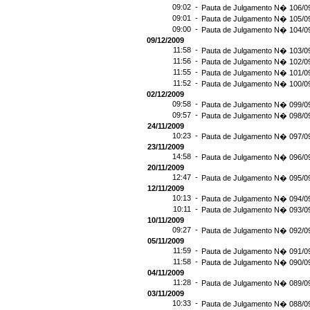
09:02 -
Pauta de Julgamento N� 106/09
09:01 -
Pauta de Julgamento N� 105/09
09:00 -
Pauta de Julgamento N� 104/09
09/12/2009
11:58 -
Pauta de Julgamento N� 103/09
11:56 -
Pauta de Julgamento N� 102/09
11:55 -
Pauta de Julgamento N� 101/09
11:52 -
Pauta de Julgamento N� 100/09
02/12/2009
09:58 -
Pauta de Julgamento N� 099/09
09:57 -
Pauta de Julgamento N� 098/09
24/11/2009
10:23 -
Pauta de Julgamento N� 097/09
23/11/2009
14:58 -
Pauta de Julgamento N� 096/09
20/11/2009
12:47 -
Pauta de Julgamento N� 095/09
12/11/2009
10:13 -
Pauta de Julgamento N� 094/09
10:11 -
Pauta de Julgamento N� 093/09
10/11/2009
09:27 -
Pauta de Julgamento N� 092/09
05/11/2009
11:59 -
Pauta de Julgamento N� 091/09
11:58 -
Pauta de Julgamento N� 090/09
04/11/2009
11:28 -
Pauta de Julgamento N� 089/09
03/11/2009
10:33 -
Pauta de Julgamento N� 088/09