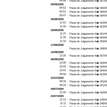
08:58 -
Pauta de Julgamento N� 067/09
04/09/2009
09:52 -
Pauta de Julgamento N� 066/09
09:51 -
Pauta de Julgamento N� 065/09
09:47 -
Pauta de Julgamento N� 064/09
26/08/2009
11:51 -
Pauta de Julgamento N� 063/09
11:49 -
Pauta de Julgamento N� 062/09
20/08/2009
11:37 -
Pauta de Julgamento N� 061/09
11:35 -
Pauta de Julgamento N� 060/09
11:32 -
Pauta de Julgamento N� 059/09
17/08/2009
Pauta de Julgamento N� 058/09
12/08/2009
12:25 -
Pauta de Julgamento N� 057/09
06/08/2009
10:05 -
Pauta de Julgamento N� 056/09
10:03 -
Pauta de Julgamento N� 055/09
10:01 -
Pauta de Julgamento N� 054/09
09:58 -
Pauta de Julgamento N� 053/09
31/07/2009
09:26 -
Pauta de Julgamento N� 052/09
09:24 -
Pauta de Julgamento N� 051/09
29/07/2009
12:40 -
Pauta de Julgamento N� 050/09
23/07/2009
11:12 -
Pauta de Julgamento N� 049/09
11:11 -
Pauta de Julgamento N� 048/09