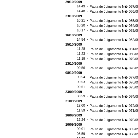
29/10/2009
14:49 -
Pauta de Julgamento N� 087/09
14:48 -
Pauta de Julgamento N� 086/09
23/10/2009
10:21 -
Pauta de Julgamento N� 085/09
10:20 -
Pauta de Julgamento N� 084/09
10:17 -
Pauta de Julgamento N� 083/09
16/10/2009
14:54 -
Pauta de Julgamento N� 082/09
15/10/2009
11:28 -
Pauta de Julgamento N� 081/09
11:23 -
Pauta de Julgamento N� 080/09
11:19 -
Pauta de Julgamento N� 079/09
13/10/2009
09:56 -
Pauta de Julgamento N� 078/09
08/10/2009
09:54 -
Pauta de Julgamento N� 077/09
09:53 -
Pauta de Julgamento N� 076/09
09:51 -
Pauta de Julgamento N� 075/09
23/09/2009
08:59 -
Pauta de Julgamento N� 074/09
21/09/2009
12:00 -
Pauta de Julgamento N� 072/09
11:59 -
Pauta de Julgamento N� 071/09
16/09/2009
12:24 -
Pauta de Julgamento N� 070/09
10/09/2009
09:01 -
Pauta de Julgamento N� 069/09
08:59 -
Pauta de Julgamento N� 068/09