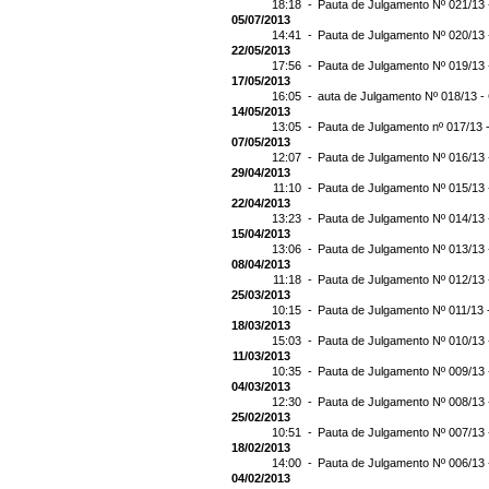
18:18 -
Pauta de Julgamento Nº 021/13 
05/07/2013
14:41 -
Pauta de Julgamento Nº 020/13 
22/05/2013
17:56 -
Pauta de Julgamento Nº 019/13 
17/05/2013
16:05 -
auta de Julgamento Nº 018/13 -
14/05/2013
13:05 -
Pauta de Julgamento nº 017/13 
07/05/2013
12:07 -
Pauta de Julgamento Nº 016/13 
29/04/2013
11:10 -
Pauta de Julgamento Nº 015/13 
22/04/2013
13:23 -
Pauta de Julgamento Nº 014/13 
15/04/2013
13:06 -
Pauta de Julgamento Nº 013/13 
08/04/2013
11:18 -
Pauta de Julgamento Nº 012/13 
25/03/2013
10:15 -
Pauta de Julgamento Nº 011/13 
18/03/2013
15:03 -
Pauta de Julgamento Nº 010/13 
11/03/2013
10:35 -
Pauta de Julgamento Nº 009/13 
04/03/2013
12:30 -
Pauta de Julgamento Nº 008/13 
25/02/2013
10:51 -
Pauta de Julgamento Nº 007/13 
18/02/2013
14:00 -
Pauta de Julgamento Nº 006/13 
04/02/2013