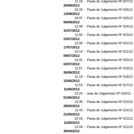
11:16 -
Pauta de Julgamento Nº 027/12 
20/08/2012
10:33 -
Pauta de Julgamento Nº 026/12 
13/08/2012
18:47 -
Pauta de Julgamento Nº 025/12 
06/08/2012
12:49 -
Pauta de Julgamento Nº 024/12 
31/07/2012
11:55 -
Pauta de Julgamento Nº 023/12 
23/07/2012
12:00 -
Pauta de Julgamento Nº 022/12 
17/07/2012
10:14 -
Pauta de Julgamento Nº 021/12 
09/07/2012
10:41 -
Pauta de Julgamento Nº 020/12 
02/07/2012
11:57 -
Pauta de Julgamento Nº 019/12 
26/06/2012
11:19 -
Pauta de Julgamento Nº 018/12 
15/06/2012
11:53 -
Pauta de Julgamento Nº 017/12 
11/06/2012
13:24 -
auta de Julgamento Nº 016/12 -
01/06/2012
13:36 -
Pauta de Julgamento Nº 015/12 
28/05/2012
11:43 -
Pauta de Julgamento Nº 014/12 
21/05/2012
10:43 -
Pauta de Julgamento Nº 013/12 
11/05/2012
12:09 -
Pauta de Julgamento Nº 012/12 
30/04/2012