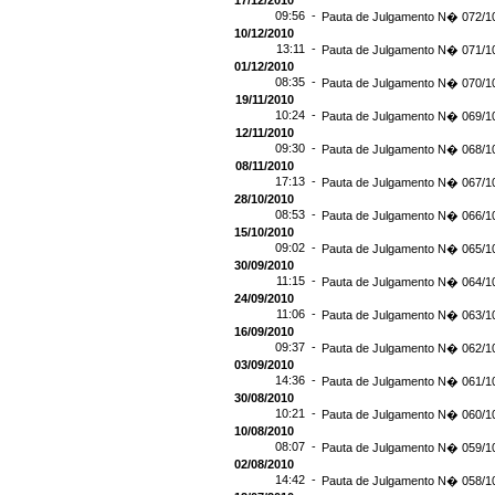
17/12/2010
09:56 -
Pauta de Julgamento N� 072/10
10/12/2010
13:11 -
Pauta de Julgamento N� 071/10
01/12/2010
08:35 -
Pauta de Julgamento N� 070/10
19/11/2010
10:24 -
Pauta de Julgamento N� 069/10
12/11/2010
09:30 -
Pauta de Julgamento N� 068/10
08/11/2010
17:13 -
Pauta de Julgamento N� 067/10
28/10/2010
08:53 -
Pauta de Julgamento N� 066/10
15/10/2010
09:02 -
Pauta de Julgamento N� 065/10
30/09/2010
11:15 -
Pauta de Julgamento N� 064/10
24/09/2010
11:06 -
Pauta de Julgamento N� 063/10
16/09/2010
09:37 -
Pauta de Julgamento N� 062/10
03/09/2010
14:36 -
Pauta de Julgamento N� 061/10
30/08/2010
10:21 -
Pauta de Julgamento N� 060/10
10/08/2010
08:07 -
Pauta de Julgamento N� 059/10
02/08/2010
14:42 -
Pauta de Julgamento N� 058/10