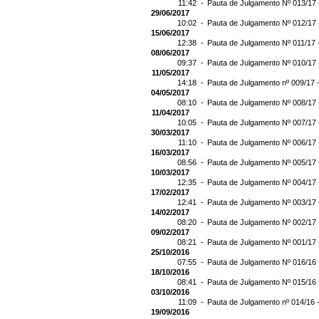
11:42 -
Pauta de Julgamento Nº 013/17 
29/06/2017
10:02 -
Pauta de Julgamento Nº 012/17 
15/06/2017
12:38 -
Pauta de Julgamento Nº 011/17 
08/06/2017
09:37 -
Pauta de Julgamento Nº 010/17 
11/05/2017
14:18 -
Pauta de Julgamento nº 009/17 
04/05/2017
08:10 -
Pauta de Julgamento Nº 008/17 
11/04/2017
10:05 -
Pauta de Julgamento Nº 007/17 
30/03/2017
11:10 -
Pauta de Julgamento Nº 006/17 
16/03/2017
08:56 -
Pauta de Julgamento Nº 005/17 
10/03/2017
12:35 -
Pauta de Julgamento Nº 004/17 
17/02/2017
12:41 -
Pauta de Julgamento Nº 003/17 
14/02/2017
08:20 -
Pauta de Julgamento Nº 002/17 
09/02/2017
08:21 -
Pauta de Julgamento Nº 001/17 
25/10/2016
07:55 -
Pauta de Julgamento Nº 016/16 
18/10/2016
08:41 -
Pauta de Julgamento Nº 015/16 
03/10/2016
11:09 -
Pauta de Julgamento nº 014/16 
19/09/2016