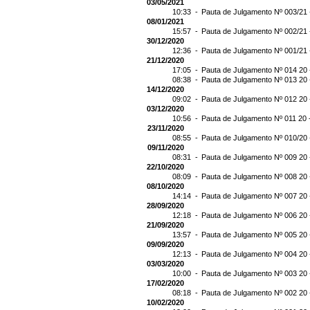
03/05/2021
10:33 -
Pauta de Julgamento Nº 003/21 
08/01/2021
15:57 -
Pauta de Julgamento Nº 002/21 
30/12/2020
12:36 -
Pauta de Julgamento Nº 001/21 
21/12/2020
17:05 -
Pauta de Julgamento Nº 014 20 
08:38 -
Pauta de Julgamento Nº 013 20 
14/12/2020
09:02 -
Pauta de Julgamento Nº 012 20 
03/12/2020
10:56 -
Pauta de Julgamento Nº 011 20 
23/11/2020
08:55 -
Pauta de Julgamento Nº 010/20 
09/11/2020
08:31 -
Pauta de Julgamento Nº 009 20 
22/10/2020
08:09 -
Pauta de Julgamento Nº 008 20 
08/10/2020
14:14 -
Pauta de Julgamento Nº 007 20 
28/09/2020
12:18 -
Pauta de Julgamento Nº 006 20 
21/09/2020
13:57 -
Pauta de Julgamento Nº 005 20 
09/09/2020
12:13 -
Pauta de Julgamento Nº 004 20 
03/03/2020
10:00 -
Pauta de Julgamento Nº 003 20 
17/02/2020
08:18 -
Pauta de Julgamento Nº 002 20 
10/02/2020