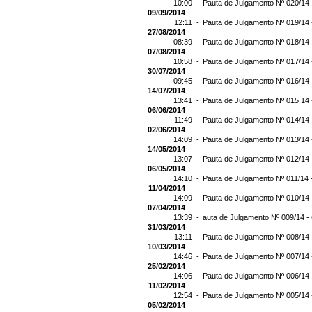
10:00 -
Pauta de Julgamento Nº 020/14 
09/09/2014
12:11 -
Pauta de Julgamento Nº 019/14 
27/08/2014
08:39 -
Pauta de Julgamento Nº 018/14 
07/08/2014
10:58 -
Pauta de Julgamento Nº 017/14 
30/07/2014
09:45 -
Pauta de Julgamento Nº 016/14 
14/07/2014
13:41 -
Pauta de Julgamento Nº 015 14 
06/06/2014
11:49 -
Pauta de Julgamento Nº 014/14 
02/06/2014
14:09 -
Pauta de Julgamento Nº 013/14 
14/05/2014
13:07 -
Pauta de Julgamento Nº 012/14 
06/05/2014
14:10 -
Pauta de Julgamento Nº 011/14 
11/04/2014
14:09 -
Pauta de Julgamento Nº 010/14 
07/04/2014
13:39 -
auta de Julgamento Nº 009/14 -
31/03/2014
13:11 -
Pauta de Julgamento Nº 008/14 
10/03/2014
14:46 -
Pauta de Julgamento Nº 007/14 
25/02/2014
14:06 -
Pauta de Julgamento Nº 006/14 
11/02/2014
12:54 -
Pauta de Julgamento Nº 005/14 
05/02/2014