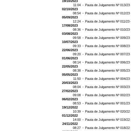
19/10/2023
11:04 -
Pauta de Julgamento Nº 013/23 
02/10/2023
08:54 -
Pauta de Julgamento Nº 012/23 
05/09/2023
12:24 -
Pauta de Julgamento Nº 011/23 
17/08/2023
08:36 -
Pauta de Julgamento Nº 010/23 
03/08/2023
09:58 -
Pauta de Julgamento Nº 009/23 
10/07/2023
09:33 -
Pauta de Julgamento Nº 008/23 
22/06/2023
09:20 -
Pauta de Julgamento Nº 007/23 
01/06/2023
08:14 -
Pauta de Julgamento Nº 006/23 
22/05/2023
08:38 -
Pauta de Julgamento Nº 005/23 
05/05/2023
11:50 -
Pauta de Julgamento Nº 004/23 
20/03/2023
08:04 -
Pauta de Julgamento Nº 003/23 
27/02/2023
09:08 -
Pauta de Julgamento Nº 002/23 
06/02/2023
08:53 -
Pauta de Julgamento Nº 001/23 
19/12/2022
10:39 -
Pauta de Julgamento Nº 020/22 
01/12/2022
14:00 -
Pauta de Julgamento Nº 019/22 
24/11/2022
08:27 -
Pauta de Julgamento Nº 018/22 