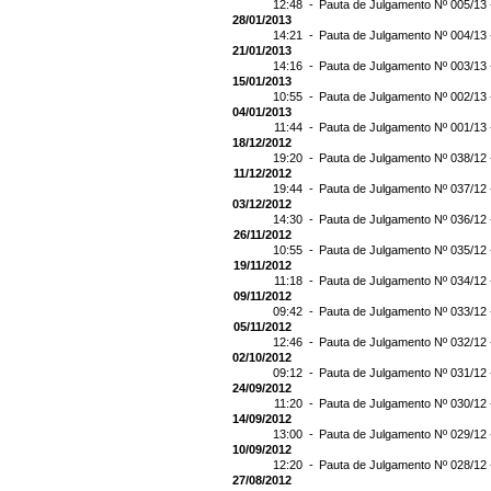
12:48 -
Pauta de Julgamento Nº 005/13 
28/01/2013
14:21 -
Pauta de Julgamento Nº 004/13 
21/01/2013
14:16 -
Pauta de Julgamento Nº 003/13 
15/01/2013
10:55 -
Pauta de Julgamento Nº 002/13 
04/01/2013
11:44 -
Pauta de Julgamento Nº 001/13 
18/12/2012
19:20 -
Pauta de Julgamento Nº 038/12 
11/12/2012
19:44 -
Pauta de Julgamento Nº 037/12 
03/12/2012
14:30 -
Pauta de Julgamento Nº 036/12 
26/11/2012
10:55 -
Pauta de Julgamento Nº 035/12 
19/11/2012
11:18 -
Pauta de Julgamento Nº 034/12 
09/11/2012
09:42 -
Pauta de Julgamento Nº 033/12 
05/11/2012
12:46 -
Pauta de Julgamento Nº 032/12 
02/10/2012
09:12 -
Pauta de Julgamento Nº 031/12 
24/09/2012
11:20 -
Pauta de Julgamento Nº 030/12 
14/09/2012
13:00 -
Pauta de Julgamento Nº 029/12 
10/09/2012
12:20 -
Pauta de Julgamento Nº 028/12 
27/08/2012