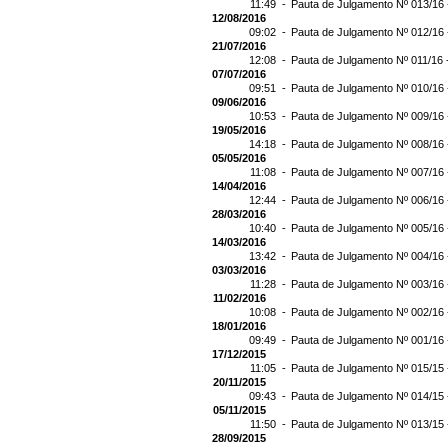
11:49 -
Pauta de Julgamento Nº 013/16 
12/08/2016
09:02 -
Pauta de Julgamento Nº 012/16 
21/07/2016
12:08 -
Pauta de Julgamento Nº 011/16 
07/07/2016
09:51 -
Pauta de Julgamento Nº 010/16 
09/06/2016
10:53 -
Pauta de Julgamento Nº 009/16 
19/05/2016
14:18 -
Pauta de Julgamento Nº 008/16 
05/05/2016
11:08 -
Pauta de Julgamento Nº 007/16 
14/04/2016
12:44 -
Pauta de Julgamento Nº 006/16 
28/03/2016
10:40 -
Pauta de Julgamento Nº 005/16 
14/03/2016
13:42 -
Pauta de Julgamento Nº 004/16 
03/03/2016
11:28 -
Pauta de Julgamento Nº 003/16 
11/02/2016
10:08 -
Pauta de Julgamento Nº 002/16 
18/01/2016
09:49 -
Pauta de Julgamento Nº 001/16 
17/12/2015
11:05 -
Pauta de Julgamento Nº 015/15 
20/11/2015
09:43 -
Pauta de Julgamento Nº 014/15 
05/11/2015
11:50 -
Pauta de Julgamento Nº 013/15 
28/09/2015