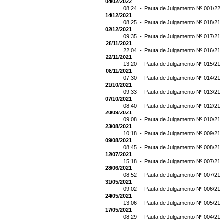
04/02/2022
08:24 -
Pauta de Julgamento Nº 001/22 
14/12/2021
08:25 -
Pauta de Julgamento Nº 018/21 
02/12/2021
09:35 -
Pauta de Julgamento Nº 017/21 
28/11/2021
22:04 -
Pauta de Julgamento Nº 016/21 
22/11/2021
13:20 -
Pauta de Julgamento Nº 015/21 
08/11/2021
07:30 -
Pauta de Julgamento Nº 014/21 
21/10/2021
09:33 -
Pauta de Julgamento Nº 013/21 
07/10/2021
08:40 -
Pauta de Julgamento Nº 012/21 
20/09/2021
09:08 -
Pauta de Julgamento Nº 010/21 
23/08/2021
10:18 -
Pauta de Julgamento Nº 009/21 
09/08/2021
08:45 -
Pauta de Julgamento Nº 008/21 
12/07/2021
15:18 -
Pauta de Julgamento Nº 007/21 
28/06/2021
08:52 -
Pauta de Julgamento Nº 007/2
31/05/2021
09:02 -
Pauta de Julgamento Nº 006/21 
24/05/2021
13:06 -
Pauta de Julgamento Nº 005/21 
17/05/2021
08:29 -
Pauta de Julgamento Nº 004/21 