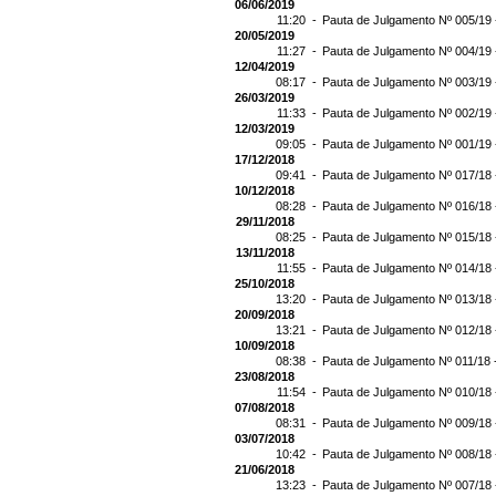
06/06/2019
11:20 -
Pauta de Julgamento Nº 005/19 
20/05/2019
11:27 -
Pauta de Julgamento Nº 004/19 
12/04/2019
08:17 -
Pauta de Julgamento Nº 003/19 
26/03/2019
11:33 -
Pauta de Julgamento Nº 002/19 
12/03/2019
09:05 -
Pauta de Julgamento Nº 001/19 
17/12/2018
09:41 -
Pauta de Julgamento Nº 017/18 
10/12/2018
08:28 -
Pauta de Julgamento Nº 016/18 
29/11/2018
08:25 -
Pauta de Julgamento Nº 015/18 
13/11/2018
11:55 -
Pauta de Julgamento Nº 014/18 
25/10/2018
13:20 -
Pauta de Julgamento Nº 013/18 
20/09/2018
13:21 -
Pauta de Julgamento Nº 012/18 
10/09/2018
08:38 -
Pauta de Julgamento Nº 011/18 
23/08/2018
11:54 -
Pauta de Julgamento Nº 010/18 
07/08/2018
08:31 -
Pauta de Julgamento Nº 009/18 
03/07/2018
10:42 -
Pauta de Julgamento Nº 008/18 
21/06/2018
13:23 -
Pauta de Julgamento Nº 007/18 