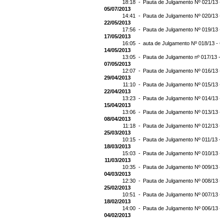
18:18 -
Pauta de Julgamento Nº 021/13 
05/07/2013
14:41 -
Pauta de Julgamento Nº 020/13 
22/05/2013
17:56 -
Pauta de Julgamento Nº 019/13 
17/05/2013
16:05 -
auta de Julgamento Nº 018/13 -
14/05/2013
13:05 -
Pauta de Julgamento nº 017/13 
07/05/2013
12:07 -
Pauta de Julgamento Nº 016/13 
29/04/2013
11:10 -
Pauta de Julgamento Nº 015/13 
22/04/2013
13:23 -
Pauta de Julgamento Nº 014/13 
15/04/2013
13:06 -
Pauta de Julgamento Nº 013/13 
08/04/2013
11:18 -
Pauta de Julgamento Nº 012/13 
25/03/2013
10:15 -
Pauta de Julgamento Nº 011/13 
18/03/2013
15:03 -
Pauta de Julgamento Nº 010/13 
11/03/2013
10:35 -
Pauta de Julgamento Nº 009/13 
04/03/2013
12:30 -
Pauta de Julgamento Nº 008/13 
25/02/2013
10:51 -
Pauta de Julgamento Nº 007/13 
18/02/2013
14:00 -
Pauta de Julgamento Nº 006/13 
04/02/2013