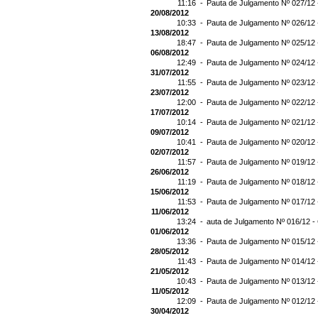
11:16 -
Pauta de Julgamento Nº 027/12 
20/08/2012
10:33 -
Pauta de Julgamento Nº 026/12 
13/08/2012
18:47 -
Pauta de Julgamento Nº 025/12 
06/08/2012
12:49 -
Pauta de Julgamento Nº 024/12 
31/07/2012
11:55 -
Pauta de Julgamento Nº 023/12 
23/07/2012
12:00 -
Pauta de Julgamento Nº 022/12 
17/07/2012
10:14 -
Pauta de Julgamento Nº 021/12 
09/07/2012
10:41 -
Pauta de Julgamento Nº 020/12 
02/07/2012
11:57 -
Pauta de Julgamento Nº 019/12 
26/06/2012
11:19 -
Pauta de Julgamento Nº 018/12 
15/06/2012
11:53 -
Pauta de Julgamento Nº 017/12 
11/06/2012
13:24 -
auta de Julgamento Nº 016/12 -
01/06/2012
13:36 -
Pauta de Julgamento Nº 015/12 
28/05/2012
11:43 -
Pauta de Julgamento Nº 014/12 
21/05/2012
10:43 -
Pauta de Julgamento Nº 013/12 
11/05/2012
12:09 -
Pauta de Julgamento Nº 012/12 
30/04/2012