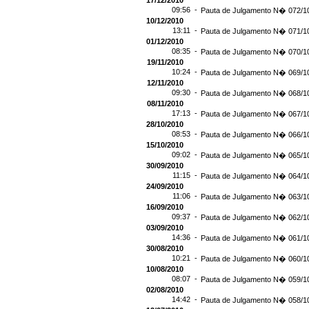
17/12/2010
09:56 -
Pauta de Julgamento N� 072/10
10/12/2010
13:11 -
Pauta de Julgamento N� 071/10
01/12/2010
08:35 -
Pauta de Julgamento N� 070/10
19/11/2010
10:24 -
Pauta de Julgamento N� 069/10
12/11/2010
09:30 -
Pauta de Julgamento N� 068/10
08/11/2010
17:13 -
Pauta de Julgamento N� 067/10
28/10/2010
08:53 -
Pauta de Julgamento N� 066/10
15/10/2010
09:02 -
Pauta de Julgamento N� 065/10
30/09/2010
11:15 -
Pauta de Julgamento N� 064/10
24/09/2010
11:06 -
Pauta de Julgamento N� 063/10
16/09/2010
09:37 -
Pauta de Julgamento N� 062/10
03/09/2010
14:36 -
Pauta de Julgamento N� 061/10
30/08/2010
10:21 -
Pauta de Julgamento N� 060/10
10/08/2010
08:07 -
Pauta de Julgamento N� 059/10
02/08/2010
14:42 -
Pauta de Julgamento N� 058/10