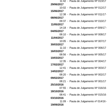
11:42 -
Pauta de Julgamento Nº 013/17 
29/06/2017
10:02 -
Pauta de Julgamento Nº 012/17 
15/06/2017
12:38 -
Pauta de Julgamento Nº 011/17 
08/06/2017
09:37 -
Pauta de Julgamento Nº 010/17 
11/05/2017
14:18 -
Pauta de Julgamento nº 009/17 
04/05/2017
08:10 -
Pauta de Julgamento Nº 008/17 
11/04/2017
10:05 -
Pauta de Julgamento Nº 007/17 
30/03/2017
11:10 -
Pauta de Julgamento Nº 006/17 
16/03/2017
08:56 -
Pauta de Julgamento Nº 005/17 
10/03/2017
12:35 -
Pauta de Julgamento Nº 004/17 
17/02/2017
12:41 -
Pauta de Julgamento Nº 003/17 
14/02/2017
08:20 -
Pauta de Julgamento Nº 002/17 
09/02/2017
08:21 -
Pauta de Julgamento Nº 001/17 
25/10/2016
07:55 -
Pauta de Julgamento Nº 016/16 
18/10/2016
08:41 -
Pauta de Julgamento Nº 015/16 
03/10/2016
11:09 -
Pauta de Julgamento nº 014/16 
19/09/2016