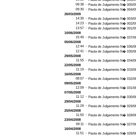
09:38 -
Pauta de Julgamento N� 005/09
09:30 -
Pauta de Julgamento N� 004/09
26/03/2009
14:30 -
Pauta de Julgamento N� 003/09
14:23 -
Pauta de Julgamento N� 002/09
13:57 -
Pauta de Julgamento N� 001/09
10/06/2008
15:49 -
Pauta de Julgamento N� 037/08
05/06/2008
12:44 -
Pauta de Julgamento N� 036/08
12:41 -
Pauta de Julgamento N� 035/08
29/05/2008
11:55 -
Pauta de Julgamento N� 034/08
22/05/2008
11:19 -
Pauta de Julgamento N� 033/08
16/05/2008
08:07 -
Pauta de Julgamento N� 032/08
09/05/2008
12:09 -
Pauta de Julgamento N� 031/08
07/05/2008
11:12 -
Pauta de Julgamento N� 030/08
29/04/2008
11:29 -
Pauta de Julgamento N� 029/08
25/04/2008
11:50 -
Pauta de Julgamento N� 028/08
23/04/2008
09:11 -
Pauta de Julgamento N� 027/08
16/04/2008
11:51 -
Pauta de Julgamento N� 026/08