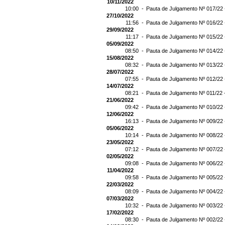
10/11/2022
10:00 -
Pauta de Julgamento Nº 017/22 
27/10/2022
11:56 -
Pauta de Julgamento Nº 016/22 
29/09/2022
11:17 -
Pauta de Julgamento Nº 015/22 
05/09/2022
08:50 -
Pauta de Julgamento Nº 014/22 
15/08/2022
08:32 -
Pauta de Julgamento Nº 013/22 
28/07/2022
07:55 -
Pauta de Julgamento Nº 012/22 
14/07/2022
08:21 -
Pauta de Julgamento Nº 011/22 
21/06/2022
09:42 -
Pauta de Julgamento Nº 010/22 
12/06/2022
16:13 -
Pauta de Julgamento Nº 009/22 
05/06/2022
10:14 -
Pauta de Julgamento Nº 008/22 
23/05/2022
07:12 -
Pauta de Julgamento Nº 007/22 
02/05/2022
09:08 -
Pauta de Julgamento Nº 006/22 
11/04/2022
09:58 -
Pauta de Julgamento Nº 005/22 
22/03/2022
08:09 -
Pauta de Julgamento Nº 004/22 
07/03/2022
10:32 -
Pauta de Julgamento Nº 003/22 
17/02/2022
08:30 -
Pauta de Julgamento Nº 002/22 