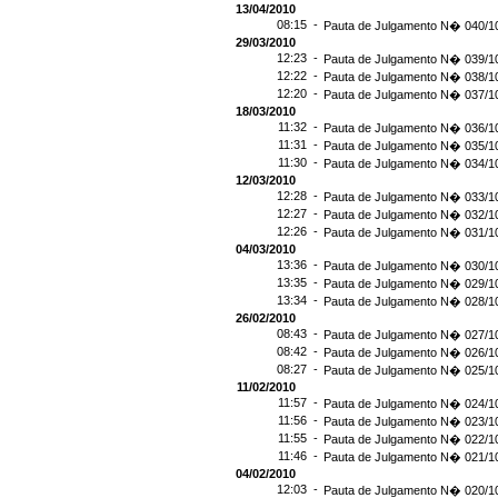
13/04/2010
08:15 -
Pauta de Julgamento N� 040/10
29/03/2010
12:23 -
Pauta de Julgamento N� 039/10
12:22 -
Pauta de Julgamento N� 038/10
12:20 -
Pauta de Julgamento N� 037/10
18/03/2010
11:32 -
Pauta de Julgamento N� 036/10
11:31 -
Pauta de Julgamento N� 035/10
11:30 -
Pauta de Julgamento N� 034/10
12/03/2010
12:28 -
Pauta de Julgamento N� 033/10
12:27 -
Pauta de Julgamento N� 032/10
12:26 -
Pauta de Julgamento N� 031/10
04/03/2010
13:36 -
Pauta de Julgamento N� 030/10
13:35 -
Pauta de Julgamento N� 029/10
13:34 -
Pauta de Julgamento N� 028/10
26/02/2010
08:43 -
Pauta de Julgamento N� 027/10
08:42 -
Pauta de Julgamento N� 026/10
08:27 -
Pauta de Julgamento N� 025/10
11/02/2010
11:57 -
Pauta de Julgamento N� 024/10
11:56 -
Pauta de Julgamento N� 023/10
11:55 -
Pauta de Julgamento N� 022/10
11:46 -
Pauta de Julgamento N� 021/10
04/02/2010
12:03 -
Pauta de Julgamento N� 020/10