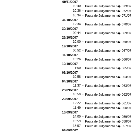
09/11/2007
10:40 -
Pauta de Julgamento n� 073/07
10:36 -
Pauta de Julgamento n� 072/07
10:34 -
Pauta de Julgamento n� 071/07
31/10/2007
12:34 -
Pauta de Julgamento n� 070/07
30/10/2007
09:44 -
Pauta de Julgamento n� 069/07
26/10/2007
10:00 -
Pauta de Julgamento n� 068/07
19/10/2007
08:52 -
Pauta de Julgamento n� 067/07
11/10/2007
13:26 -
Pauta de Julgamento n� 066/07
10/10/2007
11:50 -
Pauta de Julgamento n� 065/07
08/10/2007
10:58 -
Pauta de Julgamento n� 064/07
04/10/2007
11:37 -
Pauta de Julgamento n� 063/07
28/09/2007
10:59 -
Pauta de Julgamento n� 062/07
20/09/2007
12:22 -
Pauta de Julgamento n� 061/07
11:49 -
Pauta de Julgamento n� 060/07
13/09/2007
14:00 -
Pauta de Julgamento n� 059/07
13:59 -
Pauta de Julgamento n� 058/07
13:57 -
Pauta de Julgamento n� 057/07
05/09/2007