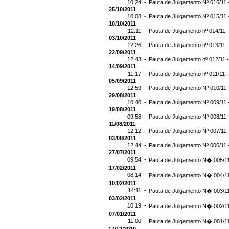
10:24 -
Pauta de Julgamento Nº 016/11 
25/10/2011
10:08 -
Pauta de Julgamento Nº 015/11 
10/10/2011
12:11 -
Pauta de Julgamento nº 014/11 
03/10/2011
12:26 -
Pauta de Julgamento nº 013/11 
22/09/2011
12:43 -
Pauta de Julgamento nº 012/11 
14/09/2011
11:17 -
Pauta de Julgamento nº 011/11 
05/09/2011
12:59 -
Pauta de Julgamento Nº 010/11 
29/08/2011
10:40 -
Pauta de Julgamento Nº 009/11 
19/08/2011
09:58 -
Pauta de Julgamento Nº 008/11 
11/08/2011
12:12 -
Pauta de Julgamento Nº 007/11 
03/08/2011
12:44 -
Pauta de Julgamento Nº 006/11 
27/07/2011
09:54 -
Pauta de Julgamento N� 005/11
17/02/2011
08:14 -
Pauta de Julgamento N� 004/11
10/02/2011
14:11 -
Pauta de Julgamento N� 003/11
03/02/2011
10:19 -
Pauta de Julgamento N� 002/11
07/01/2011
11:00 -
Pauta de Julgamento N� 001/11