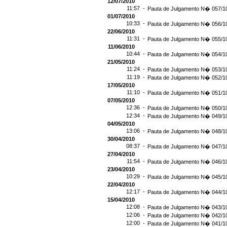
12/07/2010
11:57 -
Pauta de Julgamento N� 057/10
01/07/2010
10:33 -
Pauta de Julgamento N� 056/10
22/06/2010
11:31 -
Pauta de Julgamento N� 055/10
11/06/2010
10:44 -
Pauta de Julgamento N� 054/10
21/05/2010
11:24 -
Pauta de Julgamento N� 053/10
11:19 -
Pauta de Julgamento N� 052/10
17/05/2010
11:10 -
Pauta de Julgamento N� 051/10
07/05/2010
12:36 -
Pauta de Julgamento N� 050/10
12:34 -
Pauta de Julgamento N� 049/10
04/05/2010
13:06 -
Pauta de Julgamento N� 048/10
30/04/2010
08:37 -
Pauta de Julgamento N� 047/10
27/04/2010
11:54 -
Pauta de Julgamento N� 046/10
23/04/2010
10:29 -
Pauta de Julgamento N� 045/10
22/04/2010
12:17 -
Pauta de Julgamento N� 044/10
15/04/2010
12:08 -
Pauta de Julgamento N� 043/10
12:06 -
Pauta de Julgamento N� 042/10
12:00 -
Pauta de Julgamento N� 041/10