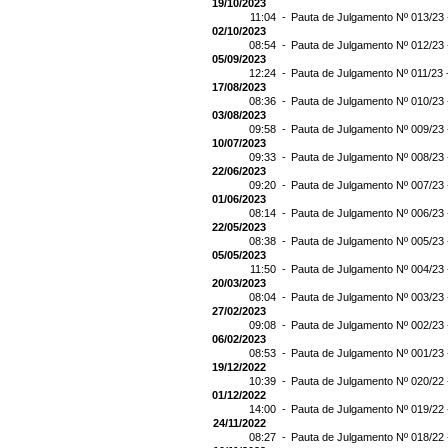
19/10/2023
11:04 -
Pauta de Julgamento Nº 013/23 
02/10/2023
08:54 -
Pauta de Julgamento Nº 012/23 
05/09/2023
12:24 -
Pauta de Julgamento Nº 011/23 
17/08/2023
08:36 -
Pauta de Julgamento Nº 010/23 
03/08/2023
09:58 -
Pauta de Julgamento Nº 009/23 
10/07/2023
09:33 -
Pauta de Julgamento Nº 008/23 
22/06/2023
09:20 -
Pauta de Julgamento Nº 007/23 
01/06/2023
08:14 -
Pauta de Julgamento Nº 006/23 
22/05/2023
08:38 -
Pauta de Julgamento Nº 005/23 
05/05/2023
11:50 -
Pauta de Julgamento Nº 004/23 
20/03/2023
08:04 -
Pauta de Julgamento Nº 003/23 
27/02/2023
09:08 -
Pauta de Julgamento Nº 002/23 
06/02/2023
08:53 -
Pauta de Julgamento Nº 001/23 
19/12/2022
10:39 -
Pauta de Julgamento Nº 020/22 
01/12/2022
14:00 -
Pauta de Julgamento Nº 019/22 
24/11/2022
08:27 -
Pauta de Julgamento Nº 018/22 