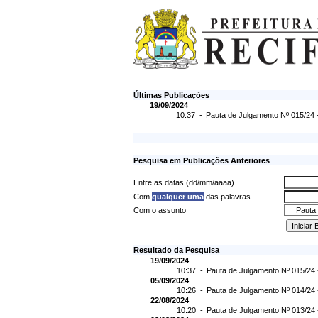
Últimas Publicações
19/09/2024
10:37 -
Pauta de Julgamento Nº 015/24 
Pesquisa em Publicações Anteriores
Entre as datas (dd/mm/aaaa)
Com
qualquer uma
das palavras
Com o assunto
Resultado da Pesquisa
19/09/2024
10:37 -
Pauta de Julgamento Nº 015/24 
05/09/2024
10:26 -
Pauta de Julgamento Nº 014/24 
22/08/2024
10:20 -
Pauta de Julgamento Nº 013/24 