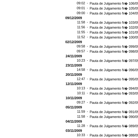
09:02 -
Pauta de Julgamento N� 106/09
09:01 -
Pauta de Julgamento N� 105/09
09:00 -
Pauta de Julgamento N� 104/09
09/12/2009
11:58 -
Pauta de Julgamento N� 103/09
11:56 -
Pauta de Julgamento N� 102/09
11:55 -
Pauta de Julgamento N� 101/09
11:52 -
Pauta de Julgamento N� 100/09
02/12/2009
09:58 -
Pauta de Julgamento N� 099/09
09:57 -
Pauta de Julgamento N� 098/09
24/11/2009
10:23 -
Pauta de Julgamento N� 097/09
23/11/2009
14:58 -
Pauta de Julgamento N� 096/09
20/11/2009
12:47 -
Pauta de Julgamento N� 095/09
12/11/2009
10:13 -
Pauta de Julgamento N� 094/09
10:11 -
Pauta de Julgamento N� 093/09
10/11/2009
09:27 -
Pauta de Julgamento N� 092/09
05/11/2009
11:59 -
Pauta de Julgamento N� 091/09
11:58 -
Pauta de Julgamento N� 090/09
04/11/2009
11:28 -
Pauta de Julgamento N� 089/09
03/11/2009
10:33 -
Pauta de Julgamento N� 088/09