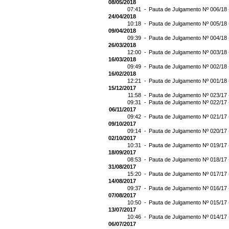
08/05/2018
07:41 -
Pauta de Julgamento Nº 006/18 
24/04/2018
10:18 -
Pauta de Julgamento Nº 005/18 
09/04/2018
09:39 -
Pauta de Julgamento Nº 004/18 
26/03/2018
12:00 -
Pauta de Julgamento Nº 003/18 
16/03/2018
09:49 -
Pauta de Julgamento Nº 002/18 
16/02/2018
12:21 -
Pauta de Julgamento Nº 001/18 
15/12/2017
11:58 -
Pauta de Julgamento Nº 023/17 
09:31 -
Pauta de Julgamento Nº 022/17 
06/11/2017
09:42 -
Pauta de Julgamento Nº 021/17 
09/10/2017
09:14 -
Pauta de Julgamento Nº 020/17 
02/10/2017
10:31 -
Pauta de Julgamento Nº 019/17 
18/09/2017
08:53 -
Pauta de Julgamento Nº 018/17 
31/08/2017
15:20 -
Pauta de Julgamento Nº 017/17 
14/08/2017
09:37 -
Pauta de Julgamento Nº 016/17 
07/08/2017
10:50 -
Pauta de Julgamento Nº 015/17 
13/07/2017
10:46 -
Pauta de Julgamento Nº 014/17 
06/07/2017