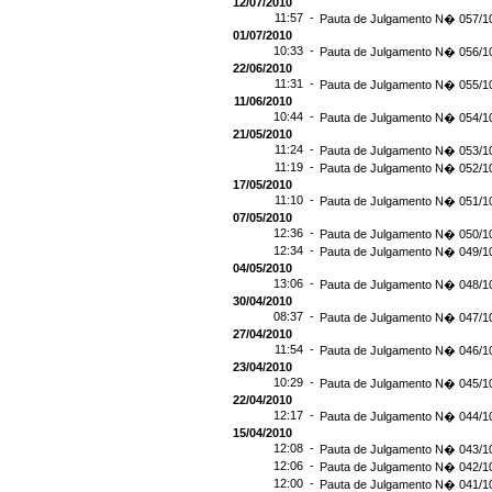
12/07/2010
11:57 -
Pauta de Julgamento N� 057/10
01/07/2010
10:33 -
Pauta de Julgamento N� 056/10
22/06/2010
11:31 -
Pauta de Julgamento N� 055/10
11/06/2010
10:44 -
Pauta de Julgamento N� 054/10
21/05/2010
11:24 -
Pauta de Julgamento N� 053/10
11:19 -
Pauta de Julgamento N� 052/10
17/05/2010
11:10 -
Pauta de Julgamento N� 051/10
07/05/2010
12:36 -
Pauta de Julgamento N� 050/10
12:34 -
Pauta de Julgamento N� 049/10
04/05/2010
13:06 -
Pauta de Julgamento N� 048/10
30/04/2010
08:37 -
Pauta de Julgamento N� 047/10
27/04/2010
11:54 -
Pauta de Julgamento N� 046/10
23/04/2010
10:29 -
Pauta de Julgamento N� 045/10
22/04/2010
12:17 -
Pauta de Julgamento N� 044/10
15/04/2010
12:08 -
Pauta de Julgamento N� 043/10
12:06 -
Pauta de Julgamento N� 042/10
12:00 -
Pauta de Julgamento N� 041/10