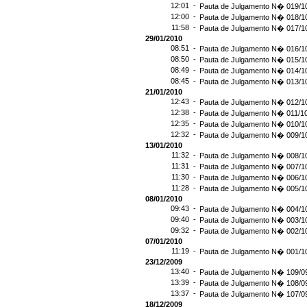
12:01 -
Pauta de Julgamento N� 019/10
12:00 -
Pauta de Julgamento N� 018/10
11:58 -
Pauta de Julgamento N� 017/10
29/01/2010
08:51 -
Pauta de Julgamento N� 016/10
08:50 -
Pauta de Julgamento N� 015/10
08:49 -
Pauta de Julgamento N� 014/10
08:45 -
Pauta de Julgamento N� 013/10
21/01/2010
12:43 -
Pauta de Julgamento N� 012/10
12:38 -
Pauta de Julgamento N� 011/10
12:35 -
Pauta de Julgamento N� 010/10
12:32 -
Pauta de Julgamento N� 009/10
13/01/2010
11:32 -
Pauta de Julgamento N� 008/10
11:31 -
Pauta de Julgamento N� 007/10
11:30 -
Pauta de Julgamento N� 006/10
11:28 -
Pauta de Julgamento N� 005/10
08/01/2010
09:43 -
Pauta de Julgamento N� 004/10
09:40 -
Pauta de Julgamento N� 003/10
09:32 -
Pauta de Julgamento N� 002/10
07/01/2010
11:19 -
Pauta de Julgamento N� 001/10
23/12/2009
13:40 -
Pauta de Julgamento N� 109/09
13:39 -
Pauta de Julgamento N� 108/09
13:37 -
Pauta de Julgamento N� 107/09
18/12/2009