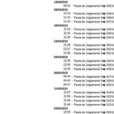
13/04/2010
08:15 -
Pauta de Julgamento N� 040/10
29/03/2010
12:23 -
Pauta de Julgamento N� 039/10
12:22 -
Pauta de Julgamento N� 038/10
12:20 -
Pauta de Julgamento N� 037/10
18/03/2010
11:32 -
Pauta de Julgamento N� 036/10
11:31 -
Pauta de Julgamento N� 035/10
11:30 -
Pauta de Julgamento N� 034/10
12/03/2010
12:28 -
Pauta de Julgamento N� 033/10
12:27 -
Pauta de Julgamento N� 032/10
12:26 -
Pauta de Julgamento N� 031/10
04/03/2010
13:36 -
Pauta de Julgamento N� 030/10
13:35 -
Pauta de Julgamento N� 029/10
13:34 -
Pauta de Julgamento N� 028/10
26/02/2010
08:43 -
Pauta de Julgamento N� 027/10
08:42 -
Pauta de Julgamento N� 026/10
08:27 -
Pauta de Julgamento N� 025/10
11/02/2010
11:57 -
Pauta de Julgamento N� 024/10
11:56 -
Pauta de Julgamento N� 023/10
11:55 -
Pauta de Julgamento N� 022/10
11:46 -
Pauta de Julgamento N� 021/10
04/02/2010
12:03 -
Pauta de Julgamento N� 020/10