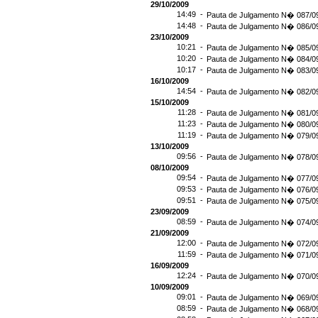
29/10/2009
14:49 -
Pauta de Julgamento N� 087/09
14:48 -
Pauta de Julgamento N� 086/09
23/10/2009
10:21 -
Pauta de Julgamento N� 085/09
10:20 -
Pauta de Julgamento N� 084/09
10:17 -
Pauta de Julgamento N� 083/09
16/10/2009
14:54 -
Pauta de Julgamento N� 082/09
15/10/2009
11:28 -
Pauta de Julgamento N� 081/09
11:23 -
Pauta de Julgamento N� 080/09
11:19 -
Pauta de Julgamento N� 079/09
13/10/2009
09:56 -
Pauta de Julgamento N� 078/09
08/10/2009
09:54 -
Pauta de Julgamento N� 077/09
09:53 -
Pauta de Julgamento N� 076/09
09:51 -
Pauta de Julgamento N� 075/09
23/09/2009
08:59 -
Pauta de Julgamento N� 074/09
21/09/2009
12:00 -
Pauta de Julgamento N� 072/09
11:59 -
Pauta de Julgamento N� 071/09
16/09/2009
12:24 -
Pauta de Julgamento N� 070/09
10/09/2009
09:01 -
Pauta de Julgamento N� 069/09
08:59 -
Pauta de Julgamento N� 068/09