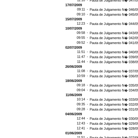
11:10 -
Pauta de Julgamento N� 047/09
17/07/2009
09:11 -
Pauta de Julgamento N� 046/09
09:10 -
Pauta de Julgamento N� 045/09
15/07/2009
12:23 -
Pauta de Julgamento N� 044/09
10/07/2009
09:58 -
Pauta de Julgamento N� 043/09
09:55 -
Pauta de Julgamento N� 042/09
09:52 -
Pauta de Julgamento N� 041/09
02/07/2009
11:51 -
Pauta de Julgamento N� 040/09
11:47 -
Pauta de Julgamento N� 039/09
11:44 -
Pauta de Julgamento N� 038/09
26/06/2009
11:08 -
Pauta de Julgamento N� 037/09
10:59 -
Pauta de Julgamento N� 036/09
18/06/2009
09:18 -
Pauta de Julgamento N� 035/09
09:04 -
Pauta de Julgamento N� 034/09
11/06/2009
10:14 -
Pauta de Julgamento N� 033/09
09:35 -
Pauta de Julgamento N� 032/09
09:28 -
Pauta de Julgamento N� 031/09
04/06/2009
12:44 -
Pauta de Julgamento N� 030/09
12:43 -
Pauta de Julgamento N� 029/09
12:41 -
Pauta de Julgamento N� 028/09
01/06/2009
11:51 -
Pauta de Julgamento N� 027/09