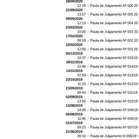
28/09/2020
12:18 -
Pauta de Julgamento Nº 006 20 
21/09/2020
13:57 -
Pauta de Julgamento Nº 005 20 
09/09/2020
12:13 -
Pauta de Julgamento Nº 004 20 
03/03/2020
10:00 -
Pauta de Julgamento Nº 003 20 
17/02/2020
08:18 -
Pauta de Julgamento Nº 002 20 
10/02/2020
12:00 -
Pauta de Julgamento Nº 001 20 
05/12/2019
10:37 -
Pauta de Julgamento Nº 015/19 
28/11/2019
10:48 -
Pauta de Julgamento Nº 014/19 
14/11/2019
07:50 -
Pauta de Julgamento Nº 013/19 
23/10/2019
11:10 -
Pauta de Julgamento Nº 012/19 
23/09/2019
09:44 -
Pauta de Julgamento Nº 011/19 
02/09/2019
13:56 -
Pauta de Julgamento Nº 010/19 
12/08/2019
14:08 -
Pauta de Julgamento Nº 009/19 
05/08/2019
11:46 -
Pauta de Julgamento Nº 008/19 
01/07/2019
09:23 -
Pauta de Julgamento Nº 007/19 
21/06/2019
09:10 -
Pauta de Julgamento N 006/19 -