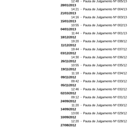
12:48 -
Pauta de Julgamento Nº 005/13 
28/01/2013
14:21 -
Pauta de Julgamento Nº 004/13 
21/01/2013
14:16 -
Pauta de Julgamento Nº 003/13 
15/01/2013
10:55 -
Pauta de Julgamento Nº 002/13 
04/01/2013
11:44 -
Pauta de Julgamento Nº 001/13 
18/12/2012
19:20 -
Pauta de Julgamento Nº 038/12 
11/12/2012
19:44 -
Pauta de Julgamento Nº 037/12 
03/12/2012
14:30 -
Pauta de Julgamento Nº 036/12 
26/11/2012
10:55 -
Pauta de Julgamento Nº 035/12 
19/11/2012
11:18 -
Pauta de Julgamento Nº 034/12 
09/11/2012
09:42 -
Pauta de Julgamento Nº 033/12 
05/11/2012
12:46 -
Pauta de Julgamento Nº 032/12 
02/10/2012
09:12 -
Pauta de Julgamento Nº 031/12 
24/09/2012
11:20 -
Pauta de Julgamento Nº 030/12 
14/09/2012
13:00 -
Pauta de Julgamento Nº 029/12 
10/09/2012
12:20 -
Pauta de Julgamento Nº 028/12 
27/08/2012