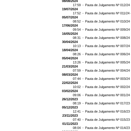
08/08/2024
17:59 -
Pauta de Julgamento Nº 012/24 
19/07/2024
17:52 -
Pauta de Julgamento Nº 011/24 
05/07/2024
08:52 -
Pauta de Julgamento Nº 010/24 
17/06/2024
09:54 -
Pauta de Julgamento Nº 009/24 
16/05/2024
08:31 -
Pauta de Julgamento Nº 008/24 
30/04/2024
10:13 -
Pauta de Julgamento Nº 007/24 
18/04/2024
08:26 -
Pauta de Julgamento Nº 006/24 
05/04/2024
13:26 -
Pauta de Julgamento Nº 005/24 
21/03/2024
07:59 -
Pauta de Julgamento Nº 004/24 
08/03/2024
07:44 -
Pauta de Julgamento Nº 003/24 
22/02/2024
10:02 -
Pauta de Julgamento Nº 002/24 
03/02/2024
09:06 -
Pauta de Julgamento Nº 001/24 
26/12/2023
08:19 -
Pauta de Julgamento Nº 017/23 
05/12/2023
12:41 -
Pauta de Julgamento Nº 016/23 
23/11/2023
07:40 -
Pauta de Julgamento Nº 015/23 
01/11/2023
08:04 -
Pauta de Julgamento Nº 014/23 