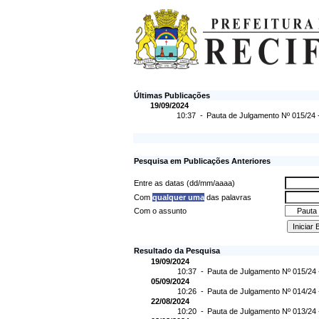
Últimas Publicações
19/09/2024
10:37 -
Pauta de Julgamento Nº 015/24 
Pesquisa em Publicações Anteriores
Entre as datas (dd/mm/aaaa)
Com
qualquer uma
das palavras
Com o assunto
Resultado da Pesquisa
19/09/2024
10:37 -
Pauta de Julgamento Nº 015/24 
05/09/2024
10:26 -
Pauta de Julgamento Nº 014/24 
22/08/2024
10:20 -
Pauta de Julgamento Nº 013/24 