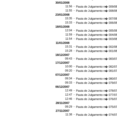
30/01/2008
11:56 -
Pauta de Julgamento n� 009/08
11:55 -
Pauta de Julgamento n� 008/08
23/01/2008
15:35 -
Pauta de Julgamento n� 007/08
15:33 -
Pauta de Julgamento n� 006/08
18/01/2008
12:04 -
Pauta de Julgamento n� 005/08
11:59 -
Pauta de Julgamento n� 004/08
11:54 -
Pauta de Julgamento n� 003/08
11/01/2008
15:31 -
Pauta de Julgamento n� 002/08
15:28 -
Pauta de Julgamento n� 001/08
18/12/2007
09:43 -
Pauta de Julgamento n� 083/07
17/12/2007
10:00 -
Pauta de Julgamento n� 082/07
09:20 -
Pauta de Julgamento n� 081/07
07/12/2007
09:34 -
Pauta de Julgamento n� 080/07
09:33 -
Pauta de Julgamento n� 079/07
06/12/2007
12:49 -
Pauta de Julgamento n� 078/07
12:47 -
Pauta de Julgamento n� 077/07
12:46 -
Pauta de Julgamento n� 076/07
28/11/2007
09:29 -
Pauta de Julgamento n� 075/07
27/11/2007
11:38 -
Pauta de Julgamento n� 074/07