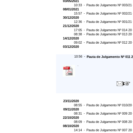
03/05/2021
10:33 -
Pauta de Julgamento Nº 003/21 
08/01/2021
15:57 -
Pauta de Julgamento Nº 002/21 
30/12/2020
12:36 -
Pauta de Julgamento Nº 001/21 
21/12/2020
17:05 -
Pauta de Julgamento Nº 014 20 
08:38 -
Pauta de Julgamento Nº 013 20 
14/12/2020
09:02 -
Pauta de Julgamento Nº 012 20 
03/12/2020
10:56 -
Pauta de Julgamento Nº 011 20
.
23/11/2020
08:55 -
Pauta de Julgamento Nº 010/20 
09/11/2020
08:31 -
Pauta de Julgamento Nº 009 20 
22/10/2020
08:09 -
Pauta de Julgamento Nº 008 20 
08/10/2020
14:14 -
Pauta de Julgamento Nº 007 20 