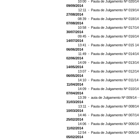
10:00 -
Pauta de Julgamento Nº 020/14 
09/09/2014
12:11 -
Pauta de Julgamento Nº 019/14 
27/08/2014
08:39 -
Pauta de Julgamento Nº 018/14 
07/08/2014
10:58 -
Pauta de Julgamento Nº 017/14 
30/07/2014
09:45 -
Pauta de Julgamento Nº 016/14 
14/07/2014
13:41 -
Pauta de Julgamento Nº 015 14 
06/06/2014
11:49 -
Pauta de Julgamento Nº 014/14 
02/06/2014
14:09 -
Pauta de Julgamento Nº 013/14 
14/05/2014
13:07 -
Pauta de Julgamento Nº 012/14 
06/05/2014
14:10 -
Pauta de Julgamento Nº 011/14 
11/04/2014
14:09 -
Pauta de Julgamento Nº 010/14 
07/04/2014
13:39 -
auta de Julgamento Nº 009/14 -
31/03/2014
13:11 -
Pauta de Julgamento Nº 008/14 
10/03/2014
14:46 -
Pauta de Julgamento Nº 007/14 
25/02/2014
14:06 -
Pauta de Julgamento Nº 006/14 
11/02/2014
12:54 -
Pauta de Julgamento Nº 005/14 
05/02/2014