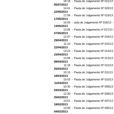
18:18 -
Pauta de Julgamento Nº 021/13 
05/07/2013
14:41 -
Pauta de Julgamento Nº 020/13 
22/05/2013
17:56 -
Pauta de Julgamento Nº 019/13 
17/05/2013
16:05 -
auta de Julgamento Nº 018/13 -
14/05/2013
13:05 -
Pauta de Julgamento nº 017/13 
07/05/2013
12:07 -
Pauta de Julgamento Nº 016/13 
29/04/2013
11:10 -
Pauta de Julgamento Nº 015/13 
22/04/2013
13:23 -
Pauta de Julgamento Nº 014/13 
15/04/2013
13:06 -
Pauta de Julgamento Nº 013/13 
08/04/2013
11:18 -
Pauta de Julgamento Nº 012/13 
25/03/2013
10:15 -
Pauta de Julgamento Nº 011/13 
18/03/2013
15:03 -
Pauta de Julgamento Nº 010/13 
11/03/2013
10:35 -
Pauta de Julgamento Nº 009/13 
04/03/2013
12:30 -
Pauta de Julgamento Nº 008/13 
25/02/2013
10:51 -
Pauta de Julgamento Nº 007/13 
18/02/2013
14:00 -
Pauta de Julgamento Nº 006/13 
04/02/2013