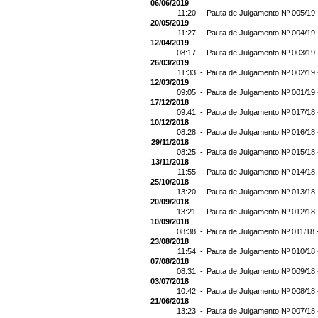
06/06/2019
11:20 -
Pauta de Julgamento Nº 005/19 
20/05/2019
11:27 -
Pauta de Julgamento Nº 004/19 
12/04/2019
08:17 -
Pauta de Julgamento Nº 003/19 
26/03/2019
11:33 -
Pauta de Julgamento Nº 002/19 
12/03/2019
09:05 -
Pauta de Julgamento Nº 001/19 
17/12/2018
09:41 -
Pauta de Julgamento Nº 017/18 
10/12/2018
08:28 -
Pauta de Julgamento Nº 016/18 
29/11/2018
08:25 -
Pauta de Julgamento Nº 015/18 
13/11/2018
11:55 -
Pauta de Julgamento Nº 014/18 
25/10/2018
13:20 -
Pauta de Julgamento Nº 013/18 
20/09/2018
13:21 -
Pauta de Julgamento Nº 012/18 
10/09/2018
08:38 -
Pauta de Julgamento Nº 011/18 
23/08/2018
11:54 -
Pauta de Julgamento Nº 010/18 
07/08/2018
08:31 -
Pauta de Julgamento Nº 009/18 
03/07/2018
10:42 -
Pauta de Julgamento Nº 008/18 
21/06/2018
13:23 -
Pauta de Julgamento Nº 007/18 