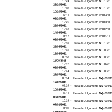
10:24 -
Pauta de Julgamento Nº 016/11 
25/10/2011
10:08 -
Pauta de Julgamento Nº 015/11 
10/10/2011
12:11 -
Pauta de Julgamento nº 014/11 
03/10/2011
12:26 -
Pauta de Julgamento nº 013/11 
22/09/2011
12:43 -
Pauta de Julgamento nº 012/11 
14/09/2011
11:17 -
Pauta de Julgamento nº 011/11 
05/09/2011
12:59 -
Pauta de Julgamento Nº 010/11 
29/08/2011
10:40 -
Pauta de Julgamento Nº 009/11 
19/08/2011
09:58 -
Pauta de Julgamento Nº 008/11 
11/08/2011
12:12 -
Pauta de Julgamento Nº 007/11 
03/08/2011
12:44 -
Pauta de Julgamento Nº 006/11 
27/07/2011
09:54 -
Pauta de Julgamento N� 005/11
17/02/2011
08:14 -
Pauta de Julgamento N� 004/11
10/02/2011
14:11 -
Pauta de Julgamento N� 003/11
03/02/2011
10:19 -
Pauta de Julgamento N� 002/11
07/01/2011
11:00 -
Pauta de Julgamento N� 001/11