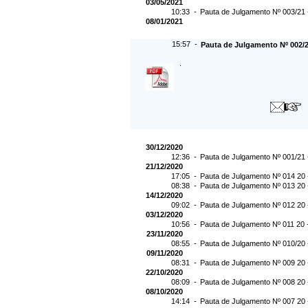
03/05/2021
10:33 -
Pauta de Julgamento Nº 003/21 
08/01/2021
15:57 -
Pauta de Julgamento Nº 002/2
.
30/12/2020
12:36 -
Pauta de Julgamento Nº 001/21 
21/12/2020
17:05 -
Pauta de Julgamento Nº 014 20 
08:38 -
Pauta de Julgamento Nº 013 20 
14/12/2020
09:02 -
Pauta de Julgamento Nº 012 20 
03/12/2020
10:56 -
Pauta de Julgamento Nº 011 20 
23/11/2020
08:55 -
Pauta de Julgamento Nº 010/20 
09/11/2020
08:31 -
Pauta de Julgamento Nº 009 20 
22/10/2020
08:09 -
Pauta de Julgamento Nº 008 20 
08/10/2020
14:14 -
Pauta de Julgamento Nº 007 20 