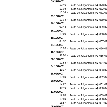
09/11/2007
10:40 -
Pauta de Julgamento n� 073/07
10:36 -
Pauta de Julgamento n� 072/07
10:34 -
Pauta de Julgamento n� 071/07
31/10/2007
12:34 -
Pauta de Julgamento n� 070/07
30/10/2007
09:44 -
Pauta de Julgamento n� 069/07
26/10/2007
10:00 -
Pauta de Julgamento n� 068/07
19/10/2007
08:52 -
Pauta de Julgamento n� 067/07
11/10/2007
13:26 -
Pauta de Julgamento n� 066/07
10/10/2007
11:50 -
Pauta de Julgamento n� 065/07
08/10/2007
10:58 -
Pauta de Julgamento n� 064/07
04/10/2007
11:37 -
Pauta de Julgamento n� 063/07
28/09/2007
10:59 -
Pauta de Julgamento n� 062/07
20/09/2007
12:22 -
Pauta de Julgamento n� 061/07
11:49 -
Pauta de Julgamento n� 060/07
13/09/2007
14:00 -
Pauta de Julgamento n� 059/07
13:59 -
Pauta de Julgamento n� 058/07
13:57 -
Pauta de Julgamento n� 057/07
05/09/2007