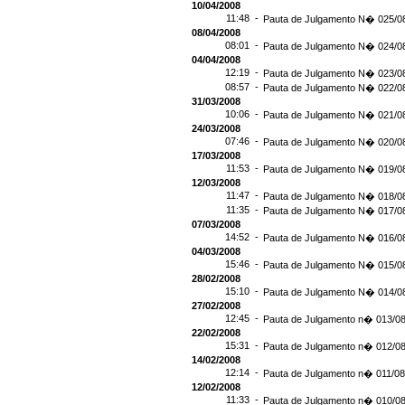
10/04/2008
11:48 -
Pauta de Julgamento N� 025/08
08/04/2008
08:01 -
Pauta de Julgamento N� 024/08
04/04/2008
12:19 -
Pauta de Julgamento N� 023/08
08:57 -
Pauta de Julgamento N� 022/08
31/03/2008
10:06 -
Pauta de Julgamento N� 021/08
24/03/2008
07:46 -
Pauta de Julgamento N� 020/08
17/03/2008
11:53 -
Pauta de Julgamento N� 019/08
12/03/2008
11:47 -
Pauta de Julgamento N� 018/08
11:35 -
Pauta de Julgamento N� 017/08
07/03/2008
14:52 -
Pauta de Julgamento N� 016/08
04/03/2008
15:46 -
Pauta de Julgamento N� 015/08
28/02/2008
15:10 -
Pauta de Julgamento N� 014/08
27/02/2008
12:45 -
Pauta de Julgamento n� 013/08
22/02/2008
15:31 -
Pauta de Julgamento n� 012/08
14/02/2008
12:14 -
Pauta de Julgamento n� 011/08
12/02/2008
11:33 -
Pauta de Julgamento n� 010/08