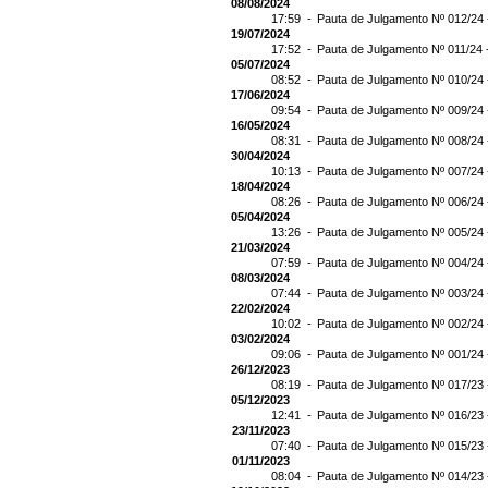
08/08/2024
17:59 -
Pauta de Julgamento Nº 012/24 
19/07/2024
17:52 -
Pauta de Julgamento Nº 011/24 
05/07/2024
08:52 -
Pauta de Julgamento Nº 010/24 
17/06/2024
09:54 -
Pauta de Julgamento Nº 009/24 
16/05/2024
08:31 -
Pauta de Julgamento Nº 008/24 
30/04/2024
10:13 -
Pauta de Julgamento Nº 007/24 
18/04/2024
08:26 -
Pauta de Julgamento Nº 006/24 
05/04/2024
13:26 -
Pauta de Julgamento Nº 005/24 
21/03/2024
07:59 -
Pauta de Julgamento Nº 004/24 
08/03/2024
07:44 -
Pauta de Julgamento Nº 003/24 
22/02/2024
10:02 -
Pauta de Julgamento Nº 002/24 
03/02/2024
09:06 -
Pauta de Julgamento Nº 001/24 
26/12/2023
08:19 -
Pauta de Julgamento Nº 017/23 
05/12/2023
12:41 -
Pauta de Julgamento Nº 016/23 
23/11/2023
07:40 -
Pauta de Julgamento Nº 015/23 
01/11/2023
08:04 -
Pauta de Julgamento Nº 014/23 