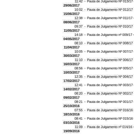
11:42 -
Pauta de Julgamento Nº 013/17 
29/06/2017
10:02 -
Pauta de Julgamento Nº 012/17 
15/06/2017
12:38 -
Pauta de Julgamento Nº 011/17 
08/06/2017
09:37 -
Pauta de Julgamento Nº 010/17 
11/05/2017
14:18 -
Pauta de Julgamento nº 009/17 
04/05/2017
08:10 -
Pauta de Julgamento Nº 008/17 
11/04/2017
10:05 -
Pauta de Julgamento Nº 007/17 
30/03/2017
11:10 -
Pauta de Julgamento Nº 006/17 
16/03/2017
08:56 -
Pauta de Julgamento Nº 005/17 
10/03/2017
12:35 -
Pauta de Julgamento Nº 004/17 
17/02/2017
12:41 -
Pauta de Julgamento Nº 003/17 
14/02/2017
08:20 -
Pauta de Julgamento Nº 002/17 
09/02/2017
08:21 -
Pauta de Julgamento Nº 001/17 
25/10/2016
07:55 -
Pauta de Julgamento Nº 016/16 
18/10/2016
08:41 -
Pauta de Julgamento Nº 015/16 
03/10/2016
11:09 -
Pauta de Julgamento nº 014/16 
19/09/2016