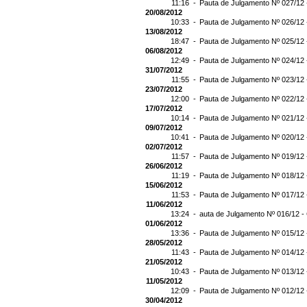
11:16 -
Pauta de Julgamento Nº 027/12 
20/08/2012
10:33 -
Pauta de Julgamento Nº 026/12 
13/08/2012
18:47 -
Pauta de Julgamento Nº 025/12 
06/08/2012
12:49 -
Pauta de Julgamento Nº 024/12 
31/07/2012
11:55 -
Pauta de Julgamento Nº 023/12 
23/07/2012
12:00 -
Pauta de Julgamento Nº 022/12 
17/07/2012
10:14 -
Pauta de Julgamento Nº 021/12 
09/07/2012
10:41 -
Pauta de Julgamento Nº 020/12 
02/07/2012
11:57 -
Pauta de Julgamento Nº 019/12 
26/06/2012
11:19 -
Pauta de Julgamento Nº 018/12 
15/06/2012
11:53 -
Pauta de Julgamento Nº 017/12 
11/06/2012
13:24 -
auta de Julgamento Nº 016/12 -
01/06/2012
13:36 -
Pauta de Julgamento Nº 015/12 
28/05/2012
11:43 -
Pauta de Julgamento Nº 014/12 
21/05/2012
10:43 -
Pauta de Julgamento Nº 013/12 
11/05/2012
12:09 -
Pauta de Julgamento Nº 012/12 
30/04/2012