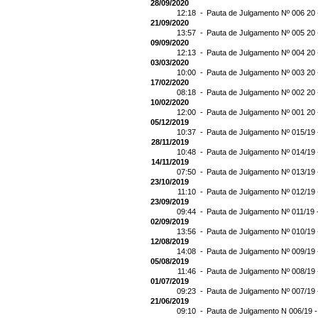
28/09/2020
12:18 -
Pauta de Julgamento Nº 006 20 
21/09/2020
13:57 -
Pauta de Julgamento Nº 005 20 
09/09/2020
12:13 -
Pauta de Julgamento Nº 004 20 
03/03/2020
10:00 -
Pauta de Julgamento Nº 003 20 
17/02/2020
08:18 -
Pauta de Julgamento Nº 002 20 
10/02/2020
12:00 -
Pauta de Julgamento Nº 001 20 
05/12/2019
10:37 -
Pauta de Julgamento Nº 015/19 
28/11/2019
10:48 -
Pauta de Julgamento Nº 014/19 
14/11/2019
07:50 -
Pauta de Julgamento Nº 013/19 
23/10/2019
11:10 -
Pauta de Julgamento Nº 012/19 
23/09/2019
09:44 -
Pauta de Julgamento Nº 011/19 
02/09/2019
13:56 -
Pauta de Julgamento Nº 010/19 
12/08/2019
14:08 -
Pauta de Julgamento Nº 009/19 
05/08/2019
11:46 -
Pauta de Julgamento Nº 008/19 
01/07/2019
09:23 -
Pauta de Julgamento Nº 007/19 
21/06/2019
09:10 -
Pauta de Julgamento N 006/19 -