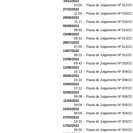
10/11/2022
10:00 -
Pauta de Julgamento Nº 017/22 
27/10/2022
11:56 -
Pauta de Julgamento Nº 016/22 
29/09/2022
11:17 -
Pauta de Julgamento Nº 015/22 
05/09/2022
08:50 -
Pauta de Julgamento Nº 014/22 
15/08/2022
08:32 -
Pauta de Julgamento Nº 013/22 
28/07/2022
07:55 -
Pauta de Julgamento Nº 012/22 
14/07/2022
08:21 -
Pauta de Julgamento Nº 011/22 
21/06/2022
09:42 -
Pauta de Julgamento Nº 010/22 
12/06/2022
16:13 -
Pauta de Julgamento Nº 009/22 
05/06/2022
10:14 -
Pauta de Julgamento Nº 008/22 
23/05/2022
07:12 -
Pauta de Julgamento Nº 007/22 
02/05/2022
09:08 -
Pauta de Julgamento Nº 006/22 
11/04/2022
09:58 -
Pauta de Julgamento Nº 005/22 
22/03/2022
08:09 -
Pauta de Julgamento Nº 004/22 
07/03/2022
10:32 -
Pauta de Julgamento Nº 003/22 
17/02/2022
08:30 -
Pauta de Julgamento Nº 002/22 