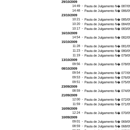
29/10/2009
14:49 -
Pauta de Julgamento N� 087/09
14:48 -
Pauta de Julgamento N� 086/09
23/10/2009
10:21 -
Pauta de Julgamento N� 085/09
10:20 -
Pauta de Julgamento N� 084/09
10:17 -
Pauta de Julgamento N� 083/09
16/10/2009
14:54 -
Pauta de Julgamento N� 082/09
15/10/2009
11:28 -
Pauta de Julgamento N� 081/09
11:23 -
Pauta de Julgamento N� 080/09
11:19 -
Pauta de Julgamento N� 079/09
13/10/2009
09:56 -
Pauta de Julgamento N� 078/09
08/10/2009
09:54 -
Pauta de Julgamento N� 077/09
09:53 -
Pauta de Julgamento N� 076/09
09:51 -
Pauta de Julgamento N� 075/09
23/09/2009
08:59 -
Pauta de Julgamento N� 074/09
21/09/2009
12:00 -
Pauta de Julgamento N� 072/09
11:59 -
Pauta de Julgamento N� 071/09
16/09/2009
12:24 -
Pauta de Julgamento N� 070/09
10/09/2009
09:01 -
Pauta de Julgamento N� 069/09
08:59 -
Pauta de Julgamento N� 068/09