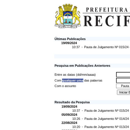
Últimas Publicações
19/09/2024
10:37 -
Pauta de Julgamento Nº 015/24 
Pesquisa em Publicações Anteriores
Entre as datas (dd/mm/aaaa)
Com
qualquer uma
das palavras
Com o assunto
Resultado da Pesquisa
19/09/2024
10:37 -
Pauta de Julgamento Nº 015/24 
05/09/2024
10:26 -
Pauta de Julgamento Nº 014/24 
22/08/2024
10:20 -
Pauta de Julgamento Nº 013/24 