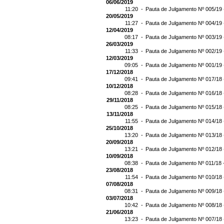
06/06/2019
11:20 -
Pauta de Julgamento Nº 005/19 
20/05/2019
11:27 -
Pauta de Julgamento Nº 004/19 
12/04/2019
08:17 -
Pauta de Julgamento Nº 003/19 
26/03/2019
11:33 -
Pauta de Julgamento Nº 002/19 
12/03/2019
09:05 -
Pauta de Julgamento Nº 001/19 
17/12/2018
09:41 -
Pauta de Julgamento Nº 017/18 
10/12/2018
08:28 -
Pauta de Julgamento Nº 016/18 
29/11/2018
08:25 -
Pauta de Julgamento Nº 015/18 
13/11/2018
11:55 -
Pauta de Julgamento Nº 014/18 
25/10/2018
13:20 -
Pauta de Julgamento Nº 013/18 
20/09/2018
13:21 -
Pauta de Julgamento Nº 012/18 
10/09/2018
08:38 -
Pauta de Julgamento Nº 011/18 
23/08/2018
11:54 -
Pauta de Julgamento Nº 010/18 
07/08/2018
08:31 -
Pauta de Julgamento Nº 009/18 
03/07/2018
10:42 -
Pauta de Julgamento Nº 008/18 
21/06/2018
13:23 -
Pauta de Julgamento Nº 007/18 