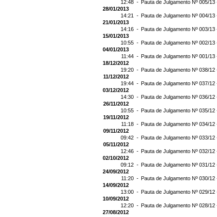
12:48 -
Pauta de Julgamento Nº 005/13 
28/01/2013
14:21 -
Pauta de Julgamento Nº 004/13 
21/01/2013
14:16 -
Pauta de Julgamento Nº 003/13 
15/01/2013
10:55 -
Pauta de Julgamento Nº 002/13 
04/01/2013
11:44 -
Pauta de Julgamento Nº 001/13 
18/12/2012
19:20 -
Pauta de Julgamento Nº 038/12 
11/12/2012
19:44 -
Pauta de Julgamento Nº 037/12 
03/12/2012
14:30 -
Pauta de Julgamento Nº 036/12 
26/11/2012
10:55 -
Pauta de Julgamento Nº 035/12 
19/11/2012
11:18 -
Pauta de Julgamento Nº 034/12 
09/11/2012
09:42 -
Pauta de Julgamento Nº 033/12 
05/11/2012
12:46 -
Pauta de Julgamento Nº 032/12 
02/10/2012
09:12 -
Pauta de Julgamento Nº 031/12 
24/09/2012
11:20 -
Pauta de Julgamento Nº 030/12 
14/09/2012
13:00 -
Pauta de Julgamento Nº 029/12 
10/09/2012
12:20 -
Pauta de Julgamento Nº 028/12 
27/08/2012