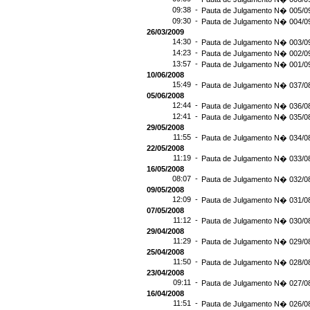
09:38 -
Pauta de Julgamento N� 005/09
09:30 -
Pauta de Julgamento N� 004/09
26/03/2009
14:30 -
Pauta de Julgamento N� 003/09
14:23 -
Pauta de Julgamento N� 002/09
13:57 -
Pauta de Julgamento N� 001/09
10/06/2008
15:49 -
Pauta de Julgamento N� 037/08
05/06/2008
12:44 -
Pauta de Julgamento N� 036/08
12:41 -
Pauta de Julgamento N� 035/08
29/05/2008
11:55 -
Pauta de Julgamento N� 034/08
22/05/2008
11:19 -
Pauta de Julgamento N� 033/08
16/05/2008
08:07 -
Pauta de Julgamento N� 032/08
09/05/2008
12:09 -
Pauta de Julgamento N� 031/08
07/05/2008
11:12 -
Pauta de Julgamento N� 030/08
29/04/2008
11:29 -
Pauta de Julgamento N� 029/08
25/04/2008
11:50 -
Pauta de Julgamento N� 028/08
23/04/2008
09:11 -
Pauta de Julgamento N� 027/08
16/04/2008
11:51 -
Pauta de Julgamento N� 026/08