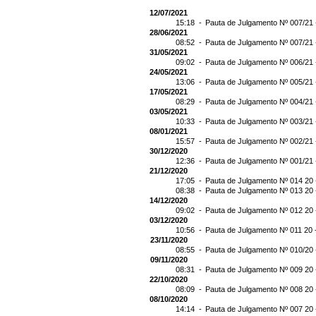
12/07/2021
15:18 -
Pauta de Julgamento Nº 007/21 
28/06/2021
08:52 -
Pauta de Julgamento Nº 007/2
31/05/2021
09:02 -
Pauta de Julgamento Nº 006/21 
24/05/2021
13:06 -
Pauta de Julgamento Nº 005/21 
17/05/2021
08:29 -
Pauta de Julgamento Nº 004/21 
03/05/2021
10:33 -
Pauta de Julgamento Nº 003/21 
08/01/2021
15:57 -
Pauta de Julgamento Nº 002/21 
30/12/2020
12:36 -
Pauta de Julgamento Nº 001/21 
21/12/2020
17:05 -
Pauta de Julgamento Nº 014 20 
08:38 -
Pauta de Julgamento Nº 013 20 
14/12/2020
09:02 -
Pauta de Julgamento Nº 012 20 
03/12/2020
10:56 -
Pauta de Julgamento Nº 011 20 
23/11/2020
08:55 -
Pauta de Julgamento Nº 010/20 
09/11/2020
08:31 -
Pauta de Julgamento Nº 009 20 
22/10/2020
08:09 -
Pauta de Julgamento Nº 008 20 
08/10/2020
14:14 -
Pauta de Julgamento Nº 007 20 