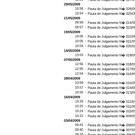
29/05/2009
10:56 -
Pauta de Julgamento N� 026/09
10:54 -
Pauta de Julgamento N� 025/09
21/05/2009
09:59 -
Pauta de Julgamento N� 024/09
09:57 -
Pauta de Julgamento N� 023/09
19/05/2009
10:06 -
Pauta de Julgamento N� 022/09
10:05 -
Pauta de Julgamento N� 021/09
10:04 -
Pauta de Julgamento N� 020/09
14/05/2009
13:03 -
Pauta de Julgamento N� 019/09
07/05/2009
12:56 -
Pauta de Julgamento N� 018/09
12:55 -
Pauta de Julgamento N� 017/09
12:54 -
Pauta de Julgamento N� 016/0
28/04/2009
10:58 -
Pauta de Julgamento N� 015/09
10:57 -
Pauta de Julgamento N� 014/09
10:56 -
Pauta de Julgamento N� 013/09
16/04/2009
10:26 -
Pauta de Julgamento N� 012/09
10:25 -
Pauta de Julgamento N� 011/09
10:24 -
Pauta de Julgamento N� 010/09
10:22 -
Pauta de Julgamento N� 009/09
03/04/2009
09:41 -
Pauta de Julgamento N� 008/09
09:40 -
Pauta de Julgamento N� 007/09
09:39 -
Pauta de Julgamento N� 006/09