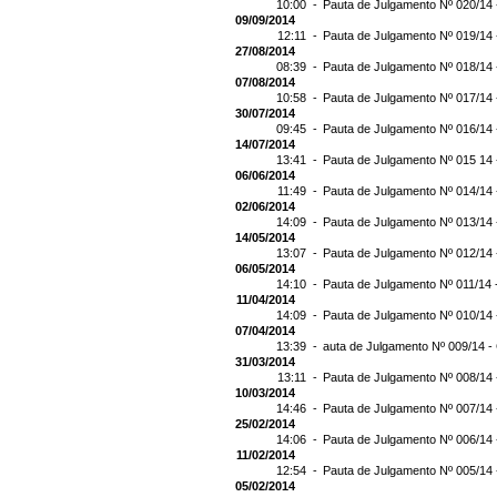
10:00 -
Pauta de Julgamento Nº 020/14 
09/09/2014
12:11 -
Pauta de Julgamento Nº 019/14 
27/08/2014
08:39 -
Pauta de Julgamento Nº 018/14 
07/08/2014
10:58 -
Pauta de Julgamento Nº 017/14 
30/07/2014
09:45 -
Pauta de Julgamento Nº 016/14 
14/07/2014
13:41 -
Pauta de Julgamento Nº 015 14 
06/06/2014
11:49 -
Pauta de Julgamento Nº 014/14 
02/06/2014
14:09 -
Pauta de Julgamento Nº 013/14 
14/05/2014
13:07 -
Pauta de Julgamento Nº 012/14 
06/05/2014
14:10 -
Pauta de Julgamento Nº 011/14 
11/04/2014
14:09 -
Pauta de Julgamento Nº 010/14 
07/04/2014
13:39 -
auta de Julgamento Nº 009/14 -
31/03/2014
13:11 -
Pauta de Julgamento Nº 008/14 
10/03/2014
14:46 -
Pauta de Julgamento Nº 007/14 
25/02/2014
14:06 -
Pauta de Julgamento Nº 006/14 
11/02/2014
12:54 -
Pauta de Julgamento Nº 005/14 
05/02/2014