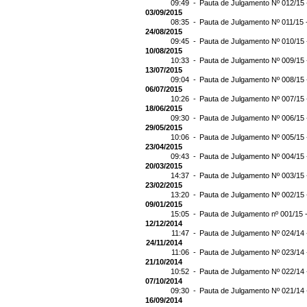
09:49 -
Pauta de Julgamento Nº 012/15 
03/09/2015
08:35 -
Pauta de Julgamento Nº 011/15 
24/08/2015
09:45 -
Pauta de Julgamento Nº 010/15 
10/08/2015
10:33 -
Pauta de Julgamento Nº 009/15 
13/07/2015
09:04 -
Pauta de Julgamento Nº 008/15 
06/07/2015
10:26 -
Pauta de Julgamento Nº 007/15 
18/06/2015
09:30 -
Pauta de Julgamento Nº 006/15 
29/05/2015
10:06 -
Pauta de Julgamento Nº 005/15 
23/04/2015
09:43 -
Pauta de Julgamento Nº 004/15 
20/03/2015
14:37 -
Pauta de Julgamento Nº 003/15 
23/02/2015
13:20 -
Pauta de Julgamento Nº 002/15 
09/01/2015
15:05 -
Pauta de Julgamento nº 001/15 
12/12/2014
11:47 -
Pauta de Julgamento Nº 024/14 
24/11/2014
11:06 -
Pauta de Julgamento Nº 023/14 
21/10/2014
10:52 -
Pauta de Julgamento Nº 022/14 
07/10/2014
09:30 -
Pauta de Julgamento Nº 021/14 
16/09/2014