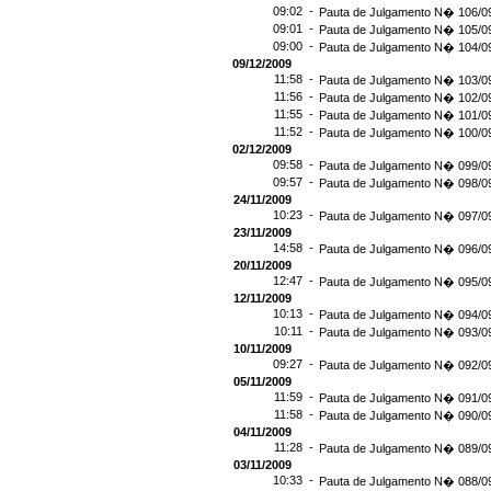
09:02 -
Pauta de Julgamento N� 106/09
09:01 -
Pauta de Julgamento N� 105/09
09:00 -
Pauta de Julgamento N� 104/09
09/12/2009
11:58 -
Pauta de Julgamento N� 103/09
11:56 -
Pauta de Julgamento N� 102/09
11:55 -
Pauta de Julgamento N� 101/09
11:52 -
Pauta de Julgamento N� 100/09
02/12/2009
09:58 -
Pauta de Julgamento N� 099/09
09:57 -
Pauta de Julgamento N� 098/09
24/11/2009
10:23 -
Pauta de Julgamento N� 097/09
23/11/2009
14:58 -
Pauta de Julgamento N� 096/09
20/11/2009
12:47 -
Pauta de Julgamento N� 095/09
12/11/2009
10:13 -
Pauta de Julgamento N� 094/09
10:11 -
Pauta de Julgamento N� 093/09
10/11/2009
09:27 -
Pauta de Julgamento N� 092/09
05/11/2009
11:59 -
Pauta de Julgamento N� 091/09
11:58 -
Pauta de Julgamento N� 090/09
04/11/2009
11:28 -
Pauta de Julgamento N� 089/09
03/11/2009
10:33 -
Pauta de Julgamento N� 088/09