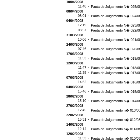
10/04/2008
11:48 -
Pauta de Julgamento N� 025/08
08/04/2008
08:01 -
Pauta de Julgamento N� 024/08
04/04/2008
12:19 -
Pauta de Julgamento N� 023/08
08:57 -
Pauta de Julgamento N� 022/08
31/03/2008
10:06 -
Pauta de Julgamento N� 021/08
24/03/2008
07:46 -
Pauta de Julgamento N� 020/08
17/03/2008
11:53 -
Pauta de Julgamento N� 019/08
12/03/2008
11:47 -
Pauta de Julgamento N� 018/08
11:35 -
Pauta de Julgamento N� 017/08
07/03/2008
14:52 -
Pauta de Julgamento N� 016/08
04/03/2008
15:46 -
Pauta de Julgamento N� 015/08
28/02/2008
15:10 -
Pauta de Julgamento N� 014/08
27/02/2008
12:45 -
Pauta de Julgamento n� 013/08
22/02/2008
15:31 -
Pauta de Julgamento n� 012/08
14/02/2008
12:14 -
Pauta de Julgamento n� 011/08
12/02/2008
11:33 -
Pauta de Julgamento n� 010/08