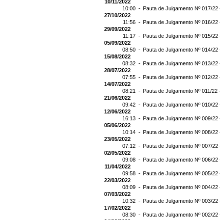
10/11/2022
10:00 -
Pauta de Julgamento Nº 017/22 
27/10/2022
11:56 -
Pauta de Julgamento Nº 016/22 
29/09/2022
11:17 -
Pauta de Julgamento Nº 015/22 
05/09/2022
08:50 -
Pauta de Julgamento Nº 014/22 
15/08/2022
08:32 -
Pauta de Julgamento Nº 013/22 
28/07/2022
07:55 -
Pauta de Julgamento Nº 012/22 
14/07/2022
08:21 -
Pauta de Julgamento Nº 011/22 
21/06/2022
09:42 -
Pauta de Julgamento Nº 010/22 
12/06/2022
16:13 -
Pauta de Julgamento Nº 009/22 
05/06/2022
10:14 -
Pauta de Julgamento Nº 008/22 
23/05/2022
07:12 -
Pauta de Julgamento Nº 007/22 
02/05/2022
09:08 -
Pauta de Julgamento Nº 006/22 
11/04/2022
09:58 -
Pauta de Julgamento Nº 005/22 
22/03/2022
08:09 -
Pauta de Julgamento Nº 004/22 
07/03/2022
10:32 -
Pauta de Julgamento Nº 003/22 
17/02/2022
08:30 -
Pauta de Julgamento Nº 002/22 