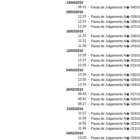
13/04/2010
08:15 -
Pauta de Julgamento N� 040/10
29/03/2010
12:23 -
Pauta de Julgamento N� 039/10
12:22 -
Pauta de Julgamento N� 038/10
12:20 -
Pauta de Julgamento N� 037/10
18/03/2010
11:32 -
Pauta de Julgamento N� 036/10
11:31 -
Pauta de Julgamento N� 035/10
11:30 -
Pauta de Julgamento N� 034/10
12/03/2010
12:28 -
Pauta de Julgamento N� 033/10
12:27 -
Pauta de Julgamento N� 032/10
12:26 -
Pauta de Julgamento N� 031/10
04/03/2010
13:36 -
Pauta de Julgamento N� 030/10
13:35 -
Pauta de Julgamento N� 029/10
13:34 -
Pauta de Julgamento N� 028/10
26/02/2010
08:43 -
Pauta de Julgamento N� 027/10
08:42 -
Pauta de Julgamento N� 026/10
08:27 -
Pauta de Julgamento N� 025/10
11/02/2010
11:57 -
Pauta de Julgamento N� 024/10
11:56 -
Pauta de Julgamento N� 023/10
11:55 -
Pauta de Julgamento N� 022/10
11:46 -
Pauta de Julgamento N� 021/10
04/02/2010
12:03 -
Pauta de Julgamento N� 020/10