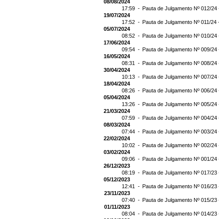
08/08/2024
17:59 -
Pauta de Julgamento Nº 012/24 
19/07/2024
17:52 -
Pauta de Julgamento Nº 011/24 
05/07/2024
08:52 -
Pauta de Julgamento Nº 010/24 
17/06/2024
09:54 -
Pauta de Julgamento Nº 009/24 
16/05/2024
08:31 -
Pauta de Julgamento Nº 008/24 
30/04/2024
10:13 -
Pauta de Julgamento Nº 007/24 
18/04/2024
08:26 -
Pauta de Julgamento Nº 006/24 
05/04/2024
13:26 -
Pauta de Julgamento Nº 005/24 
21/03/2024
07:59 -
Pauta de Julgamento Nº 004/24 
08/03/2024
07:44 -
Pauta de Julgamento Nº 003/24 
22/02/2024
10:02 -
Pauta de Julgamento Nº 002/24 
03/02/2024
09:06 -
Pauta de Julgamento Nº 001/24 
26/12/2023
08:19 -
Pauta de Julgamento Nº 017/23 
05/12/2023
12:41 -
Pauta de Julgamento Nº 016/23 
23/11/2023
07:40 -
Pauta de Julgamento Nº 015/23 
01/11/2023
08:04 -
Pauta de Julgamento Nº 014/23 