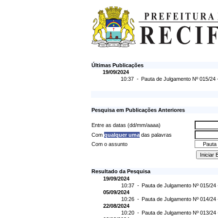
Últimas Publicações
19/09/2024
10:37 -
Pauta de Julgamento Nº 015/24 
Pesquisa em Publicações Anteriores
Entre as datas (dd/mm/aaaa)
Com
qualquer uma
das palavras
Com o assunto
Resultado da Pesquisa
19/09/2024
10:37 -
Pauta de Julgamento Nº 015/24 
05/09/2024
10:26 -
Pauta de Julgamento Nº 014/24 
22/08/2024
10:20 -
Pauta de Julgamento Nº 013/24 