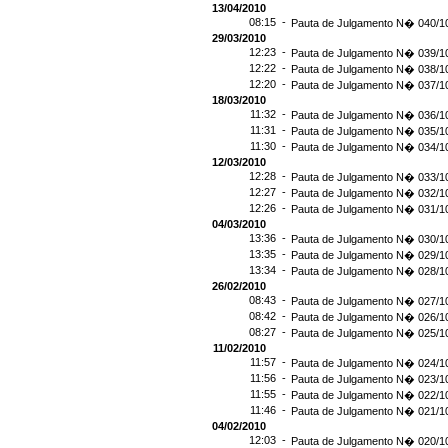
13/04/2010
08:15 -
Pauta de Julgamento N� 040/10
29/03/2010
12:23 -
Pauta de Julgamento N� 039/10
12:22 -
Pauta de Julgamento N� 038/10
12:20 -
Pauta de Julgamento N� 037/10
18/03/2010
11:32 -
Pauta de Julgamento N� 036/10
11:31 -
Pauta de Julgamento N� 035/10
11:30 -
Pauta de Julgamento N� 034/10
12/03/2010
12:28 -
Pauta de Julgamento N� 033/10
12:27 -
Pauta de Julgamento N� 032/10
12:26 -
Pauta de Julgamento N� 031/10
04/03/2010
13:36 -
Pauta de Julgamento N� 030/10
13:35 -
Pauta de Julgamento N� 029/10
13:34 -
Pauta de Julgamento N� 028/10
26/02/2010
08:43 -
Pauta de Julgamento N� 027/10
08:42 -
Pauta de Julgamento N� 026/10
08:27 -
Pauta de Julgamento N� 025/10
11/02/2010
11:57 -
Pauta de Julgamento N� 024/10
11:56 -
Pauta de Julgamento N� 023/10
11:55 -
Pauta de Julgamento N� 022/10
11:46 -
Pauta de Julgamento N� 021/10
04/02/2010
12:03 -
Pauta de Julgamento N� 020/10