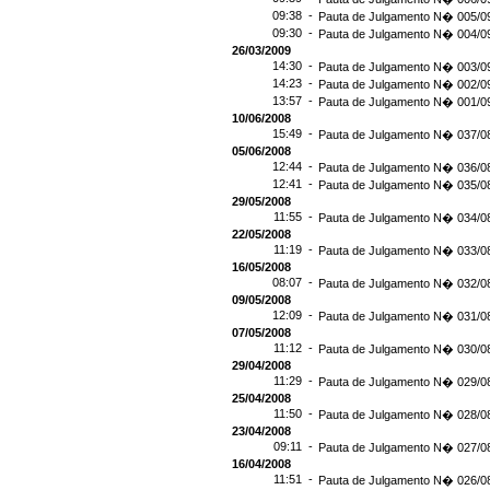
09:38 -
Pauta de Julgamento N� 005/09
09:30 -
Pauta de Julgamento N� 004/09
26/03/2009
14:30 -
Pauta de Julgamento N� 003/09
14:23 -
Pauta de Julgamento N� 002/09
13:57 -
Pauta de Julgamento N� 001/09
10/06/2008
15:49 -
Pauta de Julgamento N� 037/08
05/06/2008
12:44 -
Pauta de Julgamento N� 036/08
12:41 -
Pauta de Julgamento N� 035/08
29/05/2008
11:55 -
Pauta de Julgamento N� 034/08
22/05/2008
11:19 -
Pauta de Julgamento N� 033/08
16/05/2008
08:07 -
Pauta de Julgamento N� 032/08
09/05/2008
12:09 -
Pauta de Julgamento N� 031/08
07/05/2008
11:12 -
Pauta de Julgamento N� 030/08
29/04/2008
11:29 -
Pauta de Julgamento N� 029/08
25/04/2008
11:50 -
Pauta de Julgamento N� 028/08
23/04/2008
09:11 -
Pauta de Julgamento N� 027/08
16/04/2008
11:51 -
Pauta de Julgamento N� 026/08