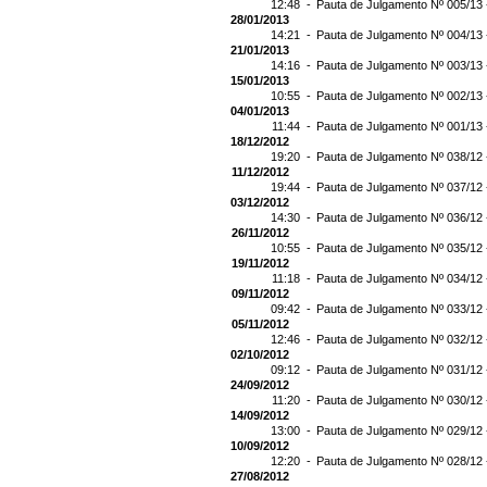
12:48 -
Pauta de Julgamento Nº 005/13 
28/01/2013
14:21 -
Pauta de Julgamento Nº 004/13 
21/01/2013
14:16 -
Pauta de Julgamento Nº 003/13 
15/01/2013
10:55 -
Pauta de Julgamento Nº 002/13 
04/01/2013
11:44 -
Pauta de Julgamento Nº 001/13 
18/12/2012
19:20 -
Pauta de Julgamento Nº 038/12 
11/12/2012
19:44 -
Pauta de Julgamento Nº 037/12 
03/12/2012
14:30 -
Pauta de Julgamento Nº 036/12 
26/11/2012
10:55 -
Pauta de Julgamento Nº 035/12 
19/11/2012
11:18 -
Pauta de Julgamento Nº 034/12 
09/11/2012
09:42 -
Pauta de Julgamento Nº 033/12 
05/11/2012
12:46 -
Pauta de Julgamento Nº 032/12 
02/10/2012
09:12 -
Pauta de Julgamento Nº 031/12 
24/09/2012
11:20 -
Pauta de Julgamento Nº 030/12 
14/09/2012
13:00 -
Pauta de Julgamento Nº 029/12 
10/09/2012
12:20 -
Pauta de Julgamento Nº 028/12 
27/08/2012