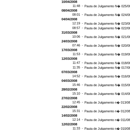
10/04/2008
11:48 -
Pauta de Julgamento N� 025/08
08/04/2008
08:01 -
Pauta de Julgamento N� 024/08
04/04/2008
12:19 -
Pauta de Julgamento N� 023/08
08:57 -
Pauta de Julgamento N� 022/08
31/03/2008
10:06 -
Pauta de Julgamento N� 021/08
24/03/2008
07:46 -
Pauta de Julgamento N� 020/08
17/03/2008
11:53 -
Pauta de Julgamento N� 019/08
12/03/2008
11:47 -
Pauta de Julgamento N� 018/08
11:35 -
Pauta de Julgamento N� 017/08
07/03/2008
14:52 -
Pauta de Julgamento N� 016/08
04/03/2008
15:46 -
Pauta de Julgamento N� 015/08
28/02/2008
15:10 -
Pauta de Julgamento N� 014/08
27/02/2008
12:45 -
Pauta de Julgamento n� 013/08
22/02/2008
15:31 -
Pauta de Julgamento n� 012/08
14/02/2008
12:14 -
Pauta de Julgamento n� 011/08
12/02/2008
11:33 -
Pauta de Julgamento n� 010/08