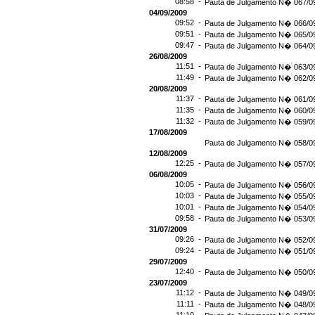
08:58 -
Pauta de Julgamento N� 067/09
04/09/2009
09:52 -
Pauta de Julgamento N� 066/09
09:51 -
Pauta de Julgamento N� 065/09
09:47 -
Pauta de Julgamento N� 064/09
26/08/2009
11:51 -
Pauta de Julgamento N� 063/09
11:49 -
Pauta de Julgamento N� 062/09
20/08/2009
11:37 -
Pauta de Julgamento N� 061/09
11:35 -
Pauta de Julgamento N� 060/09
11:32 -
Pauta de Julgamento N� 059/09
17/08/2009
Pauta de Julgamento N� 058/09
12/08/2009
12:25 -
Pauta de Julgamento N� 057/09
06/08/2009
10:05 -
Pauta de Julgamento N� 056/09
10:03 -
Pauta de Julgamento N� 055/09
10:01 -
Pauta de Julgamento N� 054/09
09:58 -
Pauta de Julgamento N� 053/09
31/07/2009
09:26 -
Pauta de Julgamento N� 052/09
09:24 -
Pauta de Julgamento N� 051/09
29/07/2009
12:40 -
Pauta de Julgamento N� 050/09
23/07/2009
11:12 -
Pauta de Julgamento N� 049/09
11:11 -
Pauta de Julgamento N� 048/09