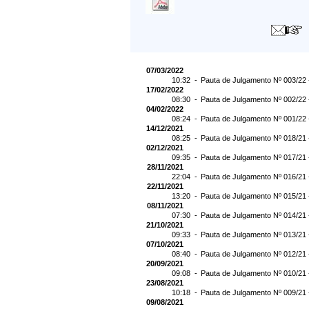
07/03/2022
10:32 -
Pauta de Julgamento Nº 003/22 
17/02/2022
08:30 -
Pauta de Julgamento Nº 002/22 
04/02/2022
08:24 -
Pauta de Julgamento Nº 001/22 
14/12/2021
08:25 -
Pauta de Julgamento Nº 018/21 
02/12/2021
09:35 -
Pauta de Julgamento Nº 017/21 
28/11/2021
22:04 -
Pauta de Julgamento Nº 016/21 
22/11/2021
13:20 -
Pauta de Julgamento Nº 015/21 
08/11/2021
07:30 -
Pauta de Julgamento Nº 014/21 
21/10/2021
09:33 -
Pauta de Julgamento Nº 013/21 
07/10/2021
08:40 -
Pauta de Julgamento Nº 012/21 
20/09/2021
09:08 -
Pauta de Julgamento Nº 010/21 
23/08/2021
10:18 -
Pauta de Julgamento Nº 009/21 
09/08/2021