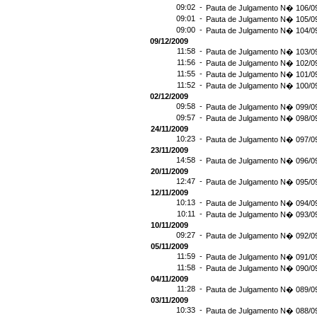
09:02 -
Pauta de Julgamento N� 106/09
09:01 -
Pauta de Julgamento N� 105/09
09:00 -
Pauta de Julgamento N� 104/09
09/12/2009
11:58 -
Pauta de Julgamento N� 103/09
11:56 -
Pauta de Julgamento N� 102/09
11:55 -
Pauta de Julgamento N� 101/09
11:52 -
Pauta de Julgamento N� 100/09
02/12/2009
09:58 -
Pauta de Julgamento N� 099/09
09:57 -
Pauta de Julgamento N� 098/09
24/11/2009
10:23 -
Pauta de Julgamento N� 097/09
23/11/2009
14:58 -
Pauta de Julgamento N� 096/09
20/11/2009
12:47 -
Pauta de Julgamento N� 095/09
12/11/2009
10:13 -
Pauta de Julgamento N� 094/09
10:11 -
Pauta de Julgamento N� 093/09
10/11/2009
09:27 -
Pauta de Julgamento N� 092/09
05/11/2009
11:59 -
Pauta de Julgamento N� 091/09
11:58 -
Pauta de Julgamento N� 090/09
04/11/2009
11:28 -
Pauta de Julgamento N� 089/09
03/11/2009
10:33 -
Pauta de Julgamento N� 088/09