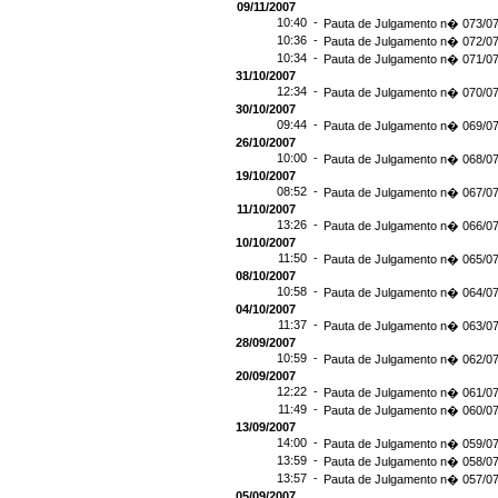
09/11/2007
10:40 -
Pauta de Julgamento n� 073/07
10:36 -
Pauta de Julgamento n� 072/07
10:34 -
Pauta de Julgamento n� 071/07
31/10/2007
12:34 -
Pauta de Julgamento n� 070/07
30/10/2007
09:44 -
Pauta de Julgamento n� 069/07
26/10/2007
10:00 -
Pauta de Julgamento n� 068/07
19/10/2007
08:52 -
Pauta de Julgamento n� 067/07
11/10/2007
13:26 -
Pauta de Julgamento n� 066/07
10/10/2007
11:50 -
Pauta de Julgamento n� 065/07
08/10/2007
10:58 -
Pauta de Julgamento n� 064/07
04/10/2007
11:37 -
Pauta de Julgamento n� 063/07
28/09/2007
10:59 -
Pauta de Julgamento n� 062/07
20/09/2007
12:22 -
Pauta de Julgamento n� 061/07
11:49 -
Pauta de Julgamento n� 060/07
13/09/2007
14:00 -
Pauta de Julgamento n� 059/07
13:59 -
Pauta de Julgamento n� 058/07
13:57 -
Pauta de Julgamento n� 057/07
05/09/2007