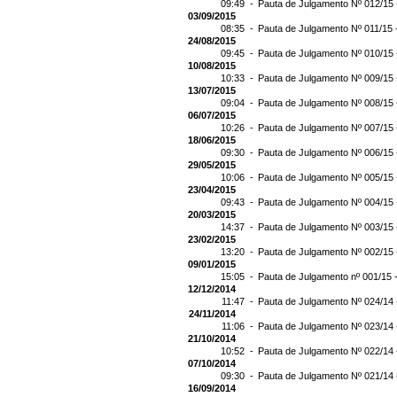
09:49 -
Pauta de Julgamento Nº 012/15 
03/09/2015
08:35 -
Pauta de Julgamento Nº 011/15 
24/08/2015
09:45 -
Pauta de Julgamento Nº 010/15 
10/08/2015
10:33 -
Pauta de Julgamento Nº 009/15 
13/07/2015
09:04 -
Pauta de Julgamento Nº 008/15 
06/07/2015
10:26 -
Pauta de Julgamento Nº 007/15 
18/06/2015
09:30 -
Pauta de Julgamento Nº 006/15 
29/05/2015
10:06 -
Pauta de Julgamento Nº 005/15 
23/04/2015
09:43 -
Pauta de Julgamento Nº 004/15 
20/03/2015
14:37 -
Pauta de Julgamento Nº 003/15 
23/02/2015
13:20 -
Pauta de Julgamento Nº 002/15 
09/01/2015
15:05 -
Pauta de Julgamento nº 001/15 
12/12/2014
11:47 -
Pauta de Julgamento Nº 024/14 
24/11/2014
11:06 -
Pauta de Julgamento Nº 023/14 
21/10/2014
10:52 -
Pauta de Julgamento Nº 022/14 
07/10/2014
09:30 -
Pauta de Julgamento Nº 021/14 
16/09/2014