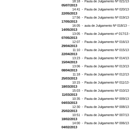
18:18 -
Pauta de Julgamento Nº 021/13 
05/07/2013
14:41 -
Pauta de Julgamento Nº 020/13 
22/05/2013
17:56 -
Pauta de Julgamento Nº 019/13 
17/05/2013
16:05 -
auta de Julgamento Nº 018/13 -
14/05/2013
13:05 -
Pauta de Julgamento nº 017/13 
07/05/2013
12:07 -
Pauta de Julgamento Nº 016/13 
29/04/2013
11:10 -
Pauta de Julgamento Nº 015/13 
22/04/2013
13:23 -
Pauta de Julgamento Nº 014/13 
15/04/2013
13:06 -
Pauta de Julgamento Nº 013/13 
08/04/2013
11:18 -
Pauta de Julgamento Nº 012/13 
25/03/2013
10:15 -
Pauta de Julgamento Nº 011/13 
18/03/2013
15:03 -
Pauta de Julgamento Nº 010/13 
11/03/2013
10:35 -
Pauta de Julgamento Nº 009/13 
04/03/2013
12:30 -
Pauta de Julgamento Nº 008/13 
25/02/2013
10:51 -
Pauta de Julgamento Nº 007/13 
18/02/2013
14:00 -
Pauta de Julgamento Nº 006/13 
04/02/2013