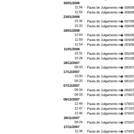
30/01/2008
11:56 -
Pauta de Julgamento n� 009/08
11:55 -
Pauta de Julgamento n� 008/08
23/01/2008
15:35 -
Pauta de Julgamento n� 007/08
15:33 -
Pauta de Julgamento n� 006/08
18/01/2008
12:04 -
Pauta de Julgamento n� 005/08
11:59 -
Pauta de Julgamento n� 004/08
11:54 -
Pauta de Julgamento n� 003/08
11/01/2008
15:31 -
Pauta de Julgamento n� 002/08
15:28 -
Pauta de Julgamento n� 001/08
18/12/2007
09:43 -
Pauta de Julgamento n� 083/07
17/12/2007
10:00 -
Pauta de Julgamento n� 082/07
09:20 -
Pauta de Julgamento n� 081/07
07/12/2007
09:34 -
Pauta de Julgamento n� 080/07
09:33 -
Pauta de Julgamento n� 079/07
06/12/2007
12:49 -
Pauta de Julgamento n� 078/07
12:47 -
Pauta de Julgamento n� 077/07
12:46 -
Pauta de Julgamento n� 076/07
28/11/2007
09:29 -
Pauta de Julgamento n� 075/07
27/11/2007
11:38 -
Pauta de Julgamento n� 074/07