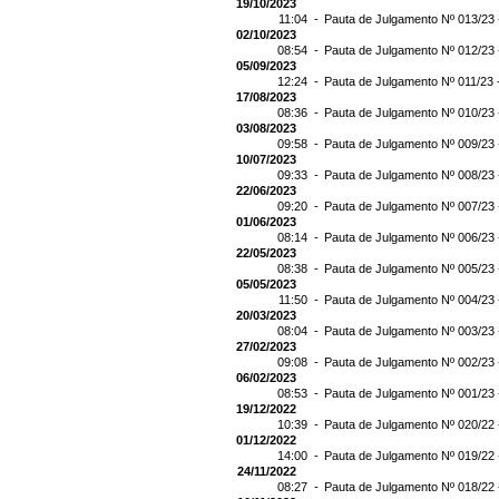
19/10/2023
11:04 -
Pauta de Julgamento Nº 013/23 
02/10/2023
08:54 -
Pauta de Julgamento Nº 012/23 
05/09/2023
12:24 -
Pauta de Julgamento Nº 011/23 
17/08/2023
08:36 -
Pauta de Julgamento Nº 010/23 
03/08/2023
09:58 -
Pauta de Julgamento Nº 009/23 
10/07/2023
09:33 -
Pauta de Julgamento Nº 008/23 
22/06/2023
09:20 -
Pauta de Julgamento Nº 007/23 
01/06/2023
08:14 -
Pauta de Julgamento Nº 006/23 
22/05/2023
08:38 -
Pauta de Julgamento Nº 005/23 
05/05/2023
11:50 -
Pauta de Julgamento Nº 004/23 
20/03/2023
08:04 -
Pauta de Julgamento Nº 003/23 
27/02/2023
09:08 -
Pauta de Julgamento Nº 002/23 
06/02/2023
08:53 -
Pauta de Julgamento Nº 001/23 
19/12/2022
10:39 -
Pauta de Julgamento Nº 020/22 
01/12/2022
14:00 -
Pauta de Julgamento Nº 019/22 
24/11/2022
08:27 -
Pauta de Julgamento Nº 018/22 