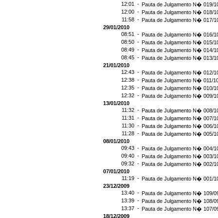
12:01 -
Pauta de Julgamento N� 019/10
12:00 -
Pauta de Julgamento N� 018/10
11:58 -
Pauta de Julgamento N� 017/10
29/01/2010
08:51 -
Pauta de Julgamento N� 016/10
08:50 -
Pauta de Julgamento N� 015/10
08:49 -
Pauta de Julgamento N� 014/10
08:45 -
Pauta de Julgamento N� 013/10
21/01/2010
12:43 -
Pauta de Julgamento N� 012/10
12:38 -
Pauta de Julgamento N� 011/10
12:35 -
Pauta de Julgamento N� 010/10
12:32 -
Pauta de Julgamento N� 009/10
13/01/2010
11:32 -
Pauta de Julgamento N� 008/10
11:31 -
Pauta de Julgamento N� 007/10
11:30 -
Pauta de Julgamento N� 006/10
11:28 -
Pauta de Julgamento N� 005/10
08/01/2010
09:43 -
Pauta de Julgamento N� 004/10
09:40 -
Pauta de Julgamento N� 003/10
09:32 -
Pauta de Julgamento N� 002/10
07/01/2010
11:19 -
Pauta de Julgamento N� 001/10
23/12/2009
13:40 -
Pauta de Julgamento N� 109/09
13:39 -
Pauta de Julgamento N� 108/09
13:37 -
Pauta de Julgamento N� 107/09
18/12/2009