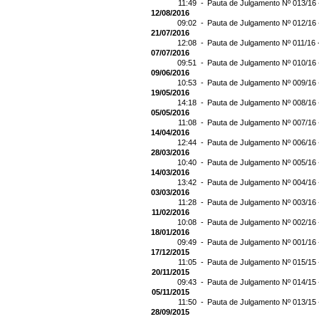
11:49 -
Pauta de Julgamento Nº 013/16 
12/08/2016
09:02 -
Pauta de Julgamento Nº 012/16 
21/07/2016
12:08 -
Pauta de Julgamento Nº 011/16 
07/07/2016
09:51 -
Pauta de Julgamento Nº 010/16 
09/06/2016
10:53 -
Pauta de Julgamento Nº 009/16 
19/05/2016
14:18 -
Pauta de Julgamento Nº 008/16 
05/05/2016
11:08 -
Pauta de Julgamento Nº 007/16 
14/04/2016
12:44 -
Pauta de Julgamento Nº 006/16 
28/03/2016
10:40 -
Pauta de Julgamento Nº 005/16 
14/03/2016
13:42 -
Pauta de Julgamento Nº 004/16 
03/03/2016
11:28 -
Pauta de Julgamento Nº 003/16 
11/02/2016
10:08 -
Pauta de Julgamento Nº 002/16 
18/01/2016
09:49 -
Pauta de Julgamento Nº 001/16 
17/12/2015
11:05 -
Pauta de Julgamento Nº 015/15 
20/11/2015
09:43 -
Pauta de Julgamento Nº 014/15 
05/11/2015
11:50 -
Pauta de Julgamento Nº 013/15 
28/09/2015