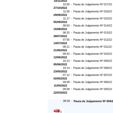
10/11/2022
10:00 -
Pauta de Julgamento Nº 017/22 
27/10/2022
11:56 -
Pauta de Julgamento Nº 016/22 
29/09/2022
11:17 -
Pauta de Julgamento Nº 015/22 
05/09/2022
08:50 -
Pauta de Julgamento Nº 014/22 
15/08/2022
08:32 -
Pauta de Julgamento Nº 013/22 
28/07/2022
07:55 -
Pauta de Julgamento Nº 012/22 
14/07/2022
08:21 -
Pauta de Julgamento Nº 011/22 
21/06/2022
09:42 -
Pauta de Julgamento Nº 010/22 
12/06/2022
16:13 -
Pauta de Julgamento Nº 009/22 
05/06/2022
10:14 -
Pauta de Julgamento Nº 008/22 
23/05/2022
07:12 -
Pauta de Julgamento Nº 007/22 
02/05/2022
09:08 -
Pauta de Julgamento Nº 006/22 
11/04/2022
09:58 -
Pauta de Julgamento Nº 005/22 
22/03/2022
08:09 -
Pauta de Julgamento Nº 004/2
.