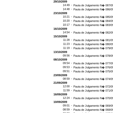
29/10/2009
14:49 -
Pauta de Julgamento N� 087/09
14:48 -
Pauta de Julgamento N� 086/09
23/10/2009
10:21 -
Pauta de Julgamento N� 085/09
10:20 -
Pauta de Julgamento N� 084/09
10:17 -
Pauta de Julgamento N� 083/09
16/10/2009
14:54 -
Pauta de Julgamento N� 082/09
15/10/2009
11:28 -
Pauta de Julgamento N� 081/09
11:23 -
Pauta de Julgamento N� 080/09
11:19 -
Pauta de Julgamento N� 079/09
13/10/2009
09:56 -
Pauta de Julgamento N� 078/09
08/10/2009
09:54 -
Pauta de Julgamento N� 077/09
09:53 -
Pauta de Julgamento N� 076/09
09:51 -
Pauta de Julgamento N� 075/09
23/09/2009
08:59 -
Pauta de Julgamento N� 074/09
21/09/2009
12:00 -
Pauta de Julgamento N� 072/09
11:59 -
Pauta de Julgamento N� 071/09
16/09/2009
12:24 -
Pauta de Julgamento N� 070/09
10/09/2009
09:01 -
Pauta de Julgamento N� 069/09
08:59 -
Pauta de Julgamento N� 068/09