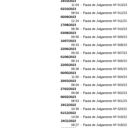
19/10/2023
11:04 -
Pauta de Julgamento Nº 013/23 
02/10/2023
08:54 -
Pauta de Julgamento Nº 012/23 
05/09/2023
12:24 -
Pauta de Julgamento Nº 011/23 
17/08/2023
08:36 -
Pauta de Julgamento Nº 010/23 
03/08/2023
09:58 -
Pauta de Julgamento Nº 009/23 
10/07/2023
09:33 -
Pauta de Julgamento Nº 008/23 
22/06/2023
09:20 -
Pauta de Julgamento Nº 007/23 
01/06/2023
08:14 -
Pauta de Julgamento Nº 006/23 
22/05/2023
08:38 -
Pauta de Julgamento Nº 005/23 
05/05/2023
11:50 -
Pauta de Julgamento Nº 004/23 
20/03/2023
08:04 -
Pauta de Julgamento Nº 003/23 
27/02/2023
09:08 -
Pauta de Julgamento Nº 002/23 
06/02/2023
08:53 -
Pauta de Julgamento Nº 001/23 
19/12/2022
10:39 -
Pauta de Julgamento Nº 020/22 
01/12/2022
14:00 -
Pauta de Julgamento Nº 019/22 
24/11/2022
08:27 -
Pauta de Julgamento Nº 018/22 