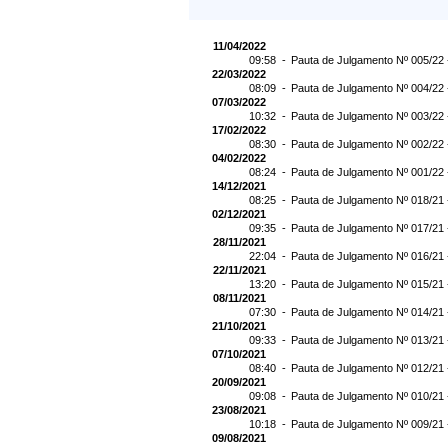
11/04/2022
09:58 -
Pauta de Julgamento Nº 005/22 
22/03/2022
08:09 -
Pauta de Julgamento Nº 004/22 
07/03/2022
10:32 -
Pauta de Julgamento Nº 003/22 
17/02/2022
08:30 -
Pauta de Julgamento Nº 002/22 
04/02/2022
08:24 -
Pauta de Julgamento Nº 001/22 
14/12/2021
08:25 -
Pauta de Julgamento Nº 018/21 
02/12/2021
09:35 -
Pauta de Julgamento Nº 017/21 
28/11/2021
22:04 -
Pauta de Julgamento Nº 016/21 
22/11/2021
13:20 -
Pauta de Julgamento Nº 015/21 
08/11/2021
07:30 -
Pauta de Julgamento Nº 014/21 
21/10/2021
09:33 -
Pauta de Julgamento Nº 013/21 
07/10/2021
08:40 -
Pauta de Julgamento Nº 012/21 
20/09/2021
09:08 -
Pauta de Julgamento Nº 010/21 
23/08/2021
10:18 -
Pauta de Julgamento Nº 009/21 
09/08/2021