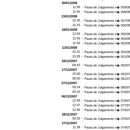
30/01/2008
11:56 -
Pauta de Julgamento n� 009/08
11:55 -
Pauta de Julgamento n� 008/08
23/01/2008
15:35 -
Pauta de Julgamento n� 007/08
15:33 -
Pauta de Julgamento n� 006/08
18/01/2008
12:04 -
Pauta de Julgamento n� 005/08
11:59 -
Pauta de Julgamento n� 004/08
11:54 -
Pauta de Julgamento n� 003/08
11/01/2008
15:31 -
Pauta de Julgamento n� 002/08
15:28 -
Pauta de Julgamento n� 001/08
18/12/2007
09:43 -
Pauta de Julgamento n� 083/07
17/12/2007
10:00 -
Pauta de Julgamento n� 082/07
09:20 -
Pauta de Julgamento n� 081/07
07/12/2007
09:34 -
Pauta de Julgamento n� 080/07
09:33 -
Pauta de Julgamento n� 079/07
06/12/2007
12:49 -
Pauta de Julgamento n� 078/07
12:47 -
Pauta de Julgamento n� 077/07
12:46 -
Pauta de Julgamento n� 076/07
28/11/2007
09:29 -
Pauta de Julgamento n� 075/07
27/11/2007
11:38 -
Pauta de Julgamento n� 074/07