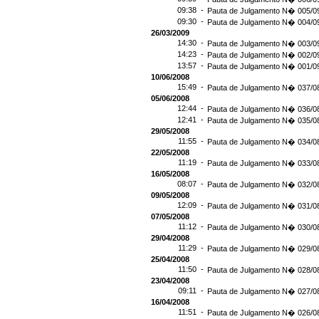
09:38 -
Pauta de Julgamento N� 005/09
09:30 -
Pauta de Julgamento N� 004/09
26/03/2009
14:30 -
Pauta de Julgamento N� 003/09
14:23 -
Pauta de Julgamento N� 002/09
13:57 -
Pauta de Julgamento N� 001/09
10/06/2008
15:49 -
Pauta de Julgamento N� 037/08
05/06/2008
12:44 -
Pauta de Julgamento N� 036/08
12:41 -
Pauta de Julgamento N� 035/08
29/05/2008
11:55 -
Pauta de Julgamento N� 034/08
22/05/2008
11:19 -
Pauta de Julgamento N� 033/08
16/05/2008
08:07 -
Pauta de Julgamento N� 032/08
09/05/2008
12:09 -
Pauta de Julgamento N� 031/08
07/05/2008
11:12 -
Pauta de Julgamento N� 030/08
29/04/2008
11:29 -
Pauta de Julgamento N� 029/08
25/04/2008
11:50 -
Pauta de Julgamento N� 028/08
23/04/2008
09:11 -
Pauta de Julgamento N� 027/08
16/04/2008
11:51 -
Pauta de Julgamento N� 026/08