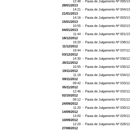
12:48 -
Pauta de Julgamento Nº 005/13 
28/01/2013
14:21 -
Pauta de Julgamento Nº 004/13 
21/01/2013
14:16 -
Pauta de Julgamento Nº 003/13 
15/01/2013
10:55 -
Pauta de Julgamento Nº 002/13 
04/01/2013
11:44 -
Pauta de Julgamento Nº 001/13 
18/12/2012
19:20 -
Pauta de Julgamento Nº 038/12 
11/12/2012
19:44 -
Pauta de Julgamento Nº 037/12 
03/12/2012
14:30 -
Pauta de Julgamento Nº 036/12 
26/11/2012
10:55 -
Pauta de Julgamento Nº 035/12 
19/11/2012
11:18 -
Pauta de Julgamento Nº 034/12 
09/11/2012
09:42 -
Pauta de Julgamento Nº 033/12 
05/11/2012
12:46 -
Pauta de Julgamento Nº 032/12 
02/10/2012
09:12 -
Pauta de Julgamento Nº 031/12 
24/09/2012
11:20 -
Pauta de Julgamento Nº 030/12 
14/09/2012
13:00 -
Pauta de Julgamento Nº 029/12 
10/09/2012
12:20 -
Pauta de Julgamento Nº 028/12 
27/08/2012