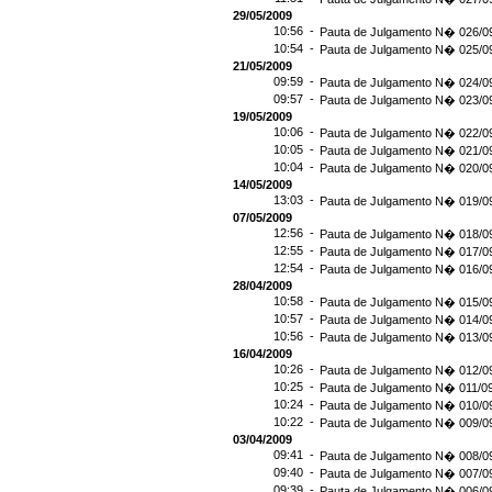
29/05/2009
10:56 -
Pauta de Julgamento N� 026/09
10:54 -
Pauta de Julgamento N� 025/09
21/05/2009
09:59 -
Pauta de Julgamento N� 024/09
09:57 -
Pauta de Julgamento N� 023/09
19/05/2009
10:06 -
Pauta de Julgamento N� 022/09
10:05 -
Pauta de Julgamento N� 021/09
10:04 -
Pauta de Julgamento N� 020/09
14/05/2009
13:03 -
Pauta de Julgamento N� 019/09
07/05/2009
12:56 -
Pauta de Julgamento N� 018/09
12:55 -
Pauta de Julgamento N� 017/09
12:54 -
Pauta de Julgamento N� 016/0
28/04/2009
10:58 -
Pauta de Julgamento N� 015/09
10:57 -
Pauta de Julgamento N� 014/09
10:56 -
Pauta de Julgamento N� 013/09
16/04/2009
10:26 -
Pauta de Julgamento N� 012/09
10:25 -
Pauta de Julgamento N� 011/09
10:24 -
Pauta de Julgamento N� 010/09
10:22 -
Pauta de Julgamento N� 009/09
03/04/2009
09:41 -
Pauta de Julgamento N� 008/09
09:40 -
Pauta de Julgamento N� 007/09
09:39 -
Pauta de Julgamento N� 006/09