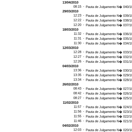
13/04/2010
08:15 -
Pauta de Julgamento N� 040/10
29/03/2010
12:23 -
Pauta de Julgamento N� 039/10
12:22 -
Pauta de Julgamento N� 038/10
12:20 -
Pauta de Julgamento N� 037/10
18/03/2010
11:32 -
Pauta de Julgamento N� 036/10
11:31 -
Pauta de Julgamento N� 035/10
11:30 -
Pauta de Julgamento N� 034/10
12/03/2010
12:28 -
Pauta de Julgamento N� 033/10
12:27 -
Pauta de Julgamento N� 032/10
12:26 -
Pauta de Julgamento N� 031/10
04/03/2010
13:36 -
Pauta de Julgamento N� 030/10
13:35 -
Pauta de Julgamento N� 029/10
13:34 -
Pauta de Julgamento N� 028/10
26/02/2010
08:43 -
Pauta de Julgamento N� 027/10
08:42 -
Pauta de Julgamento N� 026/10
08:27 -
Pauta de Julgamento N� 025/10
11/02/2010
11:57 -
Pauta de Julgamento N� 024/10
11:56 -
Pauta de Julgamento N� 023/10
11:55 -
Pauta de Julgamento N� 022/10
11:46 -
Pauta de Julgamento N� 021/10
04/02/2010
12:03 -
Pauta de Julgamento N� 020/10