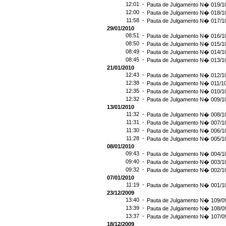
12:01 -
Pauta de Julgamento N� 019/10
12:00 -
Pauta de Julgamento N� 018/10
11:58 -
Pauta de Julgamento N� 017/10
29/01/2010
08:51 -
Pauta de Julgamento N� 016/10
08:50 -
Pauta de Julgamento N� 015/10
08:49 -
Pauta de Julgamento N� 014/10
08:45 -
Pauta de Julgamento N� 013/10
21/01/2010
12:43 -
Pauta de Julgamento N� 012/10
12:38 -
Pauta de Julgamento N� 011/10
12:35 -
Pauta de Julgamento N� 010/10
12:32 -
Pauta de Julgamento N� 009/10
13/01/2010
11:32 -
Pauta de Julgamento N� 008/10
11:31 -
Pauta de Julgamento N� 007/10
11:30 -
Pauta de Julgamento N� 006/10
11:28 -
Pauta de Julgamento N� 005/10
08/01/2010
09:43 -
Pauta de Julgamento N� 004/10
09:40 -
Pauta de Julgamento N� 003/10
09:32 -
Pauta de Julgamento N� 002/10
07/01/2010
11:19 -
Pauta de Julgamento N� 001/10
23/12/2009
13:40 -
Pauta de Julgamento N� 109/09
13:39 -
Pauta de Julgamento N� 108/09
13:37 -
Pauta de Julgamento N� 107/09
18/12/2009