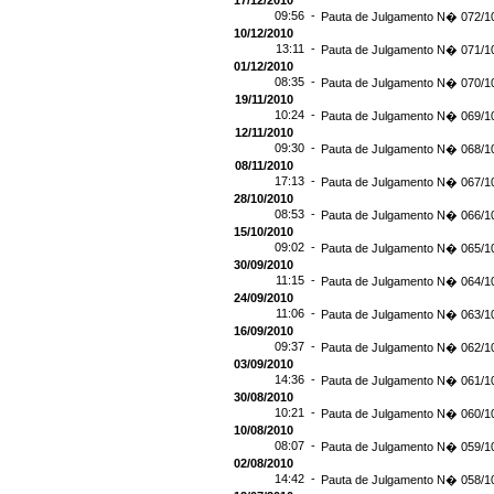
17/12/2010
09:56 -
Pauta de Julgamento N� 072/10
10/12/2010
13:11 -
Pauta de Julgamento N� 071/10
01/12/2010
08:35 -
Pauta de Julgamento N� 070/10
19/11/2010
10:24 -
Pauta de Julgamento N� 069/10
12/11/2010
09:30 -
Pauta de Julgamento N� 068/10
08/11/2010
17:13 -
Pauta de Julgamento N� 067/10
28/10/2010
08:53 -
Pauta de Julgamento N� 066/10
15/10/2010
09:02 -
Pauta de Julgamento N� 065/10
30/09/2010
11:15 -
Pauta de Julgamento N� 064/10
24/09/2010
11:06 -
Pauta de Julgamento N� 063/10
16/09/2010
09:37 -
Pauta de Julgamento N� 062/10
03/09/2010
14:36 -
Pauta de Julgamento N� 061/10
30/08/2010
10:21 -
Pauta de Julgamento N� 060/10
10/08/2010
08:07 -
Pauta de Julgamento N� 059/10
02/08/2010
14:42 -
Pauta de Julgamento N� 058/10