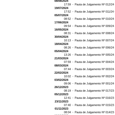
08/08/2024
17:59 -
Pauta de Julgamento Nº 012/24 
19/07/2024
17:52 -
Pauta de Julgamento Nº 011/24 
05/07/2024
08:52 -
Pauta de Julgamento Nº 010/24 
17/06/2024
09:54 -
Pauta de Julgamento Nº 009/24 
16/05/2024
08:31 -
Pauta de Julgamento Nº 008/24 
30/04/2024
10:13 -
Pauta de Julgamento Nº 007/24 
18/04/2024
08:26 -
Pauta de Julgamento Nº 006/24 
05/04/2024
13:26 -
Pauta de Julgamento Nº 005/24 
21/03/2024
07:59 -
Pauta de Julgamento Nº 004/24 
08/03/2024
07:44 -
Pauta de Julgamento Nº 003/24 
22/02/2024
10:02 -
Pauta de Julgamento Nº 002/24 
03/02/2024
09:06 -
Pauta de Julgamento Nº 001/24 
26/12/2023
08:19 -
Pauta de Julgamento Nº 017/23 
05/12/2023
12:41 -
Pauta de Julgamento Nº 016/23 
23/11/2023
07:40 -
Pauta de Julgamento Nº 015/23 
01/11/2023
08:04 -
Pauta de Julgamento Nº 014/23 