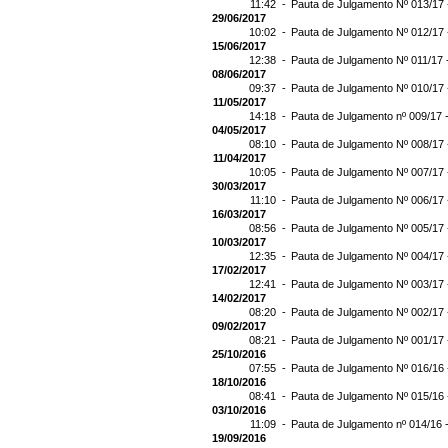
11:42 -
Pauta de Julgamento Nº 013/17 
29/06/2017
10:02 -
Pauta de Julgamento Nº 012/17 
15/06/2017
12:38 -
Pauta de Julgamento Nº 011/17 
08/06/2017
09:37 -
Pauta de Julgamento Nº 010/17 
11/05/2017
14:18 -
Pauta de Julgamento nº 009/17 
04/05/2017
08:10 -
Pauta de Julgamento Nº 008/17 
11/04/2017
10:05 -
Pauta de Julgamento Nº 007/17 
30/03/2017
11:10 -
Pauta de Julgamento Nº 006/17 
16/03/2017
08:56 -
Pauta de Julgamento Nº 005/17 
10/03/2017
12:35 -
Pauta de Julgamento Nº 004/17 
17/02/2017
12:41 -
Pauta de Julgamento Nº 003/17 
14/02/2017
08:20 -
Pauta de Julgamento Nº 002/17 
09/02/2017
08:21 -
Pauta de Julgamento Nº 001/17 
25/10/2016
07:55 -
Pauta de Julgamento Nº 016/16 
18/10/2016
08:41 -
Pauta de Julgamento Nº 015/16 
03/10/2016
11:09 -
Pauta de Julgamento nº 014/16 
19/09/2016