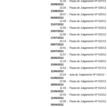
11:16 -
Pauta de Julgamento Nº 027/12 
20/08/2012
10:33 -
Pauta de Julgamento Nº 026/12 
13/08/2012
18:47 -
Pauta de Julgamento Nº 025/12 
06/08/2012
12:49 -
Pauta de Julgamento Nº 024/12 
31/07/2012
11:55 -
Pauta de Julgamento Nº 023/12 
23/07/2012
12:00 -
Pauta de Julgamento Nº 022/12 
17/07/2012
10:14 -
Pauta de Julgamento Nº 021/12 
09/07/2012
10:41 -
Pauta de Julgamento Nº 020/12 
02/07/2012
11:57 -
Pauta de Julgamento Nº 019/12 
26/06/2012
11:19 -
Pauta de Julgamento Nº 018/12 
15/06/2012
11:53 -
Pauta de Julgamento Nº 017/12 
11/06/2012
13:24 -
auta de Julgamento Nº 016/12 -
01/06/2012
13:36 -
Pauta de Julgamento Nº 015/12 
28/05/2012
11:43 -
Pauta de Julgamento Nº 014/12 
21/05/2012
10:43 -
Pauta de Julgamento Nº 013/12 
11/05/2012
12:09 -
Pauta de Julgamento Nº 012/12 
30/04/2012