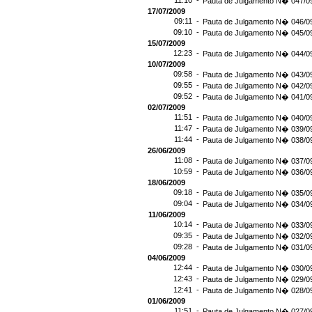
11:10 -
Pauta de Julgamento N� 047/09
17/07/2009
09:11 -
Pauta de Julgamento N� 046/09
09:10 -
Pauta de Julgamento N� 045/09
15/07/2009
12:23 -
Pauta de Julgamento N� 044/09
10/07/2009
09:58 -
Pauta de Julgamento N� 043/09
09:55 -
Pauta de Julgamento N� 042/09
09:52 -
Pauta de Julgamento N� 041/09
02/07/2009
11:51 -
Pauta de Julgamento N� 040/09
11:47 -
Pauta de Julgamento N� 039/09
11:44 -
Pauta de Julgamento N� 038/09
26/06/2009
11:08 -
Pauta de Julgamento N� 037/09
10:59 -
Pauta de Julgamento N� 036/09
18/06/2009
09:18 -
Pauta de Julgamento N� 035/09
09:04 -
Pauta de Julgamento N� 034/09
11/06/2009
10:14 -
Pauta de Julgamento N� 033/09
09:35 -
Pauta de Julgamento N� 032/09
09:28 -
Pauta de Julgamento N� 031/09
04/06/2009
12:44 -
Pauta de Julgamento N� 030/09
12:43 -
Pauta de Julgamento N� 029/09
12:41 -
Pauta de Julgamento N� 028/09
01/06/2009
11:51 -
Pauta de Julgamento N� 027/09