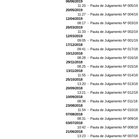
06/06/2019
11:20 -
Pauta de Julgamento Nº 005/19 
20/05/2019
11:27 -
Pauta de Julgamento Nº 004/19 
12/04/2019
08:17 -
Pauta de Julgamento Nº 003/19 
26/03/2019
11:33 -
Pauta de Julgamento Nº 002/19 
12/03/2019
09:05 -
Pauta de Julgamento Nº 001/19 
17/12/2018
09:41 -
Pauta de Julgamento Nº 017/18 
10/12/2018
08:28 -
Pauta de Julgamento Nº 016/18 
29/11/2018
08:25 -
Pauta de Julgamento Nº 015/18 
13/11/2018
11:55 -
Pauta de Julgamento Nº 014/18 
25/10/2018
13:20 -
Pauta de Julgamento Nº 013/18 
20/09/2018
13:21 -
Pauta de Julgamento Nº 012/18 
10/09/2018
08:38 -
Pauta de Julgamento Nº 011/18 
23/08/2018
11:54 -
Pauta de Julgamento Nº 010/18 
07/08/2018
08:31 -
Pauta de Julgamento Nº 009/18 
03/07/2018
10:42 -
Pauta de Julgamento Nº 008/18 
21/06/2018
13:23 -
Pauta de Julgamento Nº 007/18 