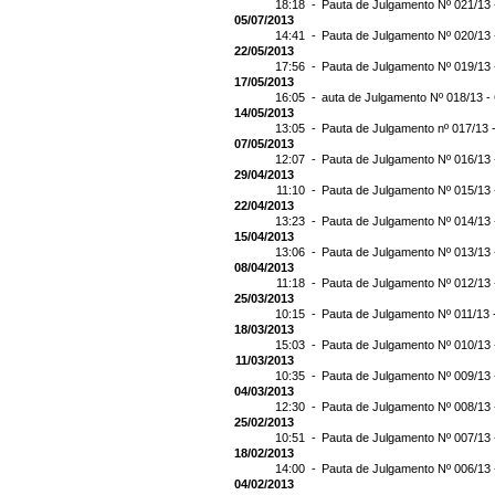
18:18 -
Pauta de Julgamento Nº 021/13 
05/07/2013
14:41 -
Pauta de Julgamento Nº 020/13 
22/05/2013
17:56 -
Pauta de Julgamento Nº 019/13 
17/05/2013
16:05 -
auta de Julgamento Nº 018/13 -
14/05/2013
13:05 -
Pauta de Julgamento nº 017/13 
07/05/2013
12:07 -
Pauta de Julgamento Nº 016/13 
29/04/2013
11:10 -
Pauta de Julgamento Nº 015/13 
22/04/2013
13:23 -
Pauta de Julgamento Nº 014/13 
15/04/2013
13:06 -
Pauta de Julgamento Nº 013/13 
08/04/2013
11:18 -
Pauta de Julgamento Nº 012/13 
25/03/2013
10:15 -
Pauta de Julgamento Nº 011/13 
18/03/2013
15:03 -
Pauta de Julgamento Nº 010/13 
11/03/2013
10:35 -
Pauta de Julgamento Nº 009/13 
04/03/2013
12:30 -
Pauta de Julgamento Nº 008/13 
25/02/2013
10:51 -
Pauta de Julgamento Nº 007/13 
18/02/2013
14:00 -
Pauta de Julgamento Nº 006/13 
04/02/2013