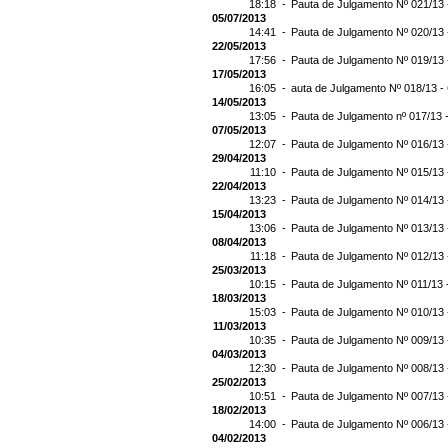
18:18 -
Pauta de Julgamento Nº 021/13 
05/07/2013
14:41 -
Pauta de Julgamento Nº 020/13 
22/05/2013
17:56 -
Pauta de Julgamento Nº 019/13 
17/05/2013
16:05 -
auta de Julgamento Nº 018/13 -
14/05/2013
13:05 -
Pauta de Julgamento nº 017/13 
07/05/2013
12:07 -
Pauta de Julgamento Nº 016/13 
29/04/2013
11:10 -
Pauta de Julgamento Nº 015/13 
22/04/2013
13:23 -
Pauta de Julgamento Nº 014/13 
15/04/2013
13:06 -
Pauta de Julgamento Nº 013/13 
08/04/2013
11:18 -
Pauta de Julgamento Nº 012/13 
25/03/2013
10:15 -
Pauta de Julgamento Nº 011/13 
18/03/2013
15:03 -
Pauta de Julgamento Nº 010/13 
11/03/2013
10:35 -
Pauta de Julgamento Nº 009/13 
04/03/2013
12:30 -
Pauta de Julgamento Nº 008/13 
25/02/2013
10:51 -
Pauta de Julgamento Nº 007/13 
18/02/2013
14:00 -
Pauta de Julgamento Nº 006/13 
04/02/2013