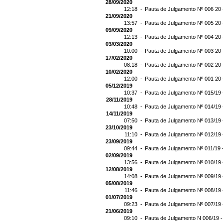
28/09/2020
12:18 -
Pauta de Julgamento Nº 006 20 
21/09/2020
13:57 -
Pauta de Julgamento Nº 005 20 
09/09/2020
12:13 -
Pauta de Julgamento Nº 004 20 
03/03/2020
10:00 -
Pauta de Julgamento Nº 003 20 
17/02/2020
08:18 -
Pauta de Julgamento Nº 002 20 
10/02/2020
12:00 -
Pauta de Julgamento Nº 001 20 
05/12/2019
10:37 -
Pauta de Julgamento Nº 015/19 
28/11/2019
10:48 -
Pauta de Julgamento Nº 014/19 
14/11/2019
07:50 -
Pauta de Julgamento Nº 013/19 
23/10/2019
11:10 -
Pauta de Julgamento Nº 012/19 
23/09/2019
09:44 -
Pauta de Julgamento Nº 011/19 
02/09/2019
13:56 -
Pauta de Julgamento Nº 010/19 
12/08/2019
14:08 -
Pauta de Julgamento Nº 009/19 
05/08/2019
11:46 -
Pauta de Julgamento Nº 008/19 
01/07/2019
09:23 -
Pauta de Julgamento Nº 007/19 
21/06/2019
09:10 -
Pauta de Julgamento N 006/19 -