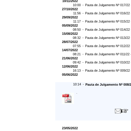
10/11/2022
10:00 -
Pauta de Julgamento Nº 017/22 
27/10/2022
11:56 -
Pauta de Julgamento Nº 016/22 
29/09/2022
11:17 -
Pauta de Julgamento Nº 015/22 
05/09/2022
08:50 -
Pauta de Julgamento Nº 014/22 
15/08/2022
08:32 -
Pauta de Julgamento Nº 013/22 
28/07/2022
07:55 -
Pauta de Julgamento Nº 012/22 
14/07/2022
08:21 -
Pauta de Julgamento Nº 011/22 
21/06/2022
09:42 -
Pauta de Julgamento Nº 010/22 
12/06/2022
16:13 -
Pauta de Julgamento Nº 009/22 
05/06/2022
10:14 -
Pauta de Julgamento Nº 008/2
.
23/05/2022