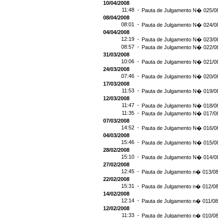
10/04/2008
11:48 -
Pauta de Julgamento N� 025/08
08/04/2008
08:01 -
Pauta de Julgamento N� 024/08
04/04/2008
12:19 -
Pauta de Julgamento N� 023/08
08:57 -
Pauta de Julgamento N� 022/08
31/03/2008
10:06 -
Pauta de Julgamento N� 021/08
24/03/2008
07:46 -
Pauta de Julgamento N� 020/08
17/03/2008
11:53 -
Pauta de Julgamento N� 019/08
12/03/2008
11:47 -
Pauta de Julgamento N� 018/08
11:35 -
Pauta de Julgamento N� 017/08
07/03/2008
14:52 -
Pauta de Julgamento N� 016/08
04/03/2008
15:46 -
Pauta de Julgamento N� 015/08
28/02/2008
15:10 -
Pauta de Julgamento N� 014/08
27/02/2008
12:45 -
Pauta de Julgamento n� 013/08
22/02/2008
15:31 -
Pauta de Julgamento n� 012/08
14/02/2008
12:14 -
Pauta de Julgamento n� 011/08
12/02/2008
11:33 -
Pauta de Julgamento n� 010/08