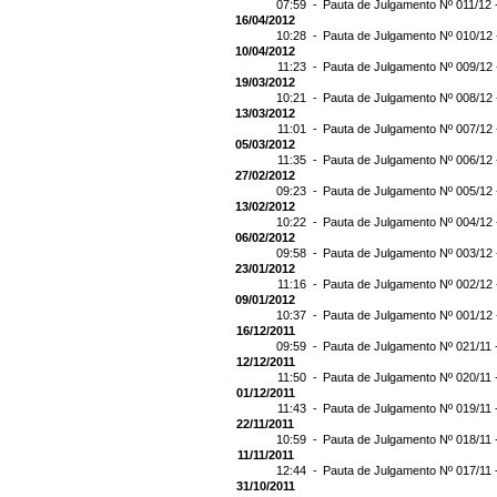
07:59 -
Pauta de Julgamento Nº 011/12 
16/04/2012
10:28 -
Pauta de Julgamento Nº 010/12 
10/04/2012
11:23 -
Pauta de Julgamento Nº 009/12 
19/03/2012
10:21 -
Pauta de Julgamento Nº 008/12 
13/03/2012
11:01 -
Pauta de Julgamento Nº 007/12 
05/03/2012
11:35 -
Pauta de Julgamento Nº 006/12 
27/02/2012
09:23 -
Pauta de Julgamento Nº 005/12 
13/02/2012
10:22 -
Pauta de Julgamento Nº 004/12 
06/02/2012
09:58 -
Pauta de Julgamento Nº 003/12 
23/01/2012
11:16 -
Pauta de Julgamento Nº 002/12 
09/01/2012
10:37 -
Pauta de Julgamento Nº 001/12 
16/12/2011
09:59 -
Pauta de Julgamento Nº 021/11 
12/12/2011
11:50 -
Pauta de Julgamento Nº 020/11 
01/12/2011
11:43 -
Pauta de Julgamento Nº 019/11 
22/11/2011
10:59 -
Pauta de Julgamento Nº 018/11 
11/11/2011
12:44 -
Pauta de Julgamento Nº 017/11 
31/10/2011