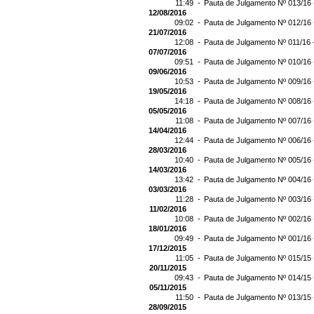
11:49 -
Pauta de Julgamento Nº 013/16 
12/08/2016
09:02 -
Pauta de Julgamento Nº 012/16 
21/07/2016
12:08 -
Pauta de Julgamento Nº 011/16 
07/07/2016
09:51 -
Pauta de Julgamento Nº 010/16 
09/06/2016
10:53 -
Pauta de Julgamento Nº 009/16 
19/05/2016
14:18 -
Pauta de Julgamento Nº 008/16 
05/05/2016
11:08 -
Pauta de Julgamento Nº 007/16 
14/04/2016
12:44 -
Pauta de Julgamento Nº 006/16 
28/03/2016
10:40 -
Pauta de Julgamento Nº 005/16 
14/03/2016
13:42 -
Pauta de Julgamento Nº 004/16 
03/03/2016
11:28 -
Pauta de Julgamento Nº 003/16 
11/02/2016
10:08 -
Pauta de Julgamento Nº 002/16 
18/01/2016
09:49 -
Pauta de Julgamento Nº 001/16 
17/12/2015
11:05 -
Pauta de Julgamento Nº 015/15 
20/11/2015
09:43 -
Pauta de Julgamento Nº 014/15 
05/11/2015
11:50 -
Pauta de Julgamento Nº 013/15 
28/09/2015