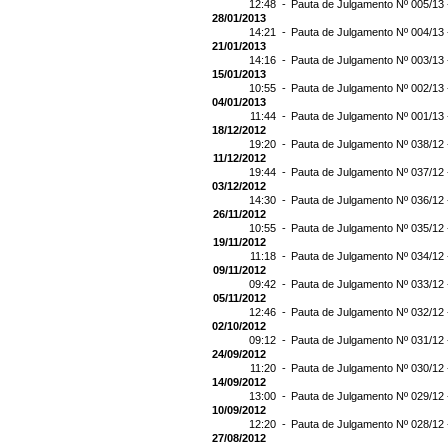
12:48 -
Pauta de Julgamento Nº 005/13 
28/01/2013
14:21 -
Pauta de Julgamento Nº 004/13 
21/01/2013
14:16 -
Pauta de Julgamento Nº 003/13 
15/01/2013
10:55 -
Pauta de Julgamento Nº 002/13 
04/01/2013
11:44 -
Pauta de Julgamento Nº 001/13 
18/12/2012
19:20 -
Pauta de Julgamento Nº 038/12 
11/12/2012
19:44 -
Pauta de Julgamento Nº 037/12 
03/12/2012
14:30 -
Pauta de Julgamento Nº 036/12 
26/11/2012
10:55 -
Pauta de Julgamento Nº 035/12 
19/11/2012
11:18 -
Pauta de Julgamento Nº 034/12 
09/11/2012
09:42 -
Pauta de Julgamento Nº 033/12 
05/11/2012
12:46 -
Pauta de Julgamento Nº 032/12 
02/10/2012
09:12 -
Pauta de Julgamento Nº 031/12 
24/09/2012
11:20 -
Pauta de Julgamento Nº 030/12 
14/09/2012
13:00 -
Pauta de Julgamento Nº 029/12 
10/09/2012
12:20 -
Pauta de Julgamento Nº 028/12 
27/08/2012