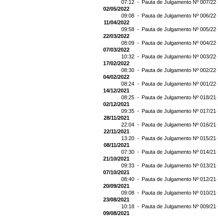
07:12 -
Pauta de Julgamento Nº 007/22 
02/05/2022
09:08 -
Pauta de Julgamento Nº 006/22 
11/04/2022
09:58 -
Pauta de Julgamento Nº 005/22 
22/03/2022
08:09 -
Pauta de Julgamento Nº 004/22 
07/03/2022
10:32 -
Pauta de Julgamento Nº 003/22 
17/02/2022
08:30 -
Pauta de Julgamento Nº 002/22 
04/02/2022
08:24 -
Pauta de Julgamento Nº 001/22 
14/12/2021
08:25 -
Pauta de Julgamento Nº 018/21 
02/12/2021
09:35 -
Pauta de Julgamento Nº 017/21 
28/11/2021
22:04 -
Pauta de Julgamento Nº 016/21 
22/11/2021
13:20 -
Pauta de Julgamento Nº 015/21 
08/11/2021
07:30 -
Pauta de Julgamento Nº 014/21 
21/10/2021
09:33 -
Pauta de Julgamento Nº 013/21 
07/10/2021
08:40 -
Pauta de Julgamento Nº 012/21 
20/09/2021
09:08 -
Pauta de Julgamento Nº 010/21 
23/08/2021
10:18 -
Pauta de Julgamento Nº 009/21 
09/08/2021