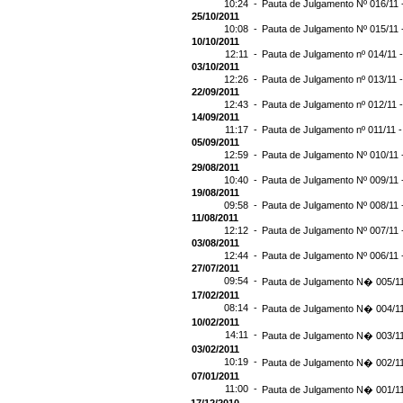
10:24 -
Pauta de Julgamento Nº 016/11 
25/10/2011
10:08 -
Pauta de Julgamento Nº 015/11 
10/10/2011
12:11 -
Pauta de Julgamento nº 014/11 
03/10/2011
12:26 -
Pauta de Julgamento nº 013/11 
22/09/2011
12:43 -
Pauta de Julgamento nº 012/11 
14/09/2011
11:17 -
Pauta de Julgamento nº 011/11 
05/09/2011
12:59 -
Pauta de Julgamento Nº 010/11 
29/08/2011
10:40 -
Pauta de Julgamento Nº 009/11 
19/08/2011
09:58 -
Pauta de Julgamento Nº 008/11 
11/08/2011
12:12 -
Pauta de Julgamento Nº 007/11 
03/08/2011
12:44 -
Pauta de Julgamento Nº 006/11 
27/07/2011
09:54 -
Pauta de Julgamento N� 005/11
17/02/2011
08:14 -
Pauta de Julgamento N� 004/11
10/02/2011
14:11 -
Pauta de Julgamento N� 003/11
03/02/2011
10:19 -
Pauta de Julgamento N� 002/11
07/01/2011
11:00 -
Pauta de Julgamento N� 001/11