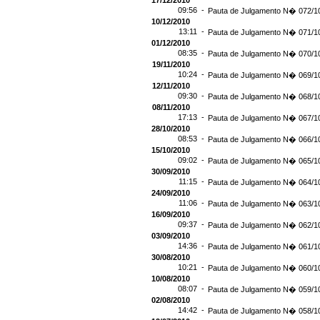
17/12/2010
09:56 -
Pauta de Julgamento N� 072/10
10/12/2010
13:11 -
Pauta de Julgamento N� 071/10
01/12/2010
08:35 -
Pauta de Julgamento N� 070/10
19/11/2010
10:24 -
Pauta de Julgamento N� 069/10
12/11/2010
09:30 -
Pauta de Julgamento N� 068/10
08/11/2010
17:13 -
Pauta de Julgamento N� 067/10
28/10/2010
08:53 -
Pauta de Julgamento N� 066/10
15/10/2010
09:02 -
Pauta de Julgamento N� 065/10
30/09/2010
11:15 -
Pauta de Julgamento N� 064/10
24/09/2010
11:06 -
Pauta de Julgamento N� 063/10
16/09/2010
09:37 -
Pauta de Julgamento N� 062/10
03/09/2010
14:36 -
Pauta de Julgamento N� 061/10
30/08/2010
10:21 -
Pauta de Julgamento N� 060/10
10/08/2010
08:07 -
Pauta de Julgamento N� 059/10
02/08/2010
14:42 -
Pauta de Julgamento N� 058/10