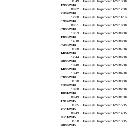
11:49 -
Pauta de Julgamento Nº 013/16 
12/08/2016
09:02 -
Pauta de Julgamento Nº 012/16 
21/07/2016
12:08 -
Pauta de Julgamento Nº 011/16 
07/07/2016
09:51 -
Pauta de Julgamento Nº 010/16 
09/06/2016
10:53 -
Pauta de Julgamento Nº 009/16 
19/05/2016
14:18 -
Pauta de Julgamento Nº 008/16 
05/05/2016
11:08 -
Pauta de Julgamento Nº 007/16 
14/04/2016
12:44 -
Pauta de Julgamento Nº 006/16 
28/03/2016
10:40 -
Pauta de Julgamento Nº 005/16 
14/03/2016
13:42 -
Pauta de Julgamento Nº 004/16 
03/03/2016
11:28 -
Pauta de Julgamento Nº 003/16 
11/02/2016
10:08 -
Pauta de Julgamento Nº 002/16 
18/01/2016
09:49 -
Pauta de Julgamento Nº 001/16 
17/12/2015
11:05 -
Pauta de Julgamento Nº 015/15 
20/11/2015
09:43 -
Pauta de Julgamento Nº 014/15 
05/11/2015
11:50 -
Pauta de Julgamento Nº 013/15 
28/09/2015