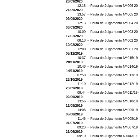
28/09/2020
12:18 -
Pauta de Julgamento Nº 006 20 
21/09/2020
13:57 -
Pauta de Julgamento Nº 005 20 
09/09/2020
12:13 -
Pauta de Julgamento Nº 004 20 
03/03/2020
10:00 -
Pauta de Julgamento Nº 003 20 
17/02/2020
08:18 -
Pauta de Julgamento Nº 002 20 
10/02/2020
12:00 -
Pauta de Julgamento Nº 001 20 
05/12/2019
10:37 -
Pauta de Julgamento Nº 015/19 
28/11/2019
10:48 -
Pauta de Julgamento Nº 014/19 
14/11/2019
07:50 -
Pauta de Julgamento Nº 013/19 
23/10/2019
11:10 -
Pauta de Julgamento Nº 012/19 
23/09/2019
09:44 -
Pauta de Julgamento Nº 011/19 
02/09/2019
13:56 -
Pauta de Julgamento Nº 010/19 
12/08/2019
14:08 -
Pauta de Julgamento Nº 009/19 
05/08/2019
11:46 -
Pauta de Julgamento Nº 008/19 
01/07/2019
09:23 -
Pauta de Julgamento Nº 007/19 
21/06/2019
09:10 -
Pauta de Julgamento N 006/19 -