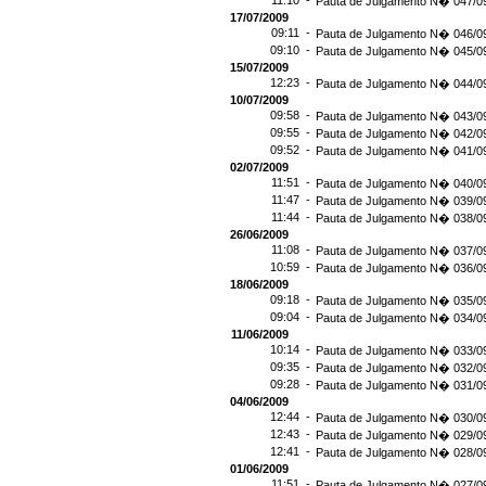
11:10 -
Pauta de Julgamento N� 047/09
17/07/2009
09:11 -
Pauta de Julgamento N� 046/09
09:10 -
Pauta de Julgamento N� 045/09
15/07/2009
12:23 -
Pauta de Julgamento N� 044/09
10/07/2009
09:58 -
Pauta de Julgamento N� 043/09
09:55 -
Pauta de Julgamento N� 042/09
09:52 -
Pauta de Julgamento N� 041/09
02/07/2009
11:51 -
Pauta de Julgamento N� 040/09
11:47 -
Pauta de Julgamento N� 039/09
11:44 -
Pauta de Julgamento N� 038/09
26/06/2009
11:08 -
Pauta de Julgamento N� 037/09
10:59 -
Pauta de Julgamento N� 036/09
18/06/2009
09:18 -
Pauta de Julgamento N� 035/09
09:04 -
Pauta de Julgamento N� 034/09
11/06/2009
10:14 -
Pauta de Julgamento N� 033/09
09:35 -
Pauta de Julgamento N� 032/09
09:28 -
Pauta de Julgamento N� 031/09
04/06/2009
12:44 -
Pauta de Julgamento N� 030/09
12:43 -
Pauta de Julgamento N� 029/09
12:41 -
Pauta de Julgamento N� 028/09
01/06/2009
11:51 -
Pauta de Julgamento N� 027/09