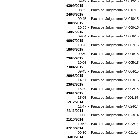
09:49 -
Pauta de Julgamento Nº 012/15 
03/09/2015
08:35 -
Pauta de Julgamento Nº 011/15 
24/08/2015
09:45 -
Pauta de Julgamento Nº 010/15 
10/08/2015
10:33 -
Pauta de Julgamento Nº 009/15 
13/07/2015
09:04 -
Pauta de Julgamento Nº 008/15 
06/07/2015
10:26 -
Pauta de Julgamento Nº 007/15 
18/06/2015
09:30 -
Pauta de Julgamento Nº 006/15 
29/05/2015
10:06 -
Pauta de Julgamento Nº 005/15 
23/04/2015
09:43 -
Pauta de Julgamento Nº 004/15 
20/03/2015
14:37 -
Pauta de Julgamento Nº 003/15 
23/02/2015
13:20 -
Pauta de Julgamento Nº 002/15 
09/01/2015
15:05 -
Pauta de Julgamento nº 001/15 
12/12/2014
11:47 -
Pauta de Julgamento Nº 024/14 
24/11/2014
11:06 -
Pauta de Julgamento Nº 023/14 
21/10/2014
10:52 -
Pauta de Julgamento Nº 022/14 
07/10/2014
09:30 -
Pauta de Julgamento Nº 021/14 
16/09/2014