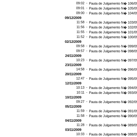
09:02 -
Pauta de Julgamento N� 106/09
09:01 -
Pauta de Julgamento N� 105/09
09:00 -
Pauta de Julgamento N� 104/09
09/12/2009
11:58 -
Pauta de Julgamento N� 103/09
11:56 -
Pauta de Julgamento N� 102/09
11:55 -
Pauta de Julgamento N� 101/09
11:52 -
Pauta de Julgamento N� 100/09
02/12/2009
09:58 -
Pauta de Julgamento N� 099/09
09:57 -
Pauta de Julgamento N� 098/09
24/11/2009
10:23 -
Pauta de Julgamento N� 097/09
23/11/2009
14:58 -
Pauta de Julgamento N� 096/09
20/11/2009
12:47 -
Pauta de Julgamento N� 095/09
12/11/2009
10:13 -
Pauta de Julgamento N� 094/09
10:11 -
Pauta de Julgamento N� 093/09
10/11/2009
09:27 -
Pauta de Julgamento N� 092/09
05/11/2009
11:59 -
Pauta de Julgamento N� 091/09
11:58 -
Pauta de Julgamento N� 090/09
04/11/2009
11:28 -
Pauta de Julgamento N� 089/09
03/11/2009
10:33 -
Pauta de Julgamento N� 088/09