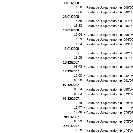
30/01/2008
11:56 -
Pauta de Julgamento n� 009/08
11:55 -
Pauta de Julgamento n� 008/08
23/01/2008
15:35 -
Pauta de Julgamento n� 007/08
15:33 -
Pauta de Julgamento n� 006/08
18/01/2008
12:04 -
Pauta de Julgamento n� 005/08
11:59 -
Pauta de Julgamento n� 004/08
11:54 -
Pauta de Julgamento n� 003/08
11/01/2008
15:31 -
Pauta de Julgamento n� 002/08
15:28 -
Pauta de Julgamento n� 001/08
18/12/2007
09:43 -
Pauta de Julgamento n� 083/07
17/12/2007
10:00 -
Pauta de Julgamento n� 082/07
09:20 -
Pauta de Julgamento n� 081/07
07/12/2007
09:34 -
Pauta de Julgamento n� 080/07
09:33 -
Pauta de Julgamento n� 079/07
06/12/2007
12:49 -
Pauta de Julgamento n� 078/07
12:47 -
Pauta de Julgamento n� 077/07
12:46 -
Pauta de Julgamento n� 076/07
28/11/2007
09:29 -
Pauta de Julgamento n� 075/07
27/11/2007
11:38 -
Pauta de Julgamento n� 074/07