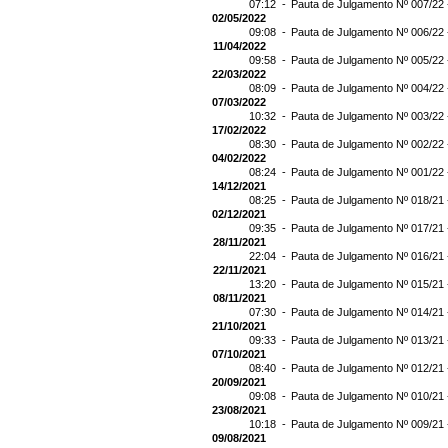
07:12 -
Pauta de Julgamento Nº 007/22 
02/05/2022
09:08 -
Pauta de Julgamento Nº 006/22 
11/04/2022
09:58 -
Pauta de Julgamento Nº 005/22 
22/03/2022
08:09 -
Pauta de Julgamento Nº 004/22 
07/03/2022
10:32 -
Pauta de Julgamento Nº 003/22 
17/02/2022
08:30 -
Pauta de Julgamento Nº 002/22 
04/02/2022
08:24 -
Pauta de Julgamento Nº 001/22 
14/12/2021
08:25 -
Pauta de Julgamento Nº 018/21 
02/12/2021
09:35 -
Pauta de Julgamento Nº 017/21 
28/11/2021
22:04 -
Pauta de Julgamento Nº 016/21 
22/11/2021
13:20 -
Pauta de Julgamento Nº 015/21 
08/11/2021
07:30 -
Pauta de Julgamento Nº 014/21 
21/10/2021
09:33 -
Pauta de Julgamento Nº 013/21 
07/10/2021
08:40 -
Pauta de Julgamento Nº 012/21 
20/09/2021
09:08 -
Pauta de Julgamento Nº 010/21 
23/08/2021
10:18 -
Pauta de Julgamento Nº 009/21 
09/08/2021