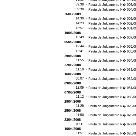
09:38 -
Pauta de Julgamento N� 005/09
09:30 -
Pauta de Julgamento N� 004/09
26/03/2009
14:30 -
Pauta de Julgamento N� 003/09
14:23 -
Pauta de Julgamento N� 002/09
13:57 -
Pauta de Julgamento N� 001/09
10/06/2008
15:49 -
Pauta de Julgamento N� 037/08
05/06/2008
12:44 -
Pauta de Julgamento N� 036/08
12:41 -
Pauta de Julgamento N� 035/08
29/05/2008
11:55 -
Pauta de Julgamento N� 034/08
22/05/2008
11:19 -
Pauta de Julgamento N� 033/08
16/05/2008
08:07 -
Pauta de Julgamento N� 032/08
09/05/2008
12:09 -
Pauta de Julgamento N� 031/08
07/05/2008
11:12 -
Pauta de Julgamento N� 030/08
29/04/2008
11:29 -
Pauta de Julgamento N� 029/08
25/04/2008
11:50 -
Pauta de Julgamento N� 028/08
23/04/2008
09:11 -
Pauta de Julgamento N� 027/08
16/04/2008
11:51 -
Pauta de Julgamento N� 026/08