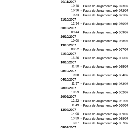
09/11/2007
10:40 -
Pauta de Julgamento n� 073/07
10:36 -
Pauta de Julgamento n� 072/07
10:34 -
Pauta de Julgamento n� 071/07
31/10/2007
12:34 -
Pauta de Julgamento n� 070/07
30/10/2007
09:44 -
Pauta de Julgamento n� 069/07
26/10/2007
10:00 -
Pauta de Julgamento n� 068/07
19/10/2007
08:52 -
Pauta de Julgamento n� 067/07
11/10/2007
13:26 -
Pauta de Julgamento n� 066/07
10/10/2007
11:50 -
Pauta de Julgamento n� 065/07
08/10/2007
10:58 -
Pauta de Julgamento n� 064/07
04/10/2007
11:37 -
Pauta de Julgamento n� 063/07
28/09/2007
10:59 -
Pauta de Julgamento n� 062/07
20/09/2007
12:22 -
Pauta de Julgamento n� 061/07
11:49 -
Pauta de Julgamento n� 060/07
13/09/2007
14:00 -
Pauta de Julgamento n� 059/07
13:59 -
Pauta de Julgamento n� 058/07
13:57 -
Pauta de Julgamento n� 057/07
05/09/2007