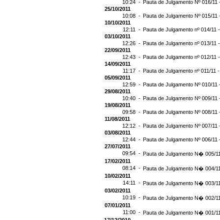
10:24 -
Pauta de Julgamento Nº 016/11 
25/10/2011
10:08 -
Pauta de Julgamento Nº 015/11 
10/10/2011
12:11 -
Pauta de Julgamento nº 014/11 
03/10/2011
12:26 -
Pauta de Julgamento nº 013/11 
22/09/2011
12:43 -
Pauta de Julgamento nº 012/11 
14/09/2011
11:17 -
Pauta de Julgamento nº 011/11 
05/09/2011
12:59 -
Pauta de Julgamento Nº 010/11 
29/08/2011
10:40 -
Pauta de Julgamento Nº 009/11 
19/08/2011
09:58 -
Pauta de Julgamento Nº 008/11 
11/08/2011
12:12 -
Pauta de Julgamento Nº 007/11 
03/08/2011
12:44 -
Pauta de Julgamento Nº 006/11 
27/07/2011
09:54 -
Pauta de Julgamento N� 005/11
17/02/2011
08:14 -
Pauta de Julgamento N� 004/11
10/02/2011
14:11 -
Pauta de Julgamento N� 003/11
03/02/2011
10:19 -
Pauta de Julgamento N� 002/11
07/01/2011
11:00 -
Pauta de Julgamento N� 001/11