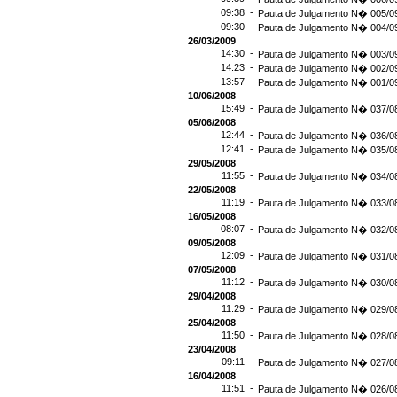
09:38 -
Pauta de Julgamento N� 005/09
09:30 -
Pauta de Julgamento N� 004/09
26/03/2009
14:30 -
Pauta de Julgamento N� 003/09
14:23 -
Pauta de Julgamento N� 002/09
13:57 -
Pauta de Julgamento N� 001/09
10/06/2008
15:49 -
Pauta de Julgamento N� 037/08
05/06/2008
12:44 -
Pauta de Julgamento N� 036/08
12:41 -
Pauta de Julgamento N� 035/08
29/05/2008
11:55 -
Pauta de Julgamento N� 034/08
22/05/2008
11:19 -
Pauta de Julgamento N� 033/08
16/05/2008
08:07 -
Pauta de Julgamento N� 032/08
09/05/2008
12:09 -
Pauta de Julgamento N� 031/08
07/05/2008
11:12 -
Pauta de Julgamento N� 030/08
29/04/2008
11:29 -
Pauta de Julgamento N� 029/08
25/04/2008
11:50 -
Pauta de Julgamento N� 028/08
23/04/2008
09:11 -
Pauta de Julgamento N� 027/08
16/04/2008
11:51 -
Pauta de Julgamento N� 026/08