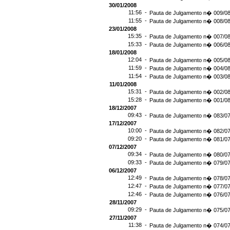
30/01/2008
11:56 -
Pauta de Julgamento n� 009/08
11:55 -
Pauta de Julgamento n� 008/08
23/01/2008
15:35 -
Pauta de Julgamento n� 007/08
15:33 -
Pauta de Julgamento n� 006/08
18/01/2008
12:04 -
Pauta de Julgamento n� 005/08
11:59 -
Pauta de Julgamento n� 004/08
11:54 -
Pauta de Julgamento n� 003/08
11/01/2008
15:31 -
Pauta de Julgamento n� 002/08
15:28 -
Pauta de Julgamento n� 001/08
18/12/2007
09:43 -
Pauta de Julgamento n� 083/07
17/12/2007
10:00 -
Pauta de Julgamento n� 082/07
09:20 -
Pauta de Julgamento n� 081/07
07/12/2007
09:34 -
Pauta de Julgamento n� 080/07
09:33 -
Pauta de Julgamento n� 079/07
06/12/2007
12:49 -
Pauta de Julgamento n� 078/07
12:47 -
Pauta de Julgamento n� 077/07
12:46 -
Pauta de Julgamento n� 076/07
28/11/2007
09:29 -
Pauta de Julgamento n� 075/07
27/11/2007
11:38 -
Pauta de Julgamento n� 074/07