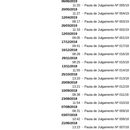
06/06/2019
11:20 -
Pauta de Julgamento Nº 005/19 
20/05/2019
11:27 -
Pauta de Julgamento Nº 004/19 
12/04/2019
08:17 -
Pauta de Julgamento Nº 003/19 
26/03/2019
11:33 -
Pauta de Julgamento Nº 002/19 
12/03/2019
09:05 -
Pauta de Julgamento Nº 001/19 
17/12/2018
09:41 -
Pauta de Julgamento Nº 017/18 
10/12/2018
08:28 -
Pauta de Julgamento Nº 016/18 
29/11/2018
08:25 -
Pauta de Julgamento Nº 015/18 
13/11/2018
11:55 -
Pauta de Julgamento Nº 014/18 
25/10/2018
13:20 -
Pauta de Julgamento Nº 013/18 
20/09/2018
13:21 -
Pauta de Julgamento Nº 012/18 
10/09/2018
08:38 -
Pauta de Julgamento Nº 011/18 
23/08/2018
11:54 -
Pauta de Julgamento Nº 010/18 
07/08/2018
08:31 -
Pauta de Julgamento Nº 009/18 
03/07/2018
10:42 -
Pauta de Julgamento Nº 008/18 
21/06/2018
13:23 -
Pauta de Julgamento Nº 007/18 