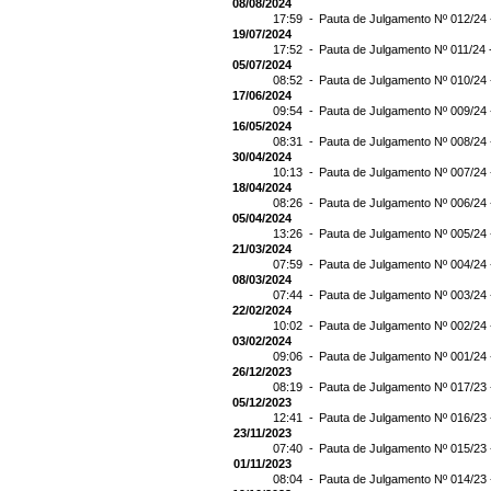
08/08/2024
17:59 -
Pauta de Julgamento Nº 012/24 
19/07/2024
17:52 -
Pauta de Julgamento Nº 011/24 
05/07/2024
08:52 -
Pauta de Julgamento Nº 010/24 
17/06/2024
09:54 -
Pauta de Julgamento Nº 009/24 
16/05/2024
08:31 -
Pauta de Julgamento Nº 008/24 
30/04/2024
10:13 -
Pauta de Julgamento Nº 007/24 
18/04/2024
08:26 -
Pauta de Julgamento Nº 006/24 
05/04/2024
13:26 -
Pauta de Julgamento Nº 005/24 
21/03/2024
07:59 -
Pauta de Julgamento Nº 004/24 
08/03/2024
07:44 -
Pauta de Julgamento Nº 003/24 
22/02/2024
10:02 -
Pauta de Julgamento Nº 002/24 
03/02/2024
09:06 -
Pauta de Julgamento Nº 001/24 
26/12/2023
08:19 -
Pauta de Julgamento Nº 017/23 
05/12/2023
12:41 -
Pauta de Julgamento Nº 016/23 
23/11/2023
07:40 -
Pauta de Julgamento Nº 015/23 
01/11/2023
08:04 -
Pauta de Julgamento Nº 014/23 