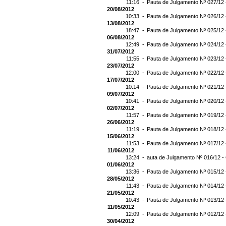
11:16 -
Pauta de Julgamento Nº 027/12 
20/08/2012
10:33 -
Pauta de Julgamento Nº 026/12 
13/08/2012
18:47 -
Pauta de Julgamento Nº 025/12 
06/08/2012
12:49 -
Pauta de Julgamento Nº 024/12 
31/07/2012
11:55 -
Pauta de Julgamento Nº 023/12 
23/07/2012
12:00 -
Pauta de Julgamento Nº 022/12 
17/07/2012
10:14 -
Pauta de Julgamento Nº 021/12 
09/07/2012
10:41 -
Pauta de Julgamento Nº 020/12 
02/07/2012
11:57 -
Pauta de Julgamento Nº 019/12 
26/06/2012
11:19 -
Pauta de Julgamento Nº 018/12 
15/06/2012
11:53 -
Pauta de Julgamento Nº 017/12 
11/06/2012
13:24 -
auta de Julgamento Nº 016/12 -
01/06/2012
13:36 -
Pauta de Julgamento Nº 015/12 
28/05/2012
11:43 -
Pauta de Julgamento Nº 014/12 
21/05/2012
10:43 -
Pauta de Julgamento Nº 013/12 
11/05/2012
12:09 -
Pauta de Julgamento Nº 012/12 
30/04/2012