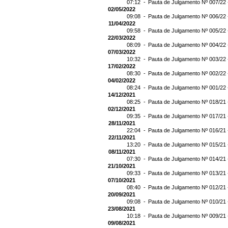
07:12 -
Pauta de Julgamento Nº 007/22 
02/05/2022
09:08 -
Pauta de Julgamento Nº 006/22 
11/04/2022
09:58 -
Pauta de Julgamento Nº 005/22 
22/03/2022
08:09 -
Pauta de Julgamento Nº 004/22 
07/03/2022
10:32 -
Pauta de Julgamento Nº 003/22 
17/02/2022
08:30 -
Pauta de Julgamento Nº 002/22 
04/02/2022
08:24 -
Pauta de Julgamento Nº 001/22 
14/12/2021
08:25 -
Pauta de Julgamento Nº 018/21 
02/12/2021
09:35 -
Pauta de Julgamento Nº 017/21 
28/11/2021
22:04 -
Pauta de Julgamento Nº 016/21 
22/11/2021
13:20 -
Pauta de Julgamento Nº 015/21 
08/11/2021
07:30 -
Pauta de Julgamento Nº 014/21 
21/10/2021
09:33 -
Pauta de Julgamento Nº 013/21 
07/10/2021
08:40 -
Pauta de Julgamento Nº 012/21 
20/09/2021
09:08 -
Pauta de Julgamento Nº 010/21 
23/08/2021
10:18 -
Pauta de Julgamento Nº 009/21 
09/08/2021