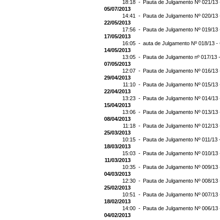
18:18 -
Pauta de Julgamento Nº 021/13 
05/07/2013
14:41 -
Pauta de Julgamento Nº 020/13 
22/05/2013
17:56 -
Pauta de Julgamento Nº 019/13 
17/05/2013
16:05 -
auta de Julgamento Nº 018/13 -
14/05/2013
13:05 -
Pauta de Julgamento nº 017/13 
07/05/2013
12:07 -
Pauta de Julgamento Nº 016/13 
29/04/2013
11:10 -
Pauta de Julgamento Nº 015/13 
22/04/2013
13:23 -
Pauta de Julgamento Nº 014/13 
15/04/2013
13:06 -
Pauta de Julgamento Nº 013/13 
08/04/2013
11:18 -
Pauta de Julgamento Nº 012/13 
25/03/2013
10:15 -
Pauta de Julgamento Nº 011/13 
18/03/2013
15:03 -
Pauta de Julgamento Nº 010/13 
11/03/2013
10:35 -
Pauta de Julgamento Nº 009/13 
04/03/2013
12:30 -
Pauta de Julgamento Nº 008/13 
25/02/2013
10:51 -
Pauta de Julgamento Nº 007/13 
18/02/2013
14:00 -
Pauta de Julgamento Nº 006/13 
04/02/2013