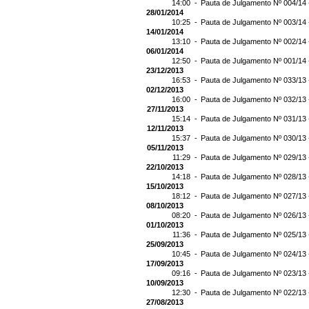
14:00 -
Pauta de Julgamento Nº 004/14 
28/01/2014
10:25 -
Pauta de Julgamento Nº 003/14 
14/01/2014
13:10 -
Pauta de Julgamento Nº 002/14 
06/01/2014
12:50 -
Pauta de Julgamento Nº 001/14 
23/12/2013
16:53 -
Pauta de Julgamento Nº 033/13 
02/12/2013
16:00 -
Pauta de Julgamento Nº 032/13 
27/11/2013
15:14 -
Pauta de Julgamento Nº 031/13 
12/11/2013
15:37 -
Pauta de Julgamento Nº 030/13 
05/11/2013
11:29 -
Pauta de Julgamento Nº 029/13 
22/10/2013
14:18 -
Pauta de Julgamento Nº 028/13 
15/10/2013
18:12 -
Pauta de Julgamento Nº 027/13 
08/10/2013
08:20 -
Pauta de Julgamento Nº 026/13 
01/10/2013
11:36 -
Pauta de Julgamento Nº 025/13 
25/09/2013
10:45 -
Pauta de Julgamento Nº 024/13 
17/09/2013
09:16 -
Pauta de Julgamento Nº 023/13 
10/09/2013
12:30 -
Pauta de Julgamento Nº 022/13 
27/08/2013