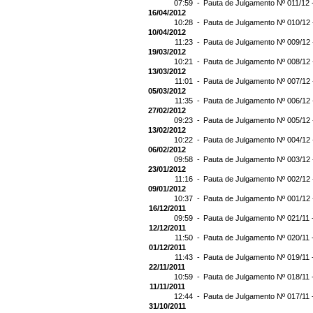
07:59 -
Pauta de Julgamento Nº 011/12 
16/04/2012
10:28 -
Pauta de Julgamento Nº 010/12 
10/04/2012
11:23 -
Pauta de Julgamento Nº 009/12 
19/03/2012
10:21 -
Pauta de Julgamento Nº 008/12 
13/03/2012
11:01 -
Pauta de Julgamento Nº 007/12 
05/03/2012
11:35 -
Pauta de Julgamento Nº 006/12 
27/02/2012
09:23 -
Pauta de Julgamento Nº 005/12 
13/02/2012
10:22 -
Pauta de Julgamento Nº 004/12 
06/02/2012
09:58 -
Pauta de Julgamento Nº 003/12 
23/01/2012
11:16 -
Pauta de Julgamento Nº 002/12 
09/01/2012
10:37 -
Pauta de Julgamento Nº 001/12 
16/12/2011
09:59 -
Pauta de Julgamento Nº 021/11 
12/12/2011
11:50 -
Pauta de Julgamento Nº 020/11 
01/12/2011
11:43 -
Pauta de Julgamento Nº 019/11 
22/11/2011
10:59 -
Pauta de Julgamento Nº 018/11 
11/11/2011
12:44 -
Pauta de Julgamento Nº 017/11 
31/10/2011