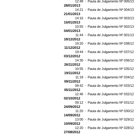
12:48 -
Pauta de Julgamento Nº 005/13 
28/01/2013
14:21 -
Pauta de Julgamento Nº 004/13 
21/01/2013
14:16 -
Pauta de Julgamento Nº 003/13 
15/01/2013
10:55 -
Pauta de Julgamento Nº 002/13 
04/01/2013
11:44 -
Pauta de Julgamento Nº 001/13 
18/12/2012
19:20 -
Pauta de Julgamento Nº 038/12 
11/12/2012
19:44 -
Pauta de Julgamento Nº 037/12 
03/12/2012
14:30 -
Pauta de Julgamento Nº 036/12 
26/11/2012
10:55 -
Pauta de Julgamento Nº 035/12 
19/11/2012
11:18 -
Pauta de Julgamento Nº 034/12 
09/11/2012
09:42 -
Pauta de Julgamento Nº 033/12 
05/11/2012
12:46 -
Pauta de Julgamento Nº 032/12 
02/10/2012
09:12 -
Pauta de Julgamento Nº 031/12 
24/09/2012
11:20 -
Pauta de Julgamento Nº 030/12 
14/09/2012
13:00 -
Pauta de Julgamento Nº 029/12 
10/09/2012
12:20 -
Pauta de Julgamento Nº 028/12 
27/08/2012