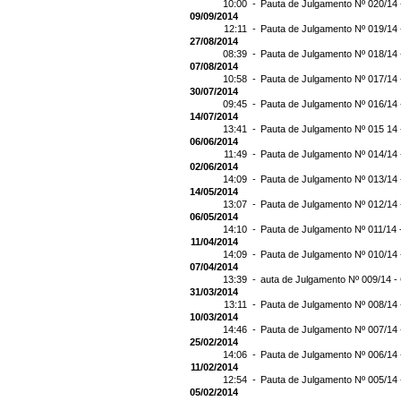
10:00 -
Pauta de Julgamento Nº 020/14 
09/09/2014
12:11 -
Pauta de Julgamento Nº 019/14 
27/08/2014
08:39 -
Pauta de Julgamento Nº 018/14 
07/08/2014
10:58 -
Pauta de Julgamento Nº 017/14 
30/07/2014
09:45 -
Pauta de Julgamento Nº 016/14 
14/07/2014
13:41 -
Pauta de Julgamento Nº 015 14 
06/06/2014
11:49 -
Pauta de Julgamento Nº 014/14 
02/06/2014
14:09 -
Pauta de Julgamento Nº 013/14 
14/05/2014
13:07 -
Pauta de Julgamento Nº 012/14 
06/05/2014
14:10 -
Pauta de Julgamento Nº 011/14 
11/04/2014
14:09 -
Pauta de Julgamento Nº 010/14 
07/04/2014
13:39 -
auta de Julgamento Nº 009/14 -
31/03/2014
13:11 -
Pauta de Julgamento Nº 008/14 
10/03/2014
14:46 -
Pauta de Julgamento Nº 007/14 
25/02/2014
14:06 -
Pauta de Julgamento Nº 006/14 
11/02/2014
12:54 -
Pauta de Julgamento Nº 005/14 
05/02/2014