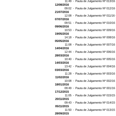
11:49 -
Pauta de Julgamento Nº 013/16 
12/08/2016
09:02 -
Pauta de Julgamento Nº 012/16 
21/07/2016
12:08 -
Pauta de Julgamento Nº 011/16 
07/07/2016
09:51 -
Pauta de Julgamento Nº 010/16 
09/06/2016
10:53 -
Pauta de Julgamento Nº 009/16 
19/05/2016
14:18 -
Pauta de Julgamento Nº 008/16 
05/05/2016
11:08 -
Pauta de Julgamento Nº 007/16 
14/04/2016
12:44 -
Pauta de Julgamento Nº 006/16 
28/03/2016
10:40 -
Pauta de Julgamento Nº 005/16 
14/03/2016
13:42 -
Pauta de Julgamento Nº 004/16 
03/03/2016
11:28 -
Pauta de Julgamento Nº 003/16 
11/02/2016
10:08 -
Pauta de Julgamento Nº 002/16 
18/01/2016
09:49 -
Pauta de Julgamento Nº 001/16 
17/12/2015
11:05 -
Pauta de Julgamento Nº 015/15 
20/11/2015
09:43 -
Pauta de Julgamento Nº 014/15 
05/11/2015
11:50 -
Pauta de Julgamento Nº 013/15 
28/09/2015