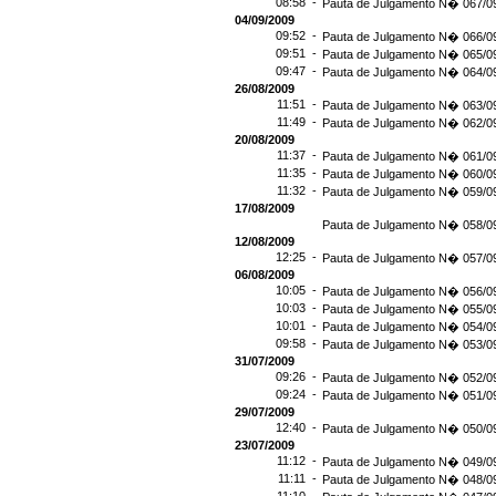
08:58 -
Pauta de Julgamento N� 067/09
04/09/2009
09:52 -
Pauta de Julgamento N� 066/09
09:51 -
Pauta de Julgamento N� 065/09
09:47 -
Pauta de Julgamento N� 064/09
26/08/2009
11:51 -
Pauta de Julgamento N� 063/09
11:49 -
Pauta de Julgamento N� 062/09
20/08/2009
11:37 -
Pauta de Julgamento N� 061/09
11:35 -
Pauta de Julgamento N� 060/09
11:32 -
Pauta de Julgamento N� 059/09
17/08/2009
Pauta de Julgamento N� 058/09
12/08/2009
12:25 -
Pauta de Julgamento N� 057/09
06/08/2009
10:05 -
Pauta de Julgamento N� 056/09
10:03 -
Pauta de Julgamento N� 055/09
10:01 -
Pauta de Julgamento N� 054/09
09:58 -
Pauta de Julgamento N� 053/09
31/07/2009
09:26 -
Pauta de Julgamento N� 052/09
09:24 -
Pauta de Julgamento N� 051/09
29/07/2009
12:40 -
Pauta de Julgamento N� 050/09
23/07/2009
11:12 -
Pauta de Julgamento N� 049/09
11:11 -
Pauta de Julgamento N� 048/09