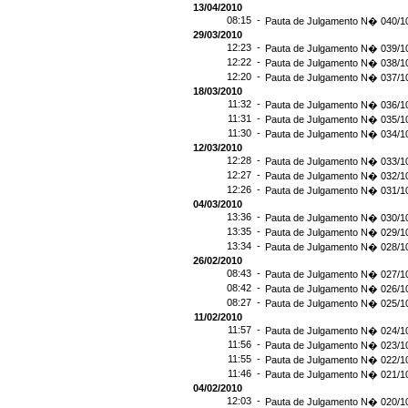
13/04/2010
08:15 -
Pauta de Julgamento N� 040/10
29/03/2010
12:23 -
Pauta de Julgamento N� 039/10
12:22 -
Pauta de Julgamento N� 038/10
12:20 -
Pauta de Julgamento N� 037/10
18/03/2010
11:32 -
Pauta de Julgamento N� 036/10
11:31 -
Pauta de Julgamento N� 035/10
11:30 -
Pauta de Julgamento N� 034/10
12/03/2010
12:28 -
Pauta de Julgamento N� 033/10
12:27 -
Pauta de Julgamento N� 032/10
12:26 -
Pauta de Julgamento N� 031/10
04/03/2010
13:36 -
Pauta de Julgamento N� 030/10
13:35 -
Pauta de Julgamento N� 029/10
13:34 -
Pauta de Julgamento N� 028/10
26/02/2010
08:43 -
Pauta de Julgamento N� 027/10
08:42 -
Pauta de Julgamento N� 026/10
08:27 -
Pauta de Julgamento N� 025/10
11/02/2010
11:57 -
Pauta de Julgamento N� 024/10
11:56 -
Pauta de Julgamento N� 023/10
11:55 -
Pauta de Julgamento N� 022/10
11:46 -
Pauta de Julgamento N� 021/10
04/02/2010
12:03 -
Pauta de Julgamento N� 020/10