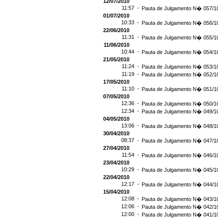
12/07/2010
11:57 -
Pauta de Julgamento N� 057/10
01/07/2010
10:33 -
Pauta de Julgamento N� 056/10
22/06/2010
11:31 -
Pauta de Julgamento N� 055/10
11/06/2010
10:44 -
Pauta de Julgamento N� 054/10
21/05/2010
11:24 -
Pauta de Julgamento N� 053/10
11:19 -
Pauta de Julgamento N� 052/10
17/05/2010
11:10 -
Pauta de Julgamento N� 051/10
07/05/2010
12:36 -
Pauta de Julgamento N� 050/10
12:34 -
Pauta de Julgamento N� 049/10
04/05/2010
13:06 -
Pauta de Julgamento N� 048/10
30/04/2010
08:37 -
Pauta de Julgamento N� 047/10
27/04/2010
11:54 -
Pauta de Julgamento N� 046/10
23/04/2010
10:29 -
Pauta de Julgamento N� 045/10
22/04/2010
12:17 -
Pauta de Julgamento N� 044/10
15/04/2010
12:08 -
Pauta de Julgamento N� 043/10
12:06 -
Pauta de Julgamento N� 042/10
12:00 -
Pauta de Julgamento N� 041/10