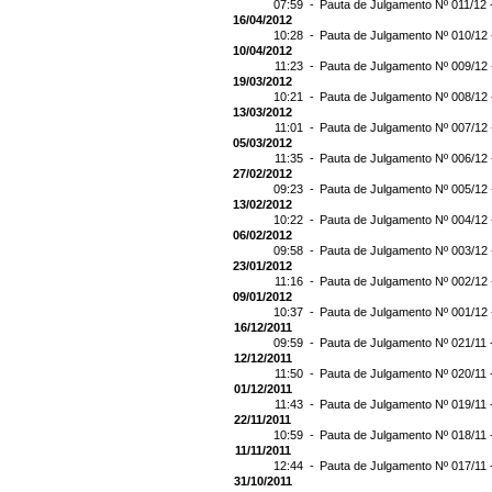
07:59 -
Pauta de Julgamento Nº 011/12 
16/04/2012
10:28 -
Pauta de Julgamento Nº 010/12 
10/04/2012
11:23 -
Pauta de Julgamento Nº 009/12 
19/03/2012
10:21 -
Pauta de Julgamento Nº 008/12 
13/03/2012
11:01 -
Pauta de Julgamento Nº 007/12 
05/03/2012
11:35 -
Pauta de Julgamento Nº 006/12 
27/02/2012
09:23 -
Pauta de Julgamento Nº 005/12 
13/02/2012
10:22 -
Pauta de Julgamento Nº 004/12 
06/02/2012
09:58 -
Pauta de Julgamento Nº 003/12 
23/01/2012
11:16 -
Pauta de Julgamento Nº 002/12 
09/01/2012
10:37 -
Pauta de Julgamento Nº 001/12 
16/12/2011
09:59 -
Pauta de Julgamento Nº 021/11 
12/12/2011
11:50 -
Pauta de Julgamento Nº 020/11 
01/12/2011
11:43 -
Pauta de Julgamento Nº 019/11 
22/11/2011
10:59 -
Pauta de Julgamento Nº 018/11 
11/11/2011
12:44 -
Pauta de Julgamento Nº 017/11 
31/10/2011