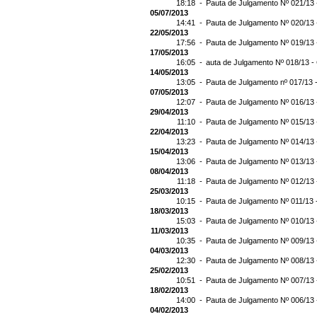
18:18 -
Pauta de Julgamento Nº 021/13 
05/07/2013
14:41 -
Pauta de Julgamento Nº 020/13 
22/05/2013
17:56 -
Pauta de Julgamento Nº 019/13 
17/05/2013
16:05 -
auta de Julgamento Nº 018/13 -
14/05/2013
13:05 -
Pauta de Julgamento nº 017/13 
07/05/2013
12:07 -
Pauta de Julgamento Nº 016/13 
29/04/2013
11:10 -
Pauta de Julgamento Nº 015/13 
22/04/2013
13:23 -
Pauta de Julgamento Nº 014/13 
15/04/2013
13:06 -
Pauta de Julgamento Nº 013/13 
08/04/2013
11:18 -
Pauta de Julgamento Nº 012/13 
25/03/2013
10:15 -
Pauta de Julgamento Nº 011/13 
18/03/2013
15:03 -
Pauta de Julgamento Nº 010/13 
11/03/2013
10:35 -
Pauta de Julgamento Nº 009/13 
04/03/2013
12:30 -
Pauta de Julgamento Nº 008/13 
25/02/2013
10:51 -
Pauta de Julgamento Nº 007/13 
18/02/2013
14:00 -
Pauta de Julgamento Nº 006/13 
04/02/2013