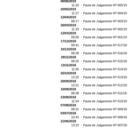
06/06/2019
11:20 -
Pauta de Julgamento Nº 005/19 
20/05/2019
11:27 -
Pauta de Julgamento Nº 004/19 
12/04/2019
08:17 -
Pauta de Julgamento Nº 003/19 
26/03/2019
11:33 -
Pauta de Julgamento Nº 002/19 
12/03/2019
09:05 -
Pauta de Julgamento Nº 001/19 
17/12/2018
09:41 -
Pauta de Julgamento Nº 017/18 
10/12/2018
08:28 -
Pauta de Julgamento Nº 016/18 
29/11/2018
08:25 -
Pauta de Julgamento Nº 015/18 
13/11/2018
11:55 -
Pauta de Julgamento Nº 014/18 
25/10/2018
13:20 -
Pauta de Julgamento Nº 013/18 
20/09/2018
13:21 -
Pauta de Julgamento Nº 012/18 
10/09/2018
08:38 -
Pauta de Julgamento Nº 011/18 
23/08/2018
11:54 -
Pauta de Julgamento Nº 010/18 
07/08/2018
08:31 -
Pauta de Julgamento Nº 009/18 
03/07/2018
10:42 -
Pauta de Julgamento Nº 008/18 
21/06/2018
13:23 -
Pauta de Julgamento Nº 007/18 