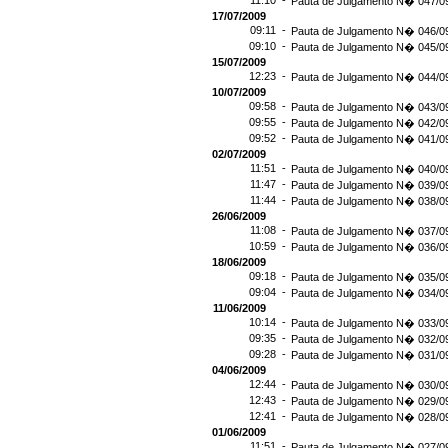
11:10 -
Pauta de Julgamento N� 047/09
17/07/2009
09:11 -
Pauta de Julgamento N� 046/09
09:10 -
Pauta de Julgamento N� 045/09
15/07/2009
12:23 -
Pauta de Julgamento N� 044/09
10/07/2009
09:58 -
Pauta de Julgamento N� 043/09
09:55 -
Pauta de Julgamento N� 042/09
09:52 -
Pauta de Julgamento N� 041/09
02/07/2009
11:51 -
Pauta de Julgamento N� 040/09
11:47 -
Pauta de Julgamento N� 039/09
11:44 -
Pauta de Julgamento N� 038/09
26/06/2009
11:08 -
Pauta de Julgamento N� 037/09
10:59 -
Pauta de Julgamento N� 036/09
18/06/2009
09:18 -
Pauta de Julgamento N� 035/09
09:04 -
Pauta de Julgamento N� 034/09
11/06/2009
10:14 -
Pauta de Julgamento N� 033/09
09:35 -
Pauta de Julgamento N� 032/09
09:28 -
Pauta de Julgamento N� 031/09
04/06/2009
12:44 -
Pauta de Julgamento N� 030/09
12:43 -
Pauta de Julgamento N� 029/09
12:41 -
Pauta de Julgamento N� 028/09
01/06/2009
11:51 -
Pauta de Julgamento N� 027/09