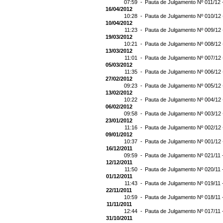
07:59 -
Pauta de Julgamento Nº 011/12 
16/04/2012
10:28 -
Pauta de Julgamento Nº 010/12 
10/04/2012
11:23 -
Pauta de Julgamento Nº 009/12 
19/03/2012
10:21 -
Pauta de Julgamento Nº 008/12 
13/03/2012
11:01 -
Pauta de Julgamento Nº 007/12 
05/03/2012
11:35 -
Pauta de Julgamento Nº 006/12 
27/02/2012
09:23 -
Pauta de Julgamento Nº 005/12 
13/02/2012
10:22 -
Pauta de Julgamento Nº 004/12 
06/02/2012
09:58 -
Pauta de Julgamento Nº 003/12 
23/01/2012
11:16 -
Pauta de Julgamento Nº 002/12 
09/01/2012
10:37 -
Pauta de Julgamento Nº 001/12 
16/12/2011
09:59 -
Pauta de Julgamento Nº 021/11 
12/12/2011
11:50 -
Pauta de Julgamento Nº 020/11 
01/12/2011
11:43 -
Pauta de Julgamento Nº 019/11 
22/11/2011
10:59 -
Pauta de Julgamento Nº 018/11 
11/11/2011
12:44 -
Pauta de Julgamento Nº 017/11 
31/10/2011