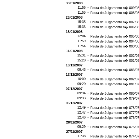
30/01/2008
11:56 -
Pauta de Julgamento n� 009/08
11:55 -
Pauta de Julgamento n� 008/08
23/01/2008
15:35 -
Pauta de Julgamento n� 007/08
15:33 -
Pauta de Julgamento n� 006/08
18/01/2008
12:04 -
Pauta de Julgamento n� 005/08
11:59 -
Pauta de Julgamento n� 004/08
11:54 -
Pauta de Julgamento n� 003/08
11/01/2008
15:31 -
Pauta de Julgamento n� 002/08
15:28 -
Pauta de Julgamento n� 001/08
18/12/2007
09:43 -
Pauta de Julgamento n� 083/07
17/12/2007
10:00 -
Pauta de Julgamento n� 082/07
09:20 -
Pauta de Julgamento n� 081/07
07/12/2007
09:34 -
Pauta de Julgamento n� 080/07
09:33 -
Pauta de Julgamento n� 079/07
06/12/2007
12:49 -
Pauta de Julgamento n� 078/07
12:47 -
Pauta de Julgamento n� 077/07
12:46 -
Pauta de Julgamento n� 076/07
28/11/2007
09:29 -
Pauta de Julgamento n� 075/07
27/11/2007
11:38 -
Pauta de Julgamento n� 074/07