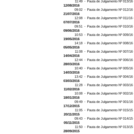
11:49 -
Pauta de Julgamento Nº 013/16 
12/08/2016
09:02 -
Pauta de Julgamento Nº 012/16 
21/07/2016
12:08 -
Pauta de Julgamento Nº 011/16 
07/07/2016
09:51 -
Pauta de Julgamento Nº 010/16 
09/06/2016
10:53 -
Pauta de Julgamento Nº 009/16 
19/05/2016
14:18 -
Pauta de Julgamento Nº 008/16 
05/05/2016
11:08 -
Pauta de Julgamento Nº 007/16 
14/04/2016
12:44 -
Pauta de Julgamento Nº 006/16 
28/03/2016
10:40 -
Pauta de Julgamento Nº 005/16 
14/03/2016
13:42 -
Pauta de Julgamento Nº 004/16 
03/03/2016
11:28 -
Pauta de Julgamento Nº 003/16 
11/02/2016
10:08 -
Pauta de Julgamento Nº 002/16 
18/01/2016
09:49 -
Pauta de Julgamento Nº 001/16 
17/12/2015
11:05 -
Pauta de Julgamento Nº 015/15 
20/11/2015
09:43 -
Pauta de Julgamento Nº 014/15 
05/11/2015
11:50 -
Pauta de Julgamento Nº 013/15 
28/09/2015