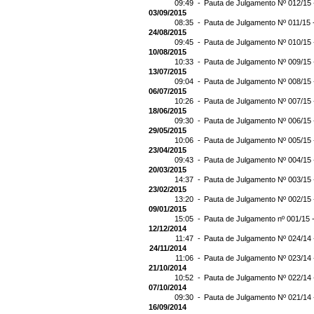
09:49 -
Pauta de Julgamento Nº 012/15 
03/09/2015
08:35 -
Pauta de Julgamento Nº 011/15 
24/08/2015
09:45 -
Pauta de Julgamento Nº 010/15 
10/08/2015
10:33 -
Pauta de Julgamento Nº 009/15 
13/07/2015
09:04 -
Pauta de Julgamento Nº 008/15 
06/07/2015
10:26 -
Pauta de Julgamento Nº 007/15 
18/06/2015
09:30 -
Pauta de Julgamento Nº 006/15 
29/05/2015
10:06 -
Pauta de Julgamento Nº 005/15 
23/04/2015
09:43 -
Pauta de Julgamento Nº 004/15 
20/03/2015
14:37 -
Pauta de Julgamento Nº 003/15 
23/02/2015
13:20 -
Pauta de Julgamento Nº 002/15 
09/01/2015
15:05 -
Pauta de Julgamento nº 001/15 
12/12/2014
11:47 -
Pauta de Julgamento Nº 024/14 
24/11/2014
11:06 -
Pauta de Julgamento Nº 023/14 
21/10/2014
10:52 -
Pauta de Julgamento Nº 022/14 
07/10/2014
09:30 -
Pauta de Julgamento Nº 021/14 
16/09/2014