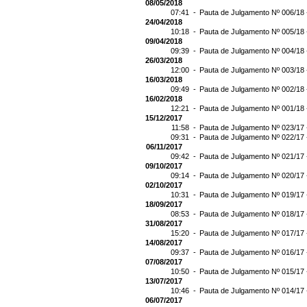
08/05/2018
07:41 -
Pauta de Julgamento Nº 006/18 
24/04/2018
10:18 -
Pauta de Julgamento Nº 005/18 
09/04/2018
09:39 -
Pauta de Julgamento Nº 004/18 
26/03/2018
12:00 -
Pauta de Julgamento Nº 003/18 
16/03/2018
09:49 -
Pauta de Julgamento Nº 002/18 
16/02/2018
12:21 -
Pauta de Julgamento Nº 001/18 
15/12/2017
11:58 -
Pauta de Julgamento Nº 023/17 
09:31 -
Pauta de Julgamento Nº 022/17 
06/11/2017
09:42 -
Pauta de Julgamento Nº 021/17 
09/10/2017
09:14 -
Pauta de Julgamento Nº 020/17 
02/10/2017
10:31 -
Pauta de Julgamento Nº 019/17 
18/09/2017
08:53 -
Pauta de Julgamento Nº 018/17 
31/08/2017
15:20 -
Pauta de Julgamento Nº 017/17 
14/08/2017
09:37 -
Pauta de Julgamento Nº 016/17 
07/08/2017
10:50 -
Pauta de Julgamento Nº 015/17 
13/07/2017
10:46 -
Pauta de Julgamento Nº 014/17 
06/07/2017