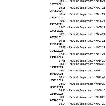
08:45 -
Pauta de Julgamento Nº 008/21 
12/07/2021
15:18 -
Pauta de Julgamento Nº 007/21 
28/06/2021
08:52 -
Pauta de Julgamento Nº 007/2
31/05/2021
09:02 -
Pauta de Julgamento Nº 006/21 
24/05/2021
13:06 -
Pauta de Julgamento Nº 005/21 
17/05/2021
08:29 -
Pauta de Julgamento Nº 004/21 
03/05/2021
10:33 -
Pauta de Julgamento Nº 003/21 
08/01/2021
15:57 -
Pauta de Julgamento Nº 002/21 
30/12/2020
12:36 -
Pauta de Julgamento Nº 001/21 
21/12/2020
17:05 -
Pauta de Julgamento Nº 014 20 
08:38 -
Pauta de Julgamento Nº 013 20 
14/12/2020
09:02 -
Pauta de Julgamento Nº 012 20 
03/12/2020
10:56 -
Pauta de Julgamento Nº 011 20 
23/11/2020
08:55 -
Pauta de Julgamento Nº 010/20 
09/11/2020
08:31 -
Pauta de Julgamento Nº 009 20 
22/10/2020
08:09 -
Pauta de Julgamento Nº 008 20 
08/10/2020
14:14 -
Pauta de Julgamento Nº 007 20 