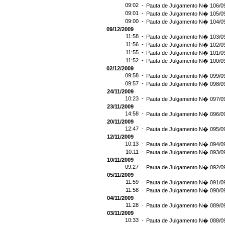
09:02 -
Pauta de Julgamento N� 106/09
09:01 -
Pauta de Julgamento N� 105/09
09:00 -
Pauta de Julgamento N� 104/09
09/12/2009
11:58 -
Pauta de Julgamento N� 103/09
11:56 -
Pauta de Julgamento N� 102/09
11:55 -
Pauta de Julgamento N� 101/09
11:52 -
Pauta de Julgamento N� 100/09
02/12/2009
09:58 -
Pauta de Julgamento N� 099/09
09:57 -
Pauta de Julgamento N� 098/09
24/11/2009
10:23 -
Pauta de Julgamento N� 097/09
23/11/2009
14:58 -
Pauta de Julgamento N� 096/09
20/11/2009
12:47 -
Pauta de Julgamento N� 095/09
12/11/2009
10:13 -
Pauta de Julgamento N� 094/09
10:11 -
Pauta de Julgamento N� 093/09
10/11/2009
09:27 -
Pauta de Julgamento N� 092/09
05/11/2009
11:59 -
Pauta de Julgamento N� 091/09
11:58 -
Pauta de Julgamento N� 090/09
04/11/2009
11:28 -
Pauta de Julgamento N� 089/09
03/11/2009
10:33 -
Pauta de Julgamento N� 088/09