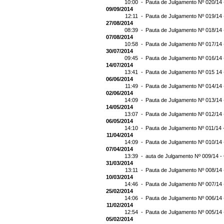
10:00 -
Pauta de Julgamento Nº 020/14 
09/09/2014
12:11 -
Pauta de Julgamento Nº 019/14 
27/08/2014
08:39 -
Pauta de Julgamento Nº 018/14 
07/08/2014
10:58 -
Pauta de Julgamento Nº 017/14 
30/07/2014
09:45 -
Pauta de Julgamento Nº 016/14 
14/07/2014
13:41 -
Pauta de Julgamento Nº 015 14 
06/06/2014
11:49 -
Pauta de Julgamento Nº 014/14 
02/06/2014
14:09 -
Pauta de Julgamento Nº 013/14 
14/05/2014
13:07 -
Pauta de Julgamento Nº 012/14 
06/05/2014
14:10 -
Pauta de Julgamento Nº 011/14 
11/04/2014
14:09 -
Pauta de Julgamento Nº 010/14 
07/04/2014
13:39 -
auta de Julgamento Nº 009/14 -
31/03/2014
13:11 -
Pauta de Julgamento Nº 008/14 
10/03/2014
14:46 -
Pauta de Julgamento Nº 007/14 
25/02/2014
14:06 -
Pauta de Julgamento Nº 006/14 
11/02/2014
12:54 -
Pauta de Julgamento Nº 005/14 
05/02/2014