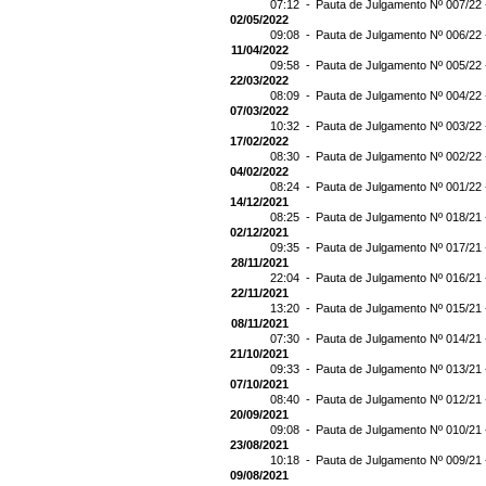
07:12 -
Pauta de Julgamento Nº 007/22 
02/05/2022
09:08 -
Pauta de Julgamento Nº 006/22 
11/04/2022
09:58 -
Pauta de Julgamento Nº 005/22 
22/03/2022
08:09 -
Pauta de Julgamento Nº 004/22 
07/03/2022
10:32 -
Pauta de Julgamento Nº 003/22 
17/02/2022
08:30 -
Pauta de Julgamento Nº 002/22 
04/02/2022
08:24 -
Pauta de Julgamento Nº 001/22 
14/12/2021
08:25 -
Pauta de Julgamento Nº 018/21 
02/12/2021
09:35 -
Pauta de Julgamento Nº 017/21 
28/11/2021
22:04 -
Pauta de Julgamento Nº 016/21 
22/11/2021
13:20 -
Pauta de Julgamento Nº 015/21 
08/11/2021
07:30 -
Pauta de Julgamento Nº 014/21 
21/10/2021
09:33 -
Pauta de Julgamento Nº 013/21 
07/10/2021
08:40 -
Pauta de Julgamento Nº 012/21 
20/09/2021
09:08 -
Pauta de Julgamento Nº 010/21 
23/08/2021
10:18 -
Pauta de Julgamento Nº 009/21 
09/08/2021