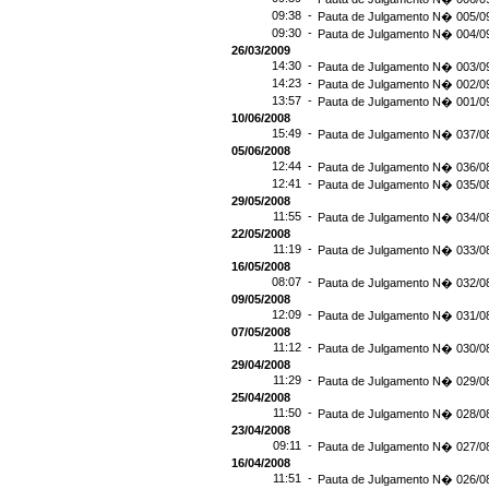
09:38 -
Pauta de Julgamento N� 005/09
09:30 -
Pauta de Julgamento N� 004/09
26/03/2009
14:30 -
Pauta de Julgamento N� 003/09
14:23 -
Pauta de Julgamento N� 002/09
13:57 -
Pauta de Julgamento N� 001/09
10/06/2008
15:49 -
Pauta de Julgamento N� 037/08
05/06/2008
12:44 -
Pauta de Julgamento N� 036/08
12:41 -
Pauta de Julgamento N� 035/08
29/05/2008
11:55 -
Pauta de Julgamento N� 034/08
22/05/2008
11:19 -
Pauta de Julgamento N� 033/08
16/05/2008
08:07 -
Pauta de Julgamento N� 032/08
09/05/2008
12:09 -
Pauta de Julgamento N� 031/08
07/05/2008
11:12 -
Pauta de Julgamento N� 030/08
29/04/2008
11:29 -
Pauta de Julgamento N� 029/08
25/04/2008
11:50 -
Pauta de Julgamento N� 028/08
23/04/2008
09:11 -
Pauta de Julgamento N� 027/08
16/04/2008
11:51 -
Pauta de Julgamento N� 026/08