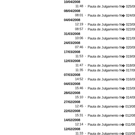
10/04/2008
11:48 -
Pauta de Julgamento N� 025/08
08/04/2008
08:01 -
Pauta de Julgamento N� 024/08
04/04/2008
12:19 -
Pauta de Julgamento N� 023/08
08:57 -
Pauta de Julgamento N� 022/08
31/03/2008
10:06 -
Pauta de Julgamento N� 021/08
24/03/2008
07:46 -
Pauta de Julgamento N� 020/08
17/03/2008
11:53 -
Pauta de Julgamento N� 019/08
12/03/2008
11:47 -
Pauta de Julgamento N� 018/08
11:35 -
Pauta de Julgamento N� 017/08
07/03/2008
14:52 -
Pauta de Julgamento N� 016/08
04/03/2008
15:46 -
Pauta de Julgamento N� 015/08
28/02/2008
15:10 -
Pauta de Julgamento N� 014/08
27/02/2008
12:45 -
Pauta de Julgamento n� 013/08
22/02/2008
15:31 -
Pauta de Julgamento n� 012/08
14/02/2008
12:14 -
Pauta de Julgamento n� 011/08
12/02/2008
11:33 -
Pauta de Julgamento n� 010/08