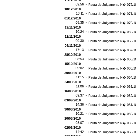
17/12/2010
09:56 -
Pauta de Julgamento N� 072/10
10/12/2010
13:11 -
Pauta de Julgamento N� 071/10
01/12/2010
08:35 -
Pauta de Julgamento N� 070/10
19/11/2010
10:24 -
Pauta de Julgamento N� 069/10
12/11/2010
09:30 -
Pauta de Julgamento N� 068/10
08/11/2010
17:13 -
Pauta de Julgamento N� 067/10
28/10/2010
08:53 -
Pauta de Julgamento N� 066/10
15/10/2010
09:02 -
Pauta de Julgamento N� 065/10
30/09/2010
11:15 -
Pauta de Julgamento N� 064/10
24/09/2010
11:06 -
Pauta de Julgamento N� 063/10
16/09/2010
09:37 -
Pauta de Julgamento N� 062/10
03/09/2010
14:36 -
Pauta de Julgamento N� 061/10
30/08/2010
10:21 -
Pauta de Julgamento N� 060/10
10/08/2010
08:07 -
Pauta de Julgamento N� 059/10
02/08/2010
14:42 -
Pauta de Julgamento N� 058/10