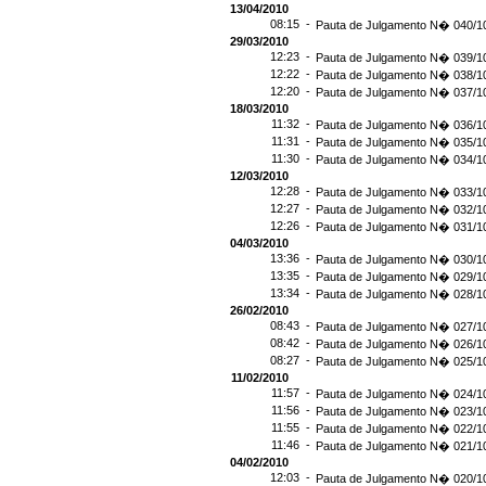
13/04/2010
08:15 -
Pauta de Julgamento N� 040/10
29/03/2010
12:23 -
Pauta de Julgamento N� 039/10
12:22 -
Pauta de Julgamento N� 038/10
12:20 -
Pauta de Julgamento N� 037/10
18/03/2010
11:32 -
Pauta de Julgamento N� 036/10
11:31 -
Pauta de Julgamento N� 035/10
11:30 -
Pauta de Julgamento N� 034/10
12/03/2010
12:28 -
Pauta de Julgamento N� 033/10
12:27 -
Pauta de Julgamento N� 032/10
12:26 -
Pauta de Julgamento N� 031/10
04/03/2010
13:36 -
Pauta de Julgamento N� 030/10
13:35 -
Pauta de Julgamento N� 029/10
13:34 -
Pauta de Julgamento N� 028/10
26/02/2010
08:43 -
Pauta de Julgamento N� 027/10
08:42 -
Pauta de Julgamento N� 026/10
08:27 -
Pauta de Julgamento N� 025/10
11/02/2010
11:57 -
Pauta de Julgamento N� 024/10
11:56 -
Pauta de Julgamento N� 023/10
11:55 -
Pauta de Julgamento N� 022/10
11:46 -
Pauta de Julgamento N� 021/10
04/02/2010
12:03 -
Pauta de Julgamento N� 020/10