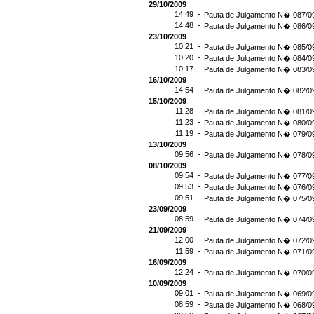
29/10/2009
14:49 -
Pauta de Julgamento N� 087/09
14:48 -
Pauta de Julgamento N� 086/09
23/10/2009
10:21 -
Pauta de Julgamento N� 085/09
10:20 -
Pauta de Julgamento N� 084/09
10:17 -
Pauta de Julgamento N� 083/09
16/10/2009
14:54 -
Pauta de Julgamento N� 082/09
15/10/2009
11:28 -
Pauta de Julgamento N� 081/09
11:23 -
Pauta de Julgamento N� 080/09
11:19 -
Pauta de Julgamento N� 079/09
13/10/2009
09:56 -
Pauta de Julgamento N� 078/09
08/10/2009
09:54 -
Pauta de Julgamento N� 077/09
09:53 -
Pauta de Julgamento N� 076/09
09:51 -
Pauta de Julgamento N� 075/09
23/09/2009
08:59 -
Pauta de Julgamento N� 074/09
21/09/2009
12:00 -
Pauta de Julgamento N� 072/09
11:59 -
Pauta de Julgamento N� 071/09
16/09/2009
12:24 -
Pauta de Julgamento N� 070/09
10/09/2009
09:01 -
Pauta de Julgamento N� 069/09
08:59 -
Pauta de Julgamento N� 068/09