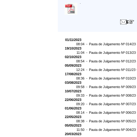
.
01/11/2023
08:04 -
Pauta de Julgamento Nº 014/23 
19/10/2023
11:04 -
Pauta de Julgamento Nº 013/23 
02/10/2023
08:54 -
Pauta de Julgamento Nº 012/23 
05/09/2023
12:24 -
Pauta de Julgamento Nº 011/23 
17/08/2023
08:36 -
Pauta de Julgamento Nº 010/23 
03/08/2023
09:58 -
Pauta de Julgamento Nº 009/23 
10/07/2023
09:33 -
Pauta de Julgamento Nº 008/23 
22/06/2023
09:20 -
Pauta de Julgamento Nº 007/23 
01/06/2023
08:14 -
Pauta de Julgamento Nº 006/23 
22/05/2023
08:38 -
Pauta de Julgamento Nº 005/23 
05/05/2023
11:50 -
Pauta de Julgamento Nº 004/23 
20/03/2023