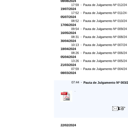
08/08/2024
17:59 -
Pauta de Julgamento Nº 012/24 
19/07/2024
17:52 -
Pauta de Julgamento Nº 011/24 
05/07/2024
08:52 -
Pauta de Julgamento Nº 010/24 
17/06/2024
09:54 -
Pauta de Julgamento Nº 009/24 
16/05/2024
08:31 -
Pauta de Julgamento Nº 008/24 
30/04/2024
10:13 -
Pauta de Julgamento Nº 007/24 
18/04/2024
08:26 -
Pauta de Julgamento Nº 006/24 
05/04/2024
13:26 -
Pauta de Julgamento Nº 005/24 
21/03/2024
07:59 -
Pauta de Julgamento Nº 004/24 
08/03/2024
07:44 -
Pauta de Julgamento Nº 003/2
.
22/02/2024