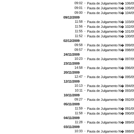
09:02 -
Pauta de Julgamento N� 106/09
09:01 -
Pauta de Julgamento N� 105/09
09:00 -
Pauta de Julgamento N� 104/09
09/12/2009
11:58 -
Pauta de Julgamento N� 103/09
11:56 -
Pauta de Julgamento N� 102/09
11:55 -
Pauta de Julgamento N� 101/09
11:52 -
Pauta de Julgamento N� 100/09
02/12/2009
09:58 -
Pauta de Julgamento N� 099/09
09:57 -
Pauta de Julgamento N� 098/09
24/11/2009
10:23 -
Pauta de Julgamento N� 097/09
23/11/2009
14:58 -
Pauta de Julgamento N� 096/09
20/11/2009
12:47 -
Pauta de Julgamento N� 095/09
12/11/2009
10:13 -
Pauta de Julgamento N� 094/09
10:11 -
Pauta de Julgamento N� 093/09
10/11/2009
09:27 -
Pauta de Julgamento N� 092/09
05/11/2009
11:59 -
Pauta de Julgamento N� 091/09
11:58 -
Pauta de Julgamento N� 090/09
04/11/2009
11:28 -
Pauta de Julgamento N� 089/09
03/11/2009
10:33 -
Pauta de Julgamento N� 088/09