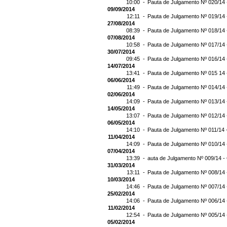
10:00 -
Pauta de Julgamento Nº 020/14 
09/09/2014
12:11 -
Pauta de Julgamento Nº 019/14 
27/08/2014
08:39 -
Pauta de Julgamento Nº 018/14 
07/08/2014
10:58 -
Pauta de Julgamento Nº 017/14 
30/07/2014
09:45 -
Pauta de Julgamento Nº 016/14 
14/07/2014
13:41 -
Pauta de Julgamento Nº 015 14 
06/06/2014
11:49 -
Pauta de Julgamento Nº 014/14 
02/06/2014
14:09 -
Pauta de Julgamento Nº 013/14 
14/05/2014
13:07 -
Pauta de Julgamento Nº 012/14 
06/05/2014
14:10 -
Pauta de Julgamento Nº 011/14 
11/04/2014
14:09 -
Pauta de Julgamento Nº 010/14 
07/04/2014
13:39 -
auta de Julgamento Nº 009/14 -
31/03/2014
13:11 -
Pauta de Julgamento Nº 008/14 
10/03/2014
14:46 -
Pauta de Julgamento Nº 007/14 
25/02/2014
14:06 -
Pauta de Julgamento Nº 006/14 
11/02/2014
12:54 -
Pauta de Julgamento Nº 005/14 
05/02/2014