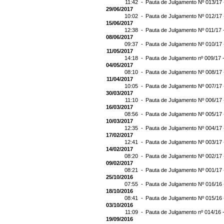
11:42 -
Pauta de Julgamento Nº 013/17 
29/06/2017
10:02 -
Pauta de Julgamento Nº 012/17 
15/06/2017
12:38 -
Pauta de Julgamento Nº 011/17 
08/06/2017
09:37 -
Pauta de Julgamento Nº 010/17 
11/05/2017
14:18 -
Pauta de Julgamento nº 009/17 
04/05/2017
08:10 -
Pauta de Julgamento Nº 008/17 
11/04/2017
10:05 -
Pauta de Julgamento Nº 007/17 
30/03/2017
11:10 -
Pauta de Julgamento Nº 006/17 
16/03/2017
08:56 -
Pauta de Julgamento Nº 005/17 
10/03/2017
12:35 -
Pauta de Julgamento Nº 004/17 
17/02/2017
12:41 -
Pauta de Julgamento Nº 003/17 
14/02/2017
08:20 -
Pauta de Julgamento Nº 002/17 
09/02/2017
08:21 -
Pauta de Julgamento Nº 001/17 
25/10/2016
07:55 -
Pauta de Julgamento Nº 016/16 
18/10/2016
08:41 -
Pauta de Julgamento Nº 015/16 
03/10/2016
11:09 -
Pauta de Julgamento nº 014/16 
19/09/2016