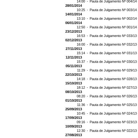
14:00 -
Pauta de Julgamento Nº 004/14 
28/01/2014
10:25 -
Pauta de Julgamento Nº 003/14 
14/01/2014
13:10 -
Pauta de Julgamento Nº 002/14 
06/01/2014
12:50 -
Pauta de Julgamento Nº 001/14 
23/12/2013
16:53 -
Pauta de Julgamento Nº 033/13 
02/12/2013
16:00 -
Pauta de Julgamento Nº 032/13 
27/11/2013
15:14 -
Pauta de Julgamento Nº 031/13 
12/11/2013
15:37 -
Pauta de Julgamento Nº 030/13 
05/11/2013
11:29 -
Pauta de Julgamento Nº 029/13 
22/10/2013
14:18 -
Pauta de Julgamento Nº 028/13 
15/10/2013
18:12 -
Pauta de Julgamento Nº 027/13 
08/10/2013
08:20 -
Pauta de Julgamento Nº 026/13 
01/10/2013
11:36 -
Pauta de Julgamento Nº 025/13 
25/09/2013
10:45 -
Pauta de Julgamento Nº 024/13 
17/09/2013
09:16 -
Pauta de Julgamento Nº 023/13 
10/09/2013
12:30 -
Pauta de Julgamento Nº 022/13 
27/08/2013