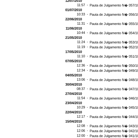
12/07/2010
11:57 -
Pauta de Julgamento N� 057/10
01/07/2010
10:33 -
Pauta de Julgamento N� 056/10
22/06/2010
11:31 -
Pauta de Julgamento N� 055/10
11/06/2010
10:44 -
Pauta de Julgamento N� 054/10
21/05/2010
11:24 -
Pauta de Julgamento N� 053/10
11:19 -
Pauta de Julgamento N� 052/10
17/05/2010
11:10 -
Pauta de Julgamento N� 051/10
07/05/2010
12:36 -
Pauta de Julgamento N� 050/10
12:34 -
Pauta de Julgamento N� 049/10
04/05/2010
13:06 -
Pauta de Julgamento N� 048/10
30/04/2010
08:37 -
Pauta de Julgamento N� 047/10
27/04/2010
11:54 -
Pauta de Julgamento N� 046/10
23/04/2010
10:29 -
Pauta de Julgamento N� 045/10
22/04/2010
12:17 -
Pauta de Julgamento N� 044/10
15/04/2010
12:08 -
Pauta de Julgamento N� 043/10
12:06 -
Pauta de Julgamento N� 042/10
12:00 -
Pauta de Julgamento N� 041/10