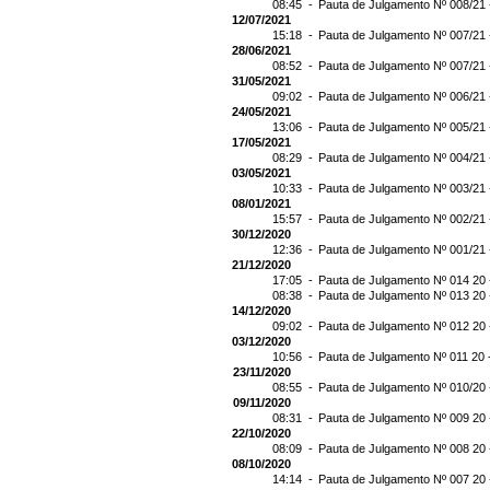
08:45 -
Pauta de Julgamento Nº 008/21 
12/07/2021
15:18 -
Pauta de Julgamento Nº 007/21 
28/06/2021
08:52 -
Pauta de Julgamento Nº 007/2
31/05/2021
09:02 -
Pauta de Julgamento Nº 006/21 
24/05/2021
13:06 -
Pauta de Julgamento Nº 005/21 
17/05/2021
08:29 -
Pauta de Julgamento Nº 004/21 
03/05/2021
10:33 -
Pauta de Julgamento Nº 003/21 
08/01/2021
15:57 -
Pauta de Julgamento Nº 002/21 
30/12/2020
12:36 -
Pauta de Julgamento Nº 001/21 
21/12/2020
17:05 -
Pauta de Julgamento Nº 014 20 
08:38 -
Pauta de Julgamento Nº 013 20 
14/12/2020
09:02 -
Pauta de Julgamento Nº 012 20 
03/12/2020
10:56 -
Pauta de Julgamento Nº 011 20 
23/11/2020
08:55 -
Pauta de Julgamento Nº 010/20 
09/11/2020
08:31 -
Pauta de Julgamento Nº 009 20 
22/10/2020
08:09 -
Pauta de Julgamento Nº 008 20 
08/10/2020
14:14 -
Pauta de Julgamento Nº 007 20 