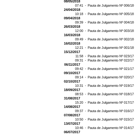
08/05/2018
07:41 -
Pauta de Julgamento Nº 006/18 
24/04/2018
10:18 -
Pauta de Julgamento Nº 005/18 
09/04/2018
09:39 -
Pauta de Julgamento Nº 004/18 
26/03/2018
12:00 -
Pauta de Julgamento Nº 003/18 
16/03/2018
09:49 -
Pauta de Julgamento Nº 002/18 
16/02/2018
12:21 -
Pauta de Julgamento Nº 001/18 
15/12/2017
11:58 -
Pauta de Julgamento Nº 023/17 
09:31 -
Pauta de Julgamento Nº 022/17 
06/11/2017
09:42 -
Pauta de Julgamento Nº 021/17 
09/10/2017
09:14 -
Pauta de Julgamento Nº 020/17 
02/10/2017
10:31 -
Pauta de Julgamento Nº 019/17 
18/09/2017
08:53 -
Pauta de Julgamento Nº 018/17 
31/08/2017
15:20 -
Pauta de Julgamento Nº 017/17 
14/08/2017
09:37 -
Pauta de Julgamento Nº 016/17 
07/08/2017
10:50 -
Pauta de Julgamento Nº 015/17 
13/07/2017
10:46 -
Pauta de Julgamento Nº 014/17 
06/07/2017