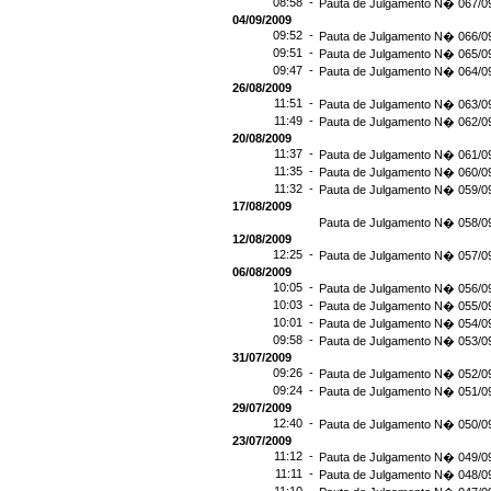
08:58 -
Pauta de Julgamento N� 067/09
04/09/2009
09:52 -
Pauta de Julgamento N� 066/09
09:51 -
Pauta de Julgamento N� 065/09
09:47 -
Pauta de Julgamento N� 064/09
26/08/2009
11:51 -
Pauta de Julgamento N� 063/09
11:49 -
Pauta de Julgamento N� 062/09
20/08/2009
11:37 -
Pauta de Julgamento N� 061/09
11:35 -
Pauta de Julgamento N� 060/09
11:32 -
Pauta de Julgamento N� 059/09
17/08/2009
Pauta de Julgamento N� 058/09
12/08/2009
12:25 -
Pauta de Julgamento N� 057/09
06/08/2009
10:05 -
Pauta de Julgamento N� 056/09
10:03 -
Pauta de Julgamento N� 055/09
10:01 -
Pauta de Julgamento N� 054/09
09:58 -
Pauta de Julgamento N� 053/09
31/07/2009
09:26 -
Pauta de Julgamento N� 052/09
09:24 -
Pauta de Julgamento N� 051/09
29/07/2009
12:40 -
Pauta de Julgamento N� 050/09
23/07/2009
11:12 -
Pauta de Julgamento N� 049/09
11:11 -
Pauta de Julgamento N� 048/09