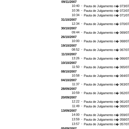
09/11/2007
10:40 -
Pauta de Julgamento n� 073/07
10:36 -
Pauta de Julgamento n� 072/07
10:34 -
Pauta de Julgamento n� 071/07
31/10/2007
12:34 -
Pauta de Julgamento n� 070/07
30/10/2007
09:44 -
Pauta de Julgamento n� 069/07
26/10/2007
10:00 -
Pauta de Julgamento n� 068/07
19/10/2007
08:52 -
Pauta de Julgamento n� 067/07
11/10/2007
13:26 -
Pauta de Julgamento n� 066/07
10/10/2007
11:50 -
Pauta de Julgamento n� 065/07
08/10/2007
10:58 -
Pauta de Julgamento n� 064/07
04/10/2007
11:37 -
Pauta de Julgamento n� 063/07
28/09/2007
10:59 -
Pauta de Julgamento n� 062/07
20/09/2007
12:22 -
Pauta de Julgamento n� 061/07
11:49 -
Pauta de Julgamento n� 060/07
13/09/2007
14:00 -
Pauta de Julgamento n� 059/07
13:59 -
Pauta de Julgamento n� 058/07
13:57 -
Pauta de Julgamento n� 057/07
05/09/2007