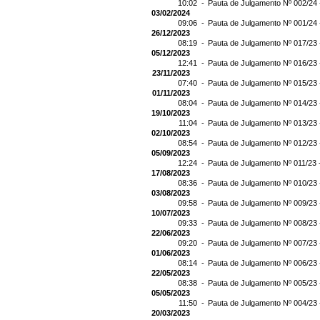
10:02 -
Pauta de Julgamento Nº 002/24 
03/02/2024
09:06 -
Pauta de Julgamento Nº 001/24 
26/12/2023
08:19 -
Pauta de Julgamento Nº 017/23 
05/12/2023
12:41 -
Pauta de Julgamento Nº 016/23 
23/11/2023
07:40 -
Pauta de Julgamento Nº 015/23 
01/11/2023
08:04 -
Pauta de Julgamento Nº 014/23 
19/10/2023
11:04 -
Pauta de Julgamento Nº 013/23 
02/10/2023
08:54 -
Pauta de Julgamento Nº 012/23 
05/09/2023
12:24 -
Pauta de Julgamento Nº 011/23 
17/08/2023
08:36 -
Pauta de Julgamento Nº 010/23 
03/08/2023
09:58 -
Pauta de Julgamento Nº 009/23 
10/07/2023
09:33 -
Pauta de Julgamento Nº 008/23 
22/06/2023
09:20 -
Pauta de Julgamento Nº 007/23 
01/06/2023
08:14 -
Pauta de Julgamento Nº 006/23 
22/05/2023
08:38 -
Pauta de Julgamento Nº 005/23 
05/05/2023
11:50 -
Pauta de Julgamento Nº 004/23 
20/03/2023