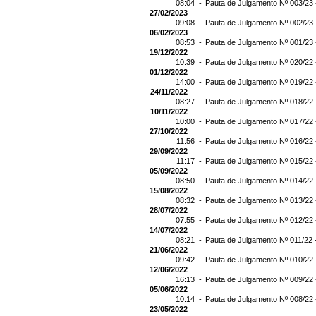
08:04 -
Pauta de Julgamento Nº 003/23 
27/02/2023
09:08 -
Pauta de Julgamento Nº 002/23 
06/02/2023
08:53 -
Pauta de Julgamento Nº 001/23 
19/12/2022
10:39 -
Pauta de Julgamento Nº 020/22 
01/12/2022
14:00 -
Pauta de Julgamento Nº 019/22 
24/11/2022
08:27 -
Pauta de Julgamento Nº 018/22 
10/11/2022
10:00 -
Pauta de Julgamento Nº 017/22 
27/10/2022
11:56 -
Pauta de Julgamento Nº 016/22 
29/09/2022
11:17 -
Pauta de Julgamento Nº 015/22 
05/09/2022
08:50 -
Pauta de Julgamento Nº 014/22 
15/08/2022
08:32 -
Pauta de Julgamento Nº 013/22 
28/07/2022
07:55 -
Pauta de Julgamento Nº 012/22 
14/07/2022
08:21 -
Pauta de Julgamento Nº 011/22 
21/06/2022
09:42 -
Pauta de Julgamento Nº 010/22 
12/06/2022
16:13 -
Pauta de Julgamento Nº 009/22 
05/06/2022
10:14 -
Pauta de Julgamento Nº 008/22 
23/05/2022