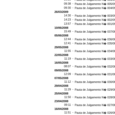
09:38 -
Pauta de Julgamento N� 005/09
09:30 -
Pauta de Julgamento N� 004/09
26/03/2009
14:30 -
Pauta de Julgamento N� 003/09
14:23 -
Pauta de Julgamento N� 002/09
13:57 -
Pauta de Julgamento N� 001/09
10/06/2008
15:49 -
Pauta de Julgamento N� 037/08
05/06/2008
12:44 -
Pauta de Julgamento N� 036/08
12:41 -
Pauta de Julgamento N� 035/08
29/05/2008
11:55 -
Pauta de Julgamento N� 034/08
22/05/2008
11:19 -
Pauta de Julgamento N� 033/08
16/05/2008
08:07 -
Pauta de Julgamento N� 032/08
09/05/2008
12:09 -
Pauta de Julgamento N� 031/08
07/05/2008
11:12 -
Pauta de Julgamento N� 030/08
29/04/2008
11:29 -
Pauta de Julgamento N� 029/08
25/04/2008
11:50 -
Pauta de Julgamento N� 028/08
23/04/2008
09:11 -
Pauta de Julgamento N� 027/08
16/04/2008
11:51 -
Pauta de Julgamento N� 026/08