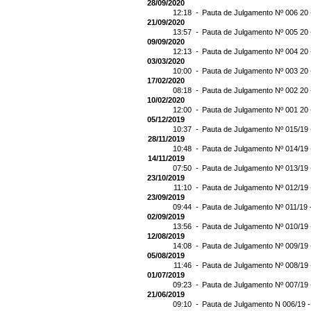
28/09/2020
12:18 -
Pauta de Julgamento Nº 006 20 
21/09/2020
13:57 -
Pauta de Julgamento Nº 005 20 
09/09/2020
12:13 -
Pauta de Julgamento Nº 004 20 
03/03/2020
10:00 -
Pauta de Julgamento Nº 003 20 
17/02/2020
08:18 -
Pauta de Julgamento Nº 002 20 
10/02/2020
12:00 -
Pauta de Julgamento Nº 001 20 
05/12/2019
10:37 -
Pauta de Julgamento Nº 015/19 
28/11/2019
10:48 -
Pauta de Julgamento Nº 014/19 
14/11/2019
07:50 -
Pauta de Julgamento Nº 013/19 
23/10/2019
11:10 -
Pauta de Julgamento Nº 012/19 
23/09/2019
09:44 -
Pauta de Julgamento Nº 011/19 
02/09/2019
13:56 -
Pauta de Julgamento Nº 010/19 
12/08/2019
14:08 -
Pauta de Julgamento Nº 009/19 
05/08/2019
11:46 -
Pauta de Julgamento Nº 008/19 
01/07/2019
09:23 -
Pauta de Julgamento Nº 007/19 
21/06/2019
09:10 -
Pauta de Julgamento N 006/19 -