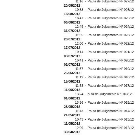
11:16 -
Pauta de Julgamento Nº 027/12 
20/08/2012
10:33 -
Pauta de Julgamento Nº 026/12 
13/08/2012
18:47 -
Pauta de Julgamento Nº 025/12 
06/08/2012
12:49 -
Pauta de Julgamento Nº 024/12 
31/07/2012
11:55 -
Pauta de Julgamento Nº 023/12 
23/07/2012
12:00 -
Pauta de Julgamento Nº 022/12 
17/07/2012
10:14 -
Pauta de Julgamento Nº 021/12 
09/07/2012
10:41 -
Pauta de Julgamento Nº 020/12 
02/07/2012
11:57 -
Pauta de Julgamento Nº 019/12 
26/06/2012
11:19 -
Pauta de Julgamento Nº 018/12 
15/06/2012
11:53 -
Pauta de Julgamento Nº 017/12 
11/06/2012
13:24 -
auta de Julgamento Nº 016/12 -
01/06/2012
13:36 -
Pauta de Julgamento Nº 015/12 
28/05/2012
11:43 -
Pauta de Julgamento Nº 014/12 
21/05/2012
10:43 -
Pauta de Julgamento Nº 013/12 
11/05/2012
12:09 -
Pauta de Julgamento Nº 012/12 
30/04/2012