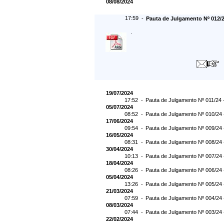
08/08/2024
17:59 -
Pauta de Julgamento Nº 012/2
.
19/07/2024
17:52 -
Pauta de Julgamento Nº 011/24 
05/07/2024
08:52 -
Pauta de Julgamento Nº 010/24 
17/06/2024
09:54 -
Pauta de Julgamento Nº 009/24 
16/05/2024
08:31 -
Pauta de Julgamento Nº 008/24 
30/04/2024
10:13 -
Pauta de Julgamento Nº 007/24 
18/04/2024
08:26 -
Pauta de Julgamento Nº 006/24 
05/04/2024
13:26 -
Pauta de Julgamento Nº 005/24 
21/03/2024
07:59 -
Pauta de Julgamento Nº 004/24 
08/03/2024
07:44 -
Pauta de Julgamento Nº 003/24 
22/02/2024