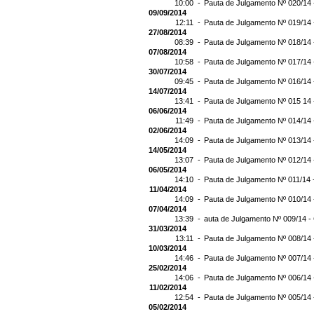
10:00 -
Pauta de Julgamento Nº 020/14 
09/09/2014
12:11 -
Pauta de Julgamento Nº 019/14 
27/08/2014
08:39 -
Pauta de Julgamento Nº 018/14 
07/08/2014
10:58 -
Pauta de Julgamento Nº 017/14 
30/07/2014
09:45 -
Pauta de Julgamento Nº 016/14 
14/07/2014
13:41 -
Pauta de Julgamento Nº 015 14 
06/06/2014
11:49 -
Pauta de Julgamento Nº 014/14 
02/06/2014
14:09 -
Pauta de Julgamento Nº 013/14 
14/05/2014
13:07 -
Pauta de Julgamento Nº 012/14 
06/05/2014
14:10 -
Pauta de Julgamento Nº 011/14 
11/04/2014
14:09 -
Pauta de Julgamento Nº 010/14 
07/04/2014
13:39 -
auta de Julgamento Nº 009/14 -
31/03/2014
13:11 -
Pauta de Julgamento Nº 008/14 
10/03/2014
14:46 -
Pauta de Julgamento Nº 007/14 
25/02/2014
14:06 -
Pauta de Julgamento Nº 006/14 
11/02/2014
12:54 -
Pauta de Julgamento Nº 005/14 
05/02/2014