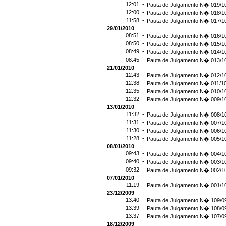
12:01 -
Pauta de Julgamento N� 019/10
12:00 -
Pauta de Julgamento N� 018/10
11:58 -
Pauta de Julgamento N� 017/10
29/01/2010
08:51 -
Pauta de Julgamento N� 016/10
08:50 -
Pauta de Julgamento N� 015/10
08:49 -
Pauta de Julgamento N� 014/10
08:45 -
Pauta de Julgamento N� 013/10
21/01/2010
12:43 -
Pauta de Julgamento N� 012/10
12:38 -
Pauta de Julgamento N� 011/10
12:35 -
Pauta de Julgamento N� 010/10
12:32 -
Pauta de Julgamento N� 009/10
13/01/2010
11:32 -
Pauta de Julgamento N� 008/10
11:31 -
Pauta de Julgamento N� 007/10
11:30 -
Pauta de Julgamento N� 006/10
11:28 -
Pauta de Julgamento N� 005/10
08/01/2010
09:43 -
Pauta de Julgamento N� 004/10
09:40 -
Pauta de Julgamento N� 003/10
09:32 -
Pauta de Julgamento N� 002/10
07/01/2010
11:19 -
Pauta de Julgamento N� 001/10
23/12/2009
13:40 -
Pauta de Julgamento N� 109/09
13:39 -
Pauta de Julgamento N� 108/09
13:37 -
Pauta de Julgamento N� 107/09
18/12/2009