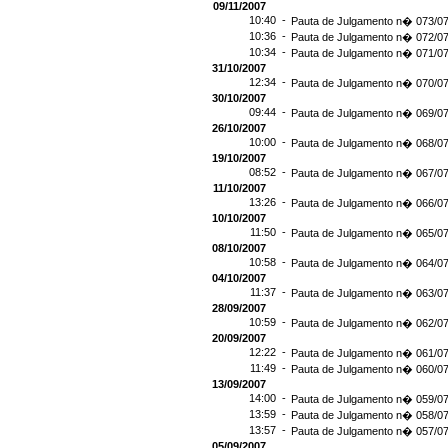
09/11/2007
10:40 -
Pauta de Julgamento n� 073/07
10:36 -
Pauta de Julgamento n� 072/07
10:34 -
Pauta de Julgamento n� 071/07
31/10/2007
12:34 -
Pauta de Julgamento n� 070/07
30/10/2007
09:44 -
Pauta de Julgamento n� 069/07
26/10/2007
10:00 -
Pauta de Julgamento n� 068/07
19/10/2007
08:52 -
Pauta de Julgamento n� 067/07
11/10/2007
13:26 -
Pauta de Julgamento n� 066/07
10/10/2007
11:50 -
Pauta de Julgamento n� 065/07
08/10/2007
10:58 -
Pauta de Julgamento n� 064/07
04/10/2007
11:37 -
Pauta de Julgamento n� 063/07
28/09/2007
10:59 -
Pauta de Julgamento n� 062/07
20/09/2007
12:22 -
Pauta de Julgamento n� 061/07
11:49 -
Pauta de Julgamento n� 060/07
13/09/2007
14:00 -
Pauta de Julgamento n� 059/07
13:59 -
Pauta de Julgamento n� 058/07
13:57 -
Pauta de Julgamento n� 057/07
05/09/2007