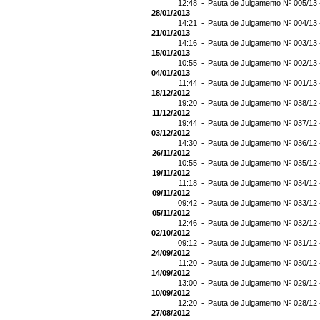
12:48 -
Pauta de Julgamento Nº 005/13 
28/01/2013
14:21 -
Pauta de Julgamento Nº 004/13 
21/01/2013
14:16 -
Pauta de Julgamento Nº 003/13 
15/01/2013
10:55 -
Pauta de Julgamento Nº 002/13 
04/01/2013
11:44 -
Pauta de Julgamento Nº 001/13 
18/12/2012
19:20 -
Pauta de Julgamento Nº 038/12 
11/12/2012
19:44 -
Pauta de Julgamento Nº 037/12 
03/12/2012
14:30 -
Pauta de Julgamento Nº 036/12 
26/11/2012
10:55 -
Pauta de Julgamento Nº 035/12 
19/11/2012
11:18 -
Pauta de Julgamento Nº 034/12 
09/11/2012
09:42 -
Pauta de Julgamento Nº 033/12 
05/11/2012
12:46 -
Pauta de Julgamento Nº 032/12 
02/10/2012
09:12 -
Pauta de Julgamento Nº 031/12 
24/09/2012
11:20 -
Pauta de Julgamento Nº 030/12 
14/09/2012
13:00 -
Pauta de Julgamento Nº 029/12 
10/09/2012
12:20 -
Pauta de Julgamento Nº 028/12 
27/08/2012