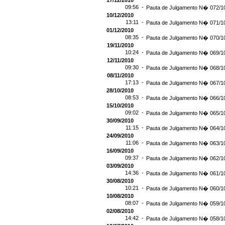
17/12/2010
09:56 -
Pauta de Julgamento N� 072/10
10/12/2010
13:11 -
Pauta de Julgamento N� 071/10
01/12/2010
08:35 -
Pauta de Julgamento N� 070/10
19/11/2010
10:24 -
Pauta de Julgamento N� 069/10
12/11/2010
09:30 -
Pauta de Julgamento N� 068/10
08/11/2010
17:13 -
Pauta de Julgamento N� 067/10
28/10/2010
08:53 -
Pauta de Julgamento N� 066/10
15/10/2010
09:02 -
Pauta de Julgamento N� 065/10
30/09/2010
11:15 -
Pauta de Julgamento N� 064/10
24/09/2010
11:06 -
Pauta de Julgamento N� 063/10
16/09/2010
09:37 -
Pauta de Julgamento N� 062/10
03/09/2010
14:36 -
Pauta de Julgamento N� 061/10
30/08/2010
10:21 -
Pauta de Julgamento N� 060/10
10/08/2010
08:07 -
Pauta de Julgamento N� 059/10
02/08/2010
14:42 -
Pauta de Julgamento N� 058/10