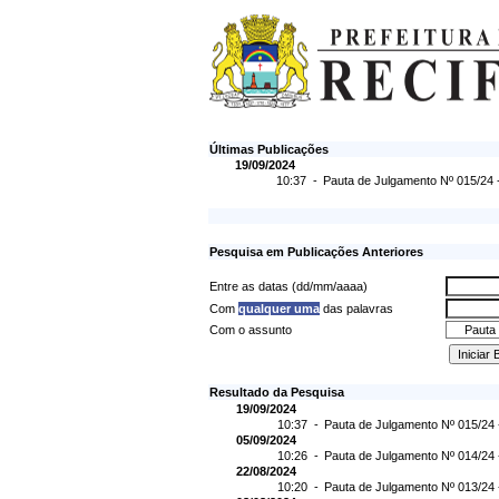
Últimas Publicações
19/09/2024
10:37 -
Pauta de Julgamento Nº 015/24 
Pesquisa em Publicações Anteriores
Entre as datas (dd/mm/aaaa)
Com
qualquer uma
das palavras
Com o assunto
Resultado da Pesquisa
19/09/2024
10:37 -
Pauta de Julgamento Nº 015/24 
05/09/2024
10:26 -
Pauta de Julgamento Nº 014/24 
22/08/2024
10:20 -
Pauta de Julgamento Nº 013/24 