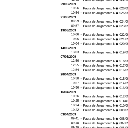
29/05/2009
10:56 -
Pauta de Julgamento N� 026/09
10:54 -
Pauta de Julgamento N� 025/09
21/05/2009
09:59 -
Pauta de Julgamento N� 024/09
09:57 -
Pauta de Julgamento N� 023/09
19/05/2009
10:06 -
Pauta de Julgamento N� 022/09
10:05 -
Pauta de Julgamento N� 021/09
10:04 -
Pauta de Julgamento N� 020/09
14/05/2009
13:03 -
Pauta de Julgamento N� 019/09
07/05/2009
12:56 -
Pauta de Julgamento N� 018/09
12:55 -
Pauta de Julgamento N� 017/09
12:54 -
Pauta de Julgamento N� 016/0
28/04/2009
10:58 -
Pauta de Julgamento N� 015/09
10:57 -
Pauta de Julgamento N� 014/09
10:56 -
Pauta de Julgamento N� 013/09
16/04/2009
10:26 -
Pauta de Julgamento N� 012/09
10:25 -
Pauta de Julgamento N� 011/09
10:24 -
Pauta de Julgamento N� 010/09
10:22 -
Pauta de Julgamento N� 009/09
03/04/2009
09:41 -
Pauta de Julgamento N� 008/09
09:40 -
Pauta de Julgamento N� 007/09
09:39 -
Pauta de Julgamento N� 006/09