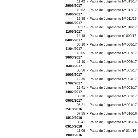
11:42 -
Pauta de Julgamento Nº 013/17 
29/06/2017
10:02 -
Pauta de Julgamento Nº 012/17 
15/06/2017
12:38 -
Pauta de Julgamento Nº 011/17 
08/06/2017
09:37 -
Pauta de Julgamento Nº 010/17 
11/05/2017
14:18 -
Pauta de Julgamento nº 009/17 
04/05/2017
08:10 -
Pauta de Julgamento Nº 008/17 
11/04/2017
10:05 -
Pauta de Julgamento Nº 007/17 
30/03/2017
11:10 -
Pauta de Julgamento Nº 006/17 
16/03/2017
08:56 -
Pauta de Julgamento Nº 005/17 
10/03/2017
12:35 -
Pauta de Julgamento Nº 004/17 
17/02/2017
12:41 -
Pauta de Julgamento Nº 003/17 
14/02/2017
08:20 -
Pauta de Julgamento Nº 002/17 
09/02/2017
08:21 -
Pauta de Julgamento Nº 001/17 
25/10/2016
07:55 -
Pauta de Julgamento Nº 016/16 
18/10/2016
08:41 -
Pauta de Julgamento Nº 015/16 
03/10/2016
11:09 -
Pauta de Julgamento nº 014/16 
19/09/2016