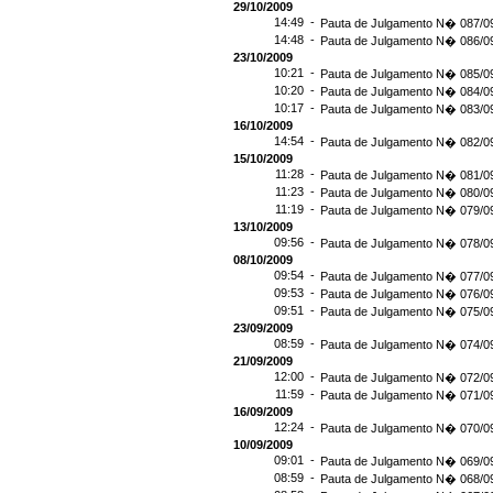
29/10/2009
14:49 -
Pauta de Julgamento N� 087/09
14:48 -
Pauta de Julgamento N� 086/09
23/10/2009
10:21 -
Pauta de Julgamento N� 085/09
10:20 -
Pauta de Julgamento N� 084/09
10:17 -
Pauta de Julgamento N� 083/09
16/10/2009
14:54 -
Pauta de Julgamento N� 082/09
15/10/2009
11:28 -
Pauta de Julgamento N� 081/09
11:23 -
Pauta de Julgamento N� 080/09
11:19 -
Pauta de Julgamento N� 079/09
13/10/2009
09:56 -
Pauta de Julgamento N� 078/09
08/10/2009
09:54 -
Pauta de Julgamento N� 077/09
09:53 -
Pauta de Julgamento N� 076/09
09:51 -
Pauta de Julgamento N� 075/09
23/09/2009
08:59 -
Pauta de Julgamento N� 074/09
21/09/2009
12:00 -
Pauta de Julgamento N� 072/09
11:59 -
Pauta de Julgamento N� 071/09
16/09/2009
12:24 -
Pauta de Julgamento N� 070/09
10/09/2009
09:01 -
Pauta de Julgamento N� 069/09
08:59 -
Pauta de Julgamento N� 068/09