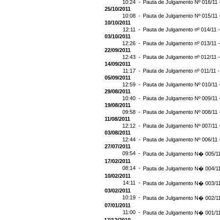
10:24 -
Pauta de Julgamento Nº 016/11 
25/10/2011
10:08 -
Pauta de Julgamento Nº 015/11 
10/10/2011
12:11 -
Pauta de Julgamento nº 014/11 
03/10/2011
12:26 -
Pauta de Julgamento nº 013/11 
22/09/2011
12:43 -
Pauta de Julgamento nº 012/11 
14/09/2011
11:17 -
Pauta de Julgamento nº 011/11 
05/09/2011
12:59 -
Pauta de Julgamento Nº 010/11 
29/08/2011
10:40 -
Pauta de Julgamento Nº 009/11 
19/08/2011
09:58 -
Pauta de Julgamento Nº 008/11 
11/08/2011
12:12 -
Pauta de Julgamento Nº 007/11 
03/08/2011
12:44 -
Pauta de Julgamento Nº 006/11 
27/07/2011
09:54 -
Pauta de Julgamento N� 005/11
17/02/2011
08:14 -
Pauta de Julgamento N� 004/11
10/02/2011
14:11 -
Pauta de Julgamento N� 003/11
03/02/2011
10:19 -
Pauta de Julgamento N� 002/11
07/01/2011
11:00 -
Pauta de Julgamento N� 001/11