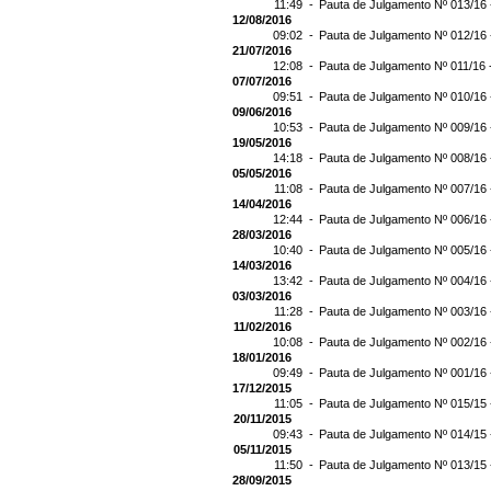
11:49 -
Pauta de Julgamento Nº 013/16 
12/08/2016
09:02 -
Pauta de Julgamento Nº 012/16 
21/07/2016
12:08 -
Pauta de Julgamento Nº 011/16 
07/07/2016
09:51 -
Pauta de Julgamento Nº 010/16 
09/06/2016
10:53 -
Pauta de Julgamento Nº 009/16 
19/05/2016
14:18 -
Pauta de Julgamento Nº 008/16 
05/05/2016
11:08 -
Pauta de Julgamento Nº 007/16 
14/04/2016
12:44 -
Pauta de Julgamento Nº 006/16 
28/03/2016
10:40 -
Pauta de Julgamento Nº 005/16 
14/03/2016
13:42 -
Pauta de Julgamento Nº 004/16 
03/03/2016
11:28 -
Pauta de Julgamento Nº 003/16 
11/02/2016
10:08 -
Pauta de Julgamento Nº 002/16 
18/01/2016
09:49 -
Pauta de Julgamento Nº 001/16 
17/12/2015
11:05 -
Pauta de Julgamento Nº 015/15 
20/11/2015
09:43 -
Pauta de Julgamento Nº 014/15 
05/11/2015
11:50 -
Pauta de Julgamento Nº 013/15 
28/09/2015