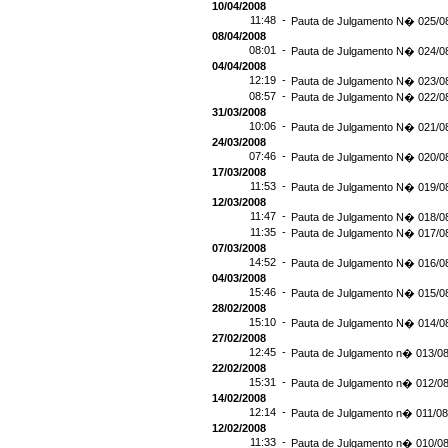
10/04/2008
11:48 -
Pauta de Julgamento N� 025/08
08/04/2008
08:01 -
Pauta de Julgamento N� 024/08
04/04/2008
12:19 -
Pauta de Julgamento N� 023/08
08:57 -
Pauta de Julgamento N� 022/08
31/03/2008
10:06 -
Pauta de Julgamento N� 021/08
24/03/2008
07:46 -
Pauta de Julgamento N� 020/08
17/03/2008
11:53 -
Pauta de Julgamento N� 019/08
12/03/2008
11:47 -
Pauta de Julgamento N� 018/08
11:35 -
Pauta de Julgamento N� 017/08
07/03/2008
14:52 -
Pauta de Julgamento N� 016/08
04/03/2008
15:46 -
Pauta de Julgamento N� 015/08
28/02/2008
15:10 -
Pauta de Julgamento N� 014/08
27/02/2008
12:45 -
Pauta de Julgamento n� 013/08
22/02/2008
15:31 -
Pauta de Julgamento n� 012/08
14/02/2008
12:14 -
Pauta de Julgamento n� 011/08
12/02/2008
11:33 -
Pauta de Julgamento n� 010/08