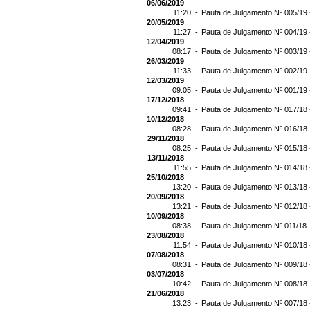
06/06/2019
11:20 -
Pauta de Julgamento Nº 005/19 
20/05/2019
11:27 -
Pauta de Julgamento Nº 004/19 
12/04/2019
08:17 -
Pauta de Julgamento Nº 003/19 
26/03/2019
11:33 -
Pauta de Julgamento Nº 002/19 
12/03/2019
09:05 -
Pauta de Julgamento Nº 001/19 
17/12/2018
09:41 -
Pauta de Julgamento Nº 017/18 
10/12/2018
08:28 -
Pauta de Julgamento Nº 016/18 
29/11/2018
08:25 -
Pauta de Julgamento Nº 015/18 
13/11/2018
11:55 -
Pauta de Julgamento Nº 014/18 
25/10/2018
13:20 -
Pauta de Julgamento Nº 013/18 
20/09/2018
13:21 -
Pauta de Julgamento Nº 012/18 
10/09/2018
08:38 -
Pauta de Julgamento Nº 011/18 
23/08/2018
11:54 -
Pauta de Julgamento Nº 010/18 
07/08/2018
08:31 -
Pauta de Julgamento Nº 009/18 
03/07/2018
10:42 -
Pauta de Julgamento Nº 008/18 
21/06/2018
13:23 -
Pauta de Julgamento Nº 007/18 