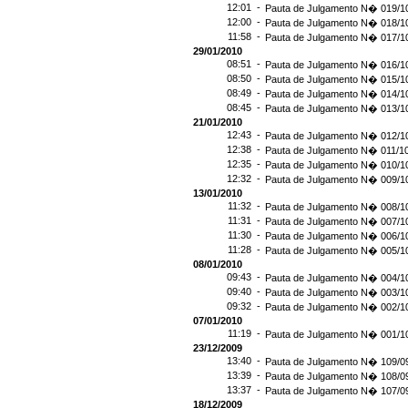
12:01 -
Pauta de Julgamento N� 019/10
12:00 -
Pauta de Julgamento N� 018/10
11:58 -
Pauta de Julgamento N� 017/10
29/01/2010
08:51 -
Pauta de Julgamento N� 016/10
08:50 -
Pauta de Julgamento N� 015/10
08:49 -
Pauta de Julgamento N� 014/10
08:45 -
Pauta de Julgamento N� 013/10
21/01/2010
12:43 -
Pauta de Julgamento N� 012/10
12:38 -
Pauta de Julgamento N� 011/10
12:35 -
Pauta de Julgamento N� 010/10
12:32 -
Pauta de Julgamento N� 009/10
13/01/2010
11:32 -
Pauta de Julgamento N� 008/10
11:31 -
Pauta de Julgamento N� 007/10
11:30 -
Pauta de Julgamento N� 006/10
11:28 -
Pauta de Julgamento N� 005/10
08/01/2010
09:43 -
Pauta de Julgamento N� 004/10
09:40 -
Pauta de Julgamento N� 003/10
09:32 -
Pauta de Julgamento N� 002/10
07/01/2010
11:19 -
Pauta de Julgamento N� 001/10
23/12/2009
13:40 -
Pauta de Julgamento N� 109/09
13:39 -
Pauta de Julgamento N� 108/09
13:37 -
Pauta de Julgamento N� 107/09
18/12/2009