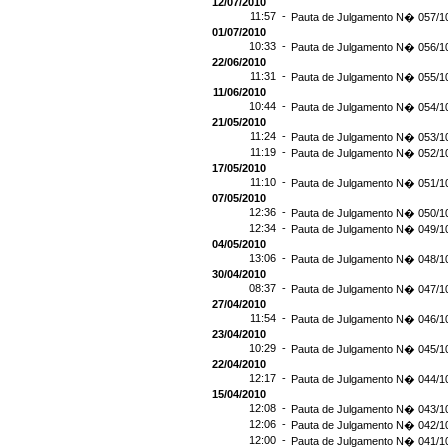
12/07/2010
11:57 -
Pauta de Julgamento N� 057/10
01/07/2010
10:33 -
Pauta de Julgamento N� 056/10
22/06/2010
11:31 -
Pauta de Julgamento N� 055/10
11/06/2010
10:44 -
Pauta de Julgamento N� 054/10
21/05/2010
11:24 -
Pauta de Julgamento N� 053/10
11:19 -
Pauta de Julgamento N� 052/10
17/05/2010
11:10 -
Pauta de Julgamento N� 051/10
07/05/2010
12:36 -
Pauta de Julgamento N� 050/10
12:34 -
Pauta de Julgamento N� 049/10
04/05/2010
13:06 -
Pauta de Julgamento N� 048/10
30/04/2010
08:37 -
Pauta de Julgamento N� 047/10
27/04/2010
11:54 -
Pauta de Julgamento N� 046/10
23/04/2010
10:29 -
Pauta de Julgamento N� 045/10
22/04/2010
12:17 -
Pauta de Julgamento N� 044/10
15/04/2010
12:08 -
Pauta de Julgamento N� 043/10
12:06 -
Pauta de Julgamento N� 042/10
12:00 -
Pauta de Julgamento N� 041/10