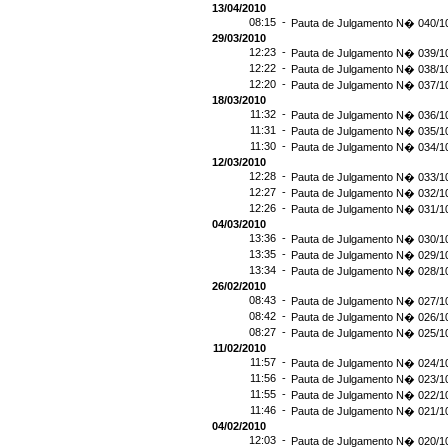
13/04/2010
08:15 -
Pauta de Julgamento N� 040/10
29/03/2010
12:23 -
Pauta de Julgamento N� 039/10
12:22 -
Pauta de Julgamento N� 038/10
12:20 -
Pauta de Julgamento N� 037/10
18/03/2010
11:32 -
Pauta de Julgamento N� 036/10
11:31 -
Pauta de Julgamento N� 035/10
11:30 -
Pauta de Julgamento N� 034/10
12/03/2010
12:28 -
Pauta de Julgamento N� 033/10
12:27 -
Pauta de Julgamento N� 032/10
12:26 -
Pauta de Julgamento N� 031/10
04/03/2010
13:36 -
Pauta de Julgamento N� 030/10
13:35 -
Pauta de Julgamento N� 029/10
13:34 -
Pauta de Julgamento N� 028/10
26/02/2010
08:43 -
Pauta de Julgamento N� 027/10
08:42 -
Pauta de Julgamento N� 026/10
08:27 -
Pauta de Julgamento N� 025/10
11/02/2010
11:57 -
Pauta de Julgamento N� 024/10
11:56 -
Pauta de Julgamento N� 023/10
11:55 -
Pauta de Julgamento N� 022/10
11:46 -
Pauta de Julgamento N� 021/10
04/02/2010
12:03 -
Pauta de Julgamento N� 020/10