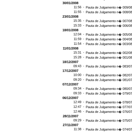
30/01/2008
11:56 -
Pauta de Julgamento n� 009/08
11:55 -
Pauta de Julgamento n� 008/08
23/01/2008
15:35 -
Pauta de Julgamento n� 007/08
15:33 -
Pauta de Julgamento n� 006/08
18/01/2008
12:04 -
Pauta de Julgamento n� 005/08
11:59 -
Pauta de Julgamento n� 004/08
11:54 -
Pauta de Julgamento n� 003/08
11/01/2008
15:31 -
Pauta de Julgamento n� 002/08
15:28 -
Pauta de Julgamento n� 001/08
18/12/2007
09:43 -
Pauta de Julgamento n� 083/07
17/12/2007
10:00 -
Pauta de Julgamento n� 082/07
09:20 -
Pauta de Julgamento n� 081/07
07/12/2007
09:34 -
Pauta de Julgamento n� 080/07
09:33 -
Pauta de Julgamento n� 079/07
06/12/2007
12:49 -
Pauta de Julgamento n� 078/07
12:47 -
Pauta de Julgamento n� 077/07
12:46 -
Pauta de Julgamento n� 076/07
28/11/2007
09:29 -
Pauta de Julgamento n� 075/07
27/11/2007
11:38 -
Pauta de Julgamento n� 074/07