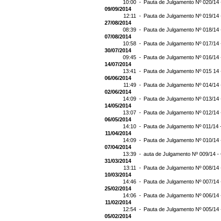
10:00 -
Pauta de Julgamento Nº 020/14 
09/09/2014
12:11 -
Pauta de Julgamento Nº 019/14 
27/08/2014
08:39 -
Pauta de Julgamento Nº 018/14 
07/08/2014
10:58 -
Pauta de Julgamento Nº 017/14 
30/07/2014
09:45 -
Pauta de Julgamento Nº 016/14 
14/07/2014
13:41 -
Pauta de Julgamento Nº 015 14 
06/06/2014
11:49 -
Pauta de Julgamento Nº 014/14 
02/06/2014
14:09 -
Pauta de Julgamento Nº 013/14 
14/05/2014
13:07 -
Pauta de Julgamento Nº 012/14 
06/05/2014
14:10 -
Pauta de Julgamento Nº 011/14 
11/04/2014
14:09 -
Pauta de Julgamento Nº 010/14 
07/04/2014
13:39 -
auta de Julgamento Nº 009/14 -
31/03/2014
13:11 -
Pauta de Julgamento Nº 008/14 
10/03/2014
14:46 -
Pauta de Julgamento Nº 007/14 
25/02/2014
14:06 -
Pauta de Julgamento Nº 006/14 
11/02/2014
12:54 -
Pauta de Julgamento Nº 005/14 
05/02/2014