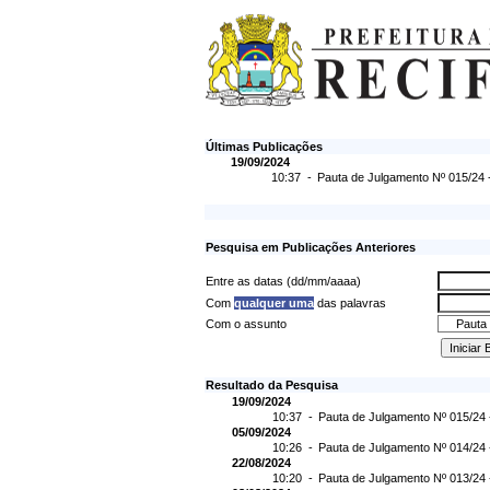
Últimas Publicações
19/09/2024
10:37 -
Pauta de Julgamento Nº 015/24 
Pesquisa em Publicações Anteriores
Entre as datas (dd/mm/aaaa)
Com
qualquer uma
das palavras
Com o assunto
Resultado da Pesquisa
19/09/2024
10:37 -
Pauta de Julgamento Nº 015/24 
05/09/2024
10:26 -
Pauta de Julgamento Nº 014/24 
22/08/2024
10:20 -
Pauta de Julgamento Nº 013/24 