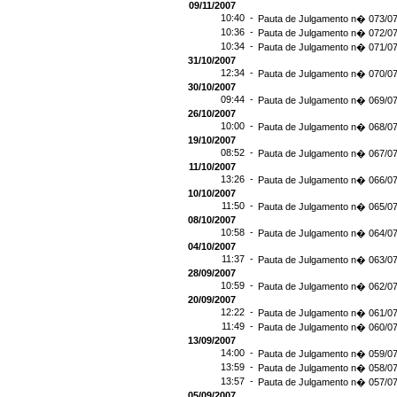
09/11/2007
10:40 -
Pauta de Julgamento n� 073/07
10:36 -
Pauta de Julgamento n� 072/07
10:34 -
Pauta de Julgamento n� 071/07
31/10/2007
12:34 -
Pauta de Julgamento n� 070/07
30/10/2007
09:44 -
Pauta de Julgamento n� 069/07
26/10/2007
10:00 -
Pauta de Julgamento n� 068/07
19/10/2007
08:52 -
Pauta de Julgamento n� 067/07
11/10/2007
13:26 -
Pauta de Julgamento n� 066/07
10/10/2007
11:50 -
Pauta de Julgamento n� 065/07
08/10/2007
10:58 -
Pauta de Julgamento n� 064/07
04/10/2007
11:37 -
Pauta de Julgamento n� 063/07
28/09/2007
10:59 -
Pauta de Julgamento n� 062/07
20/09/2007
12:22 -
Pauta de Julgamento n� 061/07
11:49 -
Pauta de Julgamento n� 060/07
13/09/2007
14:00 -
Pauta de Julgamento n� 059/07
13:59 -
Pauta de Julgamento n� 058/07
13:57 -
Pauta de Julgamento n� 057/07
05/09/2007