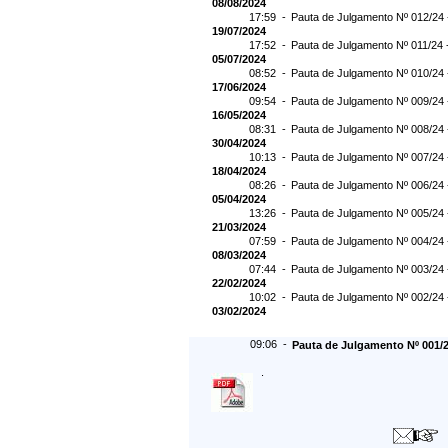
08/08/2024
17:59 -
Pauta de Julgamento Nº 012/24 
19/07/2024
17:52 -
Pauta de Julgamento Nº 011/24 
05/07/2024
08:52 -
Pauta de Julgamento Nº 010/24 
17/06/2024
09:54 -
Pauta de Julgamento Nº 009/24 
16/05/2024
08:31 -
Pauta de Julgamento Nº 008/24 
30/04/2024
10:13 -
Pauta de Julgamento Nº 007/24 
18/04/2024
08:26 -
Pauta de Julgamento Nº 006/24 
05/04/2024
13:26 -
Pauta de Julgamento Nº 005/24 
21/03/2024
07:59 -
Pauta de Julgamento Nº 004/24 
08/03/2024
07:44 -
Pauta de Julgamento Nº 003/24 
22/02/2024
10:02 -
Pauta de Julgamento Nº 002/24 
03/02/2024
09:06 -
Pauta de Julgamento Nº 001/2
.