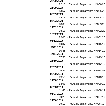
28/09/2020
12:18 -
Pauta de Julgamento Nº 006 20 
21/09/2020
13:57 -
Pauta de Julgamento Nº 005 20 
09/09/2020
12:13 -
Pauta de Julgamento Nº 004 20 
03/03/2020
10:00 -
Pauta de Julgamento Nº 003 20 
17/02/2020
08:18 -
Pauta de Julgamento Nº 002 20 
10/02/2020
12:00 -
Pauta de Julgamento Nº 001 20 
05/12/2019
10:37 -
Pauta de Julgamento Nº 015/19 
28/11/2019
10:48 -
Pauta de Julgamento Nº 014/19 
14/11/2019
07:50 -
Pauta de Julgamento Nº 013/19 
23/10/2019
11:10 -
Pauta de Julgamento Nº 012/19 
23/09/2019
09:44 -
Pauta de Julgamento Nº 011/19 
02/09/2019
13:56 -
Pauta de Julgamento Nº 010/19 
12/08/2019
14:08 -
Pauta de Julgamento Nº 009/19 
05/08/2019
11:46 -
Pauta de Julgamento Nº 008/19 
01/07/2019
09:23 -
Pauta de Julgamento Nº 007/19 
21/06/2019
09:10 -
Pauta de Julgamento N 006/19 -